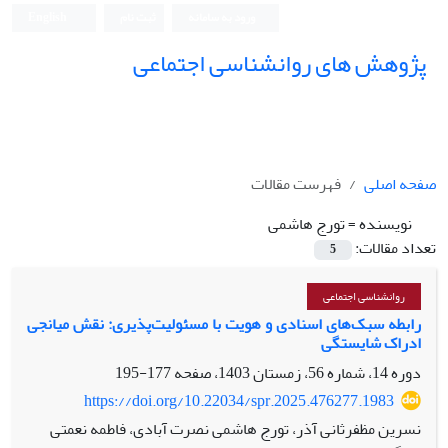
ورود به سامانه
ثبت نام
English
پژوهش های روانشناسی اجتماعی
صفحه اصلی
فهرست مقالات
نویسنده =
تورج هاشمی
تعداد مقالات:
5
روانشناسی اجتماعی
رابطه سبک‌های اسنادی و هویت با مسئولیت‌پذیری: نقش میانجی
ادراک شایستگی
دوره 14، شماره 56، زمستان 1403، صفحه
177-195
https://doi.org/10.22034/spr.2025.476277.1983
نسرین مظفرثانی آذر، تورج هاشمی نصرت آبادی، فاطمه نعمتی