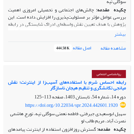
سوگلی تپه
چکیده
مقدمه
:
چالش‌های اجتماعی و تحصیلی امروزی اهمیت
بررسی عوامل مؤثر بر مسئولیت‌پذیری را افزایش داده است. این
پژوهش با هدف تعیین نقش واسطه‌ای ادراک شایستگی در رابطه
بین سبک‌های اسنادی و هویت با مسئولیت‌پذیری انجام گرفت.
بیشتر
روش
:
این پژوهش، با توجه به اهداف، از نوع بنیادی و با توجه به
شیوه جمع­ آوری داده­ ها از نوع توصیفی- همبستگی و با توجه به
اصل مقاله
مشاهده مقاله
444.58 K
زمان، از نوع مقطعی بود. جامعه آماری شامل دانشجویان دانشگاه
تبریز در سال تحصیلی 1402-1403 بود که از میان آن‌ها ۳۷۸ نفر
به‌صورت تصادفی خوشه‌ای انتخاب شدند. برای جمع‌آوری داده‌ها
از مقیاس کنترل درونی و بیرونی راتر (1966)، پرسشنامه سبک
روانشناسی اجتماعی
هویت برزونسکی (1992)، پرسشنامه ادراک شایستگی هارتر
رابطه احساس شرم با استفاده‌های آسیب‌زا از اینترنت؛ نقش
میانجی تکانشگری و تنظیم هیجان ناسازگار
(1982) و پرسشنامه مسئولیت‌پذیری گاف (1986) استفاده شد.
داده‌ها با استفاده ازمدل معادلات ساختاری تحلیل شد.
یافته‌ها
:
دوره 14، شماره 54، تابستان 1403، صفحه
113-125
نتایج نشان داد که سبک اسناد درونی و هویت اطلاعاتی و هنجاری
https://doi.org/10.22034/spr.2024.442601.1920
تأثیر مثبت و معناداری بر مسئولیت‌پذیری و ادراک شایستگی
سهیل ابوسعیدی جیرفتی، فاطمه نعمتی سوگلی تپه، تورج هاشمی
داشتند، درحالی‌که سبک اسناد بیرونی و هویت اجتنابی تأثیر
نصرت آباد، مریم طالب لو
منفی و معنادار نشان دادند (0/05>p) همچنین، اثر غیرمستقیم
چکیده
مقدمه:
گسترش روزافزون استفاده از اینترنت پیامدهای
سبک­ اسناد درونی، سبک­های هویت اطلاعاتی و هنجاری بر