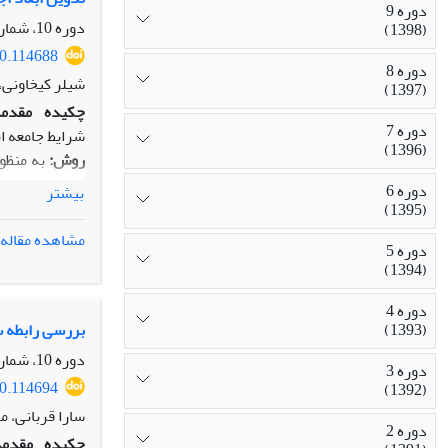
دوره 9
سلامت جنسی زن
دوره 10، شماره 38، تابستان 1399، صفحه
(1398)
نتیجه گیری:بر
20.114688
افسردگی و مول
دوره 8
شیلر کیخاونی، 
(1397)
چکیده
مقدمه
دوره 7
شرایط جامعه ا
(1396)
روش:
به منظور
دوره 6
بیشتر
(1395)
اجتماعی و مدی
مشاهده مقاله
دوره 5
شاخص‌ها از رو
(1394)
یافته‌ها:
نتایج حاصل از تح
نتیجه‌گیری:
با 
دوره 4
مدل، می‌توان 
بررسی رابطه سر
(1393)
دوره 10، شماره 38، تابستان 1399، صفحه
دوره 3
20.114694
(1392)
سارا قربانی، م
دوره 2
چکیده
مقدمه