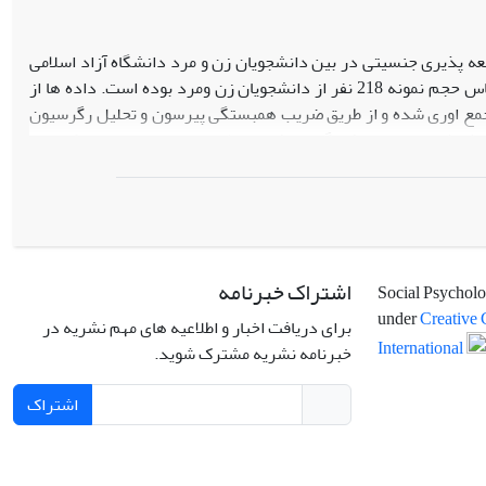
عه پذیری جنسیتی در بین دانشجویان زن و مرد دانشگاه آزاد اسلامی
واحد تهران جنوب مورد مطالعه قرار گرفته است. روش مطالعه توصیفی – پیمایشی و براساس حجم نمونه 218 نفر از دانشجویان زن ومرد بوده است. داده ها از
 جمع اوری شده و از طریق ضریب همبستگی پیرسون و تحلیل رگرسیون
ذیرش اجتماعی با فردگرایی افقی رابطه معنا دار دارد و هیچ کدام از
 اجتماعی با بعد جمع گرایی افقی رابطه ی معناداری وجود داشت و نیز
. بین مولفه های سلامت اجتماعی با جامعه پذیری جنسیتی هیچ رابطه ی
ایی وجمع گرایی سهم تعیین کننده ای در جامعه پذیری جنسیتی داشت
اشتراک خبرنامه
Social Psycholo
under
Creative 
برای دریافت اخبار و اطلاعیه های مهم نشریه در
International
خبرنامه نشریه مشترک شوید.
اشتراک