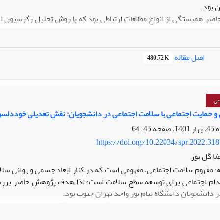
 بود.
اضر همبستگی از انواع مطالعات ارتباطی بود که با روش تحلیل رگرسیون ا
مه سلامت اجتماعی صفاری‌نیا (1399) پاسخ دادند.
اصل مقاله
480.72 K
د و این روابط معنی‌دار می‌‌باشند.
براین اعتیاد می‌تواند سطح ادراک خطر موتورسیکلت سواران را از طریق تاث
عی
دث شود.
ی و حمایت اجتماعی با سلامت اجتماعی در دانشجویان: نقش تعدیلی خود‌دلس
45-64
https://doi.org/10.22034/spr.2022.31
ا گل پور
 مفهوم سلامت اجتماعی، مفهومی است که در کنار ابعاد جسمی و روانی سلام
قدام اجتماعی برای توسعه سطح سلامت است؛ لذا هدف پژوهش حاضر بررسی ر
 دانشجویان دانشگاه پیام نور واحد تهران جنوب بود.
وهش حاضر توصیفی و از نوع همبستگی بود. جامعه آماری پژوهش شامل کل
1400-1399 بود که بر اساس جدول مورگان 364 نفر با روش