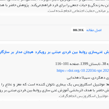
 به زندگی و حیات جمعی را برای فرد فراهم می‌کند. پژوهش حاضر با هدف
غیر میانجی حمایت اجتماعی انجام شده است.
از میان آنها نمونه­ای به حجم 150 نفر به روش نمونه­گیری دردسترس 
اصل مقاله
806.39 K
ور ارزیابی روابط بین متغیرها از روش تحلیل مسیر در معادلات ساختاری است
حاصل از تحلیل مسیر نشان داد که تنها ضرایب مسیرهای سرمایه اجتماعی
حمایت اجتماعی به سلامت اجتماعی مثبت
شناختی و سرمایه اجتماعی با سلامت اجتماعی ایفا نماید(05/0<Ρ).
ش غنی‌سازی روابط بین فردی مبتنی بر رویکرد هیجان مدار بر سازگاری
شجویانی که سرمایه روانشناختی و حمایت اجتماعی مطلوب‌تری داشته باشند
101-116
https://doi.org/10.22034/spr.20
ری دهکردی، سهیلا دهخدایی
ه:
مولتیپل اسکلروزیس یک بیماری ناتوان کننده است که مغز و نخاع را 
 حاضر با هدف اثربخشی آموزش غنی سازی روابط بین فردی مبتنی بر رویک
ه مولتیپل اسکلروزیس انجام گرفت.
که عضو انجمن ام اس شهر اصفهان در سال 398