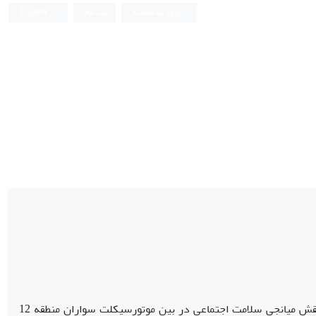
ورود به سامانه
ثبت نام
English
هدف از مطالعه حاضر، بررسی رابطه ادراک خطر و اعتیاد با توجه به نقش میانجی سلامت اجتماعی در بین موتورسیکلت سواران منطقه 12