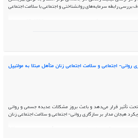
 بررسی رابطه سرمایه‌های روانشناختی و اجتماعی با سلامت اجتماعی
روش تحقیق توصیفی از نوع همبستگی و جامعه آماری شامل کلیه دانشجویان دانشگاه­های پیام نور حسن آباد و ورزنه در سال تحصیلی 1396-97 بودند که
انتخاب و وارد تحلیل شدند. داده­ها از طریق پرسشنامه­های سرمایه روانشناختی لوتانز
(2007)، سرمایه اجتماعی بولن و اونیکس (2005)، پرسشنامه حمایت اجتماعی فیلیپس (1986) و پرسشنامه استاندارد سلامت اجتماعی کیز (۲۰۰۴) جمع آوری
فاده شد.
 به حمایت اجتماعی، سرمایه روانشناختی به سلامت اجتماعی و مسیر
 و معنادار است (05/0>Ρ). همچنین نتایج نشان داد که متغیر حمایت اجتماعی نتوانسته است نقش میانجی­گر در رابطه
 روانی- اجتماعی و سلامت اجتماعی زنان متأهل مبتلا به مولتیپل
 از سلامت اجتماعی مناسبی برخوردار خواهند بود.
تحت تأثیر قرار می‌دهد و باعث بروز مشکلات عدیده جسمی و روانی
رد هیجان مدار بر سازگاری روانی- اجتماعی و سلامت اجتماعی زنان
طرح پژوهش از نوع نیمه آزمایشی با پیش آزمون- پس آزمون با گروه کنترل و پیگیری بود. جامعه آماری پژوهش را تمامی زنان متأهل مبتلا به بیماری MS
1 بودند که 30 نفر براساس ملاک‌‌های ورود به مطالعه و به‌ شیوه نمونه‌‌گیری هدفمند انتخاب و به صورت تصادفی