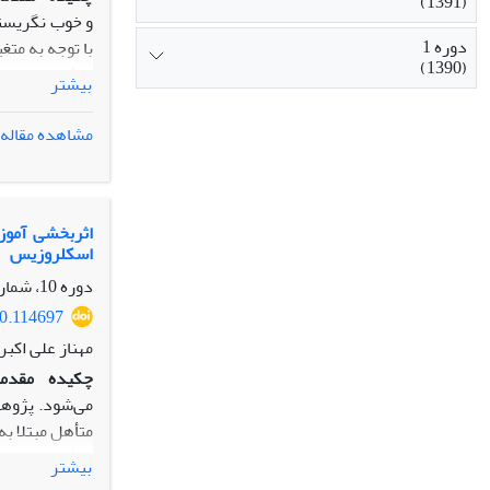
(1391)
و خوب نگریستن
دوره 1
با توجه به مت
(1390)
روش:
بیشتر
مشاهده مقاله
گردید. به منظ
یافته­ها:
نتایج 
بین سرمایه روان
اثربخشی آموز
اسکلروزیس
نتیجه‌گیری:
دان
دوره 10، شماره 38، تابستان 1399، صفحه
20.114697
مهناز علی اکب
چکیده
مقدم
می‌شود. پژوهش
متأهل مبتلا ب
روش:
بیشتر