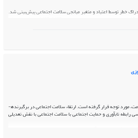
دراک خطر توسط اعتیاد و متغیر میانجی سلامت اجتماعی پیش‌بینی شد.
جامعه آماری، کلیه موتورسیکلت سواران مراجعه کننده به کلینیک‌های ترک اعتیاد منطقه 12 شهرداری تهران در بازه زمانی سال 1402-1403 بود که به روش
نمونه‌گیری هدفمند، 300 نفر به عنوان نمونه انتخاب شدند و به پرسشنامه‌های ادراک خطر موتورسیکلت سواران الیوت و همکاران (2008)، پرسش نامه اختلال
نتایج تحلیل رگرسیون گام‌‌ به‌گام نشان داد که اعتیاد با ضریب بتای 1/22- ادراک خطر را پیش‌بینی می‌کند، سلامت اجتماعی با بتای 146/0 و ابعاد آن به
ترتیب شکوفایی اجتماعی 111/0، انسجام اجتماعی 282/0، پذیرش اجتماعی 615/0 و مشارکت اجتماعی 662/0 ادراک خطر را پیش‌بینی می‌کنند و سلامت اجتماع بر
یر میزان سلامت اجتماعی بر ادراک خطر در فرد موتور‌سوار، کاهش دهد
وزی
ت، مورد توجه قرار گرفته است. ارتقاء سلامت اجتماعی در برگیرنده­
ابطه تاب­آوری و حمایت اجتماعی با سلامت اجتماعی با نقش تعدیلی
یه دانشجویان دانشگاه پیام نور واحد تهران جنوب در سال تحصیلی
 نمونه­گیری خوشه­ای با خوشه­بندی دانشگاه بر اساس رشته و سپس انتخاب رشته به‌­صورت تصادفی