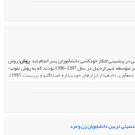
در دو گروه 15 نفری آزمایش و کنترل جایگزین شدند. افراد گروه­ آزمایش در 8 جلسه 90 دقیقه­ای مبتنی بر رویکرد هیجان مدار شرکت کردند؛ اما برای گروه
کنترل، مداخله‌‌‌‌ای صورت نگرفت. آزمودنی­ها در سه مرحله به پرسشنامه­های سازگاری روانی اجتماعی با بیماری دروگتیس و دروگتیس (1990) و پرسشنامه سلامت
جلسات غنی سازی روابط مبتنی بر رویکرد هیجان مدار سبب بهبود سازگاری روانی اجتماعی با بیماری در مرحله پس آزمون و پیگیری شده (01/0>p) و اثر
س آزمون سبب افزایش سلامت اجتماعی زنان متأهل مبتلا به مولتیپل
ن مدار منجر به بهبود سازگاری روانی- اجتماعی با بیماری و افزایش
در پیش­بینی افکار خودکشی دانش­آموزان پسر انجام شد.
روش:
روش
پژوهش حاضر توصیفی و از نوع همبستگی بود. جامعه آماری پژوهش کلیه دانش­آموزان پسر متوسطه شهر اردبیل در سال 1397-1396 بودند که به روش نمونه­
گیری تصادفی خوشه­ای چندمرحله­ای 354 نفر از آنان به عنوان نمونه انتخاب شدند. برای جمع­آوری داده­ها از ابزارهای خودپنداره (منداگلیو و پی­ریست، 1995)،
عزت­نفس (کوپراسمیت، 1967)، سلامت اجتماعی (کییز و شپیرو، 2004) و افکار خودکشی (بک، 1991) استفاده شد. تحلیل داده­ها با استفاده از آزمون­های آماری
نتایج نشان داد که بین خودپنداره (49/0-r=)، عزت­نفس (57/0-r=) و سلامت اجتماعی
(59/0-r=) با افکار خودکشی در دانش­آموزان پسر رابطه معنا­داری وجود دارد (05/0p<).همچنین نتایج رگرسیون چندگانه نشان داد که خودپنداره 16/0-، عزت­
نتیجه­ گیری:
افکار خودکشی دانش­آموزان پسر توسط متغیرهای
ه روانشناسان و مشاوران جهت کاهش افکار خودکشی دانش­آموزان، نقش
 جنسیتی دربین دانشجویان زن و مرد