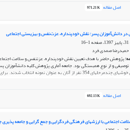
اصل مقاله
971.21 K
ن نیز ثابت باقی مانده است. درحالیکه مداخله آزموشی تنها در مرحله پ
در دانش‌آموزان پسر: نقش خودپنداره، عزت‌نفس و بهزیستی اجتماعی
ت (05/0>p).
1-16
ه نظر می­رسد که آموزش غنی سازی روابط بین فردی مبتنی بر رویکرد هیجا
 حمیدرضا صمدی فرد
 زنان متأهل مبتلا به مولتیپل اسکلروزیس شده است.
ه:
پژوهش حاضر با هدف تعیین نقش خودپنداره، عزت­نفس و سلامت اجتماعی 
همبستگی پیرسون و رگرسیون چندگانه انجام شد.
یافته­ها:
اصل مقاله
692.13 K
ت­نفس و سلامت اجتماعی قابل پیش­بینی است، بنابراین پیشنهاد می‌شود ک
ت­نفس و سلامت اجتماعی را مورد توجه قرار دهند.
سلامت اجتماعی با ارزشهای فرهنگی فردگرایی و جمع گرایی و جامعه پذیری