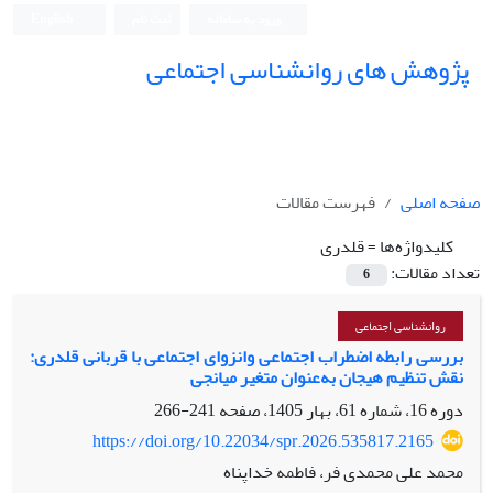
ورود به سامانه
ثبت نام
English
پژوهش های روانشناسی اجتماعی
صفحه اصلی
فهرست مقالات
کلیدواژه‌ها =
قلدری
تعداد مقالات:
6
روانشناسی اجتماعی
بررسی رابطه اضطراب اجتماعی وانزوای اجتماعی با قربانی قلدری:
نقش تنظیم هیجان به‌عنوان متغیر میانجی
دوره 16، شماره 61، بهار 1405، صفحه
241-266
https://doi.org/10.22034/spr.2026.535817.2165
محمد علی محمدی فر، فاطمه خداپناه