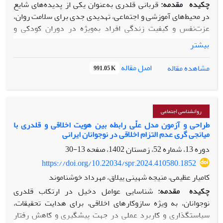
چکیده
مقدمه:
قربانی قلدری به‌عنوان یکی از پدیده‌های شایع
در محیط‌های آموزشی و اجتماعی، تهدیدی جدی برای سلامت روان،
عزت‌نفس و کیفیت زندگی افراد به‌ویژه در دوران کودکی و
نوجوانی محسوب می‌شود. تجربه مکرر قلدری می‌تواند منجر به
بیشتر
مشکلاتی چون اضطراب، افسردگی، احساس تنهایی و کناره‌گیری
اجتماعی گردد و حتی پیامدهای بلندمدتی بر رشد هیجانی و روابط
اصل مقاله
مشاهده مقاله
991.05 K
اجتماعی افراد برجای گذارد. پژوهش حاضر با هدف بررسی رابطه
بین اضطراب اجتماعی و انزوای اجتماعی با قربانی قلدری، با در نظر
گرفتن نقش میانجی تنظیم هیجان در میان دانش‌آموزان انجام
شده است
.
روش:
این پژوهش توصیفی-همبستگی است
.
جامعه
روانشناسی اجتماعی
آماری شامل کلیه دانش‌آموزان متوسطه دوم شهر اسلامشهر در
طراحی و آزمون مدل علّی رابطه بین هویت اخلاقی و قلدری با
میانجی گری عدم التزام اخلاقی در نوجوانان ایرانی
سال تحصیلی
۱۴۰4
–
۱۴۰3
بود که از میان آن‌ها
368
نفر با روش
نمونه‌گیری خوشه‌ای چندمرحله‌ای به‌صورت تصادفی انتخاب
دوره 13، شماره 52، زمستان 1402، صفحه
13-30
شدند
.
ابزار گردآوری داده‌ها شامل پرسش‌نامه‌های قربانی
https://doi.org/10.22034/spr.2024.410580.1852
قلدری کالیفرنیا ( فلیکس و همکاران،2011)، اضطراب اجتماعی
کامیار عظیمی، منیجه شهینی ییلاق، مهرداد خوشناموند
(جرابک،
۱۹۹۶)
، انزوای اجتماعی (چلپی و امیرکافی،
۱۳۸۳)
و
تنظیم
چکیده
مقدمه:
شناسایی عوامل دخیل در ارتکاب قلدری
هیجانی گروس و جان (2003)
بود
.
بررسی و ارزیابی الگوی پیشنهاد
نوجوانان، به­ ویژه سازوکارهای اخلاقی، برای هدایت تحقیقات،
شده با روش معادلات ساختاری و نرم‌افزار
26
SPSS
و
24
AMOS
سیاست­گذاری و کاربرد عملی در جهت پیشگیری و کاهش رفتار
انجام گرفت.
یافته‌ها:
نتایج نشان داد بین اضطراب اجتماعی