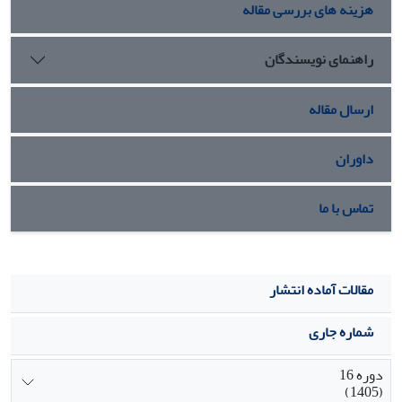
هزینه های بررسی مقاله
آزمون تفاوت معناداری را نشان داد.
نتیجه­گیری
: باتوجه به اینکه آموزش تنظیم هیجانی می­تواند باعث
کاهش حساسیت بین­فردی و ارتقای سازگاری اجتماعی دانش­آموزان
راهنمای نویسندگان
شود، بهتر است که در برنامه­ریزی­های آموزشی و پرورشی جنبه­های
عاطفی و هیجانی دانش­آموزان مورد توجه قرار گیرد
ارسال مقاله
داوران
تماس با ما
مقالات آماده انتشار
شماره جاری
دوره 16
(1405)