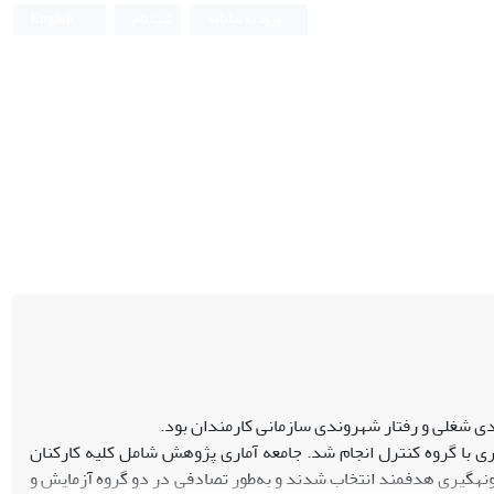
ورود به سامانه
ثبت نام
English
 شغلی و رفتار شهروندی سازمانی کارمندان بود.
یری با گروه کنترل انجام شد. جامعه آماری پژوهش شامل کلیه کارکنان
ان کرج در سال 1397 بود که از میان آنها 30 نفر با روش نمونه­گیری هدفمند انتخاب شدند و به‌طور تصادفی در دو گروه آزمایش و