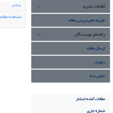
بیشتر
اطلاعات نشریه
مدل مربیگری GROW بود. جهت تجزیه و تحلیل داده­ها از روش تحلیل واریانس آمیخته استفاده ش
یافته­ها
مشاهده مقاله
هزینه های بررسی مقاله
تحلیل­های دوره
نتیجه­گیری
: ب
کلیه شهرهای ا
راهنمای نویسندگان
کلمات
کلیدی
: 
ارسال مقاله
داوران
تماس با ما
مقالات آماده انتشار
شماره جاری