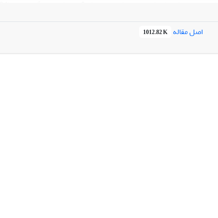
د.
اصل مقاله
1012.82 K
 پیگیری نشان داد که این افزایش­ها با گذشت زمان پایدار هستند.
ا توجه به نتایج پژوهش، آموزش دوره­های مربیگری جهت افزایش خودکارآمد
یران توصیه می­شود.
فرایند مربیگری، خودکارآمدی شغلی، رفتار شهروندی سازمانی، مدل GROW، کارمندان