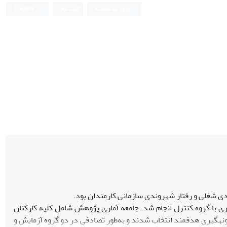
ورود به سامانه
ثبت نام
English
 شغلی و رفتار شهروندی سازمانی کارمندان بود.
یری با گروه کنترل انجام شد. جامعه آماری پژوهش شامل کلیه کارکنان
ان کرج در سال 1397 بود که از میان آنها 30 نفر با روش نمونه­گیری هدفمند انتخاب شدند و به‌طور تصادفی در دو گروه آزمایش و