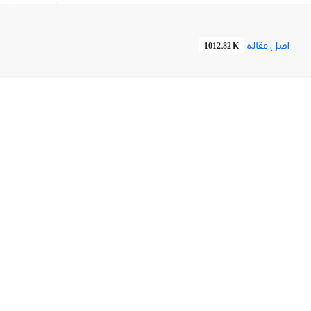
د.
اصل مقاله
1012.82 K
 پیگیری نشان داد که این افزایش­ها با گذشت زمان پایدار هستند.
ا توجه به نتایج پژوهش، آموزش دوره­های مربیگری جهت افزایش خودکارآمد
یران توصیه می­شود.
فرایند مربیگری، خودکارآمدی شغلی، رفتار شهروندی سازمانی، مدل GROW، کارمندان