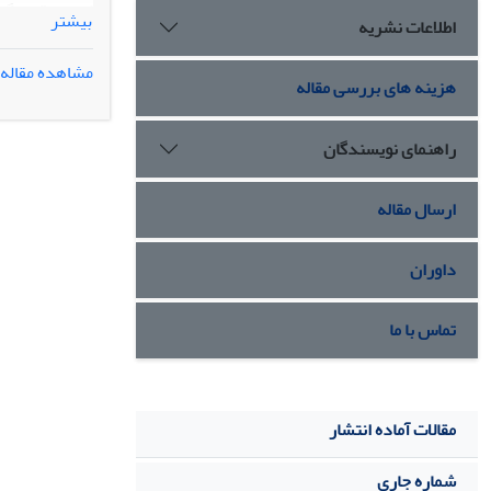
بیشتر
اطلاعات نشریه
مدل مربیگری GROW بود. جهت تجزیه و تحلیل داده­ها از روش تحلیل واریانس آمیخته استفاده ش
یافته­ها
مشاهده مقاله
هزینه های بررسی مقاله
تحلیل­های دوره
نتیجه­گیری
: ب
کلیه شهرهای ا
راهنمای نویسندگان
کلمات
کلیدی
: 
ارسال مقاله
داوران
تماس با ما
مقالات آماده انتشار
شماره جاری