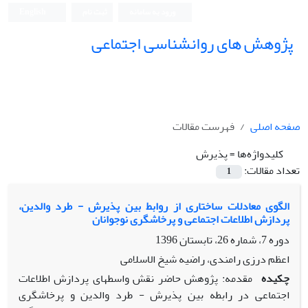
ورود به سامانه
ثبت نام
English
پژوهش های روانشناسی اجتماعی
صفحه اصلی
فهرست مقالات
کلیدواژه‌ها =
پذیرش
تعداد مقالات:
1
الگوی معادلات ساختاری از روابط بین پذیرش - طرد والدین،
پردازش اطلاعات اجتماعی و پرخاشگری نوجوانان
دوره 7، شماره 26، تابستان 1396
اعظم درزی رامندی، راضیه شیخ الاسلامی
چکیده
مقدمه: پژوهش حاضر نقش واسطه‏ای پردازش ‏اطلاعات
اجتماعی در رابطه بین پذیرش - طرد والدین و پرخاشگری