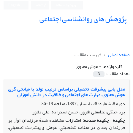
ورود به سامانه
ثبت نام
English
پژوهش های روانشناسی اجتماعی
صفحه اصلی
فهرست مقالات
کلیدواژه‌ها =
هوش معنوی
تعداد مقالات:
3
مدل یابی پیشرفت تحصیلی براساس ترتیب تولد با میانجی گری
هوش معنوی، مهارت های اجتماعی و خلاقیت در دانش آموزان
دوره 8، شماره 30، تابستان 1397، صفحه
19-36
پریا جنگی، غلامعلی افروز، حسن اسدزاده، علی دلاور
چکیده
چکیده
مقدمه:
ﺍﻣﺘﻴﺎﺯﺍﺕ ﻣﺸﺎﻫﺪﻩ ﺷﺪۀ ﻓﺮﺯﻧﺪﺍﻥ ﺍﻭﻝ ﺑﺮ
ﻓﺮﺯﻧﺪﺍﻥ ﺑﻌﺪﻱ ﺩﺭ ﺻﻔﺎﺕ ﺷﺨﺼﻴﺘﻲ، ﻫﻮﺵ ﻭ ﭘﻴﺸﺮﻓﺖ ﺗﺤﺼﻴﻠﻲ،