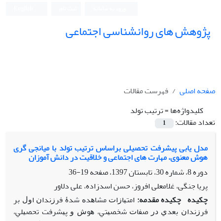
ورود به سامانه
ثبت نام
English
پژوهش های روانشناسی اجتماعی
صفحه اصلی
فهرست مقالات
کلیدواژه‌ها =
ترتیب تولد
تعداد مقالات:
1
مدل یابی پیشرفت تحصیلی براساس ترتیب تولد با میانجی گری
هوش معنوی، مهارت های اجتماعی و خلاقیت در دانش آموزان
دوره 8، شماره 30، تابستان 1397، صفحه
19-36
پریا جنگی، غلامعلی افروز، حسن اسدزاده، علی دلاور
چکیده
چکیده
مقدمه:
ﺍﻣﺘﻴﺎﺯﺍﺕ ﻣﺸﺎﻫﺪﻩ ﺷﺪۀ ﻓﺮﺯﻧﺪﺍﻥ ﺍﻭﻝ ﺑﺮ
ﻓﺮﺯﻧﺪﺍﻥ ﺑﻌﺪﻱ ﺩﺭ ﺻﻔﺎﺕ ﺷﺨﺼﻴﺘﻲ، ﻫﻮﺵ ﻭ ﭘﻴﺸﺮﻓﺖ ﺗﺤﺼﻴﻠﻲ،