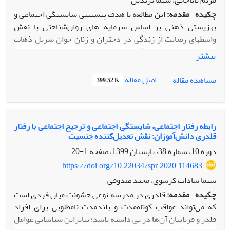
مریم باباخانی، شیما پرندین
چکیده
مقدمه:
این مطالعه با هدف پیش­بینی شایستگی اجتماعی و
بهزیستی ذهنی بر اساس سرمایه­ های روان‌شناختی با نقش
واسطه­ای رضایت از زندگی در دختران و زنان جوان سرپل ذهاب
انجام شد.
روش:
جامعه آماری پژوهش حاضر شامل تمامی دختران
بیشتر
و زنان 35-18 سال شهرستان سرپل ذهاب در سال 1401 بود که
شامل 7000 نفر بودند و 364 نفر از آن­ها بر اساس فرمول کوکران
اصل مقاله
مشاهده مقاله
399.52 K
انتخاب شدند و مورد مطالعه قرار گرفتند. در این مطالعه، از
پرسش­نامه­ های شایستگی اجتماعی پرندین (۱۳۸۵)، بهزیستی
ذهنی کییز و ماگیارمو (2003)، سرمایه­ های روان‌شناختی لوتانز
(2007) و رضایت از زندگی داینر و همکاران (1985) استفاده شد.
رابطه رفتار اجتماعی، شایستگی اجتماعی و ترجیح اجتماعی با رفتار
قلدری دانش‌آموزان: نقش تعدیل‌کننده جنسیت
یافته‌ها:
نتایج همبستگی معن ی­دار و مثبتی بین تمام متغیرها
نشان داد (p<0.05). نتایج نشان داد که سرمایه­های روانشناختی
دوره 10، شماره 38، تابستان 1399، صفحه
1-20
بصورت مستقیم 10/43 درصد (0001/0p= ،431/0= β) و از طریق
https://doi.org/10.22034/spr.2020.114683
غیر مستقیم 50/26 درصد (0001/0p=، 265/0= β) از واریانس
سیما سادات کرسوی، مجید صدوقی
شایستگی اجتماعی را تبیین کرد. نتایج همچنین نشان داد که
چکیده
مقدمه:
قلدری در مدرسه نوعی خشونت میان فردی است
سرمایه­های روان‌شناختی بصورت مستقیم 70/79 درصد (0001/0
که می‌تواند عواقب کوتاه‌مدت و بلندمدت نامطلوبی برای افراد
p= ،797/0= β)، و از طریق غیر مستقیم 00/16 درصد (0001/0 p=
قلدر و قربانیان آن‌ها در پی داشته باشد؛ بنابراین شناسایی عوامل
،160/0= β)، از واریانس بهزیستی ذهنی را تبیین کرد. همچنین