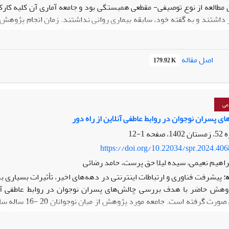
اصل مقاله
179.92 K
ـلامت روان زنـان از لحـاظ آمـاری معنـادار بـود (001/0).
نتیجه‌گیری:
نتا
. توانمندسازی زنان و افزایش آگاهی اجتماعی می‌تواند به کاهش احساس 
عی
 پسران نوجوان در روابط عاطفی آنلاین از راه دور
1-12
https://doi.org/10.22034/spr.2024.40
راهیم نعیمی، سیده لیلا حق پرست، حامد رضائی
:
پیشرفت فناوری و ارتباطات اینترنتی در دهه‌های اخیر، تأثیرات بسیاری ب
هش حاضر با هدف بررسی چالش‌های پسران نوجوان در روابط عاطفی آنل
اشباع داده­ ها ادامه یافت و با 11 مصاحبه تکمیل شد. داده­ ها به‌