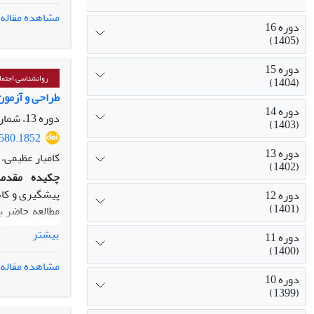
گرفت.
یافته‌ها
مشاهده مقاله
دوره 16
مرتبط با شبکه
(1405)
چالش­های متعد
تجربه‌های آنان
دوره 15
روانشناسی اجتما
(1404)
طراحی و آزمون 
دوره 14
دوره 13، شماره 52، زمستان 1402، صفحه
(1403)
0580.1852
دوره 13
کامیار عظیمی،
(1402)
چکیده
مقدمه
پیشگیری و کاه
دوره 12
(1401)
مطالعه حاضر به
بیشتر
دوره 11
(1400)
مشاهده مقاله
تجزیه و تحلی
دوره 10
(1399)
بود که عدم التزا