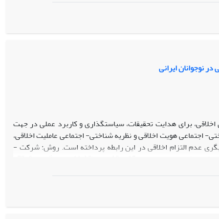
فته­ ها در 8 مضمون محوری و 3 مضمون اصلی «چالش­های روان‌شناختی، چالش‌های مرتبط با اجتماع و فرهنگ و چالش­های
 پژوهش، پسران نوجوان در روابط عاطفی آنلاین از راه دور با مشکلات و
ک کنیم که چگونه می‌توانیم به آن‌ها پاسخ دهیم و با درک نیازهای و
ایت کنیم.
 در نوجوانان ایرانی
 اخلاقی، برای هدایت تحقیقات، سیاست­گذاری و کاربرد عملی در جهت
ی- اجتماعی هویت اخلاقی و نظریه شناختی- اجتماعی عاملیت اخلاقی،
­گری عدم التزام اخلاقی در این رابطه پرداخته است. روش: شرکت ­
کنندگان متشکل از 392 دانش ­آموز (217 پسر و 175 دختر) دوره متوسطه دوم شهرستان کوهدشت با دامنه سنی 15 تا 18 سال (44/16 = میانگین و 72/0=
انحراف استاندارد) بودند. آن­ها با روش نمونه­ گیری تصادفی چندمرحله‌ای انتخاب شدند و ابزار روابط نوجوانان همسال پرادا (2000)، مقیاس هویت اخلاقی آکوینو
دم التزام اخلاقی بندورا (1996) را تکمیل کردند. داده ها با استفاده از تحلیل عامل تأییدی و مدل‌یابی معادلات ساختاری
نتایج نشان داد، هویت اخلاقی به‌طور منفی و معنی­دار قلدری (37/0- = β) و عدم التزام اخلاقی (27/0- = β) را پیش­ بینی می­کند.
همچنین، عدم التزام اخلاقی نقش مثبت و معنی­داری در پیش ­بینی قلدری داشت (23/0 = β). افزون بر این، نتایج حاصل از مدل­یابی معادله ساختاری حاکی از آن
05- = β).
نتیجه‌گیری:
در مجموع، این یافته­ ها نقش هویت