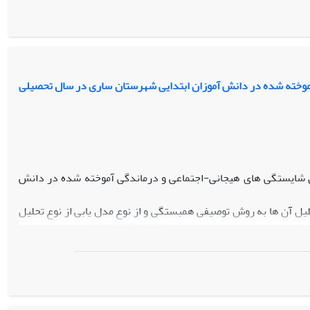
نتایج‏ نشان داد، عملکرد خانواده (416/39F= و 01/0p<)، حمایت اجتماعی (239/41F= و 01/0p<) و
نتیجه­ گیری:
پیشنهاد می­شود، به منظور بالا بردن کیفیت عملکرد
انواده؛ اهتمام به حمایت اجتماعی و کاهش تفکر غیرمنطقی توصیه می
موخته شده در دانش آموزان ابتدایی شهرستان ساری در سال تحصیلی
 شایستگی های هیجانی-اجتماعی و درماندگی آموخته شده در دانش
ل آن ها به روش توصیفی همبستگی و از نوع مدل یابی از نوع تحلیل
مسیر بود. جامعه آماری پژوهش حاضر را تمامی دانش آموزان پایه ششم مدارس ابتدایی شهرستان ساری در سال تحصیلی 1401-1402 تشکیل دادند. در این
پژوهش 218 نفر به عنوان حجم نمونه به روش دردسترس انتخاب شدند. ابزار پژوهش شامل پرسشنامه درماندگی آموخته شده ﮐﻮﯾﻨﻠﺲ و ﻧﻠﺴﻮن (1988)،
باورهای هوشی بابایی (1377) و پرسشنامه شایستگی های هیجانی-اجتماعی زو و ﺟﻲ (٢٠١٢) بود. تجزیه و تحلیل داده ها با روش تحلیل مسیر و با نرم افزار
ورهای هوشی با درماندگی آموخته شده وجود دارد و مدل پژوهش تایید