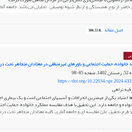
ضر از نوع همبستگی و ازنظر شیوه توصیفی – تحلیلی می‌باشد. جامعه آ
فرا زناشویی واتلی (2008) و مقیاس کمال‌گر
ستگی پیرسون و معادلات ساختاری) با استفاده از نرم‌افزار آماری SPSS 25 و PLS 3 انجام شد.
اصل مقاله
306.55 K
روابط فرا زناشویی با نقش میانجی کمال‌گرایی رابطه منفی و معنی‌داری وجود دارد (059/0-=
وش اخلاقی با کمال‌گرایی و روابط فرازناشویی ارتباط دارد و هوش اخلاق
عی
ابط فرازناشویی باشد.
 خانواده، حمایت اجتماعی و باورهای غیرمنطقی در معتادان متجاهر تحت درم
85-98
https://doi.org/10.22034/spr.2024.43
قیه تراهی
:
اعتیاد یکی از مهم‏ترین انحرافات و آسیب‏های اجتماعی است و یک بیماری 
نواده و جامعه دارد. این تحقیق با هدف مقایسه عملکرد خانواده، حمایت ا
طرح تحقیق، علیّ مقایسه‏ ای و جامعه آماری، کلیه معتادان متجاهر تحت در
بودند که