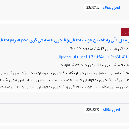
:
پس از کدگذاری داده‌ها یا
اصل مقاله
232.87 K
­ های اجتماعی» طبقه­ بندی شدند.
بحث و نتیجه‌گیری:
با توجه به یافته­ های
دی روبه‌رو هستند. شناخت این چالش­ها می‌تواند به ما کمک کند تا بهتر در
 راهکارهایی را تدوین کنیم و آنان را به سمت روابط عاطفی سالم‌ و عمیق هد
عی
مدل علّی رابطه بین هویت اخلاقی و قلدری با میانجی گری عدم التزام اخلاقی
13-30
https://doi.org/10.22034/spr.2024.41
 منیجه شهینی ییلاق، مهرداد خوشناموند
:
شناسایی عوامل دخیل در ارتکاب قلدری نوجوانان، به­ ویژه سازوکارهای
ش رفتار قلدری نوجوانان حائز اهمیت است. بنابراین، بر اساس مدل شناخت
 بررسی رابطه بین هویت اخلاقی و قلدری نوجوانان ایرانی و نقش میانجی
و رید (2002) و مقیاس سازوکارهای ع
اصل مقاله
328.82 K
ل شدند.
یافته­ ها:
م اخلاقی به­ طور معنی‌داری رابطه بین هویت اخلاقی و قلدری را میانجی­گری می­کند (1/0