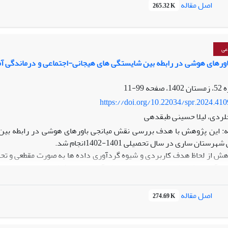
س چندمتغیری تجزیه و تحلیل شد.
یافته­ ها:
اصل مقاله
265.32 K
ادان خودمعرف متفاوت است.
عتادان متجاهر و خودمعرف، ضرورت تدارک دوره آشنایی با عملکرد مطلوب خ
عی
ورهای هوشی در رابطه بین شایستگی های هیجانی-اجتماعی و درماندگی آ
99-11
https://doi.org/10.22034/spr.2024.41
لردی، لیلا حسینی طبقدهی
: این پژوهش با هدف بررسی نقش میانجی باورهای هوشی در رابطه بین
ستان ساری در سال تحصیلی 1401-1402انجام شد.
ش از لحاظ هدف کاربردی و شیوه گردآوری داده ها به صورت مقطعی و تحلی
اصل مقاله
274.69 K
ام شد.
ته ها نشان داد روابط معنا داری بین شایستگی های هیجانی-اجتماعی و با