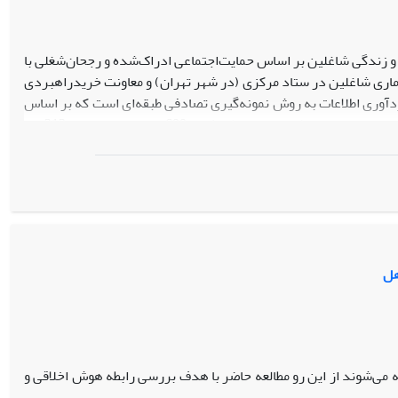
 زندگی شاغلین بر اساس حمایت‌اجتماعی ادراک‌شده و رجحان‌شغلی با
اری شاغلین در ستاد مرکزی (در شهر تهران) و معاونت خریدراهبردی
اسر کشور) سازمان تأمین اجتماعی در سال 1400 می‌باشند. گردآوری اطلاعات به روش نمونه‌گیری تصادفی طبقه‌ای است که بر اساس
فرمول کلاین حداقل تعداد 200 نمونه تعیین گردید. پرسشنامه به شکل الکترونیک با استفاده از پرس‌لاین طراحی و توسط بیش از 600 نفر مورد بازدید و 213 نفر
پرسشنامه را تکمیل نمودند که شامل پرسشنامه‌های هوش‌‌معنوی عبدالله‌زاده و همکاران (1387)، حمایت‌اجتماعی ادراک‌شده زیمت و همکاران (1988)، تعادل
ه‌ها:
مقادیر T نشان از صحت رابطه‌ی بین سازه‌ها و تأیید روابط بین
متغیرهای پژوهش در سطح اطمینان 95% است. مقدار Q2 برای تمامی متغیرها بالاتر از 0.25 است؛ لذا مدل ساختاری از قدرت پیش‌بینی بالایی برخوردار می‌باشد.
نتیجه‌گیری:
متغیر حمایت‌اجتماعی و رجحان‌شغلی دارای تأثیرگذاری
‌شده دارای تأثیرگذاری بالاتری می‌باشد. متغیر هوش‌معنوی دارای
هل
 می‌شوند از این رو مطالعه حاضر با هدف بررسی رابطه هوش اخلاقی و