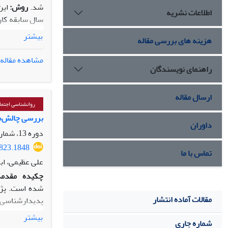
شد.
روش:
اطلاعات نشریه
بیشتر
هزینه های بررسی مقاله
(2020) و سلامت زنان (WHQ) 1992 داده ها با استفاده از آزمون روش‌های همبستگی پیرسون و رگرسیون چندگانه تجزیه وتحلیل شد.
مشاهده مقاله
اقتصـادی بـرای س
راهنمای نویسندگان
زنان شاغل بود
کمک کند.
ارسال مقاله
روانشناسی اجتما
بررسی چالش‌های
داوران
دوره 13، شماره 52، زمستان 1402، صفحه
6823.1848
تماس با ما
علی عظیمی، اب
چکیده
مقدمه
شده است. پژو
مقالات آماده انتشار
بیشتر
شماره جاری