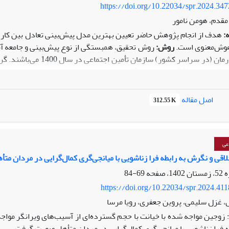
https://doi.org/10.22034/spr.2024.34
قدم، هومن نامور
:
هدف از انجام پژوهش حاضر تعیین بهترین مدل پیش‌بینی تعادل بین کار و
وش‌معنوی است.
روش:
روش تحقیق، همبستگی از نوع پیش‌بینی و جامعه آم
مدیریت‌های درمان (در سر
مابایل و همکاران (1994) بوده‌است.
یافت
اصل مقاله
312.55 K
تعادل کار و زندگی شاغلین هستند و در این بین حمایت‌اجتماعی ادارک
ی‌داری بر تعادل کار و زندگی شاغلین نمی‌باشد.
عی
اقی و نگرش به رابطه فرا زناشویی با میانجی‌گری کمال‌گرایی در مردان متأ
69-84
https://doi.org/10.22034/spr.2024.41
 غزل سلیمی، پروین جعفری، رویا مرسا
زوجین مواجه شده با خیانت با حجم گسترده‌ای از آسیب‌های ویرانگر مواجه
 فرا زناشویی با میانجی‌گری کمال‌گرایی در مردان متأهل صورت گرفت.