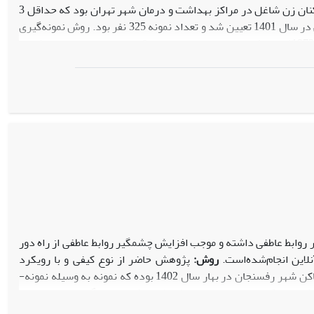
این مطالعه از نوع توصیفی- مقطعی همبستگی بود و جامعه آماری آن کلیه کارکنان زن شاغل در مراکز بهداشت و درمان شهر تهران بود که حداقل 3
سال سابقه کار داشتند و به گفته خود، سابقه بیماری روانی نداشتند. زمان انجام پژوهش در سال 1401 تعیین شد و تعداد نمونه 325 نفر بود. روش نمونه‌گیری
خوشه‌ای و تصادفی بود و از پرسشنامه‌های سلامت عمومی (GHQ) گلدبرگ و همکاران (1972)، پرسشنامه نابرابری اجتماعی و اقتصادی پورمحسن و همکاران
یافته‌ها:
نتایج نشان
دادنـد، بـین نابرابری اجتمـاعی و اقتصـادی و سـلامت روان زنـان ارتبـاط معنـادار آمـاری وجـود داشـت (001/0). قدرت پیش‌بینی‌کنندگی نابرابری اجتمـاعی و
یج حاکی از وجود رابطه بین نابرابری اجتماعی و اقتصادی و سلامت روان
نابرابری اجتماعی- اقتصادی زنان و افزایش سلامت و بهزیستی جامعه
ر روابط عاطفی داشته و موجب افزایش چشم­گیر روابط عاطفی از راه دور
این انجام‌شده‌است.
روش:
پژوهش حاضر از نوع کیفی و با رویکرد
پدیدارشناسی صورت گرفته است. جامعه مورد پژوهش از میان نوجوانان 20 -16 ساله ساکن شهر رفسنجان در بهار سال 1402 بوده که نمونه به ‌وسیله نمونه­
گیری مبتنی بر هدف با معیار اصلی این‌که نوجوان با فرد دیگری که در فاصله بیشتر از 100 کیلومتر قرار دارد، دارای ارتباط عاطفی باشد. نمونه­ گیری تا رسیدن به
وسیله مصاحبه­ های بدون ساختار جمع‌آوری شد و با روش کلایزی مورد تجزیه‌وتحلیل قرار