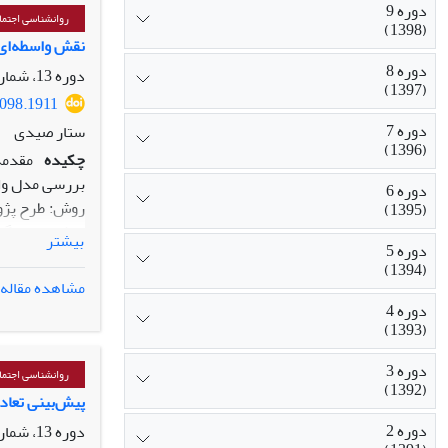
دوره 9
اخلاقی و عدم ا
روانشناسی اجتما
(1398)
گرفته است.
نقش واسطه‌ای 
دوره 8
دوره 13، شماره 52، زمستان 1402، صفحه
(1397)
7098.1911
دوره 7
ستار صیدی
(1396)
چکیده
مقدمه
بررسی مدل وار
دوره 6
(1395)
روش نمونه‌گی
بیشتر
دوره 5
(1394)
مدل‌سازی معادلات س
مشاهده مقاله
یافته‌ها: نتا
دوره 4
و اثر مستقیم پرخاشگری بر شخصیت جام
(1393)
نتیجه‌گیری: ن
دوره 3
نقش واسطه‌ای 
روانشناسی اجتما
(1392)
آموزش و کاهش 
پیش‌بینی تعاد
دوره 2
دوره 13، شماره 52، زمستان 1402، صفحه