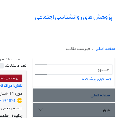
پژوهش های روانشناسی اجتماعی
صفحه اصلی
فهرست مقالات
موضوعات =
ر
تعداد مقالات:
جستجوی پیشرفته
روانشناسی اجتما
نقش ادراک ناب
دوره 14، شماره 53، بهار 1403، صفحه
صفحه اصلی
2369.1874
ملیحه رحیمی، ع
مرور
چکیده
مقدمه