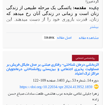
کردمیرزا
چکیده
مقدمه:
یائسگی یک مرحله طبیعی از زندگی
زنان است و زمانی در زندگی آنان رخ می­دهد که
زنان، قدرت باروری خود را از دست­ می­دهند. این
پژوهش با هدف تعیین اثربخشی آموزش روانی -
بیشتر
اجتماعی همراه با فنون تنش‌زدایی بر بهزیستی
اصل مقاله
مشاهده مقاله
روانشناختی و انزوای اجتماعی در زنان یائسه اجرا
559.89 K
شد.
روش:
روش تحقیق با استفاده از طرح دو
گروهی همسان با پیش آزمون و پس آزمون صورت
گرفت. جامعه آماری پژوهش شامل تمامی زنانی که
روانشناسی اجتماعی
دارای علائم پیش از یائسگی در کرج در سال 1401-
اثربخشی درمان شناختی- رفتاری مبتنی بر مدل مایکل فریش بر
1402 بودند. نمونه این پژوهش شامل 30 نفر از زنان
مسئولیت پذیری اجتماعی و بهزیستی روانشناختی درمانجویان
تحت علائم پیش از یائسگی بود که به روش نمونه
مراکز ترک اعتیاد
گیری هدفمند انتخاب شدند. ابزارهای پژوهش
دوره 14، شماره 53، بهار 1403، صفحه
109-122
پرسشنامه بهزیستی روان شناختی و انزوای
https://doi.org/10.22034/spr.2024.413952.1859
اجتماعی بودند.
یافته‌ها:
نتایج نشان داد که آموزش
زهرا جلیلی غلامی، ملیحه عرب هاشمی، طلعت سادات صباغ حسن
روانی- اجتماعی همراه با فنون تنش‌زدایی بر بهبود
زاده
بهزیستی روانشناختی و انزوای اجتماعی مؤثر است