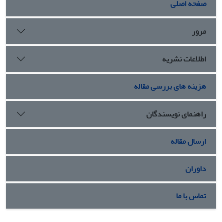
صفحه اصلی
چندمرحله‌ای، از بین دبیرستان‌های پسرانه ناحیه 2 آموزش و
پرورش اصفهان تعداد 600 دانش‌آموز با اجرای پرسشنامه اضطراب
اجتماعی نوجوانان پاکلک (۲۰۰۴) مورد غربالگری قرار گرفتند که از
مرور
این میان تعداد ۶۰ نفر دارای اضطراب بالای 93 بودند و به صورت
تصادفی در دو گروه‌ آزمایشی (هر کدام ۲۰ نفر) و یک گروه کنترل
اطلاعات نشریه
(۲۰ نفر) گمارده شدند. افراد گروه‌های آزمایشی به صورت موازی و
همزمان در جلسات درمانی فعال­سازی رفتاری و آرام‌سازی حالت
هزینه های بررسی مقاله
شرکت کردند؛ اما برای گروه کنترل، مداخله‌‌‌‌ای صورت نگرفت.
ابزار اندازه‌گیری شامل پرسشنامه‌های باورهای ترکیبی- فرم
کوتاه آپشه و دی- مئو (2012) و حل مسئله اجتماعی درزیلا و
راهنمای نویسندگان
همکاران (2002) بودند. جهت تجزیه و تحلیل داده‌ها از روش
آماری تحلیل واریانس اندازه‌گیری مکرر و آزمون تعقیبی بونفرونی
ارسال مقاله
در نرم‌افزار SPSS-24 استفاده شد.
یافته‌ها:
نتایج نشان داد، درمان فعال­سازی رفتاری بر حل مسئله
داوران
اجتماعی و درمان مبتنی بر آرام‌سازی حالت بر باورهای هسته‌ای
ضداجتماعی از روش درمانی دیگر برای نوجوانان پسر 15 تا 18
ساله با اضطراب اجتماعی اثربخشی نیرومندتری داشته است و
تماس با ما
اثرات مداخلات در طول زمان ثابت باقی مانده است (01/0p<).
نتیجه‌گیری:
یافته‌های این پژوهش بر اهمیت توجه به باورهای