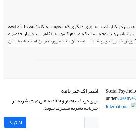
مدرن در کنار ابعاد ضروری دیگری که معطوف به کلیت محیط و جامعه
ن اساس و با توجه به اینکه مردم کشور ما آگاهی زیادی از حقوق و
، آموزش شهروندی و شناخت ابعاد آن یک ضرورت نوین است. هدف این
روش پژوهش تحلیل مضمون قیاسی پیشینه­ محور، بافت پژوهش متون علمی حوزه شهروندی نوین و آموزش آن و نمونه مطالعه نیز شامل 56 منبع علمی
وندی، مشتمل بر فنون آموزشی متمرکز بر آموزش شهروندی سیاسی،
موزش شهروندی در دوازده نشست نود دقیقه­ای طراحی شد. ضریب توافق
یت این بسته بوده و به این ترتیب بسته ­ای جامع در زمینه شهروندی به دانش کاربردی و
اشتراک خبرنامه
Social Psycholo
under
Creative 
راها به رشد نگرش­ها و رفتارهای شهروندی افراد جامعه کمک کرده و
برای دریافت اخبار و اطلاعیه های مهم نشریه در
International
خبرنامه نشریه مشترک شوید.
اشتراک