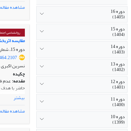
مشاهده مقاله
دوره 16
ایوانز (2002) بود. داده‌ها با استفاده از آزمون تحلیل کوواریانس و نرم‌افزار
(1405)
نشان داد که 
آزمایش در مقا
دوره 15
رویکردی مؤثر
روانشناسی اجتما
(1404)
می‌شود این آم
مقایسه اثربخش
دوره 14
دوره 15، شماره 60، زمستان 1404
(1403)
4464.2107
دوره 13
نسرین اکبری 
(1402)
چکیده
مقدمه:
عدم فرا
دوره 12
(1401)
حاضر با هدف م
روش:
پژوهش
بیشتر
دوره 11
(1400)
مشاهده مقاله
بعد از ارائه آموز
دوره 10
(1399)
در اختیار گروه