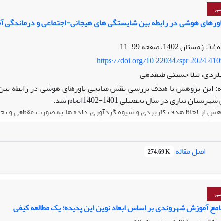
عی
ورهای هوشی در رابطه بین شایستگی های هیجانی-اجتماعی و درماندگی آ
توجه به تأثیر بیشتر آموزش مهارت‌های بین فردی نسبت به تنظیم هیجان،
-اجتماعی پرستاران استفاده نمود.
99-11
https://doi.org/10.22034/spr.2024.41
لردی، لیلا حسینی طبقدهی
: این پژوهش با هدف بررسی نقش میانجی باورهای هوشی در رابطه بین
ستان ساری در سال تحصیلی 1401-1402انجام شد.
ش از لحاظ هدف کاربردی و شیوه گردآوری داده ها به صورت مقطعی و تحلی
اصل مقاله
274.69 K
ام شد.
ته ها نشان داد روابط معنا داری بین شایستگی های هیجانی-اجتماعی و با
44 درصد از درماندگی آموخته شده توسط شایستگی های هیجانی-اجتماعی و 
 بر درماندگی آموخته شده اثر مستقیم معنادار دارند و مسیر غیر مست
عی
ته شده تایید گردید.
مع آموزش شهروندی بر اساس ابعاد نوین این پدیده: یک مطالعه کیفی
نتایج این پژوهش تلویحات کاربردی به مشاوران و روان‌شناسان جهت کا