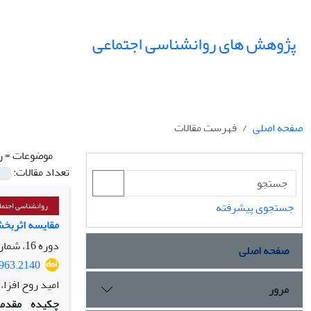
پژوهش های روانشناسی اجتماعی
صفحه اصلی
فهرست مقالات
موضوعات =
ر
تعداد مقالات:
جستجوی پیشرفته
روانشناسی اجتما
مقایسه اثربخش
دوره 16، شماره 61، بهار 1405، صفحه
صفحه اصلی
5963.2140
امید روح افزا
مرور
چکیده
مقدمه