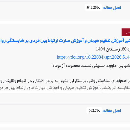
اصل مقاله
645.26 K
SPSS
نسخه ۲۶ مورد تجزیه و تحلیل قرار گرفتند.
آموزش شایستگی اجتماعی-هیجانی موجب افزایش معنادار پرطاقتی روانی
)
یسه با گروه کنترل گردید.
نتیجه­ گیری
: یافته‌های پژوهش حاضر نشان
 در بهبود سلامت روان و کاهش رفتارهای ضداجتماعی دانش‌آموزان دختر 
عی
وزش در برنامه‌های پیشگیرانه و مداخلاتی مدارس گنجانده شود.
ی آموزش تنظیم هیجان و آموزش مهارت ارتباط بین فردی بر شایستگی روان
https://doi.org/10.22034/spr.2026.51
شهابی، داوود حسینی نسب، معصومه آزموده
هم‌آوری سلامت روانی پرستاران منجر به بروز اختلال در انجام وظایف رو
قایسه اثربخشی آموزش تنظیم هیجان و آموزش مهارت‌های ارتباط بین فردی
حاضر،
یک
کارآزمایی بالینی
تصادفی
سه
گروهی،
بیمارستان‌های خصوصی امیرالمومنی
اصل مقاله
562.7 K
ش تنظیم هیجان در هشت جلسه 90 دقیقه‌ای بصورت
‌ها قرار گرفت. جهت تحلیل داده‌ها از روش‌های آماری
MANCOVA
و
OVA