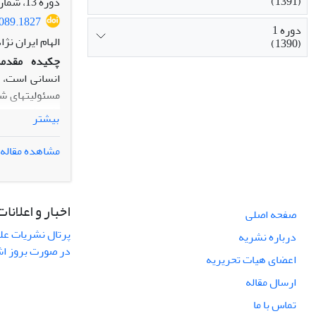
(1391)
دوره 13، شماره 51، پاییز 1402، صفحه
شایستگی های ه
2089.1827
دوره 1
الهام ایران نژ
(1390)
چکیده
مقدمه
انسانی است، ت
مسئولیت­های 
پژوهش تدوین ب
بیشتر
روش:
حوزه شهروندی 
مشاهده مقاله
یافته‌ها:
یافته
مدنی، اجتماعی
اخبار و اعلانات
تربیتی ایران ا
صفحه اصلی
نتیجه‌گیری:
به
پرتال نشریات عل
درباره نشریه
باعث کاهش رفت
در صورت بروز ا
اعضای هیات تحریریه
ارسال مقاله
تماس با ما