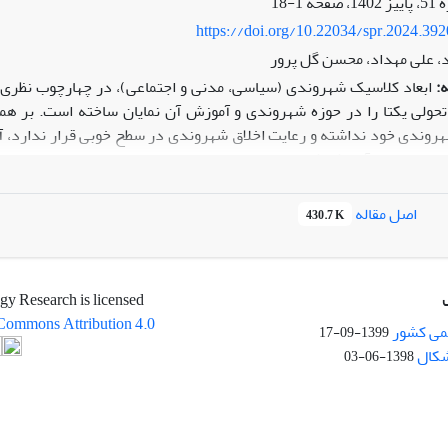
1-18
یجانی-اجتماعی در دانش آموزان ارایه می دهد.
https://doi.org/10.22034/spr.2024.39
اد، علی مهداد، محسن گل پرور
:
ابعاد کلاسیک شهروندی (سیاسی، مدنی و اجتماعی)، در چهارچوب نظری 
حولی یکتا را در حوزه شهروندی و آموزش آن نمایان ساخته است. بر همی
شهروندی خود نداشته و رعایت اخلاق شهروندی در سطح خوبی قرار ندارد
سته جامع آموزش شهروندی بر اساس ابعاد نوین این پدیده بود.
مدرن بود. داده­ ها از طریق تحلیل شبکه مضامین، تحلیل گردید.
اصل مقاله
430.7 K
­ های این پژوهش نشان داد که اجزاء و ساختار بسته جامع آموزش شهر
، توسعه پایدار، زیست­ محیطی، دیجیتال و رسانه می­باشد. بسته جامع آ
تخصصی برای این بسته آموزشی 93/0 به­ دست آمد که نشان از کفا
gy Research is licensed
فزوده شد.
Commons Attribution 4.0
­ کارگیری این بسته آموزشی در دانشگاه­ها و نیز مراکز آموزشی، فرهنگس
می کشور
1399-09-17
ارهای نامناسب و برخی مشکلات کنونی جامعه خواهد شد.
شکال
1398-06-03