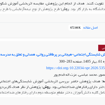
 تقویت کنند. هدف از انجام این پژوهش، مقایسه اثربخشی آموزش شکوفا
انشگاه به بازار کار بود
.
روش:
طرح پژوهش از نوع نیمه‌آزمایشی با طرح پی
 مشغول به تحصیل در دانشگاه آزاد گرگان در سال تحصیلی
۱۴۰۳-۱۴۰۲
ب
در دو گروه آزمایش و یک گروه گواه جایدهی شدند. گروه آزمایش
نخست
آ
قیقه‌ای دریافت کردند، اما گروه گواه تا پایان پژوهش مداخله‌ای دریاف
اصل مقاله
672.66 K
۲
و آمادگی گذار از دانشگاه به بازار کار صادقی و همکاران (
۱۳۹۶)
بود. 
ل شدند.
یافته‌ها:
نتایج پژوهش نشان داد که آموزش شکوفایی و تحلیل رفتار
بخش هستند (05/0>
p
).
بین گروه‌های آموزشی از لحاظ اثربخشی تفاوت مع
ادگی گذار از دانشگاه به بازار کار مؤثرتر بود
.
نتیجه‌گیری:
نتایج حاکی از
عی
دراک مثبت از صلاحیت‌ها و ایجاد خوش‌بینی، مسیر رسیدن به موفقیت و توف
 شایستگی اجتماعی-هیجانی بر پرطاقتی روانی، همدلی و تعلق به مدرسه 
 آموزشی برای آماده‌سازی دانشجویان توصیه می‌شود.
283-300
https://doi.org/10.22034/spr.2026.53
صور، محمد عباسی، عزت اله قدم پور
ه:
هدف پژوهش حاضر بررسی اثربخشی آموزش شایستگی‌های اجتماعی_ه
ختر دارای رفتارهای ضداجتماعی بود.
روش
: پژوهش از نظر هدف کاربردی و
یستگی‌های اجتماعی_هیجانی قرار گرفت.