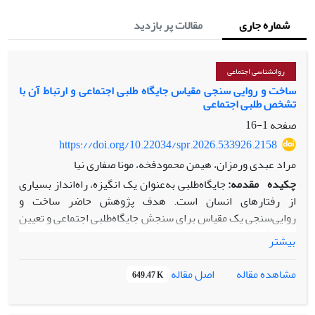
شماره جاری
مقالات پر بازدید
روانشناسی اجتماعی
ساخت و روایی سنجی مقیاس جایگاه طلبی اجتماعی و ارتباط آن با
تشخص طلبی اجتماعی
صفحه
1-16
https://doi.org/10.22034/spr.2026.533926.2158
مراد عبدی ورمزان، هیمن محمودفخه، مونا صفاری نیا
چکیده
مقدمه:
جایگاه‌طلبی به‌عنوان یک انگیزه، راه‌انداز بسیاری
از رفتارهای انسان است. هدف پژوهش حاضر ساخت و
روایی‌سنجی یک مقیاس برای سنجش جایگاه‌طلبی اجتماعی و تعیین
ارتباط آن با تشخص‌طلبی اجتماعی بود.
روش:
این پژوهش به شیوه
بیشتر
آمیخته و در سه مرحله انجام شد. در مرحله اول جامعه مورد
مطالعه شامل تمام مقالات چاپ شده در حوزه جایگاه­طلبی اجتماعی
اصل مقاله
مشاهده مقاله
649.47 K
بود که در خلال سال­های ۲۰۱۵ تا ۲۰۲۵ چاپ شده بودند. نمونه مورد
مطالعه شامل 95 مقاله بود که به شیوه­ نظام­مند مرور شدند و ۱۳۰