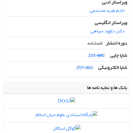
ویراستار ادبی
خانم طیبه محتشمی
ویراستار انگلیسی
دکتر داوود سپاهی
دوره انتشار
فصلنامه
شاپا چاپی
2251-8002
شاپا الکترونیکی
2717-3615
بانک ها و نمایه نامه ها