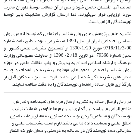
اصالت آنها اطمینان حاصل شود و پس از آن مقالات توسط داوران مجرب
مورد ارزیابی قرار می‌گیرند. لذا ارسال گزارش مشابهت یابی توسط
نویسندگان الزامی است.
نشریه علمی پژوهش های روان شناسی اجتماعی که توسط انجمن روان
شناسی اجتماعی ایران از سال 1390 منتشر می شود ، طبق نامه شماره
9716/11/3/90 مورخ 1390/1/29 از کمسیون نشریات علمی کشور و
مجوز شماره 79368 در تاریخ 18/ 2/ 1396 از معاونت مطبوعاتی وزارت
فرهنگ و ارشاد اسلامی اقدام به پذیرش و چاپ مقالات علمی در حوزه
روان شناسی اجتماعی (محورهای موضوعی نشریه در اهداف و چشم
انداز های نشریه ذکر شده ) می نماید .لازم است نویسندگان قبل از
بارگذاری فایل مقاله راهنمای نویسندگان را به دقت مطالعه نمایند.
در زمان ارسال مقاله به نشریه ارسال فرم های تعهدنامه و تعارض
منافع الزامی می باشد. بارگذاری این فرم ها علاوه بر ضمانت ترتیب
نویسندگان و مشخص کردن نویسنده مسئول به معنای رعایت اصول
اخلاق علمی و ضمانت داده ها می باشد.لازم است مشخصات علمی و
سازمانی همه نویسندگان در سامانه به درستی و همان طور که انتظار