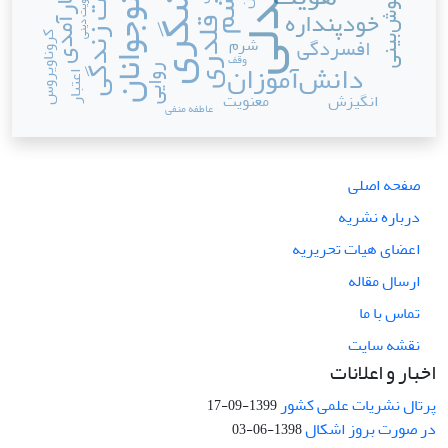
پرخاشگری
همدلی
کیفیت زندگی
خودکارآمدی
خشم
خوش‌بینی
هویت دینی
نوجوانان
خودپنداره
قلدری
کروناویروس
شرم
افسردگی
وقف
دانش‌آموزان
روایی
اعتبار
انگیزش
معنویت
عاطفه منفی
صفحه اصلی
درباره نشریه
اعضای هیات تحریریه
ارسال مقاله
تماس با ما
نقشه سایت
اخبار و اعلانات
پرتال نشریات علمی کشور
1399-09-17
در صورت بروز اشکال
1398-06-03