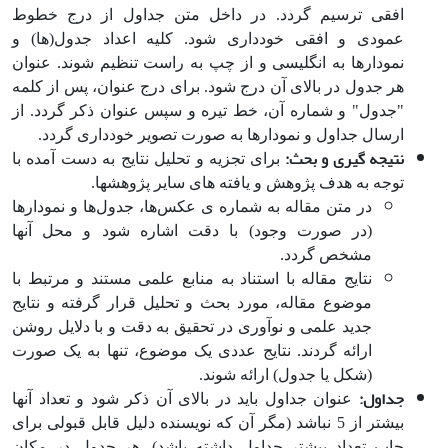
افقی ترسیم گردد. در داخل متن جداول از درج خطوط
عمودی و افقی خودداری شود. کلیه اعداد جدول(ها) و
نمودارها به انگلیسی و از چپ به راست تنظیم شوند. عنوان
هر جدول‎ در بالای آن درج شود. برای درج عنوان، پس از کلمه
"جدول" و شماره آن، خط تیره و سپس عنوان ذکر گردد. از
ارسال جداول و نمودارها به صورت تصویر خودداری گردد.
نتیجه­ گیری و بحث:
برای تجزیه و تحلیل نتایج به دست آمده با
توجه به هدف پژوهش و یافته­ های سایر پژوهش­ها.
در متن مقاله به شماره­ ی عکس‌ها، جدول‌ها و نمودارها
(در صورت وجود) با دقت اشاره شود و محل آنها
مشخص گردد.
نتایج مقاله با استناد به منابع علمی مستند و مرتبط با
موضوع مقاله، مورد بحث و تحلیل قرار گرفته و نتایج
جدید علمی و نوآوری در تحقیق به دقت و با دلایل روشن
ارائه گردند. نتایج عددی یک موضوع، تنها به یک صورت
(شکل یا جدول) ارائه شوند.
جداول:
عنوان جداول باید در بالای آن ذکر شود و تعداد آن­ها
بیشتر از 5 نباشد (مگر آن که نویسنده دلیل قابل قبولی برای
چاپ تعداد بیشتر جداول داشته باشد). هر جدول در مکان