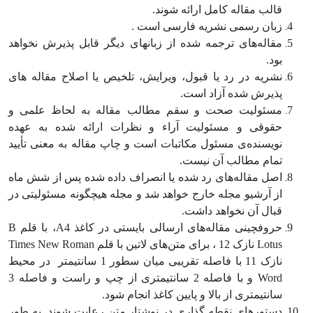
قالب مقاله کامل ارائه شوند.
زبان رسمی نشریه فارسی است .
مقاله‌های ترجمه شده از زبان­های دیگر قابل پذیرش نخواهد
بود.
نشریه در رد یا قبول، ویرایش، تلخیص یا اصلاح مقاله­ های
پذیرش شده آزاد است.
مسئولیت صحت و سقم مطالب مقاله به لحاظ علمی و
حقوقی و مسئولیت آراء و نظرات ارائه شده به عهده
نویسنده‌ی مسئول مکاتبات است و چاپ مقاله به معنی تأیید
تمام مطالب آن نیست.
اصل مقاله‌های رد شده یا انصراف داده شده پس از شش ماه
از آرشیو مجله خارج خواهد شد و مجله هیچگونه مسئولیتی در
قبال آن نخواهد داشت.
حروفچینی مقاله‌های ارسالی بایستی در کاغذ A4، با قلم B
Lotus نازک 12 ، برای متن‌های لاتین با قلم Times New Roman
نازک 11 با فاصله تقریبی میان سطور 1 سانتیمتر در محیط
Word و با فاصله 2 سانتیمتری از چپ و راست و فاصله 3
سانتیمتری از بالا و پایین کاغذ انجام شود.
دستورهای نقطه گذاری در نوشتار متن رعایت شوند. به طور