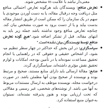
معنی‌دار نباشد با علامت ns مشخص شوند.
تعارض منافع:
ویسندگان باید هرگونه تعارض احتمالی منافع
مثل دریافت وجه درقبال مقاله، یا به دست آوردن موجودی یا
سهم در یک سازمان را که ممکن است از طریق انتشار مقاله
بدست بیاید و یا از دست برود به صورت مشخص بیان کند.
چنانچه تعارض منافع وجود نداشته باشد جمله زیر باید به
"
هیچ گونه تعارض
انتهای مقاله، قبل از تشکر اضافه شود.
منافع توسط نویسندگان بیان نشده است
."
سپاسگزاری:
در این بخش که حداکثر در چهار سطر تنظیم می­
شود، از اشخاص حقیقی و حقوقی که در راهنمایی یا انجام
تحقیق مساعدت نموده‌اند یا در تأمین بودجه، امکانات و لوازم
تحقیق نقش مؤثری داشته‌اند، سپاسگزاری گردد.
منابع:
مقالۀ ارسالی باید دارای منابع مستند، صحیح و مرتبط
بوده و نویسنده از صحیح بودن آن­ها مطمئن باشد. در صورت
درخواست مجله، نویسنده موظف به ارسال مستندات مربوط
به آن­ها می باشد. از نوشته‌های شخصی، غیر رسمی و مقالاتی
که تحت ارزیابی بوده و هنوز پذیرفته نشده‌اند، نمی­توان
به‌عنوان منبع استفاده کرد.