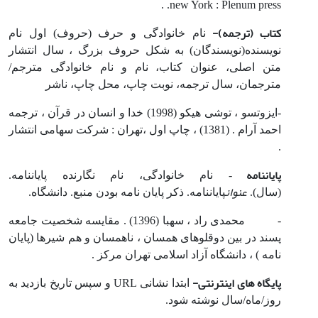
.new York : Plenum press .
کتاب (ترجمه)-
نام خانوادگی و حرف (حروف) اول نام
نویسنده(نویسندگان) به شکل حروف بزرگ ، سال انتشار
متن اصلی، عنوان کتاب، نام و نام خانوادگی مترجم/
مترجمان، سال ترجمه، نوبت چاپ، محل چاپ، ناشر
-ایزوتسو ، توشی هیکو (1998) خدا و انسان در قرآن ، ترجمه
احمد آرام . (1381) ، چاپ اول ،تهران : شرکت سهامی انتشار
.
پایان­نامه
- نام خانوادگی، نام نگارنده پایان­نامه.
عنوان
(سال).
پایان­نامه. ذکر پایان نامه بودن منبع. دانشگاه.
- محمدی راد ، سهبا (1396) . مقایسه شخصیت جامعه
پسند در بین دوقلوهای همسان ، ناهمسان و هم شیرها (پایان
نامه ) ، دانشگاه آزاد اسلامی تهران مرکز .
پایگاه های اینترنتی-
ابتدا نشانی URL و سپس تاریخ بازدید به
روز/ماه/سال نوشته شود.