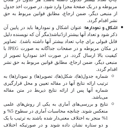
مربوطه و در یک صفحۀ مجزا وارد شود. در صورت اخذ جدول
از منبعی دیگر، ضمن ارجاع، مطابق قوانین مربوط به حق
نشر اقدام گردد.
اشکال و نمودارها:
عنوان اشکال و نمودارها باید در پایین آن
ذکر شود و تعداد آن­ها بیشتر از5نباشد(مگر آن که نویسنده دلیل
قابل قبولی برای چاپ تعداد بیشتر آنها داشته باشد). تصاویر
در مکان مربوطه و در صفحات جداگانه به صورت JPEG با
کیفیت بالا ارسال گردد. در صورت اخذ نموداریا تصویر از
منبعی دیگر، ضمن ارجاع، مطابق قوانین مربوط به حق نشر
اقدام گردد.
شماره جدول(ها)، شکل(ها)، تصویر(ها) و نمودار(ها) به
ترتیب ارائه نتایج آنها در مقاله تعیین و محل قرار‌گیری
شماره آنها پس از ارائه نتایج ذیربط در متن مقاله
می‌باشد.
نتایج و بررسی‌های آماری به یکی از روش‌های علمی
منعکس شوند. چنانچه محاسبات آماری در سطوح 5% و
1% منجر به اختلاف معنی‌دار شده باشند به ترتیب با یک
و دو ستاره نشان داده شوند و در صورتیکه اختلاف