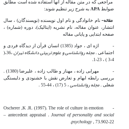
مراجعی که در متن مقاله از آنها استفاده شده است مطابق
APA
ضوابط
به شرح زیر تنظیم شوند:
مقاله-
نام خانوادگی و نام اول نویسنده (نویسندگان) ، سال
انتشار، عنوان مقاله، نام نشریه (ایتالیک)، دوره (شماره) ،
صفحه ابتدایی و پایانی مقاله
- اژه ای ، جواد (1385) انسان قرآن از دیدگاه فردی و
مجله روانشناسی و علوم تربیتی دانشگاه تهران
اجتماعی .
،36،(
4-3 ) ، 23-1.
- مهرابی زاده ، مهناز و طالب زاده ، علیرضا (1380) .
بررسی رابطه ابهام و تعارض نقش با خشنودی و دلبستگی
مجله روانشناسی
شغلی .
، 5 (17) ، 44-55 .
- Oscherer ,K .R. (1997). The role of culture in emotion
. Journal of personality and social
– antecedent appraisal
psychology
, 73.902-22.