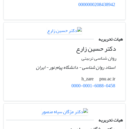
0000000208438942
هیات تحریریه
دکتر حسین زارع
روان شناسی تربیتی
استاد روان شناسی - دانشگاه پیام نور - ایران
pnu.ac.ir
h_zare
0000-0001-6088-0458
هیات تحریریه