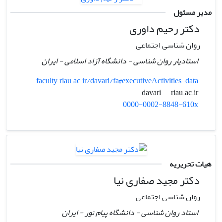
مدیر مسئول
دکتر رحیم داوری
روان شناسی اجتماعی
استادیار روان شناسی - دانشگاه آزاد اسلامی - ایران
faculty.riau.ac.ir/davari/fa#executiveActivities-data
riau.ac.ir
davari
0000-0002-8848-610x
هیات تحریریه
دکتر مجید صفاری نیا
روان شناسی اجتماعی
استاد روان شناسی - دانشگاه پیام نور - ایران