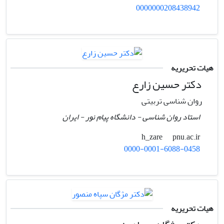
0000000208438942
هیات تحریریه
دکتر حسین زارع
روان شناسی تربیتی
استاد روان شناسی - دانشگاه پیام نور - ایران
pnu.ac.ir
h_zare
0000-0001-6088-0458
هیات تحریریه