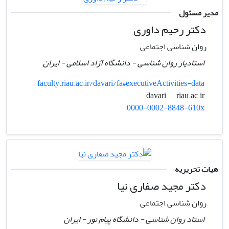
مدیر مسئول
دکتر رحیم داوری
روان شناسی اجتماعی
استادیار روان شناسی - دانشگاه آزاد اسلامی - ایران
faculty.riau.ac.ir/davari/fa#executiveActivities-data
riau.ac.ir
davari
0000-0002-8848-610x
هیات تحریریه
دکتر مجید صفاری نیا
روان شناسی اجتماعی
استاد روان شناسی - دانشگاه پیام نور - ایران