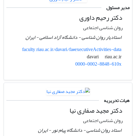
مدیر مسئول
دکتر رحیم داوری
روان شناسی اجتماعی
استادیار روان شناسی - دانشگاه آزاد اسلامی - ایران
faculty.riau.ac.ir/davari/fa#executiveActivities-data
riau.ac.ir
davari
0000-0002-8848-610x
هیات تحریریه
دکتر مجید صفاری نیا
روان شناسی اجتماعی
استاد روان شناسی - دانشگاه پیام نور - ایران