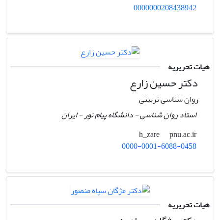
0000000208438942
هیات تحریریه
دکتر حسین زارع
روان شناسی تربیتی
استاد روان شناسی - دانشگاه پیام نور - ایران
pnu.ac.ir
h_zare
0000-0001-6088-0458
هیات تحریریه