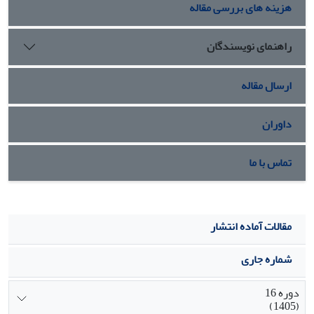
هزینه های بررسی مقاله
نتیجه‌گیری: به‌‌طور کلی، یافته‌های پژوهش حاضر نحوه‌ی
شکل‌گیری انواع عشق و نقش محوری آن‌ها در تعیین کیفیت رابطه
و رضایت زناشویی را در بافت یک نمونه‌ی ایرانی نشان می‌دهد.
راهنمای نویسندگان
این نتایج در بافت نظری و تجربی تبیین شد و تلویحات نظری و
کاربردی آن ارائه شد.
ارسال مقاله
داوران
تماس با ما
مقالات آماده انتشار
شماره جاری
دوره 16
(1405)