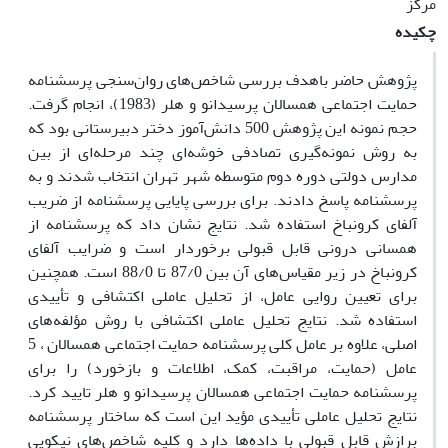
مرکز
چکیده
پژوهش حاضر باهدف بررسی شاخص‌های روان‌سنجی پرسشنامه
حمایت اجتماعی همسالان پرسیدانو و هلر (1983)، انجام گرفت.
حجم نمونه این پژوهش 500 دانش‌آموز دختر دبیرستانی بود که
به روش نمونه‌گیری تصادفی خوشه‌ای چند مرحله‌ای از بین
مدارس دولتی دوره دوم متوسطه شهر تهران انتخاب شدند و به
پرسشنامه پاسخ دادند. برای بررسی پایایی پرسشنامه از ضریب
آلفای کرونباخ استفاده شد. نتایج نشان داد که پرسشنامه از
همسانی درونی قابل قبولی برخوردار است و ضرایب آلفای
کرونباخ در زیر مقیاس‌های آن بین 87/0 تا 88/0 است. همچنین
برای تعیین روایی عامل، از تحلیل عاملی اکتشافی و تأییدی
استفاده شد. نتایج تحلیل عاملی اکتشافی با روش مؤلفه‌های
اصلی، علاوه بر عامل کلی پرسشنامه حمایت اجتماعی همسالان ، 5
عامل (حمایت، مراقبت، کمک، اطلاعات و بازخورد) را برای
پرسشنامه حمایت اجتماعی همسالان پرسیدانو و هلر تایید کرد.
نتایج تحلیل عاملی تأییدی مؤید این است که ساختار پرسشنامه
برازش قابل قبولی با داده‌ها دارد و کلیه شاخص‌های نیکویی