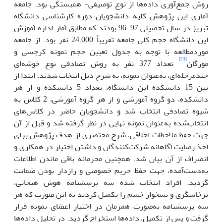
روش جمع‌آوری داده‌ها از نوع توصیفی- همبستگی بود. جامعه
آماری این پژوهش کلیه دانشجویان دوره کارشناسی دانشگاه
تبریز در سال تحصیلی 97-96 بودند که مطابق آمار اداره آموزش
این دانشگاه حجم کلی جامعه تقریباً 24.000 نفر بود. از جامعه
موردمطالعه با توجه به جدول تعیین حجم نمونه کرجسی و
[33]
مورگان
تعداد 377 نفر به روش تصادفی نوع خوشه‌ای
چندمرحله‌ای، به‌عنوان نمونه، به شرح ذیل انتخاب شدند. ابتدا از
بین 15 دانشکده این دانشگاه، تعداد 5 دانشکده و از هر
دانشکده، دو گروه آموزشی و از هر گروه آموزشی، 2 کلاس به
شیوه تصادفی انتخاب شد و دانشجویان حاضر در کلاس‌های
انتخاب‌شده به‌عنوان نمونه نهایی در نظر گرفته شد و قبل از آن
جهت حفظ ملاحظات اخلاقی، شرح مختصری از هدف پژوهش برای
اخذ رضایت آگاهانه شرکت‌کنندگان و داشتن اختیار در همکاری و
انصراف از آن بیان شد. همچنین محرمانه باقی ماندن اطلاعات
به‌دست‌آمده، جهت حفظ حریم خصوصی و رازدار بودن ضمانت
گردید. افراد انتخاب شده سه پرسشنامه هوش هیجانی،
پرخاشگری و نشخوار خشم را تکمیل کردند به این صورت که هر
سه پرسشنامه به‌صورت همزمان در اختیار اعضای نمونه قرار
گرفت و پس از تکمیل، داده‌ها استخراج گردید. در تحلیل داده‌ها