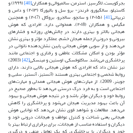
بجرکویست، لاگرسپز، استرمن، سالمیوالی و همکاران
[40]
(۱۹۹۹) و
کاستیلو، سالگیورو، فرندز- برو سل و بالیورکا (۲۰۱۳) و داس و
تریپاتی
[41]
(۲۰۱۵) و سانچو، سالجرو، بروکال (۲۰۱7) و همچنین
مگیاس و همکاران (۲۰۱8)، همخوانی دارد. افرادی که هوش
هیجانی بالاتر و بهتری دارند در چالش‌های روزانه و فشارهای
بیرونی و درونی ازجمله هیجان خشم، عملکرد مؤثر و بهتری نشان
می‌دهند و از سویی هوش هیجانی پایین نشان‌دهنده ناتوانی در
مؤثر بودن و امکان مشکلات عاطفی و رفتاری و اجتماعی مانند
پرخاشگری می‌باشد. ساکلوفسکی، اوستین و مینسکی
[42]
(2003)
نیز نشان داد که افرادی که هوش هیجانی بالایی دارند، دارای
روابط شخصی و اجتماعی بهتری هستند (آنستیز، آنستیز، سلبی و
جوینر، 2009). از مهارت‌های هوش هیجانی همدلی و مهارت‌های
اجتماعی است و به فرد درک درستی می‌دهد تا به‌طور صحیح در
روابط خود و دیگران مؤثر باشد و در نتیجه هوش هیجانی و بهبود
آن باعث بهبود مدیریت هیجان می‌شود و پرخاشگری را کاهش
می‌دهد. مطالعات و شواهد قوی نشان می‌دهد که توانایی هوش
هیجانی یعنی شناخت و کنترل عواطف و هیجانات درونی خود و
دیگران و استفاده مناسب از هیجانات، برای برقراری ارتباط بهتر با
خود و دیگران با پرخاشگری که یک تعامل منفی و درگیری