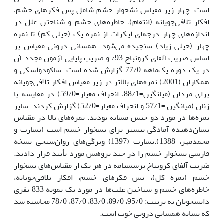
است. چهار زیر مقیاس نشخوار خشم شامل پس فکرهای خشم،
افکار تلافی‌جویانه (انتقام)، خاطره‌های خشم و شناختن علل در
اندازه‌های چهار درجه‌ای لیکرات از نمره یک (خیلی کم) تا نمره
چهار (خیلی زیاد) سنجیده می‌شود. همسانی درونی مقیاس بر
اساس ضریب آلفای کرونباخ 93% و ضریب پایایی آزمون مجدد آن
در یک دوره یک‌ماهه 77/0 گزارش شده است. ساکودولسکی و
همکاران (2001) نمره‌های بالاتر در زیر مقیاس افکار تلافی‌جویانه
برای مردان (میانگین=88/1، انحراف معیار=59/0) در مقایسه با
زنان (میانگین =57/1 و انحراف معیار=52/0) گزارش کردند. سایر
نمره‌ها در مورد دو جنس مشابه بودند. نمره‌های بالا در مقیاس
نشان‌دهنده آمادگی بیشتر برای نشخوار خشم است (بشارت و
محمدمهر، 1388).بشارت (1397) ویژگی‌های روان‌سنجی نسخه
فارسی نشخوار خشم را در چند پژوهش مورد تأیید قرار دادند.
ضریب آلفای کرونباخ پرسشنامه در هر یک از مقیاس‌های نشخوار
خشم (نمره کل)، پس فکرهای خشم، افکار تلافی‌جویانه،
خاطره‌های خشم و شناختن علت‌ها در مورد یک نمونه 833 نفری
دانشجویان به ترتیب: 95/0، 89/0، 83/0، 87/0، 78/0 محاسبه شد
که نشانه همسانی درونی خوب است.