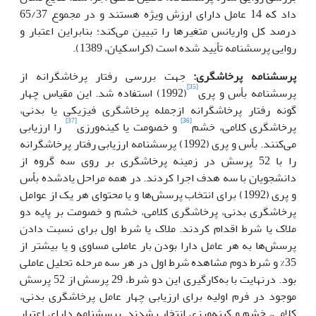
داد که 14 عامل دارای ارزش ویژه هستند و در مجموع 65/37
درصد کل واریانس متغیرها را تبیین می‌کند؛ بنابراین اعتبار و
روایی پرسشنامه تأیید شده است (کراسکیان، 1389).
پرسشنامه پرخاشگری:
جهت بررسی رفتار پرخاشگرانه از
[35]
پرسشنامه بأس و پری
(1992) استفاده شد. این مقیاس چهار
گونه رفتار پرخاشگرانه ازجمله پرخاشگری فیزیکی یا بدنی،
[37]
[36]
پرخاشگری کلامی، خشم
و خصومت یا کینه‌ورزی
را ارزیابی
می‌کنند. بأس و پری (1992) پرسشنامه ارزیابی رفتار پرخاشگرانه
را با 52 پرسش در زمینه پرخاشگری بر روی سه گروه از
دانشجویان با سه هدف اجرا کردند. در همه مراحل یادشده بأس
و پری (1992) برای انتخاب پرسش‌ها و یا محتوای هر یک از عوامل
پرخاشگری بدنی، پرخاشگری کلامی، خشم و خصومت بر پایه دو
ملاک یا شرط اقدام کردند. ملاک یا شرط اول برای نسبت دادن
پرسش‌ها به هر عامل دارا بودن بار عاملی مساوی و یا بیشتر از
35% و شرط دوم مشاهده شرط اول در هر سه مرحله تحلیل عاملی
بود. درنهایت با به‌کارگیری این دو شرط، 29 پرسش از 52 پرسش
موجود در فرم اولیه برای ارزیابی چهار عامل پرخاشگری بدنی،
کلامی، خشم و کینه‌ورزی انتخاب شدند. پرسشنامه دارای اعتبار