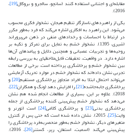
مقابله‌ای و اجتنابی استفاده کنند (سانچو، سالجرو و بروکال
[19]
،
2016).
یکی از راهبردهای ناسازگار تنظیم هیجان، نشخوار فکری محسوب
می‌شود. این راهبرد به افکاری اشاره می‌کند که فرد به‌طور مکرر
در ارتباط با احساسات و رخدادهای منفی در ذهن می‌پروراند
(شیری، 1395). نشخوار خشم به تمایل برای تمرکز و تکیه بر
روحیه‌ها و تجربیات عصبانی و همچنین دلایل و پیامدهای آن‌ها
اشاره دارد. در واقعیت، تحقیقات قابل‌ملاحظه­ای به بررسی رابطه
بین نشخوار خشم و پرخاشگری پرداخته است. برخی از مطالعات
تجربی نشان داده‌اند که نشخوار خشم در موارد تحریک آزمایشی
می‌تواند احتمال ابتلا به افراد متجاوز پرخاشگری مستقیم
[20]
و
پرخاشگری جابه‌جاشده
[21]
را افزایش دهد (ونگ و همکاران
[22]
،
2018). علاوه بر این، بسیاری از مطالعات انجام شده هم نشان
می‌دهد که نشخوار خشم پیش‌بینی کننده پرخاشگری از جمله
پرخاشگری بدنی
[23]
و پرخاشگری کلامی
[24]
است (تورنر و
وایت
[25]
، 2015). نشان داده شده است که حتی پس از کنترل
متغیرهای دیگر، نشخوار خشم به‌طور منحصربه‌فرد پرخاشگری را
پیش‌بینی می‌کند (اسمیت، استفان، رپر، کستنر
[26]
، 2016).