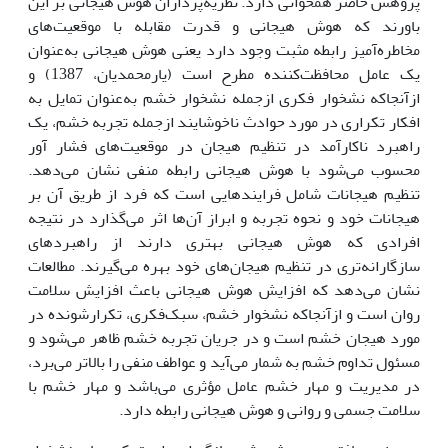
پژوهش حاضر همخوانی دارد. نظریه‌پردازان هوش هیجانی بر این
باورند که هوش هیجانی و قدرت مقابله با موقعیت‌های
مخاطره‌آمیز رابطه مثبت وجود دارد یعنی هوش هیجانی به‌عنوان
یک عامل محافظت‌کننده مطرح است (یارمحمدیان، 1387) و
ازآنجاکه نشخوار فکری ازجمله نشخوار خشم به‌عنوان تمایل به
افکار تکراری در مورد حوادث ناخوشایند ازجمله تجربه خشم، یک
راهبرد ناکارآمد در تنظیم هیجان در موقعیت‌های فشار آور
محسوب می‌شود با هوش هیجانی رابطه منفی نشان می‌دهد.
تنظیم هیجانات شامل فرایندهایی است که فرد از طریق آن بر
هیجانات خود و نحوه تجربه و ابراز آن‌ها اثر می‌گذارد در نتیجه
افرادی که هوش هیجانی بهتری دارند از راهبردهای
سازگارانه‌تری در تنظیم هیجان‌های خود بهره می‌گیرند. مطالعات
نشان می‌دهد که افزایش هوش هیجانی باعث افزایش سلامت
روان است و ازآنجاکه نشخوار خشم، سبک‌فکری، تکرارشونده در
مورد هیجان خشم است و در جریان تجربه خشم ظاهر می‌شود و
مسئول تداوم خشم به شمار می‌آید و عواطف منفی را بالاتر می‌برد،
در مدیریت و مهار خشم عامل مؤثری می‌باشد و مهار خشم با
سلامت جسمی و روانی و هوش هیجانی رابطه دارد.