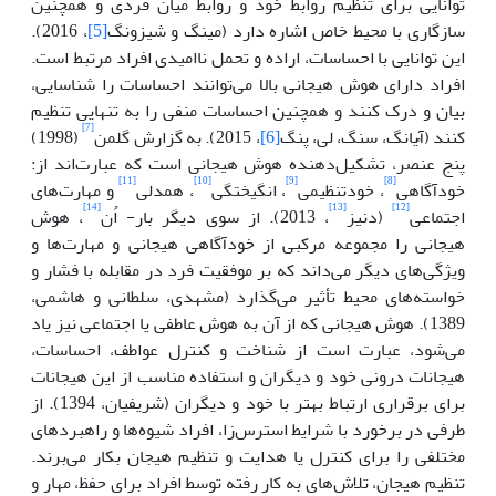
توانایی برای تنظیم روابط خود و روابط میان فردی و همچنین
سازگاری با محیط خاص اشاره دارد (مینگ و شیزونگ
[5]
، 2016).
این توانایی با احساسات، اراده و تحمل ناامیدی افراد مرتبط است.
افراد دارای هوش هیجانی بالا می‌توانند احساسات را شناسایی،
بیان و درک کنند و همچنین احساسات منفی را به تنهایی تنظیم
[7]
کنند (آُیانگ، سنگ، لی، پنگ
[6]
، 2015). به گزارش گلمن
(1998)
پنج عنصر، تشکیل‌دهنده هوش هیجانی است که عبارت‌اند از:
[11]
[10]
[9]
[8]
خودآگاهی
، خودتنظیمی
، انگیختگی
، همدلی
و مهارت‌های
[14]
[13]
[12]
اجتماعی
(دنیز
، 2013). از سوی دیگر بار- اُن
، هوش
هیجانی را مجموعه مرکبی از خودآگاهی هیجانی و مهارت‌ها و
ویژگی‌های دیگر می‌داند که بر موفقیت فرد در مقابله با فشار و
خواسته‌های محیط تأثیر می‌گذارد (مشهدی، سلطانی و هاشمی،
1389). هوش هیجانی که از آن به هوش عاطفی یا اجتماعی نیز یاد
می‌شود، عبارت است از شناخت و کنترل عواطف، احساسات،
هیجانات درونی خود و دیگران و استفاده مناسب از این هیجانات
برای برقراری ارتباط بهتر با خود و دیگران (شریفیان، 1394). از
طرفی در برخورد با شرایط استرس‌زا، افراد شیوه‌ها و راهبردهای
مختلفی را برای کنترل یا هدایت و تنظیم هیجان بکار می‌برند.
تنظیم هیجان، تلاش‌های به کار رفته توسط افراد برای حفظ، مهار و