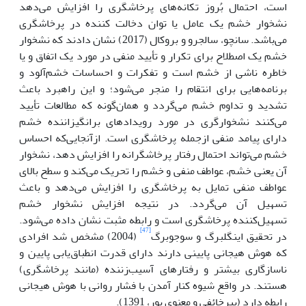
است، احتمال بُروز تکانه‌های پرخاشگری را افزایش می‌دهد
نشخوار خشم یک عامل یا توان دخالت کننده در پرخاشگری
می‌باشد. سانچو، سالجرو و بروکال (2017) نشان دادند که نشخوار
خشم یک اصطلاح برای تکرار و تأیید منفی در مورد یک اتفاق و یا
خاطره ناشی از خشم است و تفکرات و احساسات خشم‌آلود و
برنامه‌هایی برای انتقام را منجر می‌شود؛ و این راهبرد باعث
تشدید و تداوم خشم می‌گردد و همان‌گونه که مطالعات تأیید
می‌کنند نشخوارگری در مورد رویدادهای برانگیزاننده خشم
دارای پیامد منفی ازجمله پرخاشگری است. ازآنجایی‌که احساس
خشم می‌تواند احتمال رفتار پرخاشگرانه را افزایش دهد، نشخوار
آن یعنی خشم، عواطف منفی و خشم را تحریک می‌کند و سطح بالای
عواطف منفی تمایل به پرخاشگری را افزایش می‌دهد و باعث
تسهیل آن می‌گردد. در نتیجه افزایش نشخوار خشم
تسهیل‌کننده پرخاشگری است و رابطه مثبت نشان داده می‌شود.
[47]
در تحقیق اینگلبرگ و سوجوبرگ
(2004) مشخص شد افرادی
که هوش هیجانی پایینی دارند دارای قدرت انطباق‌یابی پایین و
ناسازگاری بیشتر و رفتارهای آسیب‌زننده (مانند پرخاشگری)
هستند. در واقع شیوه کنار آمدن با فشار روانی با هوش هیجانی
رابطه دارد (پیرخائفی و معنوی پور، 1391).