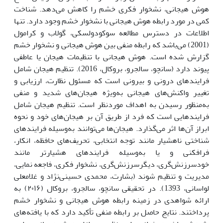
هوش هیجانی، نشخوار فکری خشم را کاهش می‌دهد. شناخت
کمی در مورد رابطه هوش هیجانی با نشخوار خشم وجود دارد. تنها
اطلاعات در دسترس مطالعه سوکودولسکی، گولاب و کرامول
(2001) می‌باشد که رابطه منفی بین هوش هیجانی و نشخوار خشم
گزارش شده است. هوش هیجانی با تنظیمات هیجان یا عاطفی
پیوند دارد (سانچو، سالجرو، بروکال، 2016). تنظیم هیجان شامل
فرایندهای درونی و بیرونی است که مسئول نظارت، ارزیابی و
تغییر واکنش‌های هیجانی به‌ویژه هیجان‌های شدید و منفی
به‌منظور رسیدن به اهداف موردنظر است. تنظیم هیجان شامل
فرایندهایی است که فرد از طریق آن بر هیجان‌های خود و نحوه
ابراز آن‌ها اثر می‌گذارد. هیجان‌ها می‌توانند به‌وسیله فرایندهای
شناختی ناهشیار مانند توجه انتخابی، تحریف‌های حافظه، انکار،
فرافکنی و یا به‌وسیله فرایندهای هشیارتر مانند
خودسرزنش‌گری، دیگرسرزنش‌گری، نشخوار فکری، فاجعه نمایی،
مدیریت و تنظیم شوند (بشارت، محمدی حسینی‌نژاد و غلامعلی
لواسانی، 1393). در تحقیقی سانچو، سالجرو، بروکال (۲۰۱۶) به
ارائه شواهدی در زمینه رابطه هوش هیجانی و نشخوار خشم
پرداختند. نتایج حاصل بر رابطه منفی تأکید دارد که با یافته‌های