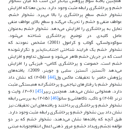
همچنین یافته سوم پژوهش بیانگر این است که میان نشخوار
خشم و پرخاشگری رابطه مثبت وجود دارد. بدین معنا که افزایش
نشخوار خشم، سطح پرخاشگری را بالا می‌برد. نشخوار خشم،
عواطف منفی و خشم را تحریک می‌کند و سطح بالای عواطف منفی
تمایل به پرخاشگری را افزایش می‌دهد. نشخوار خشم به‌عنوان
عامل کلیدی در توضیح پرخاشگری شناخته می‌شود.
سوکودولسکی، گولاب و کرامول (2001) مشخص نمودند که
نشخوار خشم یک فرایند شناختی اجتناب‌ناپذیر و تکرارشونده
است که در جریان خشم ظاهر می‌شود و مسئول تداوم و افزایش
خشم است، خصومت و پرخاشگری کلامی- فیزیکی را افزایش
می‌دهد (آنستیز، آنستیز، سلبی و جوینر، 2009). یافته‌های
پژوهش حاضر با تحقیقات ماکس ول
[44]
(۲۰04) که نشان داد
نشخوار خشم با رفتارهای تهاجمی و پرخاشگرانه همبستگی مثبت
دارد، همخوانی نشان می‌دهد. همچنین ریپر
[45]
(۲۰۰۶)، وایت و
ترنر (۲۰۱4) و تاکب، تاکاهاشی و ساتو
[46]
(۲۰۱۵) به بررسی رابطه
نشخوار خشم و پرخاشگری پرداختند و یافته‌های این تحقیقات نیز
نشان داد بین نشخوار خشم و پرخاشگری رابطه مثبت وجود دارد.
طبق آنچه که یافته‌ها نشان می‌دهند، نشخوار خشم که بر دو
مؤلفه تجسّم رویداد خشم و مرور ذهنی اعمال انتقام‌جویانه مبتنی