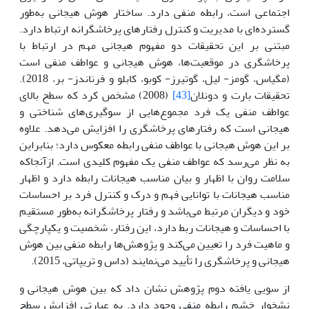
اجتماعی است، رابطه منفی دارد. ساختار هوش هیجانی به‌طور
گسترده‌ای با مدیریت و کنترل رفتارهای پرخاشگرانه ارتباط دارد.
مبتنی بر این تحقیقات دو مفهوم هیجانی مهم در ارتباط با
پرخاشگری در موقعیت‌ها، هوش هیجانی و عواطف منفی است
(مگیاس، گومز- لیل، گوتیرز- کوبو، کابلو و فرناندز- بر، 2018).
تحقیقات بارت و دونلان
[43]
(2008) مشخص کرد که سطح بالای
عواطف منفی یک فرد مجموع‌هایی از سوگیری‌های شناختی و
هیجانی است که رفتارهای پرخاشگری را افزایش می‌دهد. علاوه
بر این هوش هیجانی با عواطف منفی رابطه معکوس دارد؛ بنابراین
به نظر می‌رسد که عواطف منفی یک مفهوم کلیدی است. ازآنجاکه
سلامت روان با اظهار و بیان مناسب هیجانات رابطه دارد و اظهار
مناسب هیجانات با توانایی فهم و درک و کنترل فرد بر احساسات
خود و دیگران مرتبط می‌باشد و رفتار پرخاشگرانه به‌طور مستقیم
با احساسات و هیجانات ربط دارد، این رفتار، شخصیت و یکپارچگی
و ماهیت فرد را تعیین می‌کند و پژوهش‌ها رابطه منفی بین هوش
هیجانی و پرخاشگری را تأیید می‌نمایند (داس و تریپاتی، 2015).
از سویی یافته دوم پژوهش نشان داد که بین هوش هیجانی و
نشخوار خشم رابطه منفی وجود دارد. به عبارتی افزایش سطح