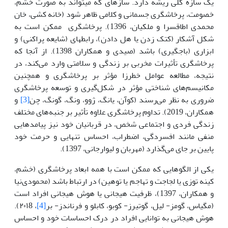
یک سازه کلی ریشه دارد. سازه­ای که می­تواند به صورت خشم،
خصومت، پرخاشگری جسمانی و کلامی ظاهر شود (خانه کشی، خان
محمدی اطاقسرا و ملکیان، 1396). پرخاشگری ممکن است به
شکل آشکار (کتک زدن یا هل دادن)، رابطه­ای (شایعه پراکنی) و
ابزاری (باجگیری) باشد (صیدی و همکاران 1398). از آنجا که
پرخاشگری تأثیرات مخربی بر زندگی و سلامتی وارد می‌کند، در
نتیجه، مطالعه عوامل خطرزا مؤثر بر پرخاشگری و همچنین
مکانیسم‌های شناختی مؤثر در شکل‌گیری و توسعه پرخاشگری
ضروری به نظر می‌رسند (کوآن، یانگ، ژوو، ونگ، گونگ، چن
[3]
و
همکاران، 2019). تداوم پرخاشگری علاوه تأثیر بر جنبه‌های مختلف
زندگی فردی و اجتماعی شخص، در قربانیان خود نیز پیامدهایی
منفی مانند افسردگی، اضطراب، احساس تنهایی و حرمت خود
پایین بر جای می‌گذارد (مهربان و لیوارجانی، 1397).
یکی از الگوهایی که ممکن است با همه ابعاد پرخاشگری (خشم،
کینه توزی یا لجاجت و تهاجم یا توهین) در ارتباط باشد (محمودی‌نیا
و همکاران، 1397)، ظرفیت هیجانی یا هوش هیجانی افراد است
(مگیاس، گومز- لیل، گوتیرز- کوبو، کابلو و فرناندز- بر
[4]
، ۲۰۱8).
هوش هیجانی به توانایی افراد در درک احساسات خود و احساس