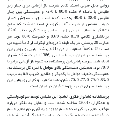
روایی قابل قبولی است. نتایج ضریب باز آزمایی برای چهار زیر
مقیاس با فاصله 9 هفته 80/0 تا 72/0 و همبستگی بین چهار
مقیاس 38/0 تا 49/0 به‌دست‌آمده است. جهت سنجش اعتبار
درونی مقیاس از ضریب آلفای کرونباخ استفاده شد؛ که نتایج
نشانگر همسانی درونی زیر مقیاس پرخاشگری بدنی 82/0،
پرخاشگری کلامی 81/0 خشم 83/0 و خصومت 80/0 بود. هر
عبارت 29 پرسش، در یک طیف 5 درجه‌ای لیکرات از کاملاً شبیه من
است (5) تا کاملاً متفاوت از من (1) می‌باشد. پایایی و روایی این
پرسشنامه در ایران، توسط سامانی (1386) در دانشگاه شیراز
انجام شد
.
ضریب پایایی این پرسشنامه به شیوه باز آزمایی برابر با
78/0 بود. همچنین همبستگی بالای عوامل با نمره کل پرسشنامه،
همبستگی ضعیف عوامل با یکدیگر و مقادیر ضریب آلفا به ترتیب
83/0، 79/0، 77/0، 70/0 نشان‌دهنده کفایت و کارایی و روایی این
پرسشنامه برای کاربرد پژوهشگران در ایران است.
پرسشنامه نشخوار فکری خشم:
این مقیاس توسط سوکودولسکی
و همکاران (2001) ساخته شده است و تمایل به تفکر درباره
موقعیت‌های برانگیزاننده خشم موجود و یادآوری دوره‌های خشم
در گذشته را اندازه می‌گیرد. این مقیاس شامل 19 آیتم و 4 عامل