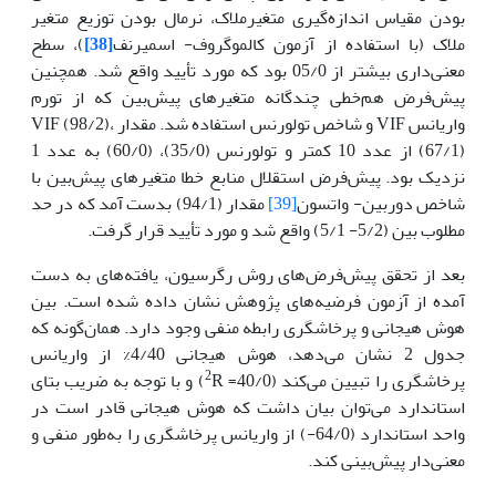
بودن مقیاس اندازه‌گیری متغیرملاک، نرمال بودن توزیع متغیر
ملاک (با استفاده از آزمون کالموگروف- اسمیرنف
[38]
)، سطح
معنی‌داری بیشتر از 05/0 بود که مورد تأیید واقع شد. همچنین
پیش‌فرض هم‌خطی چندگانه متغیرهای پیش‌بین که از تورم
واریانس VIF و شاخص تولورنس استفاده شد. مقدار VIF (98/2)،
(67/1) از عدد 10 کمتر و تولورنس (35/0)، (60/0) به عدد 1
نزدیک بود. پیش‌فرض استقلال منابع خطا متغیرهای پیش‌بین با
شاخص دوربین- واتسون
[39]
مقدار (94/1) بدست آمد که در حد
مطلوب بین (5/2- 5/1) واقع شد و مورد تأیید قرار گرفت.
بعد از تحقق پیش‌فرض‌های روش رگرسیون، یافته‌های به دست
آمده از آزمون فرضیه‌های پژوهش نشان داده شده است. بین
هوش هیجانی و پرخاشگری رابطه منفی وجود دارد. همان‌گونه که
جدول 2 نشان می‌دهد، هوش هیجانی 4/40% از واریانس
2
پرخاشگری را تبیین می‌کند (40/0=
R) و با توجه به ضریب بتای
استاندارد می‌توان بیان داشت که هوش هیجانی قادر است در
واحد استاندارد (64/0-) از واریانس پرخاشگری را به‌طور منفی و
معنی‌دار پیش‌بینی کند.