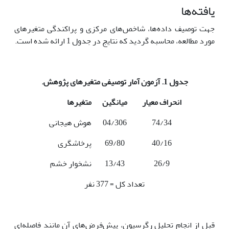
یافته‌ها
جهت توصیف داده‌ها، شاخص‌های مرکزی و پراکندگی متغیرهای
مورد مطالعه، محاسبه گردید که نتایج در جدول 1 ارائه شده است.
جدول 1. آزمون آمار توصیفی متغیرهای پژوهش
.
انحراف معیار
میانگین
متغیرها
74/34
04/306
هوش هیجانی
40/16
69/80
پرخاشگری
26/9
13/43
نشخوار خشم
تعداد کل = 377 نفر
قبل از انجام تحلیل رگرسیون، پیش‌فرض‌های آن مانند فاصله‌ای