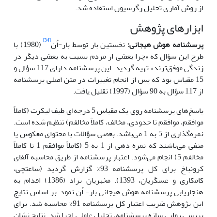
از روش آماری تحلیل رگرسیون استفاده شد.
ابزارهای پژوهش
[34]
پرسشنامه هوش هیجانی:
نخستین بار توسط بار-اُن
(1980) با
طرح این سؤال که «چرا بعضی از مردم نسبت به بعضی دیگر در
زندگی موفق‌ترند» تهیه گردید. این پرسشنامه دارای 117 سؤال و
15 مقیاس بود که پس از انجام تغییرات در متن اصلی پرسشنامه
از 117 سؤال به 90 سؤال (1997) تقلیل یافت.
پاسخ‌های پرسشنامه روی یک مقیاس 5 درجه‌ای طیف لیکرت (کاملاً
موافقم، موافقم تا حدودی، مخالف، کاملاً مخالفم) تنظیم شده است.
نمره‌گذاری از 5 به 1 می‌باشد. بعضی سؤالات با محتوای معکوس یا
منفی می‌باشند که نمره دهی از 1 به 5 (کاملاً موافقم 1 تا کاملاً
مخالفم 5) انجام می‌شود. اعتبار پرسشنامه از طریق محاسبه آلفای
کرونباخ برای کل پرسشنامه 93% گزارش گردید (ساعتچی،
کامکاری و عسگریان، 1393). مخبریان نژاد (1386) اقدام به
هنجاریابی پرسشنامه هوش هیجانی بار- اُن نمود. بر اساس نتایج
این پژوهش ضریب اعتبار کل پرسشنامه 91% محاسبه شد. برای
بررسی روایی سازه پرسشنامه، تحلیل عاملی اجرا شد. نتایج نشان