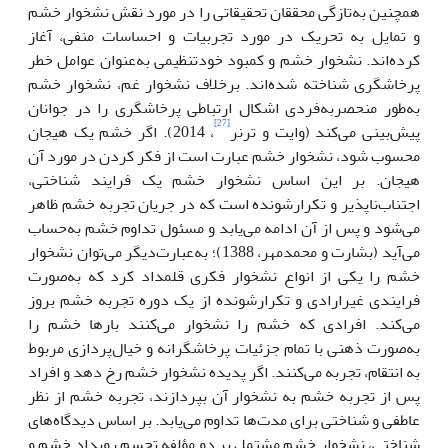
همچنین به‌تازگی محققان تحقیقاتی را در مورد نقش نشخوار خشم
و تمایل به تحریک در مورد تجربیات و احساسات منفی، آغاز
کرده‌اند. نشخوار خشم و کمبود خودتنظیمی به‌عنوان عوامل خطر
پرخاشگری شناخته شده‌اند. برخلاف نشخوار غم، نشخوار خشم
به‌طور منحصربه‌فردی اشکال ارتباطی پرخاشگری را در جوانان
[27]
پیش‌بینی می‌کند (وایت و ترنر
، 2014). اگر خشم یک هیجان
محسوب شود، نشخوار خشم عبارت است از فکر کردن در مورد آن
هیجان. بر این اساس نشخوار خشم یک فرایند شناختی،
اجتناب‌ناپذیر و تکرارشونده است که در جریان تجربه خشم ظاهر
می‌شود و پس از آن ادامه می‌یابد و مسئول تداوم خشم به‌حساب
می‌آید (بشارت و محمدمهر، 1388)؛ به‌عبارت‌دیگر می‌توان نشخوار
خشم را یکی از انواع نشخوار فکری قلمداد کرد که به‌صورت
فرایندی غیرارادی و تکرارشونده از یک دوره تجربه خشم بروز
می‌کند. افرادی که خشم را نشخوار می‌کنند بارها خشم را
به‌صورت ذهنی با تمام جزئیات پرخاشگرانه و خیال‌پردازی مربوط
به انتقام، تجربه می‌کنند. اگر پدیده نشخوار خشم رخ دهد و افراد
پس از تجربه خشم به نشخوار آن بپردازند، تجربه خشم از نظر
عاطفی و شناختی برای مدت‌ها تداوم می‌یابد. بر اساس دیدگاه‌های
شناختی، نشخوار خشم مشتمل بر دو مؤلفه تجسم رویداد خشم و