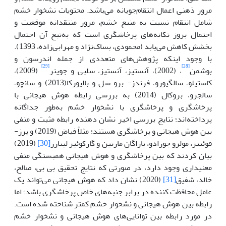
مرور ذهنی اعمال انتقام‌جویانه می‌باشد. محتویات نشخوار خشم
شامل انتقام نسبت به منبع خشم، مرور منتقدانه موقعیت و
احتمال بروز تکانه‌های پرخاشگری است که به‌تبع آن احتمال
بخشش کاهش می‌یابد (محمودی، بساک‌نژاد و مهرابی‌زاده، 1393).
با وجود اینکه پژوهش‌های متعددی از جمله اندرسون و
[29]
[28]
بوشمن
، (2002)، آنستیز، آنستیز، سلبی و جوینر
(2009)،
کاستیلو، سالگیورو، فرندز- برو سل و بالیورکا(2013) و سانچو،
سالجرو، بروکال (2014) به بررسی رابطه هوش هیجانی با
پرخاشگری و پرخاشگری با نشخوار خشم به‌طور جداگانه
پرداخته‌اند؛ نتایج بررسی اخیر نشان دهنده رابطه مثبت و منفی
بین هوش هیجانی و پرخاشگری هستند؛ مثلاً فیاض (2019) و پرز-
فوئنتز، مولرو جورادو، باراگان مارتین و گازکوئیز لینارز
[30]
(2019)
بیان کردند که بین پرخاشگری و هوش هیجانی همبستگی منفی
معنی­داری وجود دارد، در صورتی که نتایج تحقیق بی بی، صالح،
خالد، شفیق
[31]
(2020) نشان داد که هوش هیجانی می‌تواند یک
عامل محافظت کننده در برابر جنبه‌های خاص پرخاشگری باشد؛ اما
رابطه بین هوش هیجانی و نشخوار خشم کمتر شناخته شده است.
در مورد رابطه بین توانایی‌های هوش هیجانی و نشخوار خشم