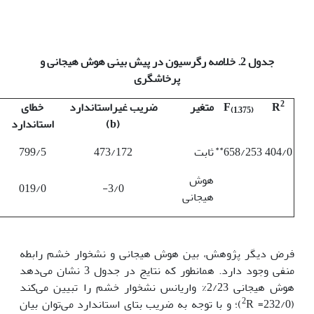
جدول 2. خلاصه رگرسیون
در پیش بینی هوش هیجانی و
پرخاشگری
2
R
F
متغیر
ضریب غیراستاندارد
خطای
(1,375)
(
b
)
استاندارد
**
404/0
658/253
ثابت
473/172
799/5
هوش
019/0
3/0-
هیجانی
فرض دیگر پژوهش، بین هوش هیجانی و نشخوار خشم رابطه
منفی وجود دارد. همانطور که نتایج در جدول 3 نشان می‌دهد
هوش هیجانی 2/23% واریانس نشخوار خشم را تبیین می‌کند
2
(232/0=
R)؛ و با توجه به ضریب بتای استاندارد می‌توان بیان