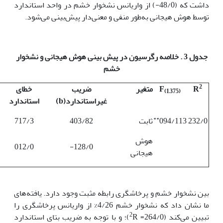
داشت که (48/0-) از واریانس نشخوار خشم در واحد استاندارد
توسط هوش هیجانی به‌طور منفی و معنی‌دار پیش‌بینی می‌شود.
جدول 3 . خلاصه رگرسیون
در پیش بینی هوش هیجانی و نشخوار
خشم
2
R
F
متغیر
ضریب
خطای
(1,375)
غیراستاندارد
(
b
)
استاندارد
**
232/0
094/113
ثابت
403/82
717/3
هوش
012/0
128/0-
هیجانی
بین نشخوار خشم و پرخاشگری رابطه مثبت وجود دارد. یافته‌های
ما نشان داد که نشخوار خشم 4/26% از واریانس پرخاشگری را
2
تبیین می‌کند (264/0=
R)؛ و با توجه به ضریب بتای استاندارد