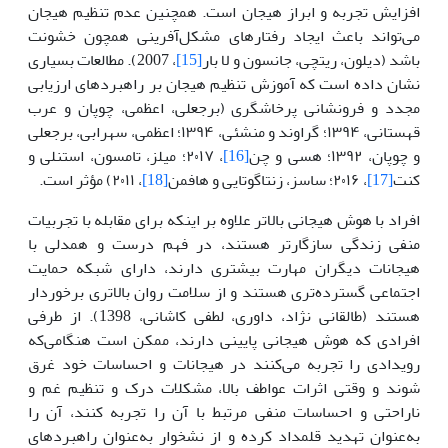
افزایش تجربه و ابراز هیجان است. همچنین عدم تنظیم هیجان
می‌تواند باعث ایجاد رفتارهای مشکل‌آفرینی همچون خشونت
باشد (دیلون، ریتچی، جانسون و لا بار
[15]
، 2007). مطالعات بسیاری
نشان داده است که آموزش تنظیم هیجان بر راهبردهای ارزیابی
مجدد و فرونشانی پرخاشگری (برجعلی، اعظمی، چوپان و عرب
قهستانی، ۱۳۹۴؛ گراوند و منشئی، ۱۳۹۴؛ اعظمی، سهرابی، برجعلی
و چوپان، ۱۳۹۲؛ هسی و چن
[16]
، ۲۰۱۷؛ میلز، تامسون، استنلی و
کنت
[17]
، ۲۰۱۶؛ ساسز، زنتاگوتایی و هافمن
[18]
، ۲۰۱۱) مؤثر است.
افراد با هوش هیجانی بالاتر علاوه بر اینکه برای مقابله با تجربیات
منفی زندگی سازگارتر هستند، در فهم درست و همدلی با
هیجانات دیگران مهارت بیشتری دارند، دارای شبکه حمایت
اجتماعی گسترده‌تری هستند و از سلامت روان بالاتری برخوردار
هستند (طالقانی نژاد، داوری، لطفی کاشانی، 1398). از طرفی
افرادی که هوش هیجانی پایینی دارند، ممکن است هنگامی‌که
رویدادی را تجربه می‌کنند در هیجانات و احساسات خود غرق
شوند و وقتی اثرات عواطف بالا، مشکلات درک و تنظیم غم و
ناراحتی و احساسات منفی مرتبط با آن را تجربه کنند، آن را
به‌عنوان تهدید قلمداد کرده و از نشخوار به‌عنوان راهبردهای