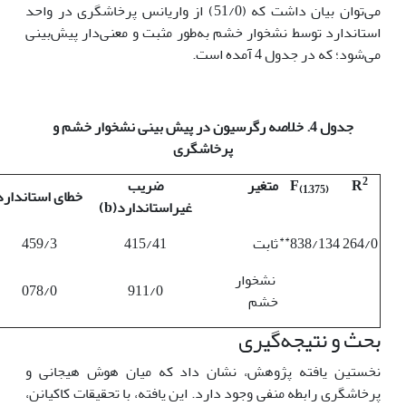
می‌توان بیان داشت که (51/0) از واریانس پرخاشگری در واحد
استاندارد توسط نشخوار خشم به‌طور مثبت و معنی‌دار پیش‌بینی
می‌شود؛ که در جدول 4 آمده است.
جدول 4. خلاصه رگرسیون
در پیش بینی نشخوار خشم و
پرخاشگری
2
R
F
متغیر
ضریب
(1,375)
خطای استاندارد
غیراستاندارد
(
b
)
**
264/0
838/134
ثابت
415/41
459/3
نشخوار
078/0
911/0
خشم
بحث و نتیجه‌گیری
نخستین یافته پژوهش، نشان داد که میان هوش هیجانی و
پرخاشگری رابطه منفی وجود دارد. این یافته، با تحقیقات کاکیانن،