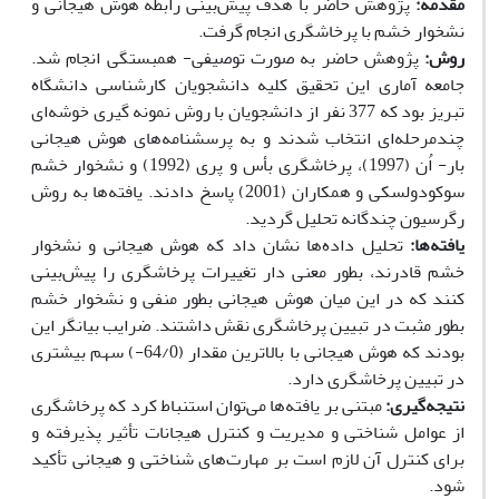
مقدمه:
پژوهش حاضر با هدف پیش‌بینی رابطه هوش هیجانی و
نشخوار خشم با پرخاشگری انجام گرفت.
روش:
پژوهش حاضر به صورت توصیفی- همبستگی انجام شد.
جامعه آماری این تحقیق کلیه دانشجویان کارشناسی دانشگاه
تبریز بود که 377 نفر از دانشجویان با روش نمونه گیری خوشه‌ای
چندمرحله‌ای انتخاب شدند و به پرسشنامه‌های هوش هیجانی
بار- اُن (1997)، پرخاشگری بأس و پری (1992) و نشخوار خشم
سوکودولسکی و همکاران (2001) پاسخ دادند. یافته‌ها به روش
رگرسیون چندگانه تحلیل گردید.
یافته‌ها:
تحلیل داده‌ها نشان داد که هوش هیجانی و نشخوار
خشم قادرند، بطور معنی دار تغییرات پرخاشگری را پیش‌بینی
کنند که در این میان هوش هیجانی بطور منفی و نشخوار خشم
بطور مثبت در تبیین پرخاشگری نقش داشتند. ضرایب بیانگر این
بودند که هوش هیجانی با بالاترین مقدار (64/0-) سهم بیشتری
در تبیین پرخاشگری دارد.
نتیجه‌گیری:
مبتنی بر یافته‌ها می‌توان استنباط کرد که پرخاشگری
از عوامل شناختی و مدیریت و کنترل هیجانات تأثیر پذیرفته و
برای کنترل آن لازم است بر مهارت‌های شناختی و هیجانی تأکید
شود.