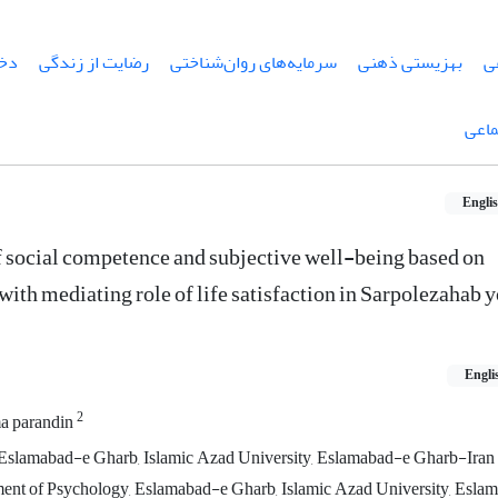
ی
بهزیستی ذهنی
سرمایه‌های روان‌شناختی
رضایت از زندگی
دخت
ماعی
Engli
f social competence and subjective well-being based on
with mediating role of life satisfaction in Sarpolezahab
Engli
2
a parandin
Eslamabad-e Gharb, Islamic Azad University, Eslamabad-e Gharb-Iran
tment of Psychology, Eslamabad-e Gharb, Islamic Azad University, Esl