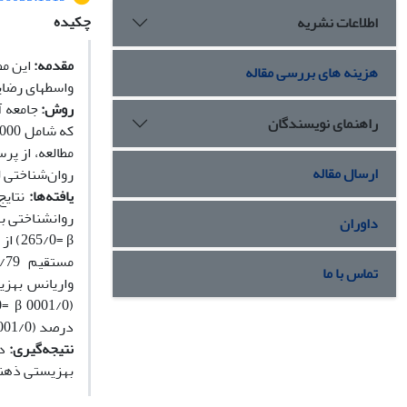
چکیده
اطلاعات نشریه
مقدمه:
این مط
هزینه های بررسی مقاله
واسطه­ای رضا
روش:
راهنمای نویسندگان
ارسال مقاله
روان‌شناختی لوتانز (2007) و رضایت از زندگی داینر و ه
یافته‌ها:
داوران
65/0
تماس با ما
درصد (0001/0 p= ،534/0= β) از واریانس بهزیستی ذهنی را تبیین کردند.
نتیجه‌گیری:
در
بهزیستی ذهنی 