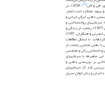
[12]
ی، هی و فان
، 2020). در
و بهبود عملکرد است (میلر،
هزیستی ذهنی (برقی ایرانی و
کاران، 1396)، سرمایه روانشناختی با سرمایه اجتماعی (بهادری خسروشاهی، 1390)، سرمایه­های روانشناختی و
رضایت از زندگی (جعفری و حسامپور، 1396)، شایستگی اجتماعی و سرمایه­های روانشتاختی (1397)، رضایت از زندگی و
سرمایه­های روانشاختی (موسوی و همکاران، 1399)، سرمایه روانشاختی و رضایت از زندگی (نصرتی و همکاران، 1397)
رواشناختی (یعقوبی و همکاران، 1398) را گزارش کرده­اند. با این­حال مطالعات
ی با نقش میانجی رضایت از
ی و اجتماعی زنان و همچنین
ن متغیرها با سرمایه­های
ناختی بر بهزیستی ذهنی و
ررسی کند آیا سرمایه­های
 دختران و زنان جوان سرپل