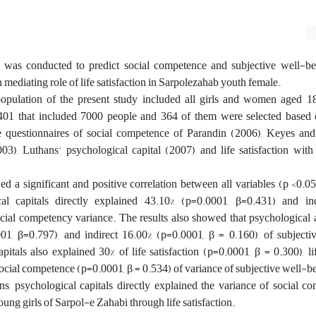
 was conducted to predict social competence and subjective well-b
 mediating role of life satisfaction in Sarpolezahab youth female.
population of the present study included all girls and women aged 1
401 that included 7000 people and 364 of them were selected based
the questionnaires of social competence of Parandin (2006), Keyes a
03), Luthans' psychological capital (2007) and life satisfaction with
d a significant and positive correlation between all variables (p <0.05
al capitals directly explained 43.10% (p=0.0001, β=0.431) and in
cial competency variance. The results also showed that psychological a
01, β=0.797), and indirect 16.00% (p=0.0001, β = 0.160), of subjecti
pitals also explained 30% of life satisfaction (p=0.0001, β = 0.300), lif
social competence (p=0.0001, β = 0.534) of variance of subjective well-b
s, psychological capitals directly explained the variance of social c
ung girls of Sarpol-e Zahabi through life satisfaction.