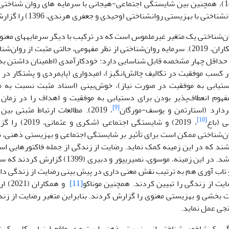
اختی با بهزیستی روانشناختی (وحیدی و جعفری هرندی، 1396) را گزارش کردند.
ان‌شناختی یک متغیر غیرملموس است که در ترکیب با دیگر سرمایه­های معنو
و همکاران، 2019). سرمایه روان‌شناختی از نظر مفهومی، حالتی مثبت از ر
داقل چهار مشخصه قابل شناسایی دارد: خودکارآمدی (اطمینان داشتن به 
ور کسب موفقیت در تکالیف چالش‌انگیز)، امیدواری (پایمردی و پشتکار در 
تیابی به موفقیت در صورت نیاز)، خوش‌بینی (اسناد مثبت نسبت به م
مفهوم انعطاف‌پذیر بودن برای دستیابی به موفقیت و اهداف را در زمان
[9]
دارد (استارتمن و یوسف-مورگان
، 2019). مطالعات ارتباط مثبتی ب
[10]
 (باع
، 2019) و شایستگی
ان‌شناختی ممکن است برای تأثیر بر شایستگی اجتماعی و بهزیستی ذهنی، نی
شند که در این زمینه کمک نماید. رضایت از زندگی از جمله فاکتورهایی است
تأثیر داشته باشد. در این زمینه، موسوی، نصیری­پور
ایت از زندگی را تبیین کردند. همچنین موناکو
[11]
و همک
ت بخشی و بهزیستی معنوی را گزارش کردند. بنابراین متغیر رضایت از ز
نجی عمل نماید.
گی یک شاخص شناختی از بهزیستی ذهنی است و در واقع ارزیابی کلی یک 