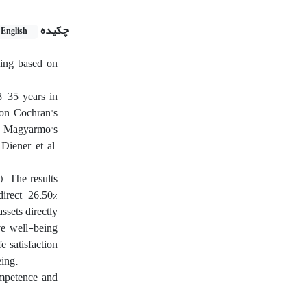
چکیده
English
eing based on
8-35 years in
 on Cochran's
nd Magyarmo's
 Diener et al.
). The results
direct 26.50%
ssets directly
ve well-being
e satisfaction
eing.
ompetence and