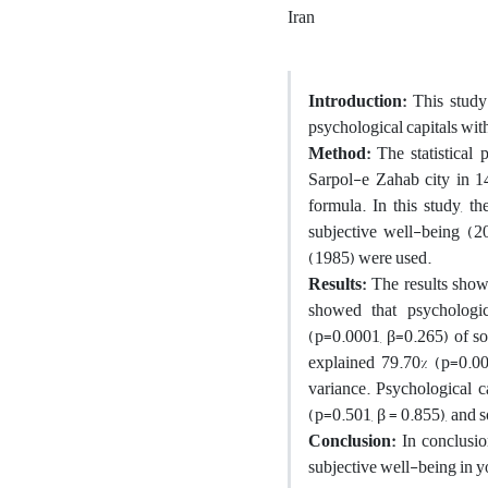
Iran
Introduction:
This study
psychological capitals with
Method:
The statistical 
Sarpol-e Zahab city in 1
formula. In this study, 
subjective well-being (20
(1985) were used.
Results:
The results showe
showed that psychologic
(p=0.0001, β=0.265) of so
explained 79.70% (p=0.00
variance. Psychological ca
(p=0.501, β = 0.855), and 
Conclusion:
In conclusion
subjective well-being in yo