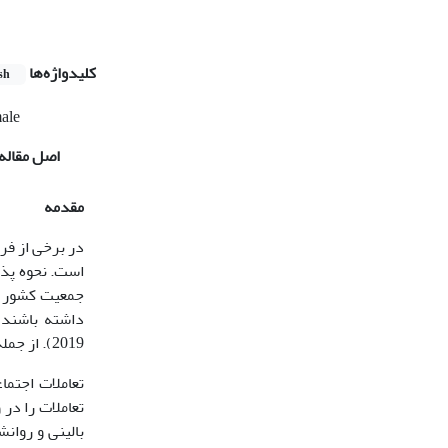
کلیدواژه‌ها
sh
ale
اصل مقاله
مقدمه
در برخی از فره
است. نحوه پذی
جمعیت کشور ما
داشته باشند 
2019). از جمله متغیرهای بسیار مهم برای دختران و زنان جوان، شایستگی­های اجتماعی است.
تعاملات اجتما
تعاملات را در
بالینی و روانش