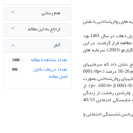
هم رسانی
­ های روان‌شناختی با نقش
ارجاع به این مقاله
جامعه آماری پژوهش حاضر شامل تمامی دختران و زنان 35-18 سال شهرستان سرپل ذهاب در سال 1401 بود
د و مورد مطالعه قرار گرفتند. در این
آمار
مطالعه، از پرسش­نامه­ های شایستگی اجتماعی پرندین (۱۳۸۵)، بهزیستی ذهنی کییز و ماگیارمو (2003)، سرمایه­ های
تعداد مشاهده مقاله
1,886
ن ی­دار و مثبتی بین تمام متغیرها نشان داد (p<0.05). نتایج نشان داد که سرمایه­های
تعداد دریافت فایل
886
روانشناختی بصورت مستقیم 10/43 درصد (0001/0p= ،431/0= β) و از طریق غیر مستقیم 50/26 درصد (0001/0p=،
اصل مقاله
رمایه­های روان‌شناختی بصورت
مستقیم 70/79 درصد (0001/0 p= ،797/0= β)، و از طریق غیر مستقیم 00/16 درصد (0001/0 p= ،160/0= β)، از
بیین کرد. همچنین سرمایه­های روان‌شناختی، 30 درصد از واریانس رضایت از زندگی
(0001/0 p= ،300/0= β)، و رضایت از زندگی 50/85 درصد (0001/0 p= ،855/0= β)، و شایستگی اجتماعی 40/53
اریانس شایستگی اجتماعی و