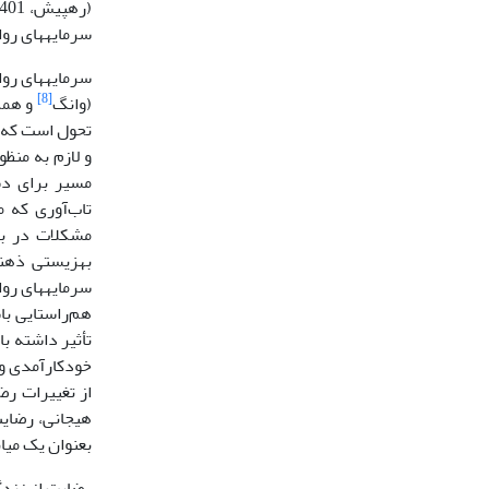
سرمایه­های روانشن
سرمایه­های رو
[8]
(وانگ
تحول است که ح
و لازم به منظ
مسیر برای دس
تاب‌آوری که 
مشکلات در بر
بهزیستی ذهنی
سرمایه­های رو
هم‌راستایی با
از تغییرات رض
هیجانی، رضای
بعنوان یک میا
رضایت از زند