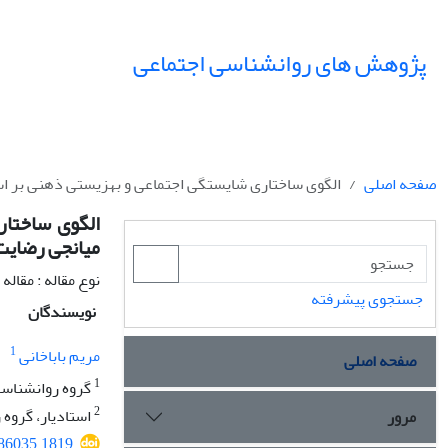
پژوهش های روانشناسی اجتماعی
صفحه اصلی
الگوی ساختاری شایستگی اجتماعی و بهزیستی ذهنی بر اس
الگوی ساختار
میانجی رضایت
نوع مقاله : مقال
جستجوی پیشرفته
نویسندگان
1
مریم باباخانی
صفحه اصلی
1
گروه روانشناسی،
2
استادیار، گروه 
مرور
386035.1819