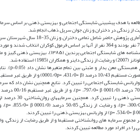
العه با هدف پیش­بینی شایستگی اجتماعی و بهزیستی ذهنی بر اساس سرمایه
یت از زندگی در دختران و زنان جوان سرپل ذهاب انجام شد.
که شامل 7000 نفر بودند و 364 نفر از آن­ها بر اساس فرمول کوکران انتخاب شدن
مکاران (1985) استفاده شد.
نتایج همبستگی مع
2= β) از واریانس شایستگی اجتماعی را تبیین کرد. نتایج همچنین نشان داد که س
واریانس بهزیستی ذهنی را ت
 مجموع سرمایه های روانشناختی مستقیما و از طریق رضایت از زندگی، و
را در افراد مورد مطالعه تبیین کردند.