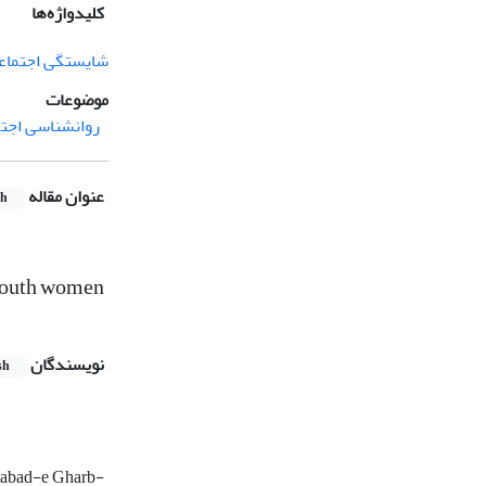
کلیدواژه‌ها
شایستگی اجتماع
موضوعات
روانشناسی اجت
عنوان مقاله
sh
 youth women
نویسندگان
sh
amabad-e Gharb-