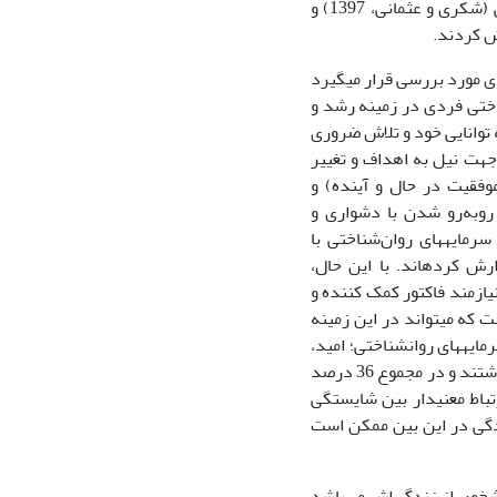
(رهپیش، 1401)، همچنین بین شایستگی اجتماعی-هیجانی با سرمایه های روان شناختی (شکری و عثمانی، 1397) و
ی مورد بررسی قرار می­گیرد
وان‌شناختی فردی در زمینه رشد و
توانایی خود و تلاش ضروری
جهت نیل به اهداف و تغییر
وفقیت در حال و آینده) و
 روبه‌رو شدن با دشواری و
ین سرمایه­های روان‌شناختی با
 اجتماعی (شکری و عثمانی، 2019) را گزارش کرده­اند. با این حال،
ازمند فاکتور کمک کننده و
 که می­تواند در این زمینه
 و دبیری (1399) گزارش کردند که سرمایه­های روان­شناختی؛ امید،
خودکارآمدی و تاب آوری هم به ترتیب نقش معنی داری در پیش بینی رضایت از زندگی داشتند و در مجموع 36 درصد
اران (2021) ارتباط معنی­دار بین شایستگی
ندگی در این بین ممکن است
شخص از زندگی‌اش می‌باشد