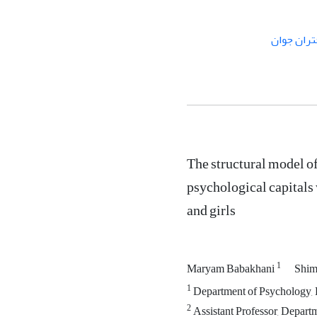
ران جوان
The structural model o
psychological capitals 
and girls
1
Maryam Babakhani
Shim
1
Department of Psychology, 
2
Assistant Professor, Depar