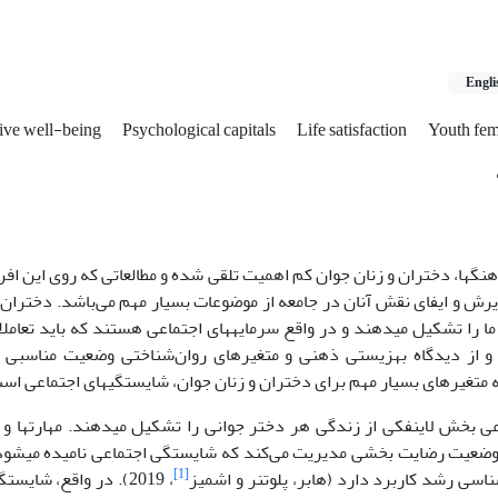
Engli
ive well-being
Psychological capitals
Life satisfaction
Youth fem
نگ­ها، دختران و زنان جوان کم ‌اهمیت تلقی شده و مطالعاتی که روی این اف
رش و ایفای نقش آنان در جامعه از موضوعات بسیار مهم می‌باشد. دختران 
 را تشکیل می­دهند و در واقع سرمایه­های اجتماعی هستند که باید تعاملا
و از دیدگاه بهزیستی ذهنی و متغیرهای روان‌شناختی وضعیت مناسبی را
عی بخش لاینفکی از زندگی هر دختر جوانی را تشکیل می­دهند. مهارت­ها و توا
 وضعیت رضایت بخشی مدیریت می‌کند که شایستگی اجتماعی نامیده می­شود 
[1]
ناسی رشد کاربرد دارد (هابر، پلوتنر و اشمیز
، 2019). در واقع، شای