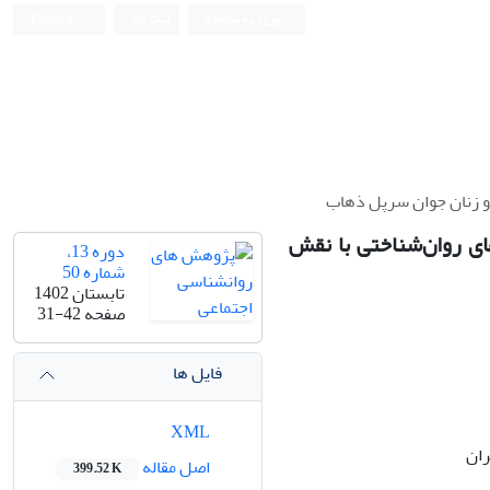
ورود به سامانه
ثبت نام
English
و زنان جوان سرپل ذهاب
ی روان‌شناختی با نقش
دوره 13،
شماره 50
تابستان 1402
صفحه
31-42
فایل ها
XML
ران
اصل مقاله
399.52 K