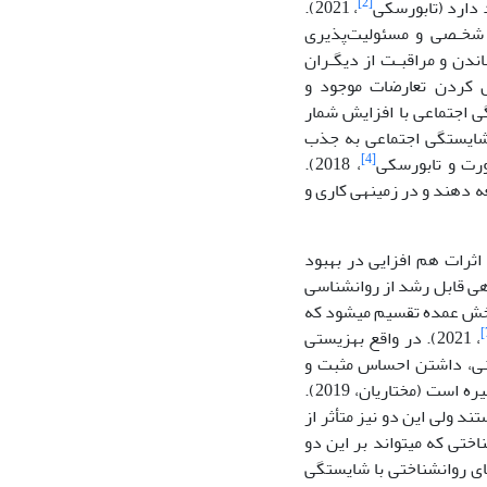
[2]
 دارد (تابورسکی
، 2021).
 شخـصی و مسئولیت‌پذیری
اندن و مراقبـت از دیگـران
ند شامل حل کردن تعارضات موجود و
ستگی اجتماعی با افزایش شمار
، می­تواند افزایش یابد (تابورسکی، 2021). در زنان، شایستگی اجتماعی به جذب
[4]
ورت و تابورسکی
، 2018).
ه دهند و در زمینه­ی کاری و
 اثرات هم افزایی در بهبود
وزه­ی قابل رشد از روانشناسی
 بخش عمده تقسیم می­شود که
، 2021). در واقع بهزیستی
هنی، داشتن احساس مثبت و
احساس رضایتمندی عمومی از زندگی است که شامل حوزه­های مختلف خانواده، شغل و غیره است (مختاریان، 2019).
 ولی این دو نیز متأثر از
ختی که می­تواند بر این دو
های روانشناختی با شایستگی