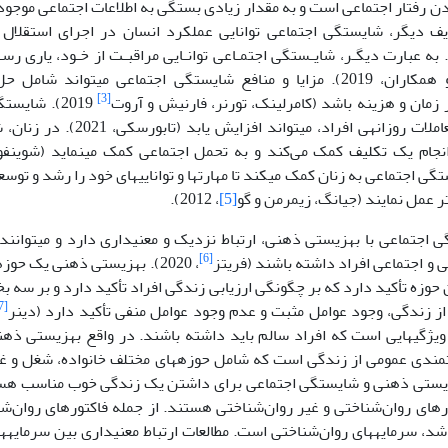
دن رفتار اجتماعی است و به مقدار زیادی بستگی به اطلاعات اجتماعی موجود
ف دیگر، شایستگی اجتماعی توانایی عملکرد انسان در اجرای استقلال
به عبارت دیگـر، شایـستگی اجتمـاعی توانـایی مراقبـت از خـود، یاری رسـ
اسـت (هابر و همکاران، 2019). مزایا و منافع شایستگی اجتماعی می­توا
[3]
زمان و هزینه باشد (کامرلینک، تورنر، فارنیش و آروت
2019). شای
برخوردها و تعاملات روزانه­ی افراد
 انجام یک تکلیف کمک می‌کند و به تحمل اجتماعی کمک می­نماید (شوینف
 اجتماعی به زنان کمک می­کند تا مهارت­ها و توانایی­های خود را رشد و توسع
ر عمل نمایند (جیانگ، زیمرمن و گو
[5]
، 2012).
 اجتماعی با بهزیستی ذهنی، ارتباط نزدیک و معنی­داری دارد و می­توانند
[6]
 اجتماعی افراد داشته باشند (فریتز
، 2020). بهزیستی ذهنی یک ح
 حوزه تأکید دارد که بر چگونگی ارزیابی زندگی افراد تأکید دارد و بر سه
[7]
 زندگی، وجود عوامل مثبت و عدم وجود عوامل منفی تأکید دارد (دینر
ویژگی­هایی است که افراد سالم باید داشته باشند. در واقع بهزیستی ذ
زیستی ذهنی و شایستگی اجتماعی برای داشتن یک زندگی خوب مناسب هستند
رهای روان‌شناختی و غیر روان‌شناختی هستند. از جمله فاکتورهای روان‌شنا
اشد، سرمایه­های روان‌شناختی است. مطالعات ارتباط معنی­داری بین سرمایه­