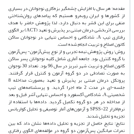
مقدمه: هر سال با افزایش چشمگیر بزه‌کاری نوجوانان در بسیاری
از کشورها و ایران روبه‌رو هستیم که پیامدهای روان‌شناختی
منفی برای این قشر به دنبال دارد، لذا پژوهش حاضر با هدف
بررسی اثربخشی درمان مبتنی بر پذیرش و تعهد (ACT) بر الگوی
رفتاری تیپ A، شادکامی و احساس تنهایی در نوجوانان ساکن
کانون اصلاح و تربیت انجام شده است.
روش: روش پژوهش نیمه تجربی و از نوع پیش‌آزمون- پس‌آزمون
با گروه کنترل بود. جامعه آماری شامل کلیه نوجوانان پسر ساکن
کانون اصلاح و تربیت شهر تبریز در سال 96 بود. تعداد 30 نوجوان
به صورت تصادفی در دو گروه آزمون و کنترل قرار گرفتند.
پروتکل درمان مبتنی بر پذیرش و تعهد به‌صورت مداخله 8
جلسه-ای در مدت 2 ماه اجرا گردید. و پرسشنامه‌های تیپ
شخصیتی A، شادکامی آکسفورد و احساس تنهایی آشر قبل و بعد
از مداخله در هر دو گروه تکمیل گردید. داده‌ها با استفاده از
نرم‌افزار SPSS-22 و آزمون‌های آمار توصیفی و تحلیل کواریانس
تجزیه و تحلیل شدند.
نتایج: نتایج حاصل از تجزیه و تحلیل داده‌ها نشان داد که بین
نمرات میانگین پس‌آزمون دو گروه در مؤلفه‌های الگوی رفتاری