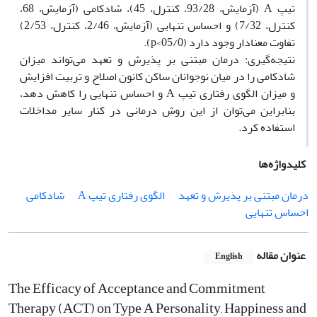
تیپ A (آزمایش، 93/28، کنترل، 45)، شادکامی (آزمایش، 68،
کنترل، 7/32) و احساس تنهایی (آزمایش، 2/46، کنترل، 2/53)
تفاوت معنادار وجود دارد (05/0>p).
نتیجه‌گیری: درمان مبتنی بر پذیرش و تعهد می‌تواند میزان
شادکامی را در میان نوجوانان ساکن کانون اصلاح و تربیت افزایش
و میزان الگوی رفتاری تیپ A و احساس تنهایی را کاهش دهد،
بنابراین می‌توان از این روش درمانی در کنار سایر مداخلات
استفاده کرد.
کلیدواژه‌ها
درمان مبتنی بر پذیرش و تعهد
الگوی رفتاری تیپ A
شادکامی
احساس تنهایی
عنوان مقاله
English
The Efficacy of Acceptance and Commitment
Therapy (ACT) on Type A Personality, Happiness and