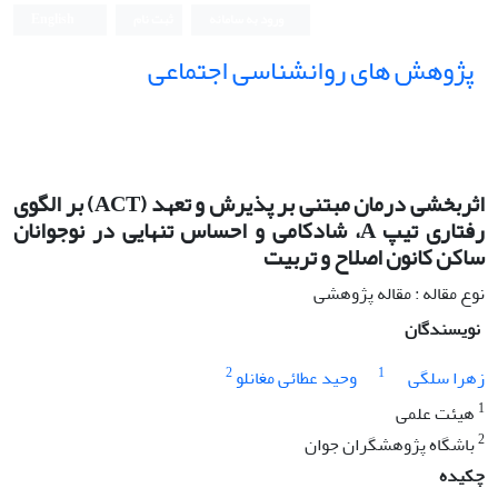
ورود به سامانه
ثبت نام
English
پژوهش های روانشناسی اجتماعی
اثربخشی درمان مبتنی بر پذیرش و تعهد (ACT) بر الگوی
رفتاری تیپ A، شادکامی و احساس تنهایی در نوجوانان
ساکن کانون اصلاح و تربیت
نوع مقاله : مقاله پژوهشی
نویسندگان
2
1
زهرا سلگی
وحید عطائی مغانلو
1
هیئت علمی
2
باشگاه پژوهشگران جوان
چکیده