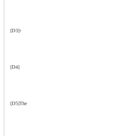
[D3]?
[D4],
[D5]The