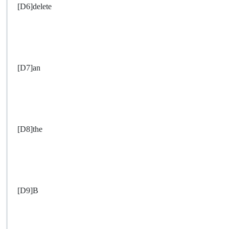
[D6]delete
[D7]an
[D8]the
[D9]B