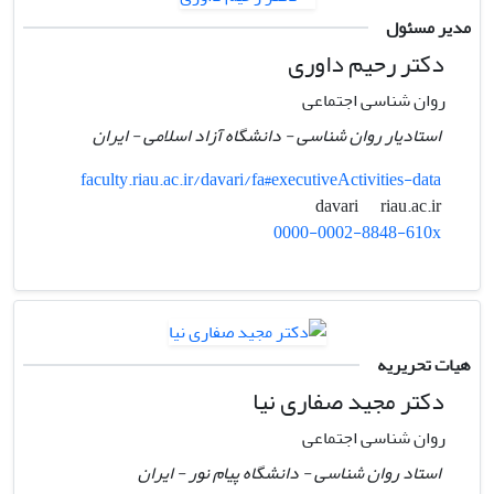
مدیر مسئول
دکتر رحیم داوری
روان شناسی اجتماعی
استادیار روان شناسی - دانشگاه آزاد اسلامی - ایران
faculty.riau.ac.ir/davari/fa#executiveActivities-data
riau.ac.ir
davari
0000-0002-8848-610x
هیات تحریریه
دکتر مجید صفاری نیا
روان شناسی اجتماعی
استاد روان شناسی - دانشگاه پیام نور - ایران