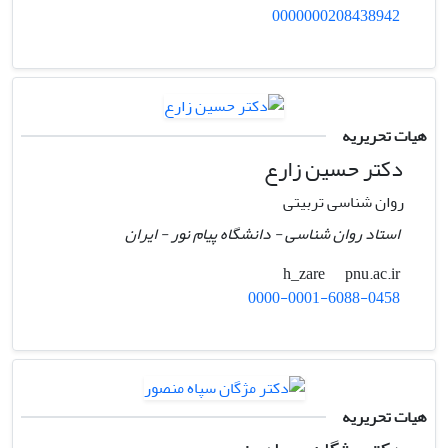
0000000208438942
هیات تحریریه
دکتر حسین زارع
روان شناسی تربیتی
استاد روان شناسی - دانشگاه پیام نور - ایران
pnu.ac.ir
h_zare
0000-0001-6088-0458
هیات تحریریه