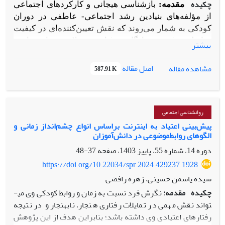
چکیده
مقدمه:
بازشناسی هیجانی و کارکردهای اجتماعی
از مؤلفه‌های بنیادین رشد اجتماعی- عاطفی در دوران
کودکی به شمار می‌روند که نقش تعیین‌کننده‌ای در کیفیت
روابط بین‌فردی، سازگاری رفتاری و سلامت روانی دارند.
بیشتر
هدف پژوهش حاضر، بررسی و مقایسه سطح بازشناسی
هیجانی و کارکردهای اجتماعی در سه گروه از کودکان
اصل مقاله
مشاهده مقاله
587.91 K
دارای الگوهای متفاوت ابراز هیجانی، شامل برون‌ریزی
هیجانی، درون‌ریزی هیجانی و کودکان بهنجار بود.
روش:
این مطالعه به شیوه علی‌- مقایسه‌ای انجام گرفت.
روانشناسی اجتماعی
جامعه آماری پژوهش را کلیۀ دانش‌آموزان پایۀ ششم
پیش‌بینی اعتیاد به اینترنت براساس انواع چشم‌انداز ‌زمانی و
ابتدایی در منطقه فردیس شهر کرج در سال تحصیلی
الگوهای روابط‌موضوعی در دانش‌آموزان
–
۱۴۰۲
۱۴۰۱ تشکیل می­دادند که از میان آن‌ها، ۹۰ نفر به
دوره 14، شماره 55، پاییز 1403، صفحه
37-48
روش نمونه‌گیری در دسترس انتخاب و به صورت هدفمند
در سه گروه هم اندازه جایگزین شدند. ابزارهای گردآوری
https://doi.org/10.22034/spr.2024.429237.1928
داده‌ها شامل سیاهه رفتاری کودک آخنباخ (2002) برای
سیده یاسمن حسینی، زهره رافضی
طبقه‌بندی اختلالات رفتاری، آزمون بازشناسی هیجانی
چکیده
مقدمه:
نگرش فرد نسبت به زمان و روابط کودکی وی می­
چهره اکمن (1976) برای سنجش توانایی شناسایی
تواند نقش مهمی در تمایلات رفتاری هنجار، نابهنجار و ‌در نتیجه
هیجانات پایه، و مقیاس کارکرد اجتماعی انطباقی کودکان و
رفتارهای اعتیادی وی داشته باشد؛ بنابراین هدف از این پژوهش
نوجوانان پرایس و همکاران (2002) برای ارزیابی ابعاد