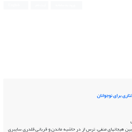
ورود به سامانه
ثبت نام
English
اری برای نوجوانان
ن هیجان­های منفی، ترس از در حاشیه ماندن و قربانی قلدری سایبری