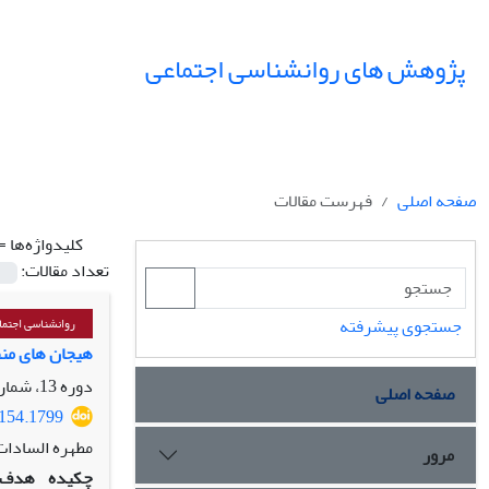
پژوهش های روانشناسی اجتماعی
صفحه اصلی
فهرست مقالات
کلیدواژه‌ها =
تعداد مقالات:
جستجوی پیشرفته
روانشناسی اجتما
هیجان های منف
دوره 13، شماره 49، بهار 1402، صفحه
صفحه اصلی
5154.1799
مطهره السادات
مرور
چکیده
هدف: