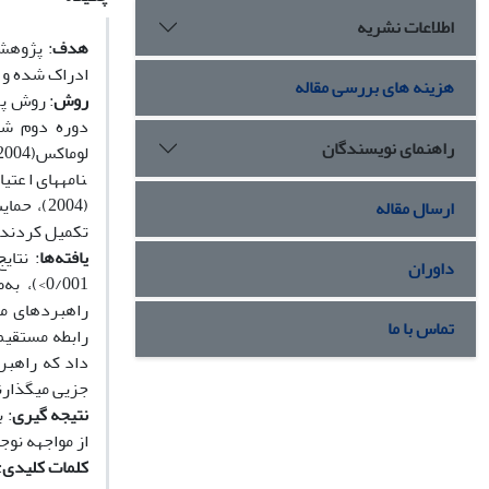
اطلاعات نشریه
هدف
: پژوهش
ادراک شده و 
هزینه های بررسی مقاله
روش
: روش­ 
راهنمای نویسندگان
ارسال مقاله
تکمیل کردند. 
یافته‌ها
داوران
تماس با ما
رابطه مستقیم
داد که راهبر
جزیی می­گذارن
نتیجه گیری
: 
از مواجهه نوج
کلمات کلیدی
: