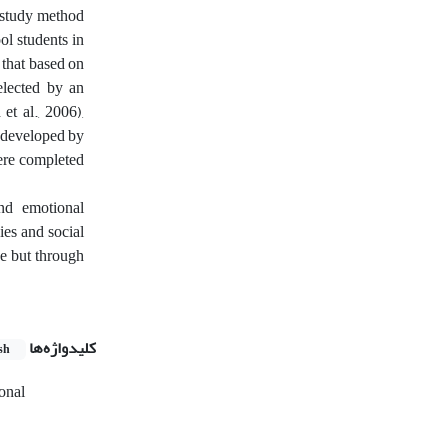
t study method
ol students in
 that based on
lected by an
et al., 2006),
t developed by
ere completed
and emotional
ies and social
se but through
کلیدواژه‌ها
sh
onal