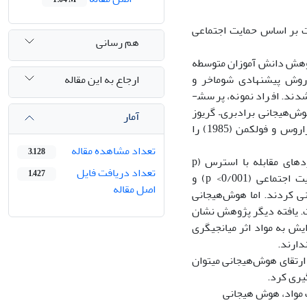
ت بر اساس حمایت اجتماعی
هم رسانی
پژوهش دانش آموزان متوسطه
ارجاع به این مقاله
مونه آماری براساس روش پیشنهادی شوماخر و
خاب شدند. افراد نمونه، پرسش­
د به اینترنت یانگ (1998)، سوء‌مصرف مواد فرچاد و همکاران (1385)، هوش‌هیجانی برادبری– گریوز
آمار
(2004)، حمایت اجتماعی­ادراک شده زیمت و همکاران (1988) و راهبردهای مقابله­ای لازاروس و فولکمن (1985) را
تعداد مشاهده مقاله
3,128
: نتایج نشان داد که متغیرهای پیش بین حمایت اجتماعی (P≤0/05) و راهبردهای مقابله با استرس (p
تعداد دریافت فایل
1,427
<0/001)، به‌طور مستقیم گرایش به مصرف مواد را پیش‌بینی کردند همچنین حمایت اجتماعی (p <0/001) و
اصل مقاله
ترنت را پیش‌بینی کردند. اما هوش‌هیجانی
ت. یافته دیگر پژوهش نشان
یش به مواد اثر میانجیگری
دارند.
ارتقای هوش‌هیجانی می­توان
یری کرد.
ف مواد، هوش هیجانی