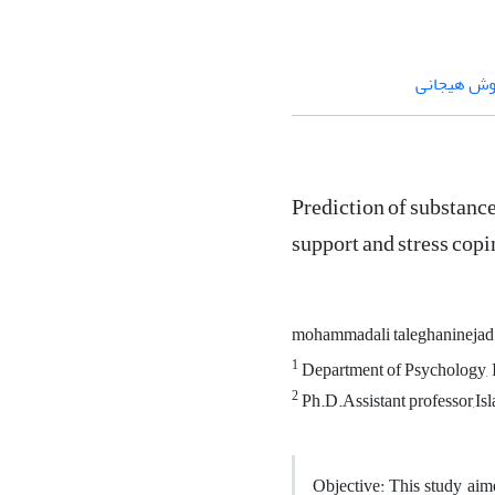
ش هیجانی
Prediction of substance
support and stress copi
mohammadali taleghanineja
1
Department of Psychology, 
2
Ph.D.Assistant professor,I
Objective: This study aim