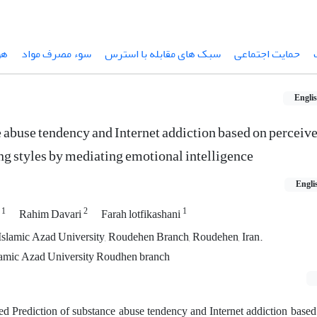
حمایت اجتماعی
سبک های مقابله با استرس
سوء مصرف مواد
هو
Engli
 abuse tendency and Internet addiction based on perceive
ng styles by mediating emotional intelligence
Engli
1
2
1
d
Rahim Davari
Farah lotfikashani
Islamic Azad University, Roudehen Branch, Roudehen, Iran.
slamic Azad University Roudhen branch
ed Prediction of substance abuse tendency and Internet addiction base