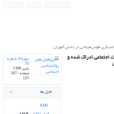
ورود به سامانه
ثبت نام
English
یانجیگری هوش‌هیجانی در دانش آموزان
ت اجتماعی ادراک شده و
دوره 9، شماره
35
پاییز 1398
صفحه
107-
125
فایل ها
XML
اصل مقاله
1.04 M