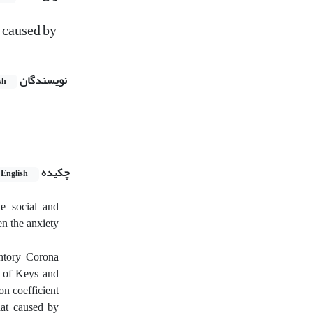
t caused by
نویسندگان
sh
چکیده
English
he social and
en the anxiety
ntory, Corona
e of Keys and
on coefficient
hat caused by