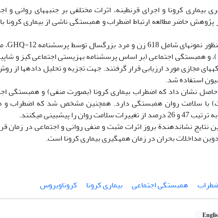
 بیماری‏ کرونا و اجرای قرنطینه، اثرات مختلفی بر جنبه‏های روانی و ا
پژوهش حاضر مطالعه ارتباط اضطراب و همبستگی ناشی از بیماری کرونا با
روش: به 
که‏های مجازی مورد ارزیابی قرار گرفتند. جهت تجزیه و تحلیل داده‏ها از
یون استفاده شد.
یج حاصل نشان داد که اضطراب بیماری کرونا (بصورت منفی) و همبستگی اجت
) با سلامت روان همبستگی دارد. همچنین مشخص شد که اضطراب و هم
 سلامت روان را پیش‏بینی می‏کنند.
ین نتایج نشان‏دهندة بروز اثرات مثبت و منفی روانی و اجتماعی در زمان قر
وین مداخلات بحران در زمان همه‏گیری بیماری کرونا است.
ضطراب
همبستگی اجتماعی
بیماری کرونا
کروناویروس
Engli