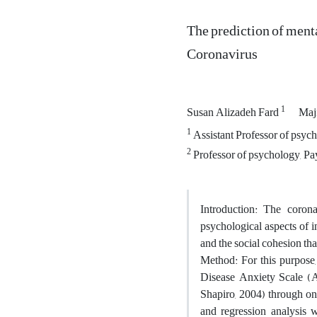
The prediction of menta
Coronavirus
1
Susan Alizadeh Fard
Maji
1
Assistant Professor of psyc
2
Professor of psychology, Pa
Introduction: The coron
psychological aspects of i
and the social cohesion th
Method: For this purpos
Disease Anxiety Scale (A
Shapiro, 2004) through onl
and regression analysis 