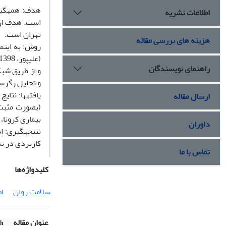
هدف: همه‏گیری
اطلاعات نشریه
است. هدف از 
تهران است.
هزینه های بررسی مقاله
راهنمای نویسندگان
و از طریق شب
و تحلیل رگرس
یافته‏ها: نتا
ارسال مقاله
(بصورت مثبت
بیماری کرونا، به ترتیب 47 و 26 درصد از تغییرات
داوران
نتیجه‏گیری: ا
کاربردی در تد
تماس با ما
کلیدواژه‌ها
سلامت روان
ا
عنوان مقاله
sh