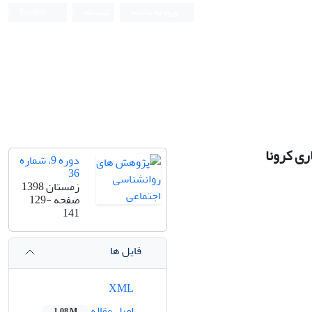
ورود به سامانه
ثبت نام
English
ری کرونا
دوره 9، شماره
36
زمستان 1398
صفحه
129-
141
فایل ها
XML
اصل مقاله
1.08 M