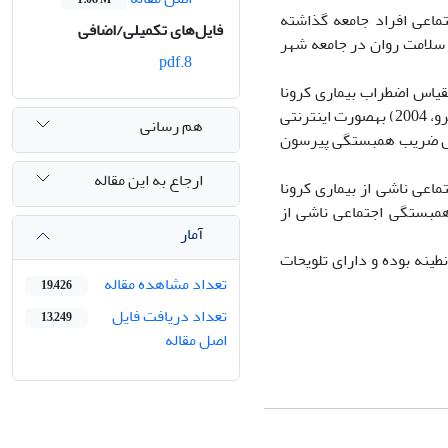
جتماعی افراد جامعه گذاشته
فایل‌های تکمیلی/اضافی
 سلامت روان در جامعه شهر
8.pdf
این‏منظور نمونه‏ای شامل 618 زن و مرد بزرگسال توسط پرسشنامه GHQ-12، مقیاس اضطراب بیماری کرونا
(علیپور، 1398)، و همبستگی اجتماعی (بر اساس پرسشنامه بهزیستی اجتماعی کیز و شاپیرو، 2004) به‏صورت اینترنتی
هم رسانی
 روش ضریب همبستگی پیرسون
ارجاع به این مقاله
ماعی ناشی از بیماری کرونا
بستگی اجتماعی ناشی از
آمار
نطینه بوده و دارای تلویحات
تعداد مشاهده مقاله
19,426
تعداد دریافت فایل
13,249
اصل مقاله