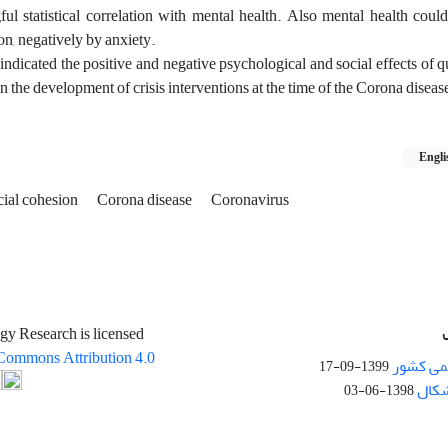
l statistical correlation with mental health. Also mental health coul
on, negatively by anxiety.
indicated the positive and negative psychological and social effects of q
in the development of crisis interventions at the time of the Corona diseas
Engli
cial cohesion
Corona disease
Coronavirus
gy Research is licensed
Commons Attribution 4.0
می کشور
1399-09-17
شکال
1398-06-03