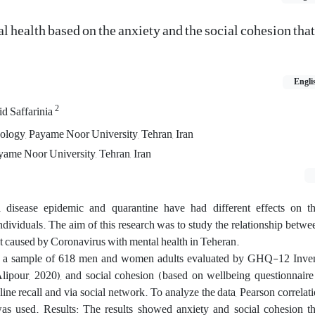
l health based on the anxiety and the social cohesion tha
Engli
2
d Saffarinia
hology, Payame Noor University, Tehran, Iran
yame Noor University, Tehran, Iran
a disease epidemic and quarantine have had different effects on t
ndividuals. The aim of this research was to study the relationship betwe
at caused by Coronavirus with mental health in Teheran.
e, a sample of 618 men and women adults evaluated by GHQ-12 Inve
lipour, 2020), and social cohesion (based on wellbeing questionnair
ine recall and via social network. To analyze the data, Pearson correlati
was used. Results: The results showed anxiety and social cohesion t