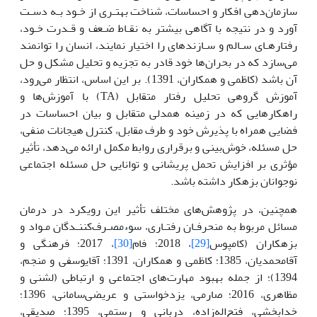
سازمان‌دهی افکار و احساسات، شناخت بهتـری از خـود بـه دسـت
آورد و در نتیجه با آگاهی بیشتر به نقـاط ضـعف و قـدرت خـود،
رفتارهـای سـالم و سـازندهای را اختیار نمایند، انسان را توانمند
می‌سازد که در بحران‌ها خود قادر به تجزیه و تحلیل مشکل و حل
آن باشد (کاظمی و همکاران، 1391). بر این اساس، انتظار می‌رود،
آموزش گروهی تحلیل رفتار متقابل (TA) با آموزش‌ها و
راهکارهایی که در زمینه همدلی متقابل و بیان احساسات در
فضایی همراه با پذیرش خود و طرف مقابل، کنترل هیجانات منفی،
حل مسئله، خوش‌بینی و برقراری روابط مکمل ارائه می‌دهد، تأثیر
مؤثری بر افزایش تحمل پریشانی و توانایی حل مسئله اجتماعی
نوجوانان بزهکار داشته باشد.
همچنین، در پژوهش‌های مختلف تأثیر این رویکرد در درمان
مسائل مربوط به منحرفـان رفتـاری، سوءمصـرف‌کننـدگان مـواد و
بزهکاران (کامپوس
[29]
، 2018؛ فام
[30]
، 2017؛ فرهنگی و
آقامحمدیان، 1385؛ کاظمی و همکاران، 1391؛ آقایوسفی و منجم،
1394)؛ از جمله بهبود مهارت‌های اجتماعی و ارتباطی (لشنی و
مظاهری، 2016؛ صارمی، یزدخواستی و عریضی‌سامانی، 1396؛
خدابخشی، فتح‌اله‌زاده، دربانی و رستمی، 1395؛ صدیقی،