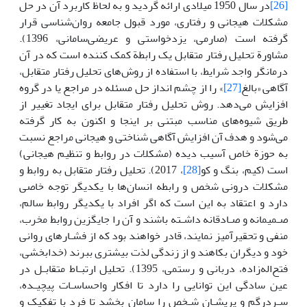
[26]
در سال 1950 میلادی ارائه گردید و به لحاظ کاربرد آن در حل
مشکلات هیجانی و رفتاری، مورد قبول جامعه روان‌شناسی قرار
گرفته است (صارمی، یزدخواستی و عریضی‌سامانی، 1396).
مشاورة تحلیل رفتار متقابل یک رابطة کمک کننده است که در آن
درمانگر واجد شرایط، با استفاده از روش‌های تحلیل رفتار متقابل،
آگاهی «بالغ
[27]
» را از چشم انداز حل مسئله در مراجع یا در گروه
افزایش می‌دهد. روش تحلیل رفتار متقابل برای ایجاد تغییر از
طریق شیوه‌های مناسب مبتنی بر اینجا و اکنون به کار گرفته
می‌شود و هدف آن افزایش آگاهی شناختی و هیجانی مراجع نسبت
به حوزة خاص آسیب دیده (مشکلات در روابط و تنظیم هیجانی)
است (کیم، بنگ و کو
[28]
، 2017). تحلیل رفتار متقابل به روابط و
مشکلات درونی شخص و رابطه انسان‌ها با یکدیگر توجه خاصی
دارد و اعتقاد به این است که اگر افراد با یکدیگر روابط سالم،
صـمیمانه و صـادقانه داشـته باشند و آن را جایگزین روابط مخرب،
منفی و تحقیرآمیز نمایند، قادر خواهند بود که از فشـارهای روانی
خود و دیگران بکاهند و از زندگی لذت بیشتری ببرند (خدابخشی،
فتح‌اله‌زاده، دربانی و رستمی، 1395). تحلیل ارتبـاط متقابـل در
عین سادگی این توانایی را دارد تا افکار واحساسـات پیچیـده،
سـردرگم و پریشـان شـخص را سامان بخشد تا فرد با تفکیک و