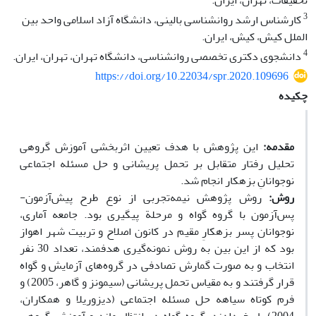
تحقیقات، تهران، ایران.
3
کارشناس ارشد روانشناسی بالینی، دانشگاه آزاد اسلامی واحد بین
الملل کیش، کیش، ایران.
4
دانشجوی دکتری تخصصی روانشناسی، دانشگاه تهران، تهران، ایران.
https://doi.org/10.22034/spr.2020.109696
چکیده
مقدمه:
این پژوهش با هدف تعیین اثربخشی آموزش گروهی
تحلیل رفتار متقابل بر تحمل پریشانی و حل مسئله اجتماعی
نوجوانانِ بزهکار انجام شد.
روش:
روش پژوهش نیمه‌تجربی از نوع طرح پیش‌آزمون-
پس‌آزمون با گروه گواه و مرحلة پیگیری بود. جامعه آماری،
نوجوانان پسر بزهکارِ مقیم در کانون اصلاح و تربیت شهر اهواز
بود که از این بین به روش نمونه‌گیری هدفمند، تعداد 30 نفر
انتخاب و به صورت گمارش تصادفی در گروه‌های آزمایش و گواه
قرار گرفتند و به مقیاس تحمل پریشانی (سیمونز و گاهر، 2005) و
فرم کوتاه سیاهه حل مسئله اجتماعی (دیزوریلا و همکاران،