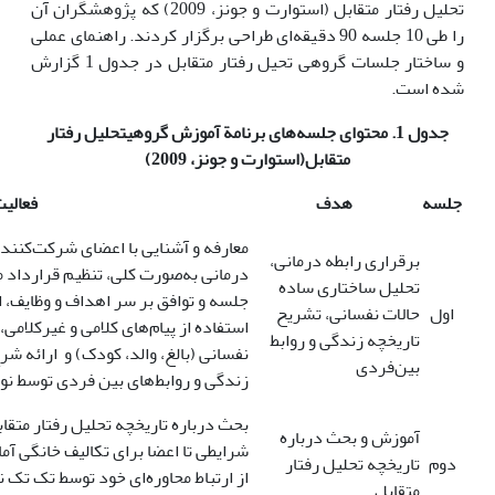
تحلیل رفتار متقابل (استوارت و جونز، 2009) که پژوهشگران آن
را طی 10 جلسه 90 دقیقه‌ای طراحی برگزار کردند. راهنمای عملی
و ساختار جلسات گروهی تحیل رفتار متقابل در جدول 1 گزارش
شده است.
جدول 1.
محتوای جلسه‌های برنامة آموزش
گروهی
تحلیل رفتار
متقابل
(
استوارت و جونز، 2009
)
جلسه
هدف
فعالی
معارفه و آشنایی با اعضای شرکت‌کنند
برقراری رابطه درمانی،
درمانی به‌صورت کلی، تنظیم قرارداد م
تحلیل ساختاری ساده
جلسه و توافق بر سر اهداف و وظایف، 
اول
حالات نفسانی، تشریح
استفاده از پیام‌های کلامی و غیرکلامی
تاریخچه زندگی و روابط
نفسانی (بالغ، والد، کودک) و ارائه ش
بین‌فردی
زندگی و روابط‌های بین فردی توسط نو
بحث درباره تاریخچه تحلیل رفتار متقا
آموزش و بحث درباره
شرایطی تا اعضا برای تکالیف خانگی آ
دوم
تاریخچه تحلیل رفتار
از ارتباط محاوره‌ای خود توسط تک تک 
متقابل