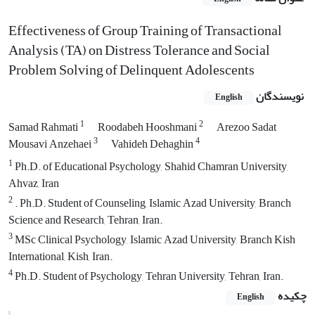
Effectiveness of Group Training of Transactional
Analysis (TA) on Distress Tolerance and Social
Problem Solving of Delinquent Adolescents
نویسندگان
English
1
2
Samad Rahmati
Roodabeh Hooshmani
Arezoo Sadat
3
4
Mousavi Anzehaei
Vahideh Dehaghin
1
Ph.D. of Educational Psychology, Shahid Chamran University,
Ahvaz, Iran
2
. Ph.D. Student of Counseling, Islamic Azad University, Branch
Science and Research, Tehran, Iran.
3
MSc Clinical Psychology, Islamic Azad University, Branch Kish
International, Kish, Iran.
4
Ph.D. Student of Psychology, Tehran University, Tehran, Iran.
چکیده
English