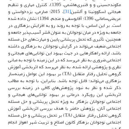
مکوندحسینی و و قنبری‌هاشمی، 1395)، کنترل مهاری و تنظیم
هیجانی (سکوونینا و آلشین
[31]
، 2015؛ صارمی، یزدخواستی و
عریضی‌سامانی، 1396؛ آقایوسفی و منجم، 1394) نشان داده شده
است. بر این اساس، با توجه به روند رو به افزایش بزهکاری در
جامعه به ویژه در میان نوجوانان به عنوان قشر آسیب‌پذیر جامعه و
همچنین، تأثیری که تحمل پریشانی پایین و مهارت‌های حل مسئله
اجتماعی ضعیف می‌تواند در گرایش نوجوانان به بزهکاری داشته
باشد، ارائه راهکارهایی در جهت بهبود این توانایی‌های هیجانی و
اجتماعی ضروری به نظر می‌رسد که در این زمینه با توجه به مبانی
نظری و پژوهشی ارائه شده، به نظر می‌رسد که اثربخشی آموزش
گروهی تحلیل رفتار متقابل (TA) بر بهبود این عواملِ زمینه‌ساز
بزهکاری می‌تواند؛ قابل توجه باشد. بنابراین، با توجه به مطالب
ذکر شده و نظر به نبود پژوهش‌های کافی در زمینه بررسی
اثربخشی این رویکرد درمانی بر بهبود توانایی‌های هیجانی و
اجتماعی نوجوانان بزهکار به ویژه تحمل پریشانی و حل مسئله
اجتماعی آنان، پژوهش حاضر با هدف بررسی اثربخشی آموزش
گروهی تحلیل رفتار متقابل (TA) بر تحمل پریشانی و حل مسئله
اجتماعی نوجوانان بزهکار کانون اصلاح و تربیت شهر اهواز انجام
گرفت.