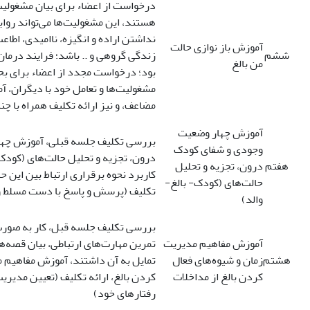
درخواست از اعضاء برای بیان مشغولیت
هستند، این مشغولیت‌ها می‌تواند رواب
نداشتن اراده و انگیزه، ناامیدی، اطاعت
آموزش باز نوازی حالت
ششم
زندگی گروهی و .. باشد؛ فرایند درمان
من بالغ
بود؛ درخواست مجدد از اعضاء برای بح
مشغولیت‌ها و تعامل خود با دیگران، آم
مضاعف، و نیز ارائه تکلیف همراه با چند
آموزش چهار وضعیت
بررسی تکلیف جلسه قبلی، آموزش چه
وجودی و شفای کودک
درون، تجزیه و تحلیل حالت‌های (کودک-
هفتم
درون، تجزیه و تحلیل
کاربرد نحوه برقراری ارتباط بین این حال
حالت‌های (کودک- بالغ-
تکلیف (پرسش و پاسخ با دست مسلط و
والد)
بررسی تکلیف جلسه قبل، کار به صورت
آموزش مفاهیم مدیریت
تمرین مهارت‌های ارتباطی، بیان قصه‌ه
هشتم
زمان و شیوه‌های فعال
تمایل به آن داشتند، آموزش مفاهیم م
کردن بالغ از مداخلات
کردن بالغ، ارائه تکلیف (تعیین مدیریت
رفتارهای خود)