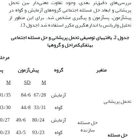
بررسی‌های دقیق‌تر بعدی، وجود تفاوت معنی‌دار بین تحمل
پریشانی و ابعاد حل مسئله اجتماعی گروه‌های آزمایش و گواه در
پیش­آزمون، پس­آزمون و پیگیری مشخص شد. برای این منظور از
تحلیل واریانس با اندازه­گیری مکرر استفاده شد (جدول 3).
جدول 2. یافته­های توصیفی تحمل پریشانی و حل مسئله اجتماعی
به­تفکیک
مراحل و گروه­ها
مرحلة
متغیر
گروه
پیش‌آزمون
پس
M
SD
M
آزمایش
67/28
84/6
01/35
تحمل پریشانی
گواه
33/31
44/8
33/30
آزمایش
80/24
49/6
0/27
حل مسئله
سازنده
گواه
93/23
43/5
0/23
حل مسئله