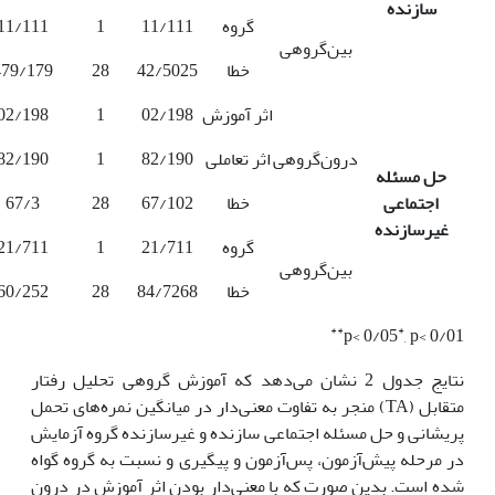
سازنده
گروه
11/111
1
11/111
بین‌گروهی
خطا
42/5025
28
479/179
اثر آموزش
02/198
1
02/198
درون‌گروهی
اثر تعاملی
82/190
1
82/190
حل مسئله
اجتماعی
خطا
67/102
28
67/3
غیرسازنده
گروه
21/711
1
21/711
بین‌گروهی
خطا
84/7268
28
60/252
**
*
p< 0/05
, p< 0/01
نتایج جدول 2 نشان می‌دهد که آموزش گروهی تحلیل رفتار
متقابل (TA) منجر به تفاوت معنی‌دار در میانگین نمره‌های تحمل
پریشانی و حل مسئله اجتماعی سازنده و غیرسازنده گروه آزمایش
در مرحله پیش‌آزمون، پس‌آزمون و پیگیری و نسبت به گروه گواه
شده است. بدین صورت که با معنی‌دار بودن اثر آموزش در درون