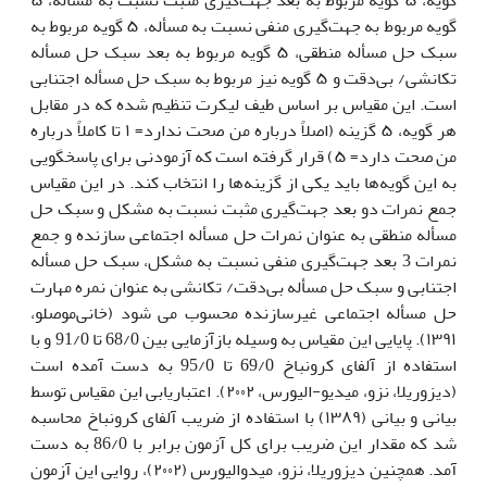
گویه مربوط به جهت‌گیری منفی نسبت به مسأله، ۵ گویه مربوط به
سبک حل مسأله منطقی، ۵ گویه مربوط به بعد سبک حل مسأله
تکانشی/ بی‌دقت و ۵ گویه نیز مربوط به سبک حل مسأله اجتنابی
است. این مقیاس بر اساس طیف لیکرت تنظیم شده که در مقابل
هر گویه، ۵ گزینه (اصلاً درباره من صحت ندارد= ۱ تا کاملاً درباره
من صحت دارد= ۵) قرار گرفته است که آزمودنی برای پاسخگویی
به این گویه‌ها باید یکی از گزینه‌ها را انتخاب کند. در این مقیاس
جمع نمرات دو بعد جهت‌گیری مثبت نسبت به مشکل و سبک حل
مسأله منطقی به عنوان نمرات حل مسأله اجتماعی سازنده و جمع
نمرات 3 بعد جهت‌گیری منفی نسبت به مشکل، سبک حل مسأله
اجتنابی و سبک حل مسأله بی‌دقت/ تکانشی به عنوان نمره مهارت
حل مسأله اجتماعی غیرسازنده محسوب می شود (خانی‌موصلو،
۱۳۹۱). پایایی این مقیاس به وسیله بازآزمایی بین 68/0 تا 91/0 و با
استفاده از آلفای کرونباخ 69/0 تا 95/0 به دست آمده است
(دیزوریلا، نزو، میدیو-الیورس، ۲۰۰۲). اعتباریابی این مقیاس توسط
بیانی و بیانی (۱۳۸۹) با استفاده از ضریب آلفای کرونباخ محاسبه
شد که مقدار این ضریب برای کل آزمون برابر با 86/0 به دست
آمد. همچنین دیزوریلا، نزو، میدوالیورس (۲۰۰۲)، روایی این آزمون