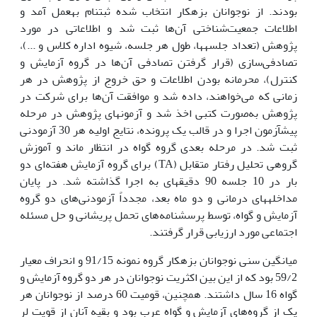
بودند. از نوجوانان بزهکار انتخاب شده ثبت­نام به­عمل آمد و
اطلاعات جمعیت‌شناختی آن‌ها ثبت شد و اطلاعاتی در مورد
پژوهش (تعداد جلسه­ها، طول هر جلسه، شیوه‌ اداره کلاس و ...)،
تصادفی‌سازی (قرار گرفتن تصادفی آن‌ها در گروه آزمایش و
کنترل)، محرمانه بودن اطلاعات و حق خروج از پژوهش در هر
زمانی که می‌خواهند، داده شد و موافقت آن‌ها برای شرکت در
پژوهش به‌صورت کتبی اخذ شد و آزمون­های پژوهش در مرحله
پیش­آزمون اجرا و در قالب یک پرونده، نتایج اولیه هر 30 آزمودنی
ثبت شد. در مرحله بعدی گروه گواه در انتظار ماند و آموزش
گروهی تحلیل رفتار متقابل (TA) برای گروه آزمایش هفته‌ای دو
بار در 10 جلسه 90 دقیقه­ای به اجرا گذاشته شد. در پایان
مداخله­های درمانی و دو ماه بعد، مجدداً آزمودنی‌های دو گروه
آزمایش و گواه، توسط پرسشنامه‌های تحمل پریشانی و حل مسئله
اجتماعی مورد ارزیابی قرار گرفتند.
میانگین سنی نوجوانان بزهکار گروه نمونه 91/15 و انحراف معیار
59/2 بود که از این بین اکثریت نوجوانان در هر دو گروه آزمایش و
گواه 16 سال داشتند. همچنین، قومیت 60 درصد از نوجوانان هر
یک از گروه‌‌های آزمایش و گواه عرب بود و بقیه آنان از قویت لر