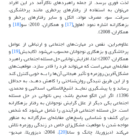
لذت فوری برسد. از جمله راهبردهای ناکارآمد در این افراد
می‌توان به استفاده از رفتارهای پرخطری مانند پرخاشگری،
سرقت، سوء مصرف مواد، الکل و سایر رفتارهای پرخطر و
بزهکارانه اشاره نمود (هاول
[17]
و همکاران، 2010؛ سو
[18]
و
همکاران، 2008).
علاوه‌براین، نقص در مهارت‌های اجتماعی و ارتباطی از عوامل
پرخاشگری و بزهکاری نوجوانان محسوب می‌شود (کایدیش
[19]
و
همکاران، 2007)؛ لذا، افزایش توانایی حل مسئله اجتماعی، راهبرد
مقابله‌ای مهمی است که می‌تواند فرد را قادر سازد، موقعیت‌های
مشکل‌آفرین روزمره و تأثیر هیجانی آن‌ها را بــه خوبی کنترل کند
و از این طریق تنیدگی روان‌شناختی را کاهش دهــد، به حداقل
رساند و یا پیشـگیری نمایــد (شیخ‌الاسلامی، اسدالهی و محمدی،
1396). اگر این الگو صحیح باشد، پس ناتوانی در حل مسئله
اجتماعی یکی دیگر از علل گرایش نوجوانان به رفتار بزهکارانه
است. حل مسئله اجتماعی فرآیندی را شامل می‌شود که شخص
برای کشف و شناسایی پاسخ‌های مقابله‌ای سازگارانه به منظور
مواجه شدن با موقعیت مشکل‌زای خاص در زندگی روزمره تلاش
می‌کند (دیزوریلا، چانگ و سانا
[20]
، 2004؛ دیزوریلا، میدیو-