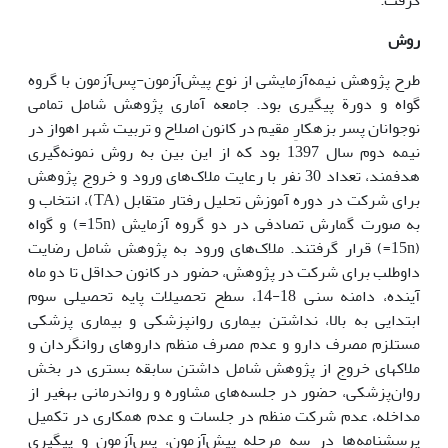
روش
طرح پژوهش نیمه‌آزمایشی از نوع پیش‌آزمون-پس‌آزمون با گروه
گواه و دورة پیگیری بود. جامعه آماری پژوهش شامل تمامی
نوجوانان پسر بزهکارِ مقیم در کانون اصلاح و تربیت شهر اهواز در
نیمه دوم سال 1397 بود که از این بین به روش نمونه‌گیری
هدفمند، تعداد 30 نفر با رعایت ملاک‌های ورود و خروج پژوهش
برای شرکت در دوره آموزش تحلیل رفتار متقابل (TA)، انتخاب و
به صورت گمارش تصادفی در دو گروه آزمایش (15n=) و گواه
(15n=) قرار گرفتند. ملاک‌های ورود به پژوهش شامل رضایت
داوطلب برای شرکت در پژوهش، حضور در کانون حداقل تا دو ماه
آینده، دامنه سنی 18-14، سطح تحصیلات پایه تحصیلی سوم
ابتدایی به بالا، نداشتن بیماری روانپزشکی و بیماری پزشکی
مستلزم مصرف دارو و عدم مصرف منظم داروهای روانگردان و
ملاک­های خروج از پژوهش شامل داشتن سابقه بستری در بخش
روان‌پزشکی، حضور در جلسه‌های مشاوره و روان­درمانی به­غیر از
مداخله، عدم شرکت منظم در جلسات و عدم همکاری در تکمیل
پرسشنامه‌ها در سه مرحله پیش‌آزمون، پس‌آزمون و پیگیری