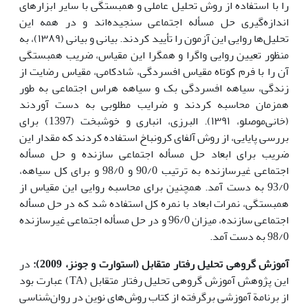
را با استفاده از روش تحلیل عاملی و همبستگی با سایر ابزارهای
اندازه‌گیری حل مسأله اجتماعی سنجیده‌اند و در همه این
تحلیل‌ها روایی این آزمون را تأیید کردند. بیانی و بیانی (۱۳۸۹)، به
منظور تعیین روایی واگرا و همگرا این مقیاس، ضریب همبستگی
آن را با فرم کوتاه مقیاس افسردگی، شادکامی، مقیاس رضایت از
زندگی، سیاهه افسردگی بک و سیاهه هراس اجتماعی به طور
همزمان محاسبه کردند و ضرایب مطلوبی به دست آوردند
(خانی‌موصلو، ۱۳۹۱). البرزی، انباری و خوشبخت (1397) برای
بررسی پایایی، از روش آلفای کرونباخ استفاده کردند که مقدار این
ضریب برای ابعاد حل مسأله اجتماعی سازنده و حل مسأله
اجتماعی غیرسازنده به ترتیب 90/0 و 98/0 و برای کل سیاهه،
93/0 به دست آمد. همچنین برای محاسبه روایی این مقیاس از
همبستگی، نمرات ابعاد با نمره کل استفاده شد که در حل مسأله
اجتماعی سازنده، میزان 96/0 و در حل مسأله اجتماعی غیرسازنده
98/0 به دست آمد.
آموزش گروهی تحلیل رفتار متقابل (
استوارت و جونز، 2009
):
در
این پژوهش آموزش گروهی تحلیل رفتار متقابل (TA) عبارت بود
از برنامة آموزشی برگرفته از کتاب روش‌های نوین در روان‌شناسی