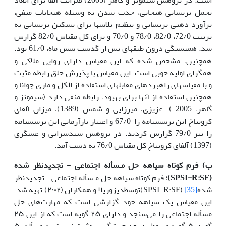
تحمل پریشانی هیجانی، جذب شدن به وسیله هیجانات منفی،
برآورد ذهنی پریشانی و تنظیم تلاش­ها برای تسکین پریشانی به
ترتیب 72/0، 82/0، 78/0 و 70/0 و برای کل مقیاس 82/0 گزارش
شد. همبستگی درون طبقه­ای پس از گذشت شش ماه، 61/0 بود.
همچنین، مشخص شده که این مقیاس دارای روایی ملاکی و
همگرای اولیه خوبی است. این مقیاس با پذیرش خلق رابطه مثبت
و با مقیاس­های راهبردهای مقابله­ای استفاده از الکل و ماری جوانا و
همچنین استفاده از آنها برای بهبود، رابطه منفی دارد (سیمونز و
گاهر، 2005 ). عزیزی، میرزایی و شمس (1389)، میزان آلفای
کرونباخ این پرسشنامه را 67/0 و اعتبار بازآزمایی این پرسشنامه
را نیز 79/0 گزارش کردند. در پژوهش سیدسرابی و عسگری
(1397) آلفای کرونباخ کل مقیاس 76/0 به دست آمد.
ب) فرم کوتاه سیاهه حل مـسأله اجتماعی
-
تجدیدنظر شده
(
SPSI-R:SF
):
فرم کوتاه سیاهه حل مـسأله اجتماعی - تجدیدنظر
شده
[35]
(SPSI-R:SF)توسطدیزوریلا و همکاران (۲۰۰۲) تهیه شد.
این مقیاس یک سیاهه خود گزارشی است که مهارت‌های حل
مسأله اجتماعی را می‌سنجد و دارای ۲۵ گویه است که از این ۲۵
گویه، ۵ گویه مربوط به بعد جهت‌گیری مثبت نسبت به مسأله، ۵