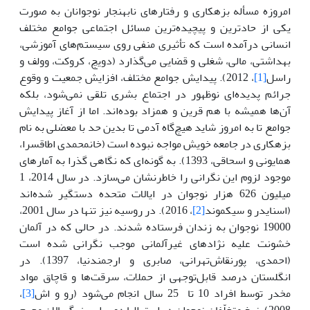
امروزه مسأله بزهکاری و رفتارهای نابهنجار نوجوانان به صورت
یکی از حادترین و پیچیده‌ترین مسائل اجتماعی جوامع مختلف
انسانی درآمده است که ‌تأثیری منفی ‌‌روی ‌سیستم‌های ‌آموزشی،
بهداشتی، ‌مالی، ‌شغلی‌ و‌ قضایی می‌گذارد (دویچ، کروکت، وولف و
راسل
[1]
، 2012). پیدایش جوامع مختلف، افزایش جمعیت و وقوع
جرائم پدیده‌ای نوظهور در اجتماع بشری تلقی نمی‌شود، بلکه
آن‌ها همیشه با هم قرین و همزاد بوده‌اند. اما از آغاز پیدایش
جوامع تا به امروز شاید هیچ‌گاه آدمی تا بدین حد با معضلی به نام
بزهکاری در جامعه خویش مواجه نبوده است (خانمحمدی اطاقسرا،
همایونی و اسحاقی، 1393). به گونه‌ای که نگاهی گذرا به آمارهای
موجود لزوم این نگرانی را خاطرنشان می‌سازد. در سال 2014، 1
میلیون 626 هزار نوجوان در ایالات متحده دستگیر شده‌اند
(اسنایدر و سیکموند
[2]
، 2016). در روسیه نیز تنها در سال 2001،
19000 نوجوان به زندان فرستاده شدند. در حالی که در آلمان
خشونت علیه نژادهای غیرآلمانی موجب نگرانی شده است
(احمدی، پورنقاش‌تهرانی، صابری و ارجمندنیا، 1397). در‌
انگلستان ‌درصد ‌قابل‌توجهی ‌از ‌حملات، ‌سرقت‌‌‌ها‌ و‌ قاچاق‌ مواد‌
مخدر‌ توسط افراد 10 تا 25 سال انجام می‌شود (رو و اش
[3]
،
2008). نرخ ‌متخلّفان ‌نوجوان ‌در استرالیا دو برابر بزرگسالان مجرم