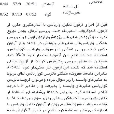
اجتماعی
آزمایش
20/51
57/8
0/44
حل مسئله
غیرسازنده
گواه
07/52
97/10
0/52
قبل از اجرای آزمون تحلیل واریانس با اندازه­گیری مکرر، از
آزمون کلموگروف‌ـ اسمیرنف جهت بررسی نرمال بودن توزیع
نمرات دو گروه در متغیرهای پژوهش،ازآزمون لوین جهت بررسی
همگنی واریانس‌های متغیرهای پژوهش در جامعه و از آزمون
باکس جهت بررسی همگنی ماتریس‌های واریانس-کوواریانس،
استفاده شد که نتایج این آزمون­ها معنی­دار نبود (05/0 p
>
)،
همچنین به منظور بررسی پیش­‌فرض کرویت از آزمون موخلی
استفاده شد که نتیجه این آزمون نیز معنی‌دار نبود (05/p>)؛
بنابراین داده‌ها مفروضه همگنی ماتریس کوواریانس­ خطای مربوط
به متغیرهای وابسته را زیر سوال نبرده و می‌توان کرویت ماتریس
کواریانس متغیرهای وابسته را پذیرفت و از مقادیر F با درجه
آزادی استفاده کرد. بنابراین داده‌ها پیش­فرض­های استفاده از
تحلیل واریانس با اندازه­گیری مکرر را زیر سوال نبرده­اند. لذا با
توجه به رعایت مفروضه‌ها، می‌توان از آزمون تحلیل واریانس با
اندازه­گیری مکرر استفاده کرد. نتایج در جدول 3 گزارش شده