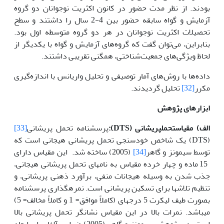
بودند. از نظر مدت حضور در کانون اکثریت نوجوانان دو گروه
آزمایش و گواه سابقه حضور بین 4-2 سال را داشتند و سطح
تحصیلات اکثریت نوجوانان در هر دو گروه متوسطه اول بود.
بنابراین، می‌توان گفت که گروه‌های آزمایش و گواه با یکدیگر از
لحاظ ویژگی‌های جمعیت‌شناختی، همگنی تقریبی داشتند.
مکرر
[32]
تحلیل گردیدند.
ابزارهای پژوهش
الف) مقیاس
تحمل
پریشانی
(
DTS
)
:
پرسشنامه تحمل پریشانی
[33]
(DTS) یک شاخص خودسنجی تحمل پریشانی هیجانی است که
توسط سیمونز و گاهر
[34]
(2005) ساخته شد. این مقیاس دارای
15 ماده و چهار خرده مقیاس به نام­های تحمل پریشانی هیجانی،
جذب شدن به وسیله هیجانات منفی، برآورد ذهنی پریشانی، و
تنظیم تلاش­ها برای تسکین پریشانی است. نمره­گذاری پرسشنامه
بصورت طیف لیکرت 5 درجه­ای (کاملاً موافق= 1 و کاملاً مخالف= 5)
می­باشد. نمرات بالا در این مقیاس نشانگر تحمل پریشانی بالا
است. در پژوهش سیمونز و گاهر (2005) ضرایب آلفا برای ابعاد