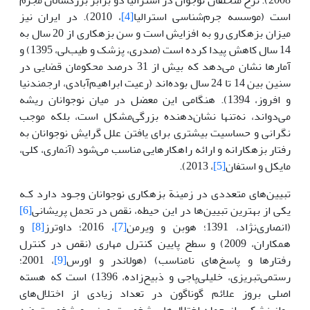
است (موسسه جرم‌شناسی استرالیا
[4]
، 2010). در ایران نیز
میزان بزهکاری رو به افزایش است و سن بزهکاری از 20 سال به
14 سال کاهش پیدا کرده است (صدری، پزشک و طیب‌لی، 1395) و
آمارها نشان می‌دهد که بیش از 31 درصد محکومان قضایی در
سنین بین 14 تا 24 سال بوده‌اند (رعیت ابراهیم‌آبادی، ارجمندنیا
و افروز، 1394). هنگامی این معضل در میان نوجوانان ریشه
می‌دواند، ‌نه‌تنها ‌نشان‌دهنده ‌بزرگی‌مشکل‌ است، بلکه موجب
نگرانی و حساسیت بیشتری برای یافتن علل گرایش نوجوانان به
رفتار بزهکارانه و ارائه راهکارهایی مناسب می‌شود (آنماری، کلی،
مایکل و استفان
[5]
، 2013).
تبیین‌های متعددی در زمینة بزهکاری نوجوانان وجـود دارد کـه
یکی از بهترین تبیین‌ها در این حیطه، نقص در تحمل پریشانی
[6]
(انصاری‌نژاد، 1391؛ هوبن و ویرمن
[7]
، 2016؛ داوترز
[8]
و
همکاران، 2009) و سطح پایین کنترل مهاری (نقص در کنترل
رفتارها و پاسخ‌های نامناسب) (هولاندر و اورس
[9]
، 2001؛
رستمی‌تبریزی، خلیلی‌پاجی و ذبیح‌زاده، 1396) است که هسته
اصلی بروز علائم گوناگون در تعداد زیادی از اختلال‌های
روانپزشکی، از جمله اختلال‌های شخصیت مرزی و شخصیت ضد