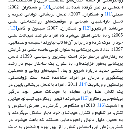
اجتماعی در نظر گرفته شده‌اند (ماتیاس
[10]
و همکاران، 2002؛
مبینی
[11]
و همکاران، 2007). تحمل پریشانی، توانایی تجربه و
تحمل ناراحتی­های هیجانی و موقعیت‌های روانشناختی منفی
می‌باشد (اوکلیری
[12]
و همکاران، 2007؛ سیمون و گاهر
[13]
،
2005) و به حالتی اطلاق می‌شود که افراد بتوانند هیجانات منفی
خود را درک کرده و در برابر آن‌ها تاب بیاورند (مقیسه و عبدالهی،
1397)؛ لذا، تحمل پریشانی به عنوان نوعی عاطفه منفی در گرایش
به رفتارهای پرخطر مؤثر است (بشرپور و عباسی، 1393). تحمل
پریشانی به‌طور فزاینده‌ای، به عنوان یک ساختار مهم در رشد
بینشی جدید درباره شروع و بقاء آسیب‌های روانی و همچنین
پیشگیری و درمان در افراد مشاهده ‌شده است (زولنسکی،
برنستین و وجانویک
[14]
، 2011). افراد با تحمل پریشانی پایین در
یک تلاش غلط برای مقابله با هیجانات منفی خود درگیر
بی‌نظم‌جویی رفتاری
[15]
می‌شوند (کیوق، ریکاردی، تیمپانو، میتچل
و ا شمیت
[16]
، 2010) و هنگام قرار گرفتن در معرض استرس و
تنش، در تنظیم و کنترل هیجان­های خود دچار مشکل می‌گردند و
به همین دلیل دنبال راهبردهایی هستند که باعث می­شود در
کمترین زمان این احساس تنش را از بین ببرد و شخص به حالت