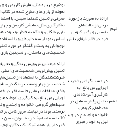
توضیح درباره مثل نمایش کارپمن و چه
نمونه از بازی‌های مطرح شده در کتاب ت
ارائة به صورت بازخورد
معرفی و تحلیل شدند؛ سپس، با استفاده 
برخی از حالت‌های
به‌کارگیری مثل نمایشی کارپمن و چها
نهم
نفسانی و رفتار کنونی
بازی «الکلی» و «اَگه به خاطر تو نبود» هم
فرد در قالب ایفای نقش
اساس نمودار سه دایره‌ای و با استفاده
نوجوانان به بحث و گفتگو در مورد تحلی
شخصیت‌های داستان، و همچنین بازی‌ه
ارائه مبحث پیش‌نویس زندگی و تعاریف
تحلیل پیش‌نویس شخصیت‌های اصلی دا
شرکت‌کنندگان با استفاده از تحلیل‌های
در دست گرفتن قدرت
شخصیت و چهار وضعیت زندگیدر سطح تح
اجرایی من بالغ، به
واقع، مداخله درمانی جلسه آخر در
کارگیری آموخته‌های
اجرایی من بالغ، به کارگیری آموخته‌های
دهم
تحلیل رفتار متقابل در
محیط‌های گروهی، خانواده و اجتماع و نه
محیط‌های گروهی،
برسند، بود؛ در نهایت، مرور کامل بر ت
خانواده و اجتماع در جهت
10 جلسه انجام شد و به‌عنوان حسن 
نیل به خود رهبری
قدردانی از همه شرکت‌کنندگان، لوح یا