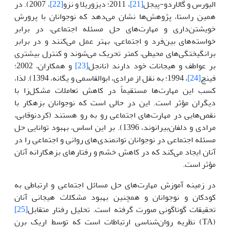
الیورس و گالاردو-پیجل
[21]
، 2011؛ دیزوریلا و نزو
[22]
، 2007). در
همین راستا، پژوهش‌ها نشان می‌دهد که نوجوانان با پرورش
خویشتن‌داری و مهارت‌های حل مسئله اجتماعی، در برابر
خواسته‌های بین‌فرد و اجتماعی، بهتر عمل می‌کنند و در برابر
برانگیختگی‌های محیطی، کمتر تحریک می‌شوند و کنترل بیشتری
بر عواطف و هیجانات خود دارند (نانجل
[23]
و همکاران، 2002؛
فینچ
[24]
، 1994؛ به نقل از مرادی، ابوالقاسمی و یگانه، 1394). لذا،
کسب این مهارت‌ها مستقیماً در کاهش تعاملات مشکل‌زا با
دیگران مؤثر است. این در حالی است که نوجوانان بزهکار با
نقص‌هایی در مهارت‌های اجتماعی رو به رو هستند (کردنوقابی،
مرادی و دلفان‌بیرانوند، 1396). بر این اساس، بهبود توانایی حل
مسئله اجتماعی در نوجوانان توانمندی‌های روانی و اجتماعی را در
آنان ایجاد می‌کند که در کاهش خشم و رفتارهای بزهکارانه آنان
مؤثر است.
در زمینه آموزش مهارت‌های حل مسائل اجتماعی و ارتباطی به
کودکان و نوجوانان و همچنین بهبود مشکلات هیجانی آنان
تحقیقات گوناگونی صورت گرفته است. تحلیل رفتار متقابل
[25]
(TA) نظریه روان‌شناسی ارتباطات است که توسط اریک برن