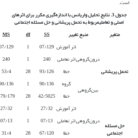
است.
جدول 3. نتایج تحلیل واریانس با اندازه‌گیری مکرر برای اثرهای
اصلی و تعاملی
مربوط به تحمل پریشانی و حل مسئله اجتماعی
متغیر
منبع تغییر
SS
df
MS
اثر آموزش
07/129
1
07/129
درون‌گروهی
اثر تعاملی
240
1
240
تحمل پریشانی
خطا
93/126
28
53/4
گروه
90/136
1
90/136
بین‌گروهی
خطا
42/5025
28
479/179
اثر آموزش
27/32
1
27/32
درون‌گروهی
اثر تعاملی
07/13
1
07/13
حل مسئله
اجتماعی
خطا
67/120
28
31/4