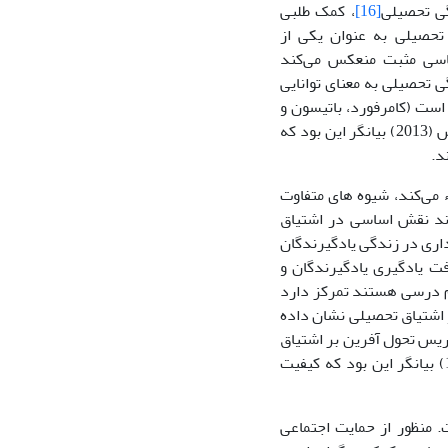
گی تحصیلی
[16]
، کمک طلبی
حصیلی به عنوان یکی از
ناسی مثبت منعکس می‌کند
زندگی تحصیلی به معنای توانایی
 است (کامرفورد، باتیسون و
، 2015). نتایج پژوهش های پورعبدل، صبحی‌قراملکی و عباسی (1394)، بالکیس (2013) بیانگر این بود که
د.
 می‌کند، شیوه های متفاوت
اند نقش اساسی در اشتیاق
داری در زندگی یادگیرندگان
پیشرفت یادگیری یادگیرندگان و
یم درسی هستند تمرکز دارد
 و اشتیاق تحصیلی نشان داده
ه تدریس تحول آفرین بر اشتیاق
تحصیلی اثر مثبت دارد. نتایج پژوهش های غلام زاده (1393)، منطقی و همکاران (1395) بیانگر این بود که کیفیت
. منظور از حمایت اجتماعی