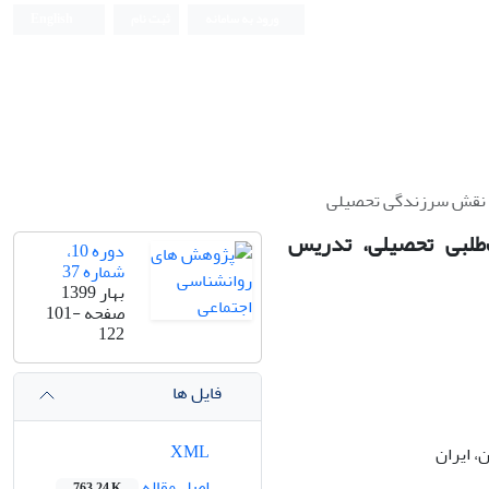
ورود به سامانه
ثبت نام
English
ری نقش سرزندگی تحصیلی
‌طلبی تحصیلی، تدریس
دوره 10،
شماره 37
بهار 1399
صفحه
101-
122
فایل ها
XML
، ایران
اصل مقاله
763.24 K