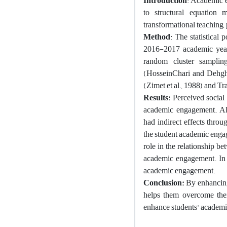
Introduction
: Academic e
to structural equation
transformational teaching,
Method
: The statistical
2016-2017 academic year
random cluster samplin
(HosseinChari and Dehgha
(Zimet et al., 1988) and T
Results:
Perceived social
academic engagement. Als
had indirect effects thr
the student academic enga
role in the relationship b
academic engagement. In to
academic engagement.
Conclusion:
By enhancing 
helps them overcome thei
enhance students' academic