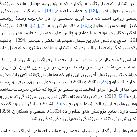
بر اشتیاق تحصیلی تأثیر می‌گذارد که می‌توان به عواملی مانند سرزند
تدریس تحول آفرین
[18]
و حمایت اجتماعی
[19]
اشاره کرد. سرزندگی ت
زیستی روانی است که تاب آوری تحصیلی را در چارچوب زمینۀ روانش
ینز، اوماندسن و هالواری
[20]
،2012؛ مارتین و مارش
[21]
، 2008). سر
ادگیرندگان در مواجهه با موانع و چالش های تحصیلی و فائق آمدن بر آنها
که سرزندگی تحصیلی بالایی دارند، اشتیاق و علاقه بیشتری به تحصیل دارن
اساسی که به نظر می‌رسد در اشتیاق تحصیلی فراگیران نقش اساسی ایفاء
ساتید می‌باشد، در همین راستا تدریس در نوع تحول آفرین آن می‌تو
باشد، تدریس تحول آفرین بر این باور که معلمان می‌توانند تغییرات معنی‌
دارد (اسلاویچ
[23]
، 2005 و 2006). تدریس تحولی بر روی ترقی و 
آنها از طریق اجرای فعالیت‌های مبتنی بر گروه که شامل تجربیات مفاه
باردو
[24]
، 2012). در تحقیقات مختلف تأثیر تدریس بر سرزندگی تحصیلی
جباری (1396)، نولند و ریچارد
[25]
(2014) بیانگر این بود ک
ند پیش بینی کننده سرزندگی تحصیلی یادگیرندگان باشد.
متغیرهای تأثیرگذار بر اشتیاق تحصیلی، حمایت اجتماعی ادراک شده است