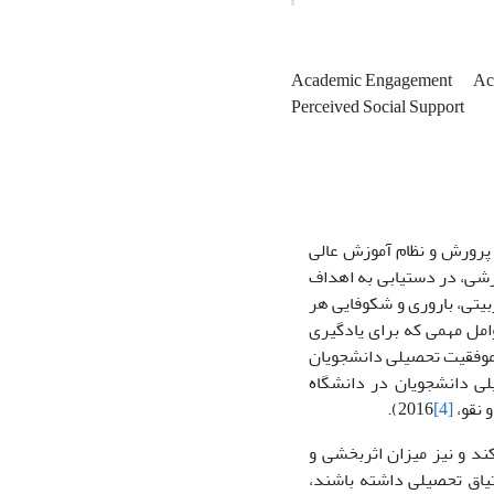
Academic Engagement
Ac
Perceived Social Support
پرورش و نظام آموزش عالی
زشی، در دستیابی به اهداف
ربیتی، باروری و شکوفایی هر
ا موجب می‌شود (عباسی و همکاران، 1394). یکی از عوامل مهمی که برای یادگیری
موفقیت تحصیلی دانشجویان
ی دانشجویان در دانشگاه
2016).
[4]
ند و نیز میزان اثربخشی و
نی که اشتیاق تحصیلی داشته باشند،