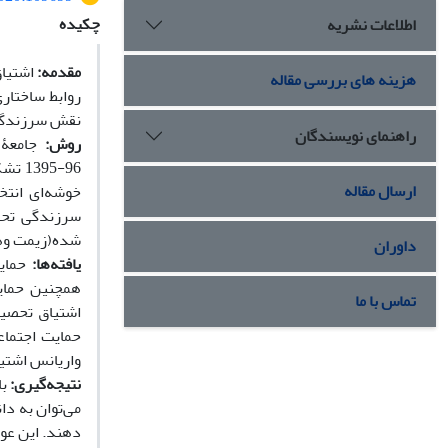
چکیده
اطلاعات نشریه
مقدمه:
اشتیاق
هزینه های بررسی مقاله
روابط ساختار
نقش سرزندگی
راهنمای نویسندگان
روش:
جامعۀ 
ارسال مقاله
شده(زیمت وهمکاران، 1988) و تدریس تحول آفرین (بو
داوران
یافته
ها:
حمای
همچنین حمای
تماس با ما
اشتیاق تحصیل
واریانس اشتیا
نتیجه
گیری:
با
می‌توان به د
دهند. این عوا