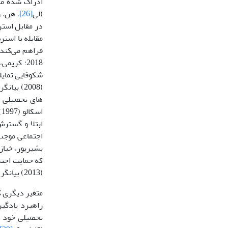
ادراک شده می
(لی
[26]
، هن، ونگ و چنگ، 
در مقابل استر
مقابله با استر
فراهم می‌کند
(2008) ب
ابتلا و گستر
(2013) بیانگر این بود که حمایت اجتماعی پیش‌بینی کننده سرزندگی تحصیلی است.
متغیر دیگری ک
راهبرد یادگی
تحصیلی خود ر