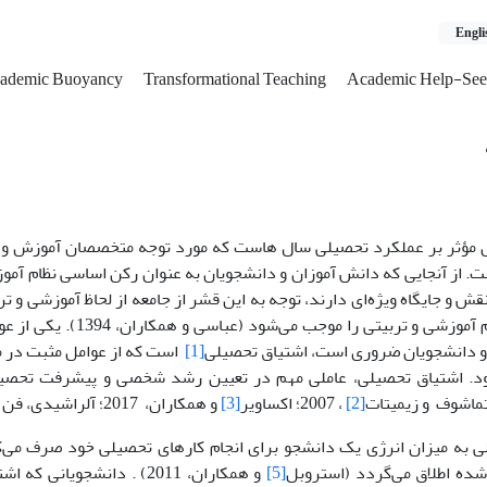
Engli
ademic Buoyancy
Transformational Teaching
Academic Help-See
ل مؤثر بر عملکرد تحصیلی سال هاست که مورد توجه متخصصان آموزش و 
ت. از آنجایی که دانش آموزان و دانشجویان به عنوان رکن اساسی نظام آمو
ش و جایگاه ویژه‌ای دارند، توجه به این قشر از جامعه از لحاظ آموزشی و ت
چه بیشتر نظام آموزشی و تربیتی ر
و دانشجویان ضروری است، اشتیاق تحصیلی
[1]
است که از عوامل مثبت در 
ود. اشتیاق تحصیلی، عاملی مهم در تعیین رشد شخصی و پیشرفت تحصیل
اشوف و زیمیتات
[2]
، 2007؛ اکساویر
[3]
و همکاران، 2017؛ آلراشیدی، فن و نقو،
ی به میزان انرژی یک دانشجو برای انجام کارهای تحصیلی خود صرف می‌ک
شده اطلاق می‌گردد (استروبل
[5]
و همکاران، 2011) . دانشجویا