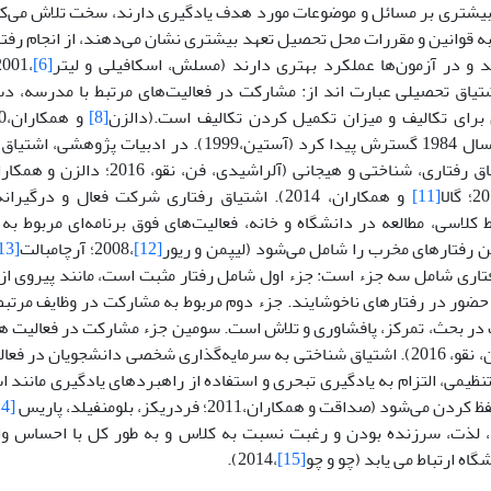
بیشتری بر مسائل و موضوعات مورد هدف یادگیری دارند، سخت تلاش می‌کنن
به قوانین و مقررات محل تحصیل تعهد بیشتری نشان می‌دهند، از انجام رفتار
د و در آزمون‌ها عملکرد بهتری دارند (مسلش، اسکافیلی و لیتر
[6]
،2001؛ کلاسن و بوتلر
اق تحصیلی عبارت اند از: مشارکت در فعالیت‌های مرتبط با مدرسه، دستی
رای تکالیف و میزان تکمیل کردن تکالیف است.(دالزن
[8]
در سال 1984 گسترش پیدا کرد (آستین،1999). در ادبی
[11]
و همکاران، 2014). اشتیاق رفتاری شرکت فعال و د
ط کلاسی، مطالعه در دانشگاه و خانه، فعالیت‌های فوق برنامه‌ای مربوط ب
 رفتارهای مخرب را شامل می‌شود (لیپمن و ریور
[12]
،2008؛ آرچامبالت
[13]
تاری شامل سه جزء است: جزء اول شامل رفتار مثبت است، مانند پیروی از 
حضور در رفتارهای ناخوشایند. جزء دوم مربوط به مشارکت در وظایف مرتبط
 در بحث، تمرکز، پافشاوری و تلاش است. سومین جزء مشارکت در فعالیت 
(آلراشیدی، فن، نقو، 2016). اشتیاق شناختی به سرمایه‌گذاری شخصی دانشجویان 
ظیمی، التزام به یادگیری تبحری و استفاده از راهبردهای یادگیری مانند ا
ی‌شود (صداقت و همکاران،2011؛ فردریکز، بلومنفیلد، پاریس
[14]
ه، لذت، سرزنده بودن و رغبت نسبت به کلاس و به طور کل با احساس وا
گاه ارتباط می یابد (چو و چو
[15]
،2014).