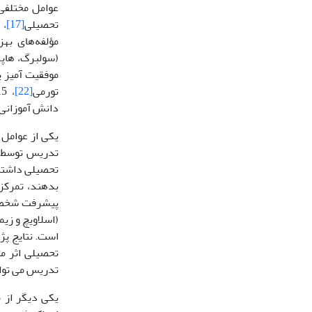
عوامل مختلفی 
تحصیلی
[17]
، 
مؤلفه‌های به
(سولبرگ، هاپک
موفقیت آمیز ی
تورمی
[22]
دانش آموزانی 
یکی از عوامل 
تدریس توسط ا
تحصیلی داشته 
بدهند، تمرکز 
پیشرفت شخصی 
(اسلاویچ و زیم
است. نتایج پژوهش های 
تدریس می توا
یکی دیگر از 