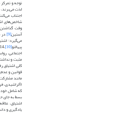
توجه و تمرکز 
لذت می‌برند، 
اجتناب می‌کنن
شاخص‌های اشتی
وقت گذاشتن ب
آستین
[9]
پیهالتو
[10]
،2014؛ گالا
اجتماعی، رواب
مثبت و نداشتن
کلی اشتیاق رف
قوانین و عدم 
مانند مشارکت
که شامل خودتن
بسط به جای حفظ کردن م
اشتیاق، علاق
یادگیری و دانش