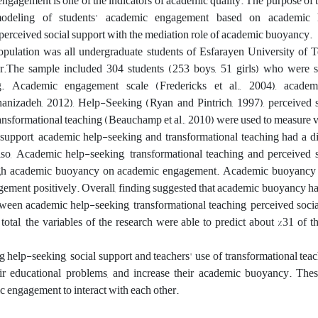
ngagement is one of the indicators of academic quality. The purpose of 
 modeling of students' academic engagement based on academic h
 perceived social support with the mediation role of academic buoyancy.
 population was all undergraduate students of Esfarayen University of 
.The sample included 304 students (253 boys, 51 girls) who were s
g. Academic engagement scale (Fredericks et al., 2004), acade
nizadeh, 2012), Help-Seeking (Ryan and Pintrich, 1997), perceived s
ransformational teaching (Beauchamp et al., 2010) were used to measure v
 support, academic help-seeking and transformational teaching had a di
o, Academic help-seeking, transformational teaching and perceived s
ough academic buoyancy on academic engagement. Academic buoyancy 
gement positively. Overall, finding suggested that academic buoyancy h
etween academic help-seeking, transformational teaching, perceived soci
tal, the variables of the research were able to predict about %31 of t
help-seeking, social support and teachers' use of transformational teac
r educational problems, and increase their academic buoyancy. Thes
 engagement to interact with each other.