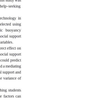
this study was
elp-seeking,
Technology, in
elected using
mic buoyancy
ocial support
ariables.
rect effect on
ocial support
could predict
ad a mediating
al support and
he variance of
hing, students
e factors can