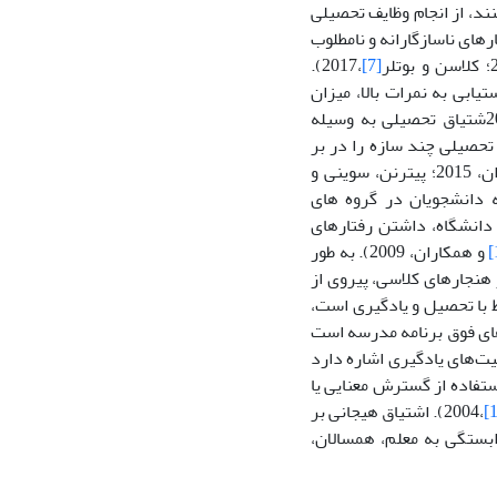
د، از انجام وظایف تحصیلی
های ناسازگارانه و نامطلوب
،2017).
[7]
ابی به نمرات بالا، میزان
و همکاران،20شتیاق تحصیلی به وسیله
ات پژوهشی، اشتیاق تحصیلی چند سازه را در بر
می‌گیرد: اشتیاق رفتاری، شناختی و هیجانی (آلراشیدی، فن، نقو، 2016؛ دالزن و همکاران، 2015؛ پیترنن، سوینی و
رگیرانه دانشجویان در گروه های
ه دانشگاه، داشتن رفتارهای
و همکاران، 2009). به طور
هنجارهای کلاسی، پیروی از
 با تحصیل و یادگیری است،
های فوق برنامه مدرسه است
در فعالیت‌های یادگیری اشاره دارد
ستفاده از گسترش معنایی یا
،2004). اشتیاق هیجانی بر
بستگی به معلم، همسالان،