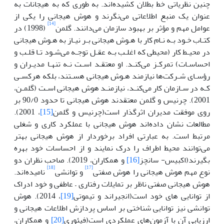
چنین نظریاتی خط بطلان کشیده‌اند. به طوری که به هیجانات به
عنوان یک منبع اطلاعاتی می‌نگرند و هوش هیجانی را یکی از
[14]
عوامل مهم و مؤثر بر بهبود سازمان می‌دانند. گلمن
(1998) در
کتـاب خـود بـه نـام کار با هـوش هیجانی بـر نیـاز به هـوش هیجانی
در محیـط کار (محیطی که اغلـب بـه عقـل توجـه می‌شـود تـا قلـب و
احساسـات) تمرکـز می‌کنـد. او معتقـد اسـت نـه تنهـا مدیـران و
رؤسـای شـرکت‌ها نیازمند هـوش هیجانی هسـتند، بلکه هرکسـی
کـه در سـازمان کار می‌کنـد، نیازمنـد هوش هیجانی اسـت (گلمـن،
2001). چرنیس و گلمن معتقدند هوش هیجانی تا حدود 90/0 بر
روی موفقت مدیران اثرگذار است(چرنیس و گلمن
[15]
، 2001).
مطالعات نشان داده‌اند هوش هیجانی با عملکرد کاری و شغلی
مرتبط است. به عبارتی افراد برخوردار از هوش هیجانی بهتر
می‌توانند محیط اطراف را درک نمایند و از احساسات خود بهره
بگیرند(اکبیس- سانچز
[16]
و همکاران، 2019). صاحب نظران دو
[18]
[17]
نوع مهم هوش هیجانی را هوش صفتی
و توانشی
نامیده‌اند.
هوش هیجانی صفتی ناظر بر تمایلات رفتاری – عاطفی و خود ادراک
از توانایی های خود است(انجیراند و تیموتی
[19]
، 2014). هوش
توانشی نیز توانایی شناختی بر اساس پردازش اطلاعات هیجانی و
ارزیابی آن با آزمون‌های عملکردی است(فیئوری
[20]
و همکاران،