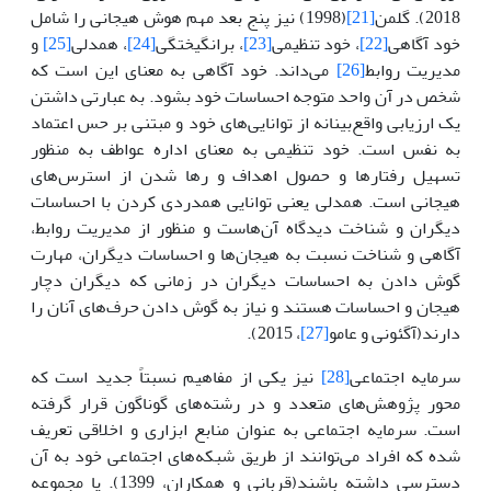
2018). گلمن
[21]
(1998) نیز پنج بعد مهم هوش هیجانی را شامل
خود آگاهی
[22]
، خود تنظیمی
[23]
، برانگیختگی
[24]
، همدلی
[25]
و
مدیریت روابط
[26]
می‌داند. خود آگاهی به معنای این است که
شخص در آن واحد متوجه احساسات خود بشود. به عبارتی داشتن
یک ارزیابی واقع‌بینانه از توانایی‌های خود و مبتنی بر حس اعتماد
به نفس است. خود تنظیمی به معنای اداره عواطف به منظور
تسهیل رفتارها و حصول اهداف و رها شدن از استرس‌های
هیجانی است. همدلی یعنی توانایی همدردی کردن با احساسات
دیگران و شناخت دیدگاه آن‌هاست و منظور از مدیریت روابط،
آگاهی و شناخت نسبت به هیجان‌ها و احساسات دیگران، مهارت
گوش دادن به احساسات دیگران در زمانی که دیگران دچار
هیجان و احساسات هستند و نیاز به گوش دادن حرف‌های آنان را
دارند(آگئونی و عامو
[27]
، 2015).
سرمایه اجتماعی
[28]
نیز یکی از مفاهیم نسبتاً جدید است که
محور پژوهش‌های متعدد و در رشته‌های گوناگون قرار گرفته
است. سرمایه اجتماعی به عنوان منابع ابزاری و اخلاقی تعریف
شده که افراد می‌توانند از طریق شبکه‌های اجتماعی خود به آن
دسترسی داشته باشند(قربانی و همکاران، 1399). یا مجموعه