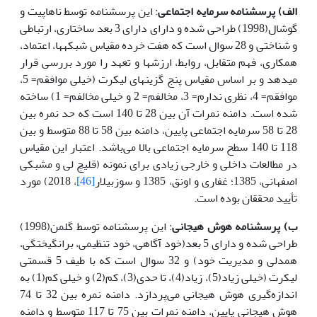
الف) پرسشنامه سرمایه اجتماعی
: این پرسشنامه توسط ناهاپیت و
گوشال(1998) طراحی شده و دارای دارای 3 بعد ساختاری، ارتباطی
و شناختی و 28 سوال است که هفت خرده مقیاس شبکه­ها، اعتماد،
همکاری، فهم متقابل، روابط، ارزش­ها و تعهد را مورد بررسی قرار
می­دهد و بر اساس مقیاس پنج گزینه­ای لیکرت (خیلی موافقم= 5،
موافقم= 4، نظری ندارم= 3، مخالفم= 2 و خیلی مخالفم= 1) ساخته
شده است. دامنه نمرات آن بین 28 تا 140 است که حد نمره بین
28 تا 58 سرمایه اجتماعی پایین، دامنه بین 58 تا 88 متوسط و بین
118 تا 140 سطح سرمایه اجتماعی بالا می‌باشد. اعتبار این مقیاس
در مطالعات داخلی و خارجی زیادی برای نمونه (قلیچ لی و مشبکی
اصفهانی، 1385؛ غفاری و اونق، 1385 و سوزبیلار
[46]
، 2018) مورد
تأیید محققان بوده است.
ب) پرسشنامه هوش هیجانی
: این پرسشنامه توسط گلمن(1998)
طراحی شده و دارای 5 بعد(خود آگاهی، خود تنظیمی، برانگیختگی،
همدلی و مدیریت خود) و 32 سوال است که با طیف 5 قسمتی
لیکرت (خیلی زیاد(5)، زیاد(4)، تا حدی(3)، کم(2) و خیلی کم(1) به
اندازه‌گیری هوش هیجانی می‌پردازد. دامنه نمره بین 32 تا 74
هوش هیجانی پایین، دامنه نمرات بین 75 تا 117 متوسط و دامنه