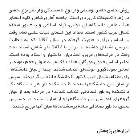
روش تحقیق حاضر توصیفی و از نوع همبستگی و از نظر نوع تحقیق
در زمره تحقیقات کاربردی است. جامعه آماری شامل کلیه اعضای
هیأت علمی دانشگاه­های دولتی، آزاد اسلامی و پیام نور منطقه
شمال غرب کشور است. تعداد این اعضای هیأت علمی تمام وقت
بر اساس برآورد صورت گرفته در سال 1397 که به فعالیت
تدریس اشتغال داشته‌اند برابر با 2412 نفر شامل استاد تمام
وقت در مرتبه‌های مربی، استادیار، دانشیار و استاد بوده است.
لذا بر اساس جدول مورگان تعداد 335 نفر به عنوان حجم نمونه بر
اساس نمونه‌گیری خوشه‌ای انتحاب شدند. ابتدا از میان دانشگاه­
های مختلف شمال غرب کشور 8 دانشگاه انتخاب گردیدند. سپس
از میان این دانشگاه­ها تعداد 8 دانشکده (از هر دانشگاه یک
دانشکده به طور تصادفی انتخاب شدند) در مرحله بعد از میان
گروه­های آموزشی این دانشگاه­ها و از میان اساتید در دسترس
محقق، به طور تصادفی ساده پرسشنامه‌ها میان آنها توزیع شدند.
ابزارهای پژوهش