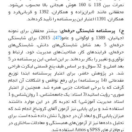
نمرات بین 118 تا 160 هوش هیجانی بالا محسوب می‌شود.
محققانی مانند (ایران‌زاده و همکاران، 1392 و قربانی‌فرد و
همکاران، 1391) اعتبار این پرسشنامه را تأیید کرده‌اند.
ج) پرسشنامه شایستگی حرفه‌ای
: بیشتر محققان برای نمونه
(جهانیان، 1389 و اوگوانی و عامو
[47]
، 2015) برای شایستگی
حرفه‌ای 5 بعد شامل شایستگی‌های دانش، شایستگی‌های
حرفه‌ای، فرایندهای کار، صلاحیت‌های مدیریت خود، ارتباط و
نوآوری و تغییر را بکار برده‌اند. بر این اساس، این پرسشنامه در 5
بعد اصلی و 32 سوال و بر اساس طیف پنج قسمتی لیکرت طراحی
شد. در پژوهش حاضر، برای اعتبار پرسشنامه ابتدا توزیع
مقدماتی (14 پرسشنامه) برای رفع نواقص و اشکالات آن انجام
گرفت که با برخی اصلاحات جزیی همره شد. همچنین از اعتبار
صوری- رؤیت اساتید(3 استاد: یک جامعه‌شناس، 1 روان‌شناس و 1
استاد مدیریت آموزشی) که تجربه کار در این موارد داشتند
استفاده شد و برای پایایی نیز آزمون آلفای کرونباخ انجام شد که
میزان پایایی کل و ابعاد آن در جدول1 نشان داده شده است. برای
تحلیل داده‌ها نیز از آزمون‌های همبستگی و معادلات ساختاری در
نرم‌افزارهای SPSS و Amos استفاده شد.