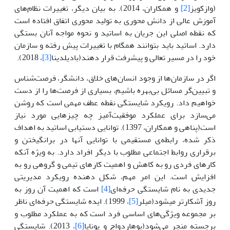
(وازکویز
[2]
و همکاران، 2014). به بیان دیگر، تغییرات نظام‌های
آموزش عالی از دانش محوری به تولید محوری اتفاق افتاده است
که نقطه اصلی این جریان به اساتید و نحوه مواجه آنان بستگی
دارد. اساتید باید بتوانند همگام با تغییرات پیش رفته و سازمان
خود را در مسیر تعالی و پیشرفت قرار دهند(بادیلدینا
[3]
، 2018).
اگر در سازمان‌ها از وجود انسان‌های خلاق، دانشگر، فرصت‌شناس
و تبیین‌گر مسائل بی‌بهره باشیم، بسیاری از فرصت‌ها را از دست
خواهیم داد. رویکرد شایستگی نقطه عطف مهمی است که روشن
می‌سازد برای عملکرد موفقیت‌آمیز چه چیزهایی مورد نیاز
است(پناهی و همکاران، 1397). توانایی دست­یابی اساتید به اهداف
ذکر شده، رابطه‌ی مستقیمی ‌با توانایی آن­ها در برانگیختن و
برقراری روابط اجتماعی مطلوب با دیگر افراد دارد. به ویژه آنکه
کارهای فردی رو به کاهش و اهمیت کارهای تیمی ‌و گروهی رو به
افزایش است. این امر مهم، شکل دهنده رویکرد مدیریتی
جدیدی به نام شایستگی حرفه‌ای
[4]
است که اهمیت آن روز به
روز آشکارتر می­شود(میلر
[5]
، 1999). ایده شایستگی حرفه‌ای ناظر
بر مجموعه ویژگی‌های اساسی فرد است که به عملکرد مطلوب و
برجسته منجر می‌شود(بوهاردواج و پونایا
[6]
، 2013). شایستگی