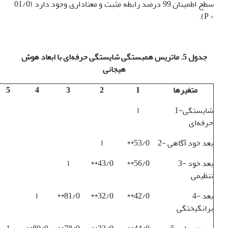
سطح اطمینان 99 درصد رابطه مثبت و معناداری وجود دارد (01/0
< P).
جدول 5. ماتریس همبستگی شایستگی حرفه‌ای با ابعاد هوش
هیجانی
متغیرها
1
2
3
4
5
1-شایستگی
۱
حرفه‌ای
2- بعد خود آگاهی
**53/0
۱
3- بعد خود
**56/0
**43/0
۱
تنظیمی
4- بعد
**42/0
**32/0
**81/0
۱
برانگیختگی