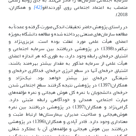
متصلب به اعتماد اجتماعی روی آوردند(فو
[42]
و همکاران،
2018).
در راستای پژوهش حاضر تحقیقات اندکی صورت گرفته و عمدتاً به
مطالعه سازمان‌های صنعتی پرداخته شده و مطالعه دانشگاه به‌ویژه
اعضای هیأت علمی مورد غفلت بوده است. عزیزی‌نژاد و
نیکفرد(1398) در پژوهشی دریافتند بین سرمایه اجتماعی و
اشتیاق حرفه‌ای رابطه وجود دارد، به طوری که هر اندازه اعضای
هیأت علمی از سرمایه مذکور به مقدار بیشتر بهره‌مند باشند،
اشتیاق حرفه‌ای آنها در سطح انرژی حرفه‌ای، فداکاری حرفه‌ای و
شیفتگی حرفه‌ای نیز بیشتر خواهد بود. نیک‌نژاد و
همکاران(1397) در پژوهشی نتیجه گرفتند سطح اجتماعی شدن
حرفه‌ای دانشجویان با نمره کل هوش هیجانی و نمره مؤلفه‌های
مهارت اجتماعی، همدلی و خودآگاهی رابطه مثبتی دارد.
گرامی‌نژاد و همکاران(1397) در پژوهشی دریافتند بین نمره
هوش‌هیجانی و صلاحیت مدیران بیمارستان‌ها ارتباط مثبت و
معناداری وجود دارد. قادر آپادی و همکاران(1396) در پژوهشی
دریافتند بین هوش هیجانی و مؤلفه‌های آن با عملکرد شغلی
کارکنان بیمارستان همبستگی معناداری وجود دارد. دودانگه و