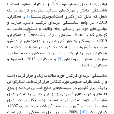
توانایی انجام چیزی به طور موفقیت آمیز و با کارآیی مطلوب است. یا
شایستگی، دانش و مهارت‌های عملکرد مطلوب و کارآمد در یک
شغل که قابل اندازه‌گیری است(سودرکوئیست
[7]
و همکاران،
2010). در واقع شایستگی حرفه‌ای ترکیب دانش، مهارت و
توانایی‌های خود در راستای انجام وظایف و مسئولیت‌هاست به
[8]
گونه‌ای که با اهداف سازمان سازگار باشد(فام
و همکاران،
2019). شایستگی به طور کلی مبتنی بر مجموعه‌ای از دانش،
مهارت و نگرش‌هاست و اینکه یک فرد در محیط کار چگونه با
همکاران خود رفتار کند و در نهایت منعکس کننده عملکرد
سازمان بشمار می‌رود(هاوی
[9]
و همکاران، 2015؛ بلاسکووا و
همکاران، 2015).
شایستگی حرفه‌ای کارکنان مورد مطالعات زیادی قرار گرفته است
و از نقطه نظرات متنوعی مورد کنکاش قرار گرفته‌اند. اسکرکوا آن
را یک ابزار کلیدی در سیستم‌های منابع انسانی می‌داند و بلوغ
اجتماعی، مهارت‌های کاربردی و توانایی دانش را عناصر مدل
شایستگی خود عنوان کرده است. توماستیکا نیز در مدل
شایستگی خود بر آموزش و توسعه آن تأکید دارد(غفاری، 1397).
کویان و کین
[10]
(2009) نیز در مدل شایستگی اعضای هیأت