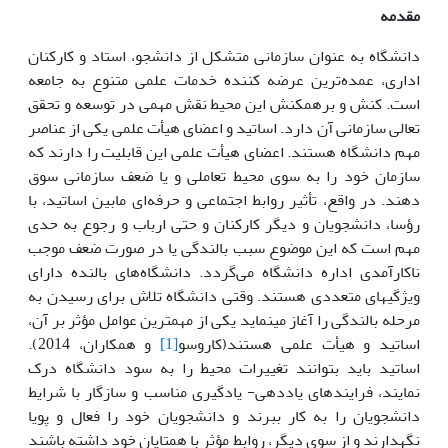
م
قدمه
دانشگاه به عنوان سازمانی متشکل از دانشجو، استاد و کارکنان
اداری، عمده‌ترین عرضه کننده خدمات علمی متنوع به جامعه
است. کنش و برهمکنش این محیط نقش مهمی در توسعه و تحقق
تعالی سازمانی آن دارد. اساتید و اعضای هیأت علمی یکی از عناصر
مهم دانشگاه هستند. اعضای هیأت علمی این قابلیت را دارند که
سازمان خود را به سوی محیط تعاملی و یا ضعف سازمانی سوق
دهند. در واقع، تأثیر روابط اجتماعی و حرفه‌ای مابین اساتید، با
رؤسا، دانشجویان و دیگر کارکنان و حتی ارباب و رجوع به حدی
مهم است که این موضوع سبب بالندگی یا در صورت ضعف موجب
ناکارآمدی اداره دانشگاه می‌گردد. دانشگاه‌های‌ بالنده دارای
ویژگی­های متعددی هستند. وقتی دانشگاه تلاش برای رسیدن به
مرحله بالندگی را آغاز می­نماید یکی از مهم­ترین عوامل مؤثر بر آن،
اساتید و هیأت علمی هستند(کاروسو
[1]
و همکاران، 2014).
اساتید باید بتوانند تغییرات محیط را به سود دانشگاه درک
نمایند، فرایندهای یاددهی- یادگیری مناسب و سازگار با شرایط
دانشجویان را به کار ببرند و دانشجویان خود را فعال و پویا
نگهدارند و از سوی دیگر، روابط مؤثر با همتایان خود داشته باشند