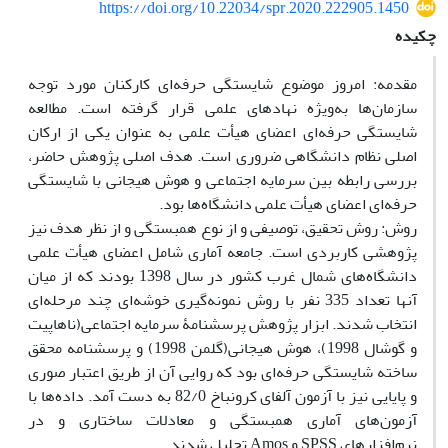
https://doi.org/10.22034/spr.2020.222905.1450
چکیده
مقدمه: امروز موضوع شایستگی حرفه‌ای کارکنان مورد توجه
سازمان‌ها به‌ویژه نهادهای علمی قرار گرفته است. مطالعه
شایستگی حرفه‌ای اعضای هیأت علمی به عنوان یکی از ارکان
اصلی نظام دانشگاهی ضروری است. هدف اصلی پژوهش حاضر،
بررسی رابطه بین سرمایه اجتماعی و هوش هیجانی با شایستگی
حرفه‌ای اعضای هیأت علمی دانشگاه‌ها بود.
روش: روش تحقیق، توصیفی و از نوع همبستگی و از نظر هدف نیز
پژوهشی کاربردی است. جامعه آماری شامل اعضای هیأت علمی
دانشگاه‌های شمال غرب کشور در سال 1398 بودند که از میان
آنها تعداد 335 نفر با روش نمونه‌گیری خوشه‌ای چند مرحله‌ای
انتخاب شدند. ابزار پژوهش پرسشنامۀ سرمایه اجتماعی(ناهاپیت
و گوشال 1998)، هوش هیجانی(گلمن 1998) و پرسشنامه محقق
ساخته شایستگی حرفه‌ای بود که روایی آن از طریق اعتبار صوری
و پایایی نیز با آزمون آلفای کرونباخ 82/0 به دست آمد. داده‌ها با
آزمون‌های آماری همبستگی و معادلات ساختاری و در
نرم‌افزارهای SPSS و Amos تحلیل شدند.