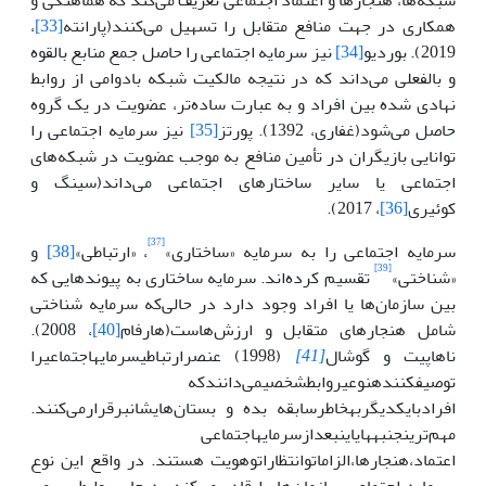
همکاری در جهت منافع متقابل را تسهیل می‌کنند(پارانته
[33]
،
2019). بوردیو
[34]
نیز سرمایه اجتماعی را حاصل جمع منابع بالقوه
و بالفعلی می‌داند که در نتیجه مالکیت شبکه بادوامی از روابط
نهادی شده بین افراد و به عبارت ساده‌تر، عضویت در یک گروه
حاصل می‌شود(غفاری، 1392). پورتز
[35]
نیز سرمایه اجتماعی را
توانایی بازیگران در تأمین منافع به موجب عضویت در شبکه‌های
اجتماعی یا سایر ساختارهای اجتماعی می‌داند(سینگ و
کوئیری
[36]
، 2017).
[37]
سرمایه اجتماعی را به سرمایه «ساختاری»
، «ارتباطی»
[38]
و
[39]
«شناختی»
تقسیم کرده‌اند. سرمایه ساختاری به پیوندهایی که
بین سازمان‌ها یا افراد وجود دارد در حالی‌که سرمایه شناختی
شامل هنجارهای متقابل و ارزش‌هاست(هارفام
[40]
، 2008).
ناهاپیت و گوشال
[41]
(1998) عنصرارتباطیسرمایهاجتماعیرا
توصیفکنندهنوعیروابطشخصیمی
دانندکه
افرادبایکدیگربهخاطرسابقه بده و بستان‌هایشانبرقرارمی‌کنند.
مهم‌ترینجنبه­هایاینبعدازسرمایهاجتماعی
اعتماد،هنجارها،الزاماتوانتظاراتوهویت هستند. در واقع این نوع
سرمایه اجتماعی سازمان‌ها را قادر می‌کند به جای روابط رسمی