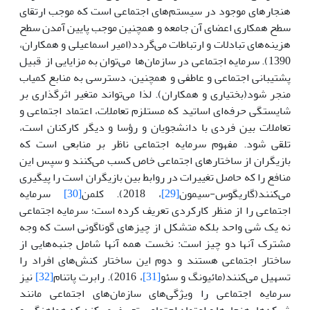
هنجارهای موجود در سیستم‌های اجتماعی است که موجب ارتقای
سطح همکاری اعضای آن جامعه و همچنین موجب پایین آمدن سطح
هزینه‌های تبادلات و ارتباطات می‌گردد(امیر اسماعیلی و همکاران،
1390). سرمایه اجتماعی در سازمان‌ها می‌توان به مزایایی از قبیل
پشتیبانی اجتماعی و عاطفی و همچنین، دسترسی به منابع کمیاب
منجر شود(بختیاری و همکاران). لذا می‌تواند متغیر اثرگذاری بر
شایستگی حرفه‌ای اساتید که مستلزم تعاملات، اعتماد اجتماعی و
تعاملات بین فردی با دانشجویان و رؤسا و دیگر کارکنان است،
تلقی شود. مفهوم سرمایه اجتماعی ناظر بر منابعی است که
بازیگران از ساختارهای اجتماعی خاص کسب می‌کنند و سپس این
منافع را که حاصل تغییرات در روابط بین بازیگران است را پیگیری
می‌کنند(گاریگوس-سیمون
[29]
، 2018). کلمن
[30]
سرمایه
اجتماعی را از منظر کارکردی تعریف کرده است؛ سرمایه اجتماعی
نه یک شی واحد بلکه متشکل از چیزهای گوناگونی است که وجه
مشترک آنها دو چیز است: نخست همه آنها شامل جنبه‌هایی از
ساختار اجتماعی هستند و دوم این ساختار کنش‌های افراد را
تسهیل می‌کنند(مائیونگ و سئو
[31]
، 2016). رابرت پاتنام
[32]
نیز
سرمایه اجتماعی را ویژگی‌های سازمان‌های اجتماعی مانند
شبکه‌ها، هنجارها و اعتماد اجتماعی تعریف می‌کند که هماهنگی و