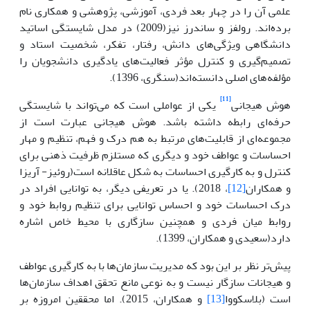
علمی آن را در چهار بعد فردی، آموزشی، پژوهشی و همکاری نام
برده‌اند. رولفز و ساندرز نیز(2009) در مدل شایستگی اساتید
دانشگاهی ویژگی‌های دانش، رفتار، تفکر، شخصیت استاد و
تصمیم‌گیری و کنترل مؤثر فعالیت‌های یادگیری دانشجویان را
مؤلفه‌های اصلی دانسته‌اند(سنگری، 1396).
[11]
هوش هیجانی
یکی از عواملی است که می‌تواند با شایستگی
حرفه‌ای رابطه داشته باشد. هوش هیجانی عبارت است از
مجموعه‌ای از قابلیت‌های مرتبط به هم درک و فهم، تنظیم و مهار
احساسات و عواطف خود و دیگری که مستلزم ظرفیت ذهنی برای
کنترل و به کارگیری احساسات به شکل عاقلانه است(روئیز- آریزا
و همکاران
[12]
، 2018). یا در تعریفی دیگر، به توانایی افراد در
درک احساسات خود و احساس توانایی برای تنظیم روابط خود و
روابط میان فردی و همچنین سازگاری با محیط خاص اشاره
دارد(سعیدی و همکاران، 1399).
پیش‌تر نظر بر این بود که مدیریت سازمان‌ها با به کارگیری عواطف
و هیجانات سازگار نیست و به نوعی مانع تحقق اهداف سازمان‌ها
است (بلاسکووا
[13]
و همکاران، 2015). اما محققین امروزه بر