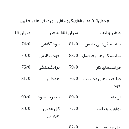
جدول1. آزمون آلفای کرونباخ برای متغیرهای تحقیق
متغیر و ابعاد
میزان آلفا
متغیر
میزان آلفا
شایستگی‌های دانش
81/0
خود آگاهی
74/0
شایستگی های حرفه‌ای
88/0
خود تنظیمی
79/0
فرایندهای کار
79/0
برانگیختگی
76/0
صلاحیت های مدیریت
76/0
همدلی
81/0
خود
ارتباط
89/0
مدیریت خود
90/0
نوآوری و تغییر
77/0
کل هوش
80/0
هیجانی
کل پرسشنامه
82/0