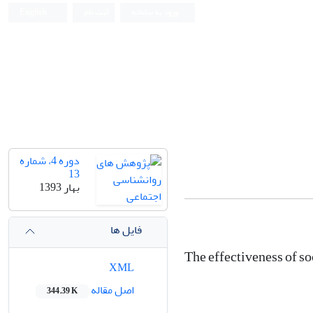
ورود به سامانه
ثبت نام
English
دوره 4، شماره
13
بهار 1393
فایل ها
The effectiveness of so
XML
اصل مقاله
344.39 K