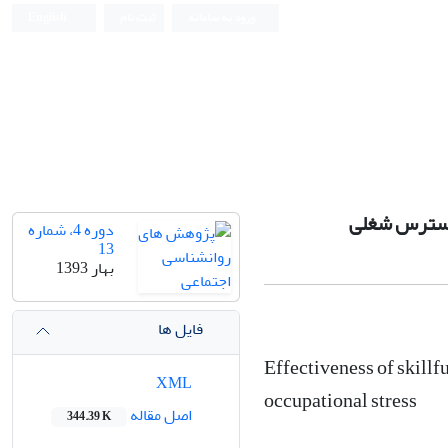
ورود به سامانه
ثبت نام
English
 استرس شغلی
دوره 4، شماره
13
بهار 1393
فایل ها
Effectiveness of skillf
XML
occupational stress
اصل مقاله
344.39 K