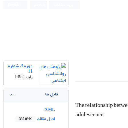
ورود به سامانه
ثبت نام
English
دوره 3، شماره
11
پاییز 1392
فایل ها
The relationship betwe
XML
adolescence
اصل مقاله
330.09 K