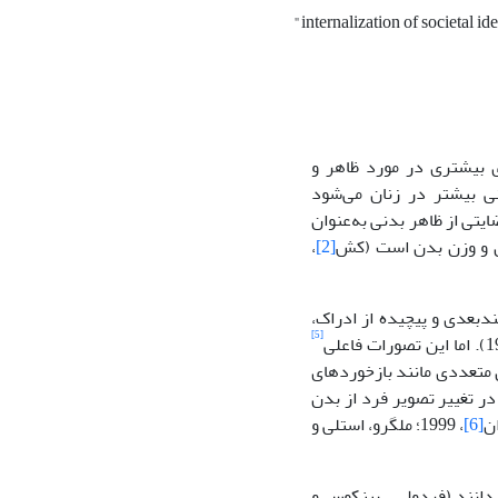
"internalization of societal id
ی بیشتری در مورد ظاهر و
نی بیشتر در زنان می‌شود
. نارضایتی از ظاهر بدنی به‌عنوان
کل و وزن بدن است (کش
[2]
،
ندبعدی و پیچیده از ادراک،
[5]
 بیرونی، درونی و زمینه‌ای تغییر می‌کند (کش، 2002). عوامل متعددی مانند بازخوردهای
ر تغییر تصویر فرد از بدن
ن
[6]
، 1999؛ ملگرو، استلی و
‌دانند (فردولی ، پینکوس و