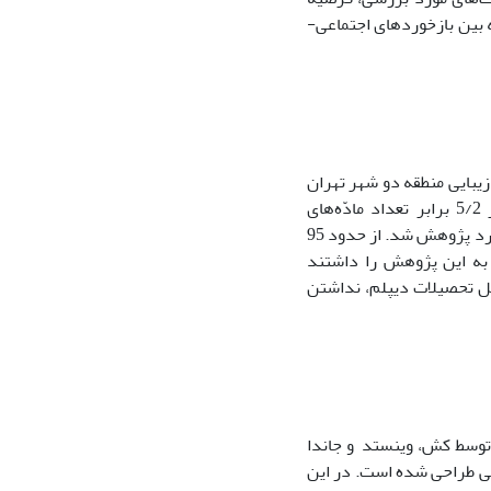
 بین بازخوردهای اجتماعی-
یبایی منطقه دو شهر تهران
(2011)، مبنی بر 5/2 برابر تعداد مادّه‌های
پرسشنامه‌ها، 290 نفر تعیین شد که 20 پرسشنامه مخدوش و در نهایت 270 پرسشنامه وارد پژوهش شد. از حدود 95
 ملاک‌های ورود به این پژوهش را داشتند
ک‌های ورود به نمونه، زنان 20 تا 40 سال با حداقل تحصیلات دیپلم، نداشتن
وسط کش، وینستد و جاندا
صویر بدنی طراحی شده است. در این