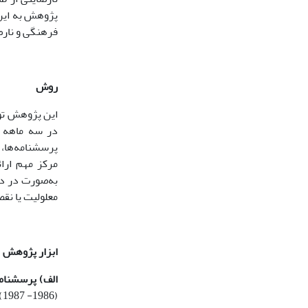
پژوهش به این 
فرهنگی و نارض
روش
این پژوهش توص
در سه ماهه نخست سال 1398 بود
معلولیت یا نق
ابزار پژوهش
الف) پرسشنامه