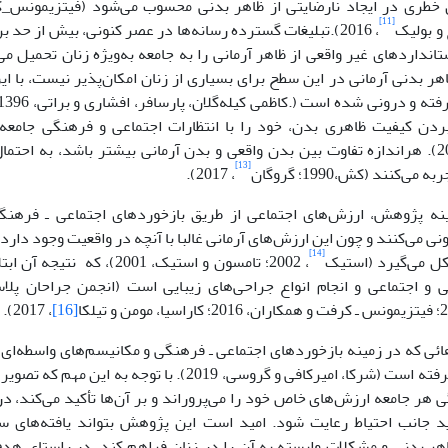
ل خطری در ایجاد نارضایتی از ظاهر بدنی محسوب می‌شود (فیتزیمونس_
[11]
 و بولیک
، 2016).تبلیغات گسترده رسانه‌ها در عصر کنونی، بیش از حد
ستانداردهای غیر واقعی از ظاهر آرمانی را به جامعه به‌ویژه زنان تحمیل م
هر بدنی آرمانی در این سطح برای بسیاری از زنان امکان‌پذیر نیست، با این
لا‌بردن کیفیت ظاهری بدن، خود را با انتظارات اجتماعی و فرهنگی جام
، 2004). هراندازه تفاوت بین بدن واقعی و بدن آرمانی بیشتر باشد، به احتم
[13]
می‌کنند (کش،1990؛ گروگان
، 2017).
ه پژوهش، ارزش‌های اجتماعی از طریق بازخوردهای اجتماعی ـ فرهنگی ا
نی می‌کنند و چون این ارزش‌های آرمانی غالبا با آنچه در واقعیت وجود دار
[14]
ل می‌گیرد (استیک
، 2002؛ تامسون و استیک، 2001)،
، 2017).
[16]
ئی که در زمینه بازخوردهای اجتماعی ـ فرهنگی و مکانیسم‌های واسطه‌ای
غربی صورت گرفته است (شرکا، امیرکافی و گروسی، 2019). با 
 هر جامعه ارزش‌های خاص خود را می‌پروراند و بر آن‌ها تأکید می‌کند، در
اید جانب احتیاط رعایت شود. امید است این پژوهش بتواند یافته‌های 
اهر بدنی و مشکلات وابسته به آن را در زنان فراهم ‌کند. در راستای ه