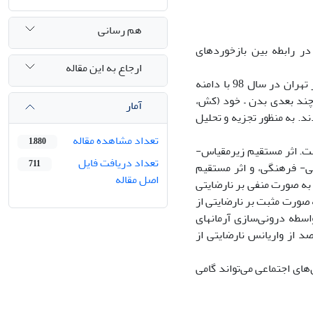
هم رسانی
ر رابطه بین بازخوردهای
ارجاع به این مقاله
روش: برمبنای یک طرح همبستگی 270 زن مراجعه‌کننده به مراکز زیبایی منطقه 2 شهر تهران در سال 98 با دامنه
ابط چند بعدی بدن – خود (کش،
آمار
فرهنگی به ظاهر-3 (تامسون و همکاران، 2000) پاسخ دادند. به منظور تجزیه و تحلیل
تعداد مشاهده مقاله
1,880
است. اثر مستقیم زیرمقیاس-
تعداد دریافت فایل
711
ß، 05/0) از بازخوردهای اجتماعی- فرهنگی، و اثر مستقیم
اصل مقاله
ی آرمان‌های اجتماعی به صورت منفی بر نارضایتی
 معنادار هستند. اثر مستقیم درونی‌سازی ورزشکار (222/0=ß، 001/0>P) به صورت مثبت بر نارضایتی از
اسطه درونی‌سازی آرمانهای
ارضایتی از ظاهر بدنی زنان اثر غیرمستقیم معنادار دارد. همچنین 17 درصد از واریانس نارضایتی از
های اجتماعی می‌تواند گامی