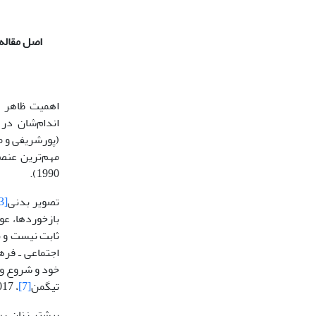
اصل مقاله
اهمیت ظاهر ب
اندام‌شان در
(پورشریفی و مبعث زمانی، 1392؛ کویتک
مهم‌ترین عنصر
1990).
تصویر بدنی
[3]
بازخوردها، عواطف و
اجتماعی ـ فره
خود و شروع و 
تیگمن
[7]
، 2017).
بیشتر زنان رس