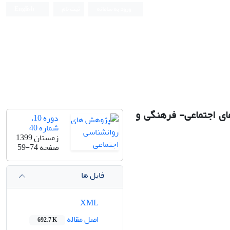
ورود به سامانه
ثبت نام
English
ای اجتماعی- فرهنگی و
دوره 10،
شماره 40
زمستان 1399
صفحه
59-74
فایل ها
XML
اصل مقاله
692.7 K