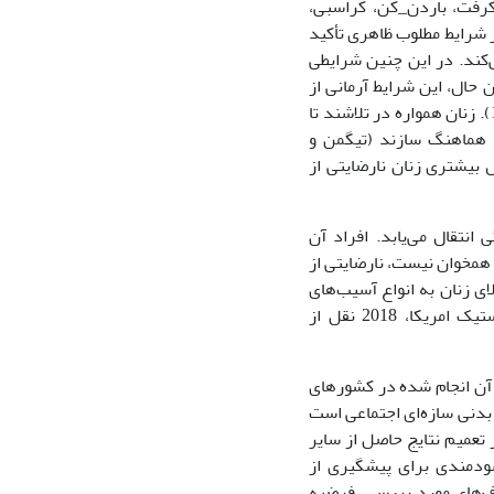
کرفت، باردن_کن، کراسبی،
 بر شرایط مطلوب ظاهری تأکید
ی‌کند. در این چنین شرایطی
 حال، این شرایط آرمانی از
سوی آنان پذیرفته و درونی شده‌ است (.کاظمی کیله‌گلان، پارسافر، افشاری و براتی، 1396). زنان همواره در تلاشند تا
عه هماهنگ سازند (تیگمن و
ال بیشتری زنان نارضایتی از
نتقال می‌یابد. افراد آن
د همخوان نیست، نارضایتی از
 که نتیجه آن ابتلای زنان به انواع آسیب‌های
جسمانی، روانی و اجتماعی و انجام انواع جراحی‌های زیبایی است (انجمن جراحان پلاستیک امریکا، 2018 نقل از
 آن انجام شده در کشورهای
توجه به این مهم که تصویر بدنی سازه‌ای اجتماعی است
 تعمیم نتایج حاصل از سایر
سودمندی برای پیشگیری از
دف‌های مورد بررسی، فرضیه