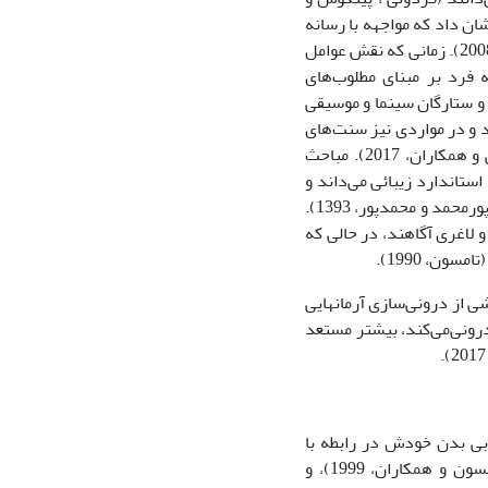
یل با بررسی 77پژوهش نشان داد که مواجهه با رسانه‌
، 2008). زمانی که نقش عوامل
 فرد بر مبنای مطلوب‌های
 و ستارگان سینما و موسیقی
د و در مواردی نیز سنت‌های
ریشه‌دار یا ارزش‌های مذهبی آن‌ها را شکل می‌دهند (حیدری و کرمانی، 2011؛ فردولی و همکاران، 2017). مباحث
استاندارد زیبائی می‌داند و
آن‌را با محبوب بودن، موفق بودن و باارزش بودن برابر می‌کند (عباس‌زاده، علیزاده‌اقدم، پورمحمد و محمدپور، 1393).
 لاغری آگاهند، در حالی که
ن، 1990).
)، نارضایتی از ظاهر بدنی ناشی از درونی‌سازی آرمانهایی
ونی‌می‌کند، بیشتر مستعد
ابی بدن خودش در رابطه با
آن‌ها است که با حد قرار‌گیری و مواجهه زنان با بازخوردهای اجتماعی رابطه دارد (تامسون و همکاران، 1999)، و