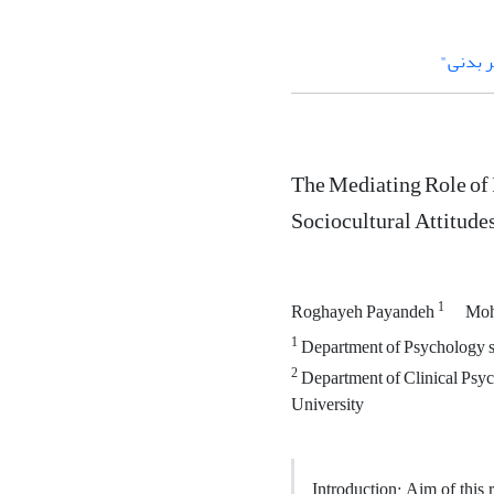
ر بدنی"
The Mediating Role of I
Sociocultural Attitude
1
Roghayeh Payandeh
Moh
1
Department of Psychology so
2
Department of Clinical Psy
University
Introduction: Aim of this r