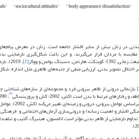
eals"
"sociocultural attitudes"
" body appearance dissatisfaction"
دنی در زنان بیش از سایر اقشار جامعه است. زنان در معرض پیام‌ها
 مقایسه با مردان قرار می‌گیرند، و این باعث شکل‌گیری نارضایتی بد
ت، هارتمن، دسینگ، بولمن و ووکز
[1]
، 2019)
 اختلال تصویر بدنی، ارزیابی منفی از جنبه‌های ظاهری مثل اندازه، ش
بازنمائی درونی از ظاهر بیرونی فرد و مجموعه‌ای از سازه‌های شناختی چ
[4]
 رفتارهای مرتبط با بدن است (کش، 2002؛ کش و پروزینسکی
، 1990). اما این تصورات فاعلی
ثابت نیست و براساس عوامل
نگی (فشار و اهمیت رسانه) و درونی‌سازی آرمان‌های اجتماعی و فرهنگی د
تداوم نارضایتی از ظاهر بدنی مؤثر است (تامسون، هینبرگ، آلتیب و تنلف‌دا
انه‌ را منبع مهمی در زمینه آگاهی و تأثیرپذیری از آرمان‌های اجتماعی می