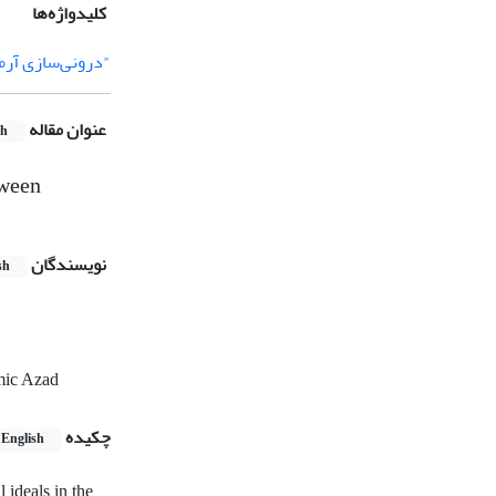
کلیدواژه‌ها
"درونی‌سازی آرما
عنوان مقاله
sh
tween
نویسندگان
sh
mic Azad
چکیده
English
 ideals in the