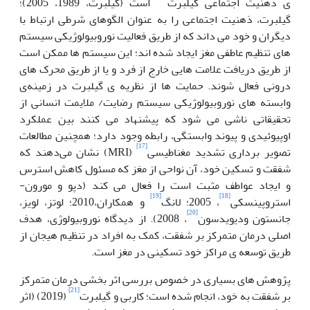
ی ذهنیت اجتماعی گیلبرت
است (گیلبرت، 1989، 2005)؛
گیلبرت، ذهنیت اجتماعی را به عنوان الگوهای شرطی ارتباط با
دیگران و خود می داند که از طریق فعالیت نوروبیولوژیکی سیستم
های تنظیم عاطفی مغز ایجاد شده اند؛ این سیستم ها ممکن است
از طریق دریافت علامت هایی خارج از فرد و یا از طریق محرک های
درونی فعال شوند. حمایت ها از نظریه ی گیلبرت در زمینه‌ی
وابسته های نوروبیولوژیکی سیستم رضایت/ ملایمت انسانی از
تحقیقاتی ناشی می شود که پیشنهاد می کنند بین عملکرد
اوپیوئیدی و پیوند وابستگی، رابطه وجود دارد؛ همچنین مطالعات
[17]
تصویر برداری تشدید مغناطیسی
(MRI) نشان می‌دهند که
شفقت و تسکین خود، آن نواحی از مغز که مسئول کاهش استرس
و ایجاد عواطف مثبت است را فعال می کند (دپو و مورون-
[19]
[18]
استروپینسکی
، 2005؛ لانگ
و همکاران،2010؛ لوتز، لویز،
[20]
جانستون ودیویدسون
، 2008). از دیدگاه نوروبیولوژی، هدف
اصلی درمان متمرکز بر شفقت، کمک به افراد در تنظیم هیجان از
طریق توسعه ی مراکز خود تسکینی در مغز است.
پژوهش های بسیاری در خصوص بررسی اثر بخشی درمان متمرکز
[21]
بر شفقت به خود، انجام شده است؛ کاربی و گیلبرت
(2019) (اثر