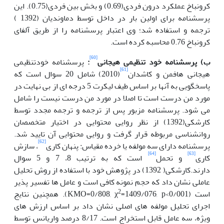
کرونباخ عملکرد درون فردی(0.69) و بخش بین فردی(0.75). این
پرسشنامه برای اولین بار در داخل توسط دماوندیان (1392 )
ترجمه و استفاده شد؛ وی اعتبار پرسشنامه را از طریق آلفای
کرونباخ 0.76 محاسبه کرده است.
[60]
ب) پرسشنامه خود تنظیمی هیجانی
:
پرسشنامه خودتنظیمی
[61]
هیجانی هافمن و کاشدان
(2010) شامل 20 سوال است که
پاسخگویی به آنها بر اساس طیف لیکرت 5 درجه ای از بی نهایت در
مورد من درست است تا اصلا در مورد من درست نیست را شامل
می شود. پرسشنامه مزبور پس از ترجمه و ترجمه مجدد توسط
کارشکی(1392) از نظر روایی محتوایی در اختیار متخصصان
روانشناسی مربوطه قرار گرفت و روایی محتوایی آن تایید شد.
[62]
پرسشنامه دارای سه مولفه یا خرده مقیاس: پنهان کاری
، سازش
[64]
[63]
کاری
و تحمل
است که به ترتیب 8، 7 و 5 سوال
دارند.کارشکی( 1392) در پژوهش خود با استفاده از روش تحلیل
عاملی نشان داد که حجم نمونه کافی است و عامل ها تفسیر پذیر
2
است (KMO=0/808, χ
=1409/076, p<0/001). همچنین نتایج
اجرای تحلیل مولفه های اصلی نشان داد بر اساس ارزش های
ویژه، سه عامل قابل استخراج است. 8/17 درصد واریانس توسط