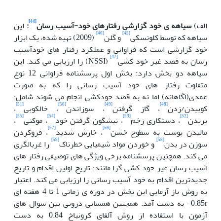
[44]
الف)
سیاهه ی خود گزارشی رفتارهای خود-آسیب رسان
:
این
[46]
[45]
سیاهه که توسط کلونسکی
و گلن
(2009) تهیه شده، یک ابزار
خود گزارشی است که فراوانی و عملکرد رفتار های خودآسیب
[47]
رسان به قصد غیر خود کشی
(NSSI) را ارزیابی می کند. این
سیاهه دو بخش دارد: بخش اول پرسشنامه فراوانی 12 نوع
متفاوت رفتار های خود آسیب رسانی را که به صورت
عمدی(آگاهانه) اما نه به قصد خودکشی انجام می شوند شامل:
[51]
[50]
[49]
[48]
کوبیدن/زدن
، گاز گرفتن
، سوزاندن
، خالکوبی
،
[55]
[54]
[53]
[52]
بریدن
، دستکاری زخم
، نیشگون گرفتن خود
، موکنی
،
[57]
[56]
مالیدن پوست به سطوح خشن
، خارش شدید
، فروکردن
[59]
[58]
سوزن در بدن
و خوردن مواد شیمیایی خطرناک
را غربالگری
می کند. همچنین پرسشنامه برخی ویژگی های توصیفی رفتار های
آسیب رسان غیر خود کشی گرا مانند: تاریخ اولین اقدام و تاریخ
جدیدترین اقدام به خود آسیب رسانی را ارزیابی می کند. اعتبار
به روش باز آزمایی این بخش در دوره ی زمانی 1 تا 4 هفته ای
0.85r= به دست آمد. همچنین همسانی درونی بین سوال های
آزمون با استفاده از روش آلفای کرونباخ 0.84 به دست