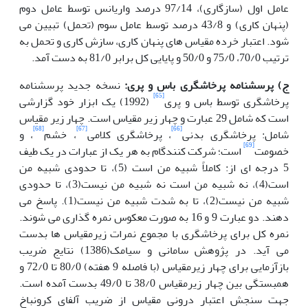
عامل اول (سازگاری)، 97/14 درصد واریانس توسط عامل دوم
(پنهان کاری) و 43/8 درصد توسط عامل سوم (تحمل) تبیین می
شود. اعتبار خرده مقیاس های پنهان کاری، سازش کاری و تحمل به
ترتیب 70/0، 75/0 و 50/0 و پایایی کل برابر 81/0 به دست آمد.
ج) پرسشنامه پرخاشگری باس و پری:
نسخه جدید پرسشنامه
[65]
پرخاشگری توسط باس و پری
(1992) یک ابزار خود گزارشی
است که شامل 29 عبارت و چهار زیر مقیاس است. چهار زیر مقیاس
[68]
[67]
[66]
شامل: پرخاشگری بدنی
، پرخاشگری کلامی
، خشم
، و
[69]
خصومت
است؛ شرکت کنندگام به هر یک از عبارات در یک طیف
5 درجه ای از: کاملاً شبیه من است (5)، تا حدودی شبیه من
است(4)، نه شبیه من است نه شبیه من نیست(3)، تا حدودی
شبیه من نیست(2)، تا به شدت شبیه من نیست(1). پاسخ می
دهند. دو عبارت 9 و 16 به صورت معکوس نمره گذاری می شوند.
نمره کل برای پرخاشگری با مجموع نمرات زیرمقیاس ها بدست
می آید. در پژوهش سامانی و سیامک(1386) نتایج ضریب
بازآزمایی برای چهار زیرمقیاس (با فاصله 9 هفته) 80/0 تا 72/0 و
همبستگی بین چهار زیرمقیاس 38/0 تا 49/0 بدست آمده است.
جهت سنجش اعتبار درونی مقیاس از ضریب آلفای کرونباخ