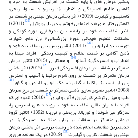
بخشی درمان های با پایه شفقت در افزایش شفقت به خود و
کاهش علایم افسردگی و اضطراب)؛ ریبریو د سیلوا، ریجی،
کاستیلهو و گیلبرت (2019) ( اثر بخشی درمان مبتنی بر شفقت در
[22]
کاهش رفتار های ضد اجتماعی)؛ وتس، دیر، لی و وکرل
(2011) (
تاثیر شفقت به خود بر رابطه بین بدرفتاری دوره کودکی و
مشکلات تنظیم هیجانی دوره بزرگسالی)؛ ون دام، شپارد،
[23]
فورسیث و ایرلیوین
(2011) (نقش پیش بین شفقت به خود و
ذهن آگاهی بر شدت علائم و کیفیت زندگی افراد مبتلا به
[24]
اضطراب و افسردگی)؛ آسانو
و همکاران (2015) (تاثیر درمان
[25]
متمرکز بر شفقت در درمان افسردگی)؛ ترزا
(2015) (اثر بخشی
درمان متمرکز بر شفقت بر روی شرم مرتبط با آسیب و استرس
[26]
پس از آسیب)؛ راکلیف، گیلبرت، مک ایوان، لایتمن و گلاور
(2008) (تاثیر تصویر سازی ذهنی متمرکز بر شفقت بر نرخ ضربان
[27]
قلب و میزان ترشح کورتیزول)؛ آلن و لیری
(2010) (نحوه ای که
افراد با میزان بالای شفقت به خود با رویداد های استرس زا،
سازگار می شوند) و نوربالا، برجعلی و نوربالا (1392) (تاثیر گروه
درمانی متمرکز بر شفقت بر زنان مبتلا به افسردگی). در
جدیدترین مطالعات انجام شده در زمینه بررسی اثر بخشی درمان
[28]
مبتنی بر شفقت، کاربی و گیلبرت
(2019) در یک مطالعه مروری