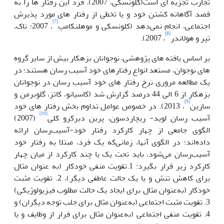
تجارب تجزیه ای است(کلونسکی، 2007). فرد این رفتار ها را به
قصد آگاهانه کشتن خود و یا تخطی از رفتار های مورد پذیرش
[7]
اجتماعی، انجام نمی‌دهد (کلونسکی و موهلنکامپ
، 2007؛ ناک،
[8]
تپر و هولاندر
، 2007).
بر اساس یافته های پژوهشی، نوجوانان بزهکار بیش از سایر گروه
های نوجوان، مستعد انواع رفتارهای خود آسیب رسان هستند؛ در
یک مطالعه مروری نرخ رفتار های خود آسیب رسان در نوجوانان
بزهکار از 6 الی 44 درصد گزارش شد (کاسیانو، کاتز، گلوبرمن و
[9]
سارین
، 2013). در خصوص عوامل تداوم بخش رفتار های خود
[10]
آسیب رسان لوید- ریچاردسون، پرین دیرکرو کلی
(2007)
الگوی جامعی از چهار کارکرد رفتار خود-آسیب‌رسان ارائه
داده‌اند؛ در الگوی آنها، زمانی‌که یک فرد، مبتلا به رفتار خود
آسیب‌رسان می‌شود، باید تحت یک یا چند کارکرد از میان چهار
کارکرد زیر قرار بگیرد: 1.تقویت منفی خودکار (به‌ عنوان مثال
برای کاهش تنش و یا یک حالت عاطفی دیگر)، 2. تقویت مثبت
خودکار (به‌عنوان مثال برای ایجاد یک حالت مطلوب فیزیولوژیکی)
3. تقویت مثبت اجتماعی (به‌عنوان مثال برای جلب توجه دیگران) و
4. تقویت منفی اجتماعی (به‌عنوان مثال برای فرار از وظایف و یا