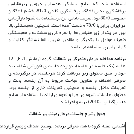
استفاده شد که نتایج نشانگر همسانی درونی زیرمقیاس
پرخاشگری بدنی 82/0، پرخاشگری کلامی 81/0، خشم 83/0 و
خصومت 80/0 بود. ضریب پایایی این پرسشنامه به شیوه بازآزمایی
در ایران برابر با 78/0 ه دست آمده است. همچنین همبستگی بالا
بین هر یک از زیر مقیاس ها با نمره کل پرسشنامه و همبستگی
ضعیف عوامل با یکدیگر و مقادیر ضریب الفا نشانگر کفایت و
کارایی این پرسشنامه می باشد.
برنامه مداخله درمان متمرکز بر شفقت:
گروه آزمایش 1، طی 12
هفته (یک جلسه در هفته)، دوازده جلسه ی آموزشی شفقت به
خود را طبق محتوای زیر دریافت کرد؛ هرجلسه، در برگیرنده ی
معرفی اهداف و عناوین مباحث مربوط به آن جلسه، بحث و
تمرینات داخل جلسه و همچنین تمرینات خارج از جلسه بود.
محتوای جلسات، شیوه ی اجرا و نحوه ی ارائه با استفاده از منابع
معتبر(گیلبرت،2010) تهیه و اجرا شد.
جدول شرح جلسات درمان مبتنی بر شفقت
آشنایی اعضاء گروه با هم، معرفی برنامه، توضیح اهداف و وضع قراردا