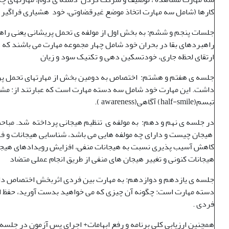
کارها (شامل سه مهارت اتخاذ موضع غیرقضاوتی، خود هشیاری فراگیر 
جلسات پنجم و ششم: به بخش اول از مولفه ی تحمل پریشانی یعنی را
راهبردهای بقا در بحران خود شامل چهار مجموعه مهارت می باشند که 
ارتقای لحظه جاری، خودتسکین دهی و تکنیک سود و زیان
جلسه ی هفتم و هشتم: اختصاص به دومین بخش از مهارتهای تحمل پر
تبسم(half-smile) آگاهی(awareness ).
در جلسه ی نهم و دهم:
به مولفه ی تنظیم هیجانی پرداخته شد. مباحث 
هیجان چیست و دارای چه مولفه هایی می باشد، شناسایی هیجانات و فه
کاهش آسیب پذیری نسبت به هیجانات منفی، افزایش رویدادهای هیجا
هیجانات کنونی و تغییر هیجان های منفی از طریق انجام عملی متضاد
جلسه ی یازدهم و دوازدهم: به مهارت بین فردی اثربخش اختصاص د
دسته مهارت است: چگونه آن چیزی که می خواهید بدست آورید، حفظ احت
فردی .
همچنین ارزیابی کلی برنامه و رفع ابهامات+ اجرای پس آزمون در جلسه