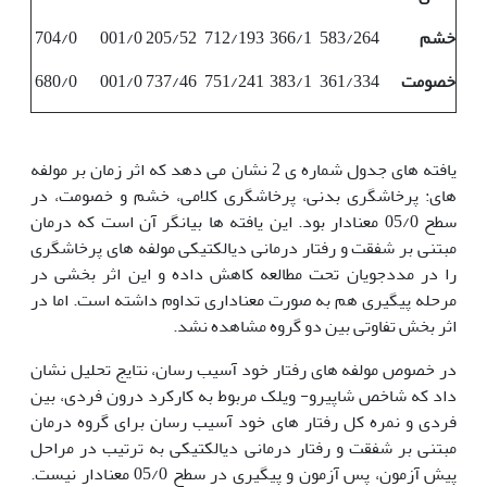
خشم
583/264
366/1
712/193
205/52
001/0
704/0
خصومت
361/334
383/1
751/241
737/46
001/0
680/0
یافته های جدول شماره ی 2 نشان می دهد که اثر زمان بر مولفه
های: پرخاشگری بدنی، پرخاشگری کلامی، خشم و خصومت، در
سطح 05/0 معنادار بود. این یافته ها بیانگر آن است که درمان
مبتنی بر شفقت و رفتار درمانی دیالکتیکی مولفه های پرخاشگری
را در مددجویان تحت مطالعه کاهش داده و این اثر بخشی در
مرحله پیگیری هم به صورت معناداری تداوم داشته است. اما در
اثر بخش تفاوتی بین دو گروه مشاهده نشد.
در خصوص مولفه های رفتار خود آسیب رسان، نتایج تحلیل نشان
داد که شاخص شاپیرو- ویلک مربوط به کارکرد درون فردی، بین
فردی و نمره کل رفتار های خود آسیب رسان برای گروه درمان
مبتنی بر شفقت و رفتار درمانی دیالکتیکی به ترتیب در مراحل
پیش آزمون، پس آزمون و پیگیری در سطح 05/0 معنادار نیست.