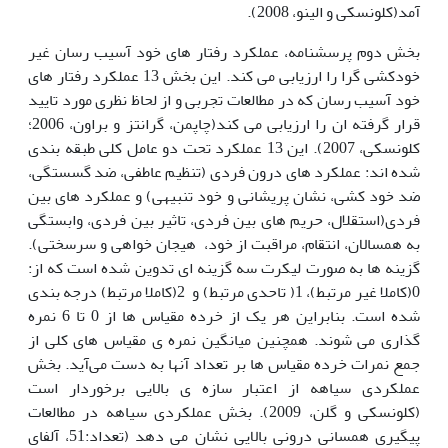
آمد(کلونسکی و الینو، 2008).
بخش دوم پرسشنامه، عملکرد رفتار های خود آسیب رسان غیر
خودکشی گرا را ارزیابی می کند. این بخش 13 عملکرد رفتار های
خود آسیب رسان که در مطالعات تجربی و از لحاظ نظری مورد تایید
قرار گرفته ان را ارزیابی می کند(چاپمن، گرانتز و براون، 2006؛
کلونسکی، 2007). این 13 عملکرد تحت دو عامل کلی طبقه بندی
شده اند: عملکرد های درون فردی (تنظیم عاطفی، ضد گسستگی،
ضد خود کشی، نشان پریشانی و خود تنبیهی) و عملکرد های بین
فردی(استقلال، حریم های بین فردی، تاثیر بین فردی، وابستگی
به همسالان، انتقام، مراقبت از خود، هیجان خواهی و سرسختی).
گزینه ها به صورت لیکرت سه گزینه ای تدوین شده است که از:
0(کاملا غیر مرتبط)، 1( تاحدی مرتبط) و 2(کاملا مرتبط) درجه بندی
شده است. بنابراین هر یک از خرده مقیاس ها از 0 تا 6 نمره
گذاری می شوند. همچنین میانگین نمره ی مقیاس های کلی از
جمع نمرات خرده مقیاس ها بر تعداد آنها به دست می‌آید. بخش
عملکردی سیاهه از اعتبار سازه ی بالایی برخوردار است
(کلونسکی و گلن، 2009). بخش عملکردی سیاهه در مطالعات
پیگیری همسانی درونی بالایی نشان می دهد (تعداد:51، آلفای