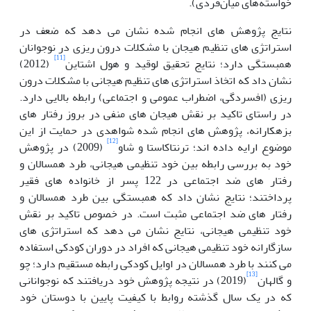
خواسته‌های میان‌فردی).
نتایج پژوهش های انجام شده نشان می دهد که ضعف در
استراتژی های تنظیم هیجان با مشکلات درون ریزی در نوجوانان
[11]
همبستگی دارد؛ نتایج تحقیق لوقید و هول اشتاین
(2012)
نشان داد که اتخاذ استراتژی های تنظیم هیجانی با مشکلات درون
ریزی (افسردگی، اضطراب عمومی و اجتماعی) رابطه بالایی دارد.
در راستای تاکید بر نقش هیجان های منفی در بروز رفتار های
بزهکارانه، پژوهش های انجام شده شواهدی در حمایت از این
[12]
موضوع ارایه داده اند؛ ترنتاکاستا و شاو
(2009) در پژوهش
خود به بررسی رابطه بین خود تنظیمی هیجانی، طرد همسالان و
رفتار های ضد اجتماعی در 122 پسر از خانواده های فقیر
پرداختند؛ نتایج نشان داد که همبستگی بین طرد همسالان و
رفتار های ضد اجتماعی مثبت است. در خصوص تاکید بر نقش
خود تنظیمی هیجانی، نتایج نشان می دهد که استراتژی های
سازگارانه خود تنظیمی هیجانی که افراد در دوران کودکی استفاده
می کنند با طرد همسالان در اوایل کودکی رابطه مستقیم دارد؛ چو
[13]
و گالهان
(2019) در نتیجه پژوهش خود دریافتند که نوجوانانی
که در یک سال گذشته روابط با کیفیت پایین با دوستان خود