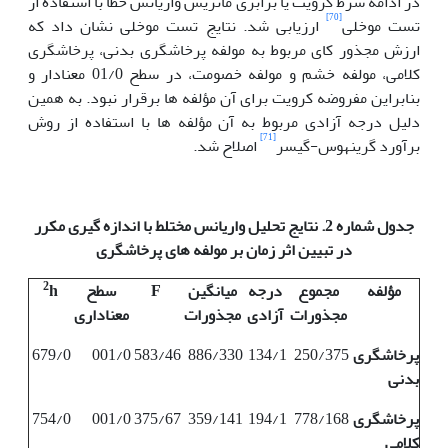
در ادامه شرط کرویت یا برابری ماتریس واریانس خطا با استفاده از
[70]
تست موخلی
ارزیابی شد. نتایج تست موخلی نشان داد که
ارزش مجذور کای مربوط به مولفه پرخاشگری بدنی، پرخاشگری
کلامی، مولفه خشم و مولفه خصومت، در سطح 01/0 معنادار و
بنابراین مفروضه کرویت برای آن مؤلفه ها برقرار نبود. به همین
دلیل درجه آزادی مربوط به آن مؤلفه ها با استفاده از روش
[71]
برآورد گرینهوس-گیسر
اصلاح شد.
جدول شماره 2. نتایج تحلیل واریانس مختلط با اندازه گیری مکرر
در تبیین اثر زمان بر
مولفه های پرخاشگری
2
مؤلفه
مجموع
درجه
میانگین
F
سطح
h
مجذورات
آزادی
مجذورات
معناداری
پرخاشگری
250/375
134/1
886/330
583/46
001/0
679/0
بدنی
پرخاشگری
778/168
194/1
359/141
375/67
001/0
754/0
کلامی