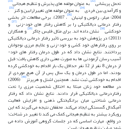
[33]
[32]
تحمل پریشانی
به عنوان مولفه های پذیرش و تنظیم هیجانی
[35]
[34]
و کارآمدی بین فردی
به عنوان مولفه های تغییر(رابین و کنز
،
[36]
2004؛ میلر، راتوس و لینهان
، 2007). برخی مطالعات اثر بخشی
[37]
رفتار درمانی دیالکتیکی را بر کاهش رفتار های خود-زنی
و
[39]
[38]
خودکشی
نشان داده اند. برای مثال فلیس چاکر
و همکاران
(2011) در پژوهش خود به بررسی تاثیر رفتار درمانی دیالکتیکی
بر روی رفتارهای خود کشی و خود-زنی و علایم مرزی نوجوانان
پرداختند. نتایج نشان داد که در طول درمان رفتار های خود-
آسیب رسان آزمودنی ها به صورت معنی داری کاهش یافت؛ قبل
از درمان 8 نفر از 12 نفر حداقل یک بار اقدام به خودکشی کرده
بودند، اما در طول درمان و یک سال پس از آن هیچ موردی از
[40]
اقدام به خودکشی ثبت نشد. همچنین اشنل و هرپرتز
(2006)
در مطالعه خود زنان مبتلا به اختلال شخصیت مرزی را تحت
رفتاردرمانی دیالکتیکی قرار دادند. نتایج نشان داد که رفتار
درمانی شناختی میان برانگیختگی ذهنی و افزایش فعالیت
آمیگدال گسستگی ایجاد می‌کند. محققان نتیجه می گیرند که این
رویکرد بیشتر به تنظیم هیجانی کمک می کند تا تغییر در شناخت؛
در واقع، مهارت اساسی که در جلسات گروهی آموزش داده می
شود مهارت تنظیم هیجان است.