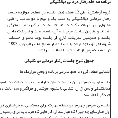
برنامه مداخله رفتار درمانی دیالکتیکی
گروه آزمایش2، طی 12 هفته (یک جلسه در هفته) دوازده جلسه
رفتار درمانی دیالکتیکی به مدت یک و نیم تا دو ساعت را طبق
محتوای زیر دریافت کردند. هر جلسه، در برگیرنده ی معرفی
اهداف و عناوین مباحث مربوط به آن جلسه، بحث و تمرینات داخل
جلسه و همچنین تمرینات خارج از جلسه بود. محتوای جلسات،
شیوه اجرا و نحوه ارائه با استفاده از منابع معتبر(لینهان، 1993)
تهیه شد که پس از تایید توسط اساتید اجرا شد.
جدول شرح جلسات رفتار درمانی دیالکتیکی
آشنایی اعضاء گروه با هم، معرفی برنامه و وضع قراردادها
جلسه اول و دوم: در این جلسه، درمان با ارایه ی تعریف دیالکتیک، اصو
دیالکتیکی و پس از آن آشنایی با مفهوم هوشیاری فراگیر و سه حالت 
خردگرا) آغاز شد.
جلسه ی سوم و چهارم: دو دسته مهارت برای دستیابی به هوشیاری فرا
اول مهارتهای چه چیز؟ که عبارتند از: کارهایی که فرد باید برای رسید
سه مهارت مشاهده ، توصیف و شرکت کردن دسته ی دوم، مهارتهای چگونه