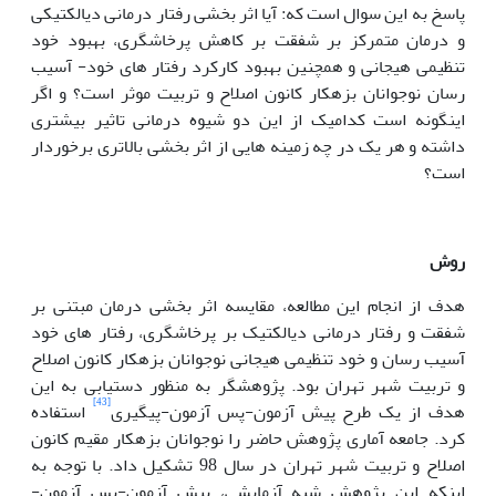
پاسخ به این سوال است که: آیا اثر بخشی رفتار درمانی دیالکتیکی
و درمان متمرکز بر شفقت بر کاهش پرخاشگری، بهبود خود
تنظیمی هیجانی و همچنین بهبود کارکرد رفتار های خود- آسیب
رسان نوجوانان بزهکار کانون اصلاح و تربیت موثر است؟ و اگر
اینگونه است کدامیک از این دو شیوه درمانی تاثیر بیشتری
داشته و هر یک در چه زمینه هایی از اثر بخشی بالاتری برخوردار
است؟
روش
هدف از انجام این مطالعه، مقایسه اثر بخشی درمان مبتنی بر
شفقت و رفتار درمانی دیالکتیک بر پرخاشگری، رفتار های خود
آسیب رسان و خود تنظیمی هیجانی نوجوانان بزهکار کانون اصلاح
و تربیت شهر تهران بود. پژوهشگر به منظور دستیابی به این
[43]
هدف از یک طرح پیش آزمون-پس آزمون-پیگیری
استفاده
کرد. جامعه آماری پژوهش حاضر را نوجوانان بزهکار مقیم کانون
اصلاح و تربیت شهر تهران در سال 98 تشکیل داد. با توجه به
اینکه این پژوهش شبه آزمایشی، پیش آزمون-پس آزمون-