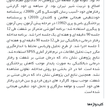
98 بود. نمونه مورد مطالعه این پژوهش 30 مددجوی مقیم کانون
اصلاح و تربیت شهر تهران بود. از سیاهه ی خود گزارشی
رفتارهای خود-آسیب رسان کلونسکی و گلن (2009)، پرسشنامه
خودتنظیمی هیجانی هافمن و کاشدان (2010) و پرسشنامه
پرخاشگری باس و پری (1992) در مرحله پیش آزمون، پس آزمون
و پیگیری استفاده شد؛ برنامه آموزشی متمرکز بر شفقت طی 12
جلسه 90 دقیقه ای و هفته ای یک جلسه اجرا شد. برنامه مداخله
رفتار درمانی دیالکتیکی نیز طی 12 جلسه 90 دقیقه ای و هفته ای
1 جلسه اجرا شد. از طرح تحلیل واریانس مختلط با اندازه‌گیری
مکرر جهت تحلیل اطلاعات در نرم افزار آماری SPSS استفاده شد.
نتایج پژوهش نشان داد که درمان مبتنی بر شفقت و رفتار
درمانی دیالکتیکی به صورت پایدار موجب کاهش پرخاشگری
شده است. اما در اثر بخشی دو روش مداخله، تفاوتی مشاهده
نشد. همچنین نتایج این پژوهش نشان داد که درمان مبتنی بر
شفقت، موجب بهبود کارکرد های درون فردی و بین فردی رفتار
های خود آسیب و مولفه سازگاری و تحمل خود تنظیمی هیجانی
شده است.
کلیدواژه‌ها