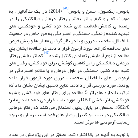
[41]
پانوس، جکسون، حسن و پانوس
(2014) در یک متاآنالیز ، به
صورت کمی و کیفی، اثر بخشی رفتار درمانی دیالکتیکی را در
زمینه ی کاهش فعالیت های شبه خود کشی و خودکشی های
تهدید کننده زندگی، خستگی و افسردگی به طور خاص در جمعیت
با اختلال شخصیت مرزی و با در نظر گرفتن معیار ها و پیش فرض
های محافظه کارانه، مورد آزمون قرار دادند. در مطالعه ایشان پنج
[42]
مطالعه از نوع آزمایشی تصادفی کنترل شده
که اثر بخشی رفتار
درمانی دیالکتیکی را بر کاهش کوشش برای خود کشی، رفتار های
شبه خود کشی، خستگی در طول درمان و یا علائم افسردگی در
آزمودنی های با اختلال شخصیت مرزی مورد آزمون قرار داده
بودند، مورد بررسی قرار دادند. نتایج تحقیق ایشان نشان داد که
ترکیب اندازه های اثر 5 مطالعه برای رفتار های خود کشی و شبه
خودکشی، اثر بخشی DBT را مورد تایید قرار می دهد (اندازه اثر:
662/0). محققان در پایان چنین استدلال می کنند که رفتار درمانی
دیالکتیکی در تثبیت و کنترل رفتار های خود آسیب رسان و بهبود
رضایت آزمودنی ها موثر است.
با توجه به آنچه در بالا اشاره شد، محقق در این پژوهش در صدد