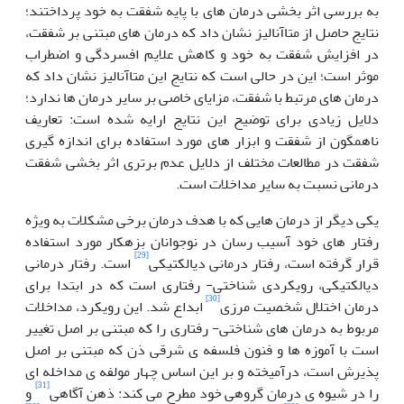
به بررسی اثر بخشی درمان های با پایه شفقت به خود پرداختند؛
نتایج حاصل از متاآنالیز نشان داد که درمان های مبتنی بر شفقت،
در افزایش شفقت به خود و کاهش علایم افسردگی و اضطراب
موثر است؛ این در حالی است که نتایج این متاآنالیز نشان داد که
درمان های مرتبط با شفقت، مزایای خاصی بر سایر درمان ها ندارد؛
دلایل زیادی برای توضیح این نتایج ارایه شده است: تعاریف
ناهمگون از شفقت و ابزار های مورد استفاده برای اندازه گیری
شفقت در مطالعات مختلف از دلایل عدم برتری اثر بخشی شفقت
درمانی نسبت به سایر مداخلات است.
یکی دیگر از درمان هایی که با هدف درمان برخی مشکلات به ویژه
رفتار های خود آسیب رسان در نوجوانان بزهکار مورد استفاده
[29]
قرار گرفته است، رفتار درمانی دیالکتیکی
است. رفتار درمانی
دیالکتیکی، رویکردی شناختی- رفتاری است که در ابتدا برای
[30]
درمان اختلال شخصیت مرزی
ابداع شد. این رویکرد، مداخلات
مربوط به درمان های شناختی- رفتاری را که مبتنی بر اصل تغییر
است با آموزه ها و فنون فلسفه ی شرقی ذن که مبتنی بر اصل
پذیرش است، درآمیخته و بر این اساس چهار مولفه ی مداخله ای
[31]
را در شیوه ی درمان گروهی خود مطرح می کند: ذهن آگاهی
و