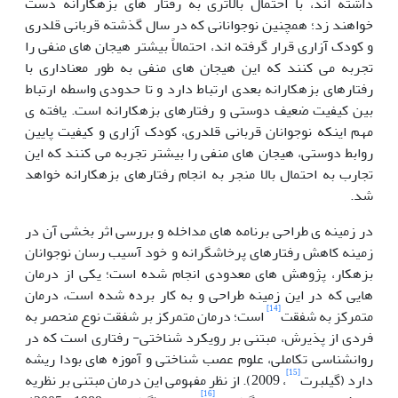
داشته اند، با احتمال بالاتری به رفتار های بزهکارانه دست
خواهند زد؛ همچنین نوجوانانی که در سال گذشته قربانی قلدری
و کودک آزاری قرار گرفته اند، احتمالاً بیشتر هیجان های منفی را
تجربه می کنند که این هیجان های منفی به طور معناداری با
رفتارهای بزهکارانه بعدی ارتباط دارد و تا حدودی واسطه ارتباط
بین کیفیت ضعیف دوستی و رفتارهای بزهکارانه است. یافته ی
مهم اینکه نوجوانان قربانی قلدری، کودک آزاری و کیفیت پایین
روابط دوستی، هیجان های منفی را بیشتر تجربه می کنند که این
تجارب به احتمال بالا منجر به انجام رفتارهای بزهکارانه خواهد
شد.
در زمینه ی طراحی برنامه های مداخله و بررسی اثر بخشی آن در
زمینه کاهش رفتارهای پرخاشگرانه و خود آسیب رسان نوجوانان
بزهکار، پژوهش های معدودی انجام شده است؛ یکی از درمان
هایی که در این زمینه طراحی و به کار برده شده است، درمان
[14]
متمرکز به شفقت
است؛ درمان متمرکز بر شفقت نوع منحصر به
فردی از پذیرش، مبتنی بر رویکرد شناختی- رفتاری است که در
روانشناسی تکاملی، علوم عصب شناختی و آموزه های بودا ریشه
[15]
دارد (گیلبرت
، 2009). از نظر مفهومی این درمان مبتنی بر نظریه
[16]