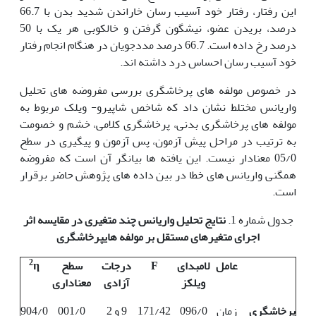
این رفتار، رفتار خود آسیب رسان خاراندن شدید بدن با 66.7
درصد، بریدن عضو، نیشگون گرفتن و خالکوبی هر یک با 50
درصد رخ داده است. 66.7 درصد مددجویان در هنگام انجام رفتار
خود آسیب رسان احساس درد داشته اند.
در خصوص مولفه های پرخاشگری بررسی مفروضه های تحلیل
واریانس مختلط نشان داد که شاخص شاپیرو- ویلک مربوط به
مولفه های پرخاشگری بدنی، پرخاشگری کلامی، خشم و خصومت
به ترتیب در مراحل پیش آزمون، پس آزمون و پیگیری در سطح
05/0 معنادار نیست. این یافته ها بیانگر آن است که مفروضه
همگنی واریانس های خطا در بین داده های پژوهش حاضر برقرار
است.
جدول شماره 1.
نتایج تحلیل واریانس چند متغیری در مقایسه اثر
اجرای متغیرهای مستقل بر مولفه های
پرخاشگری
2
عامل
لامبدای
F
درجات
سطح
η
ویلکز
آزادی
معناداری
پرخاشگری
زمان
096/0
171/42
9 و 2
001/0
904/0