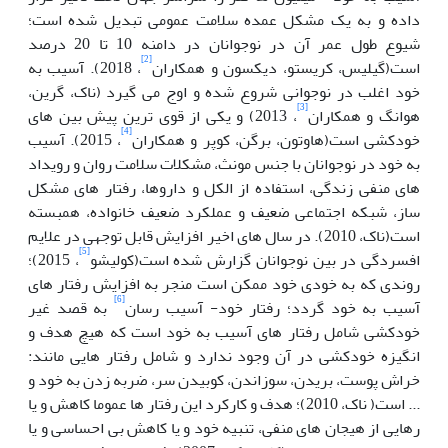
داده و به یک مشکل عمده سلامت عمومی تبدیل شده است؛
شیوع طول عمر آن در نوجوانان در دامنه 10 تا 20 درصد
[2]
است(گیلیس، کریستو، دیکسون و همکاران
، 2018). آسیب به
خود اغلب در نوجوانی شروع شده و اوج می گیرد (ناک، گرین،
[3]
هوانگ و همکاران
، 2013) و یکی از قوی ترین پیش بین های
[4]
خودکشی است(هاوتون، برگن، کوپر و همکاران
، 2015). آسیب
به خود در نوجوانان با جنس مونث، مشکلات سلامت روان و رویداد
های منفی زندگی، استفاده از الکل و داروها، رفتار های مشکل
ساز، شبکه اجتماعی ضعیف و عملکرد ضعیف خانواده، همبسته
است(ناک، 2010). در سال های اخیر افزایش قابل توجهی در علایم
[5]
افسردگی در بین نوجوانان گزارش شده است(کولیشو
، 2015)؛
روندی که به خودی خود ممکن است منجر به افزایش رفتار های
[6]
آسیب به خود گردد؛ رفتار خود- آسیب رسان
به قصد غیر
خودکشی شامل رفتار های آسیب به خود است که هیچ هدف و
انگیزه خودکشی در آن وجود ندارد و شامل رفتار هایی مانند:
خراش پوست، بریدن، سوزاندن، کوبیدن سر، ضربه زدن به خود و
... است( ناک، 2010)؛ هدف و کارکرد این رفتار ها عموما کاهش و یا
رهایی از هیجان های منفی، تنبیه خود و یا کاهش بی احساسی و یا