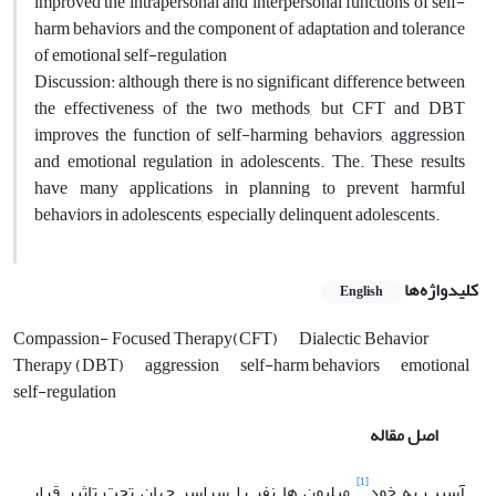
improved the intrapersonal and interpersonal functions of self-
harm behaviors and the component of adaptation and tolerance
of emotional self-regulation
Discussion: although there is no significant difference between
the effectiveness of the two methods, but CFT and DBT
improves the function of self-harming behaviors, aggression
and emotional regulation in adolescents. The. These results
have many applications in planning to prevent harmful
behaviors in adolescents, especially delinquent adolescents.
کلیدواژه‌ها
English
Compassion- Focused Therapy(CFT)
Dialectic Behavior
Therapy (DBT)
aggression
self-harm behaviors
emotional
self-regulation
اصل مقاله
[1]
آسیب به خود
میلیون ها نفر را سراسر جهان تحت تاثیر قرار