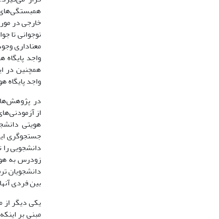
همبستگی‌های 
نوجوانی تا جو
معناداری وجود
واجد پایگاه 
همچنین در ای
واجد پایگاه ه
در پژوهش‌های ا
هویتی دانشج
جستجوگری این 
دانشجویی را ت
دانشجویان ترم
بین فردی آنها
مبنی بر اینکه