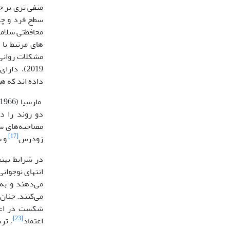
منفی تری بر ج
سطح فرد و چه
محافظتی سلامت
های مرتبط با
مشکلات روانی 
2019)، دارای ارتباط منفی است و برخی تحقیقات مانند (مک لنتایر و همکاران
داده اند که ه
دو روند را د
مصاحبه‌های ساخ
[17]
زودرس
و 
در شرایط بهنج
انتهای نوجوان
می‌دهند و به 
شکست در اعت
[23]
اعتماد
، تر