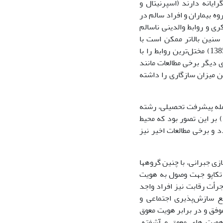
ایانه دارند (اسپرنیتال و
گروه بیماران و افراد سالم در
ی و روابط والدینی ناسالم
سنین بالاتر ممکن است با
پاتولوژی در ارتباط باشد. همچنین این گروه مطابق پژوهش نصرتی، مظاهری، حیدری (1385) مختل‌ترین روابط را با
ی دیگر برخی مطالعات مانند
رین میزان سازگاری را داشته
جمله پیشرفت تحصیلی، رشته
تحصیلی، نوع آموزش‌ها و نحوه سازگاری با بافتار دانشگاه در ارتباط است. مارسیا (1966) بر این تصور بود که محیط
و برخی مطالعات اخیر نیز
ی جبرانی، با چنین گروهها
ق و معوق از نظر تکاپو جهت وصول به هویت
رأت رقابت نیز افراد واجد
ع سازش‌پذیری اجتماعی و
فق و در برابر هویت معوق
 هویت های معوق و آشفته،