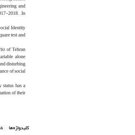
ngineering and
2017-2018. .In
cial Identity
quare test and
rls) of Tehran
variable alone
and disturbing
iance of social
y status has a
mation of their
کلیدواژه‌ها
sh