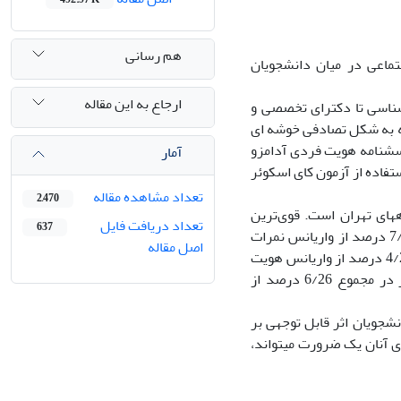
هم رسانی
ماعی در میان دانشجویان
ارجاع به این مقاله
 شامل 524 دانشجو از مقاطع کارشناسی تا دکترای تخصصی و
که به شکل تصادفی خوشه ای
تحصیل بودند. از دو پرسشنامه هویت فردی آدامزو
آمار
تفاده از آزمون کای اسکوئر
تعداد مشاهده مقاله
2,470
های تهران است. قوی‌ترین
تعداد دریافت فایل
637
پیش‌بینی کننده هویت اجتماعی دانشجویان، هویت معوق است. این متغیر به تنهایی 7/14 درصد از واریانس نمرات
اصل مقاله
هویت اجتماعی دانشجویان را پیش بینی کرد. دو متغیر هویت معوق و آشفته روی هم 4/25 درصد از واریانس هویت
اجتماعی را پیش بینی کردند. متغیرهای هویت معوق هویت آشفته و هویت موفق نیز در مجموع 6/26 درصد از
نشجویان اثر قابل توجهی بر
 آنان یک ضرورت می­تواند،