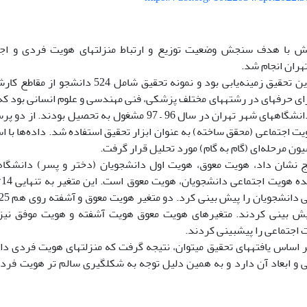
ش با هدف سنجش وضعیت توزیع و ارتباط منزلت­های هویت فردی و اجت
هران انجام شد.
: روش این تحقیق زمینه‌یابی بود و نمونه تحقیق
ی حرفه­ای در رشته­های مختلف پزشکی، فنی مهندسی و علوم انسانی بود 
انتخاب و در دانشگاه­های شهر تهران در سال 96 – 97 مشغول به 
 اجتماعی (محقق ساخته) به عنوان ابزار تحقیق استفاده شد. داده‌ها با اس
ون مرحله‌ای (گام به گام) مورد تحلیل قرار گرفت.
یج نشان داد، هویت معوق، هویت اول دانشجویان (دختر و پسر) دانشگاه­
اجتماعی را پیش­بینی کردند.
ر اساس یافته­های تحقیق می­توان، نتیجه گرفت که منزلت­های هویت فردی دا
 و ابعاد آن دارد و به همین دلیل توجه به شکل­گیری سالم تر هویت فردی