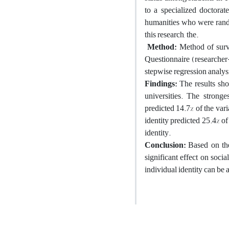
to a specialized doctorat
humanities who were rando
this research, the.
Method:
Method of surv
Questionnaire (researcher
stepwise regression analys
Findings:
The results sho
universities. The stronge
predicted 14.7% of the var
identity predicted 25.4% of
identity.
Conclusion:
Based on the 
significant effect on socia
individual identity can be 