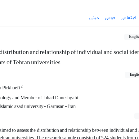
اجتماعی
قومی
دینی
Engli
distribution and relationship of individual and social ide
ts of Tehran universities
Engli
2
a Pirkhaefi
chology and Member of Jahad Daneshgahi
slamic azad university- Garmsar - Iran
aimed to assess the distribution and relationship between individual and s
ehran universities. The research sample consisted of 524 students from