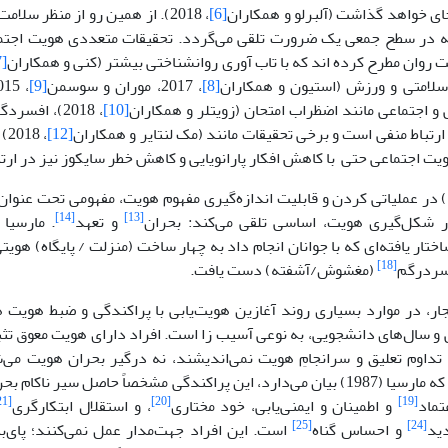
ای خواهد گذاشت (آلبرلو و همکاران
[6]
، 2018). از همین رو از منظر س
 در سطح جمعی یک ضرورت تلقی می‌گردد. تحقیقات متعددی هویت اجتماع
 روان مطرح کرده اند که با تاب آوری روانشناختی بیشتر (کنی و همکاران
[7]
 سلامتی و ورزش (استیون و همکاران
[8]
، 2017، موران و سوسمن
[9]
و اجتماعی مانند اضظراب امتحان (زویتلر و همکاران
[10]
، 2018)، افسردگی (پستمس و همکاران
[12]
، 
ویت اجتماعی حتی با کاهش افکار پارانویایی و کاهش خطر سایکوز نیز در ارت
مارسیا (1966) در عملیاتی کردن و قابلیت اندازه‌گیری مفهوم هویت، مفهومی تحت عنو
[14]
[13]
ر شکل‌گیری هویت، اساسی تلقی می‌کند: بحران
و تعهد
تار یافته‌‌ای که با جوانان انجام داد به چهار ساخت (منزلت / پایگاه) هوی
[18]
سردرگم
(مغشوش/آشفته) دست یافت.
ار، در موارد بسیاری روند آغازین هویت‌یابی با پراکندگی و ضبط هویت هم
ی و سال‌های دانشجویی، به نوعی آسیب زا است. افراد دارای هویت معوق تث
تداوم تعلیق و سرانجامِ هویت نمی‌اندیشند، نه درگیر بحران هویت می‌
می‌کنند. چنان که مارسیا (1987) بیان می‌دارد، این پراکندگی مشخصاً حاصل سیر
[21]
[20]
[19]
ماد
و اطمینان و ایمنی‌یابی، خود مختاری
، و استقلال ابتکارگری
[25]
[24]
دید
و احساس گناه
است. این افراد جهت‌مدار عمل نمی‌کنند؛ پای‌ب