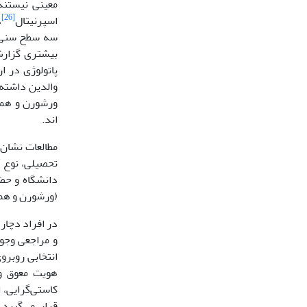
معینی نیستند؛
[26]
اسپرنیتال
، 2010).
سه سطح سنی نت
بیشتری گزارش
والدین داشته‌
ورشورن و همک
اند.
مطالعات نشان 
دانشگاه و حض
(ورشورن و همکاران،2017) این موضوع را مورد 
در افراد دچار
انتخابی روبرو
هویت معوق و 
کاستی‌گرایی،
قرار می‌گیرد