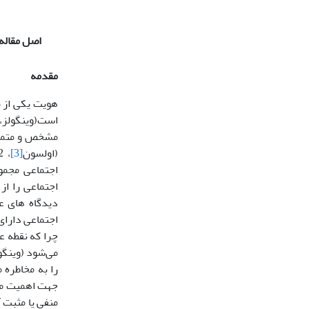
اصل مقاله
مقدمه
هویت یکی از 
است(وینگولز،
مشخص و متمایز
(اولسون
[3]
، 2002)؛ بنابراین، هم شناخت خویشتن است و هم معرفی خود به دیگران (شلنکر
اجتماعی مجمو
اجتماعی را از 
اجتماعی دارای
چرا که نقطه ع
می‌شود (وینگو
را به مخاطره 
جهت اهمیت می 
منفی یا مثبت 