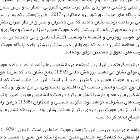
منفی و مثبتی با مواردی نظیر عزت نفس، کمرویی، اضطراب و ترس نشا
خارجی در مورد پایگاه های هویت ، ورشورن و همکاران (
انی پرداخته بودند نشان دادند که بین دختران و پسران از نظر میزان تلا
 دارد به صورتی که زنان بیشتر واجد هویت معوق (میزان جست و جوگری و اک
های هویت زودرس و آشفته( با وضعیت اکتشاف پایین و بی دغدغه تر به 
ن مطالعه نشان دادند که نوجوانان دبیرستانی بیشتر واجد پایگاه هویت
ویت های معوق و همچنین موفق بوده اند.
نجام گرفته در ایران در نمونه‌های دانشجویی غالباً تعداد افراد واجد هوی
از آزمودنی‌های موفق نشان می‌دهند. پژوهش جلالی (1392) ن
ویان و هویت معوق در کمترین حد آن است، این در حالی است که ار
نوع هویت و انتظار تناسب آن با اقتضای دانشجویی، بر این تصوّر بود ک
شکیل می دهد و مارسیا تصوّر می کرد فرصت دانشجویی موجب تغییر و تبد
زودرس به هویت های پیشرفته خ
 آخر از نظر هویت بین فردی بهتر از همتایان‌شان بود. این یافته نشان م
 اصلاح ایجاد کرده است.
یکی دیگ
 او متعلق به کدام گروه اجتماعی معین است و اینکه این تعلق با اهمیت د