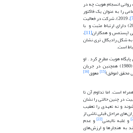
لامت روانی انسجام هویت چه در
ی را به عنوان یک فاکتور
، 2019)، شرکت در فعالیت
، 2015) دارای ارتباط مثبت و با
،
[11]
2018) به شکل رادیکال تری نشان
باط است.
ان پایگاه هویت مطرح کرد . او
. مارسیا (1980) همچنین در جریان
[16]
[15]
تی محقق (موفق)
معوق
راه است. اما تداوم آن تا
بیت در چنین حالتی را نشان
شوند و نه تعهدی را تعقیب
 ناکام بحران‌های مراحل قبلی ناشی از
[22]
و غلبه ناایمنی
و عدم
ند به هنجارها و ارزش‌های