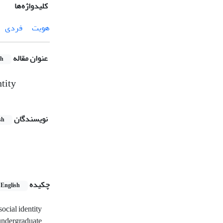
کلیدواژه‌ها
هویت
فردی
عنوان مقاله
sh
ntity
نویسندگان
sh
چکیده
English
ocial identity
 undergraduate