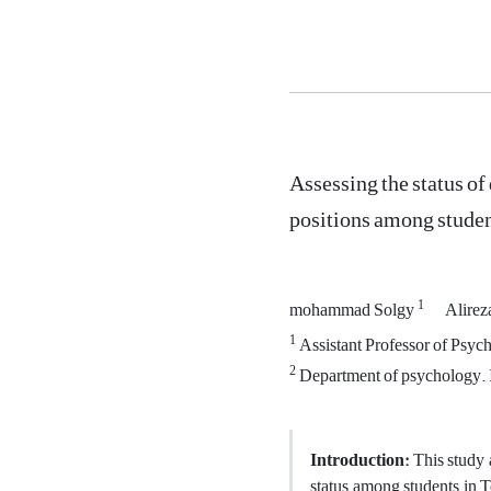
Assessing the status of 
positions among studen
1
mohammad Solgy
Alirez
1
Assistant Professor of Psy
2
Department of psychology. I
Introduction:
This study 
status among students in T