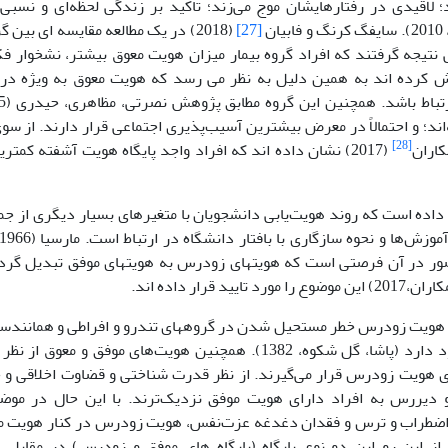
 لاقیدی در رفتارهایشان موج می‌زند؛ تاکید بر زندگی لحظه‌ای و نسبی‌گر
 سایفگ کرنگ و فابیان
[27]
(2018) در یک مطالعه مقایسه ای بین 
یجه گرفتند که افراد گروه بیمار میزان هویت معوق بیشتر، نشخوار فکر
 کرده اند به همین دلیل به نظر می رسد که هویت معوق به ویژه در 
اند؛ و احتمالاً در معرض بیشترین آسیب‌پذیری اجتماعی قرار دارند. از سو
[28]
اران
(2017) نشان داده اند که افراد واجد پایگاه هویت آشفته کمت
داده است که روند هویت‌یابی دانشجویان با متغیرهای بسیار دیگری از 
ور در آن فرصتی است که هویتهای زودرس به هویتهای موفق تبدیل گردد 
تایید قرار داده اند.
 هویت زودرس خطر مستحیل شدن در گروههای تندرو و افراطی و همانندساز
و مراجعی وجود دارد (پاشا، گل شکوه، 1382). همچنین هویت‌های موف
ی هویت زودرس قرار می‌گیرند. از نظر قدرت شناختی و قضاوت اخلاقی و ج
دیررس به افراد دارای هویت موفق نزدیک‌ترند. با این حال در موض
 اضطراب و ترس و فقدان دغدغه عزت‌نفس، هویت زودرس در کنار هویت مو
. از این رو این دو نوع پایگاه (پایگاه های موفق و زودرس) در مقابل