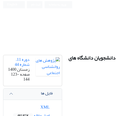
ورود به سامانه
ثبت نام
English
دانشجویان دانشگاه های
دوره 11،
شماره 44
زمستان 1400
صفحه
123-
144
فایل ها
XML
اصل مقاله
492.97 K