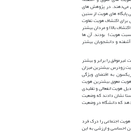
ن می‌دهند. در پژوهش های
2017) طی پژوهشی که به بررسی پایگاه های هویت از سنین
ش برای اکتشاف هویت تفاوت
تشاف بالا) و مردان بیشتر
نسبت هویت) بودند. آن ها
 آشفته و دانشجویان بیشتر
ت غیرموفق را برابر و بیشتر
تایج نشان داد که تقریباً هویت زودرس بیشترین میزان
یکسون به اقتضای ویژگی
ه هویت معوق بیشترین هویت
یل هویت انفعالی و تقلیدی
واهد بود. مکوند حسینی و همکاران (1388) دراین راستا نشان دادند که وضعیت
ی‌دهد که دانشگاه در وضعیت
ر از مولفه های مورد بررسی این پژوهش هویت اجتماعی است. تاجفل ( 1979 ) هویت اجتماعی را درک فرد
ادن احساسی و ارزشی به این