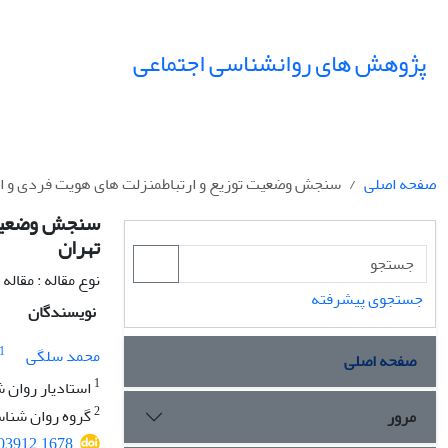
پژوهش های روانشناسی اجتماعی
صفحه اصلی
سنجش وضعیت توزیع و ارتباطمنزلت های هویت فردی و اج
سنجش وضعیت ت
تهران
نوع مقاله : مقال
جستجوی پیشرفته
نویسندگان
1
محمد سلگی
صفحه اصلی
1
استادیار روان 
2
گروه روان شناس
مرور
303912.1678