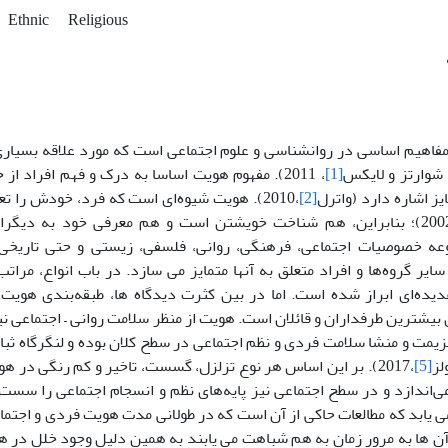
Ethnic
Religious
مفاهیم اساسی در روانشناسی و علوم اجتماعی است که مورد علاقه بسیار
 شوارتز و لایکس
[1]
، 2011). مفهوم هویت اساسا به درک و فهم افراد 
 اشاره دارد (واترل
[2]
،2010). هویت شیوه‌ای است که فرد، خودش را ت
عه خصوصیات اجتماعی، فرهنگی، روانی، فلسفی، زیستی و حتی تاریخ
سایر گروه‌ها و افراد متعلق به آنها متمایز می سازد. در باب انواع، مرات
 بیشترین طرفداران و قائلان است. هویت از منظر سلامت روانی – اجتماعی 
زیمت و منشا سلامت فردی و نظم اجتماعی در سطح کلان بوده و لنگرگاه ث
لز
[5]
،2017). بر این اساس هر نوع تزلزل، گسست، تاخیر و کم رنگی د
می‌اندازد و در سطح اجتماعی نیز پایه‌های نظم و انسجام اجتماعی را سست 
یابد که مطالعات حاکی از آن است که در طولانی مدت هویت فردی و اجتماعی
آن ها به مرور زمان به هم شباهت می یابند به همین دلیل وجود خلل در هر ی