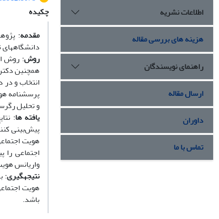
چکیده
اطلاعات نشریه
مقدمه
: پژوه
هزینه های بررسی مقاله
دانشگاه­های ت
روش
راهنمای نویسندگان
همچنین دکترا
ارسال مقاله
پرسشنامه هویت
و تحلیل رگرسی
یافته ها
: نتا
داوران
تماس با ما
واریانس هویت 
نتیجه
گیری
: ب
هویت اجتماعی
باشد.