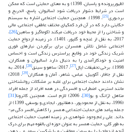
(ظهورپرونده و پاسبان، 1398) و به معنای حمایتی است که ممکن
است در شرایط دشوار دریافت شود (سالیوان، پاسچ، الدریج و
[25]
بردبوری
، 1998). همچنین حمایت اجتماعی اشاره به سیستم
حکایتی دارد که در آن فرد کمک­های مختلف عاطفی، اجتماعی، مالی
و شناختی را از محیط خود دریافت می­کند (کوماگیز و ساهین
[26]
،
2017، به نقل از غنچه و گل­پور، 1401). در زمینه ازدواج حمایت
اجتماعی شامل تلاش همسران برای برآوردن نیازهای فوری
شریک زندگی خود در وقایع پراسترس زندگی است و احساس
امنیت و خودکارآمدی را به دنبال دارد (سالیوان و همکاران،
[28]
[27]
1998). برخی تحقیقات (پال
، 2017؛ ساهو و سینق
، 2014، به
[29]
نقل از جافار، آکوییل، عباس، شاهر، آمان و همکاران
، 2018)
نشان دادند حمایت اجتماعی برای غلبه بر مشکلات روانشناختی
مانند استرس، اضطراب و افسردگی در همه افراد از جمله افراد
متاهل (ژانگ و یو
[30]
، 2006) لازم است. همچنین کاترونا
[31]
(1996، به نقل از محمودپور، دهقانپور، ایجادی و یوسفی، 1399) از
جمله پیامدهای حمایت اجتماعی همسر را کاهش افسردگی می­
داند. علی رغم وجود شواهدی در زمینه اهمیت حمایت اجتماعی
به طور کلی، حمایت همسر به عنوان حوزه ای بالقوه مهم برای درک
آنچه ازدواج­ها را به سمت موفقیت و یا شکست سوق می دهد،