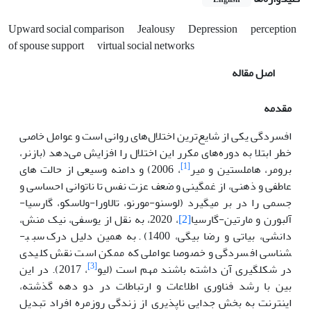
Upward social comparison
Jealousy
Depression
perception
of spouse support
virtual social networks
اصل مقاله
مقدمه
افسردگی یکی از شایع‌ترین اختلال‌های روانی است و عوامل خاصی
خطر ابتلا به دوره‌های مکرر این اختلال را افزایش می‌دهد (بازنر،
[1]
برومر، هاملستین و میر
، 2006) و دامنه وسیعی از حالت های
عاطفی و ذهنی، از غمگینی و ضعف عزت نفس تا ناتوانی احساسی و
جسمی را در بر می­گیرد (لوسنو-مورنو، تالاورا-ولاسکو، گارسیا-
آلبورن و مارتین-گارسیا
[2]
، 2020، به نقل از یوسفی، نیک منش،
دانشی، بیاتی و رضا بیگی، 1400). به همین دلیل درک سبب­
شناسی افسردگی و خصوصا عواملی که ممکن است نقش کلیدی
[3]
در شکل­گیری آن داشته باشند مهم است (لیو
، 2017). در این
بین با رشد فناوری اطلاعات و ارتباطات در دو دهه گذشته،
اینترنت به بخش جدایی ناپذیری از زندگی روزمره افراد تبدیل