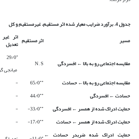
جدول 4. برآورد ضرایب معیار شده اثر مستقیم، غیرمستقیم و کل
اثر غیر 
مسیر
اثر مستقیم
تعدیل
*
29/0
مقایسه اجتماعی رو به بالا
←
افسردگی
N. S
میانجی­ گر
**
مقایسه اجتماعی رو به بالا
←
حسادت
65/0
-
**
حسادت
←
افسردگی
44/0
-
**
حمایت ادراک شده از همسر
←
افسردگی
33/0-
-
**
حمایت ادراک شده از همسر
←
حسادت
17/0-
-
حمایت ادراک شده ضربدر حسادت
←
*
11/0-
تعدیل­گر