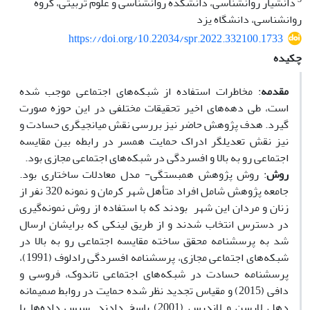
دانشیار روانشناسی، دانشکده روانشناسی و علوم تربیتی، گروه
روانشناسی، دانشگاه یزد
https://doi.org/10.22034/spr.2022.332100.1733
چکیده
مقدمه
: مخاطرات استفاده از شبکه‌های اجتماعی موجب شده
است، طی دهه‌های اخیر تحقیقات مختلفی در این حوزه صورت
گیرد. هدف پژوهش حاضر نیز بررسی نقش میانجیگری حسادت و
نیز نقش تعدیلگر ادراک حمایت همسر در رابطه بین مقایسه
اجتماعی رو به بالا و افسردگی در شبکه‌های اجتماعی مجازی بود.
روش
: روش پژوهش همبستگی- مدل معادلات ساختاری بود.
جامعه پژوهش شامل افراد متأهل شهر کرمان و نمونه 320 نفر از
زنان و مردان این شهر بودند که با استفاده از روش نمونه‌گیری
در دسترس انتخاب شدند و از طریق لینکی که برایشان ارسال
شد به پرسشنامه محقق ساخته مقایسه اجتماعی رو به بالا در
شبکه‌های اجتماعی مجازی، پرسشنامه افسردگی رادلوف (1991)،
پرسشنامه حسادت در شبکه‌های اجتماعی تاندوک، فروسی و
دافی (2015) و مقیاس تجدید نظر شده حمایت در روابط صمیمانه
دهل لارسن و لاندرس (2001) پاسخ دادند. سپس داده‌ها با