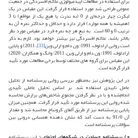
برای استفاده در مطالعات اپیدمیولوژی علائم افسردگی در جمعیت
عمومی طراحی شد مورد استفاده قرار گرفت. این مقیاس در یک
لیکرت چهار درجه‌ای از 0 (به ندرت یا هیچ یک از مواقع) تا 3
(همیشه یا همه موارد) قرار دارد و حداقل و حداکثر نمره آن به
ترتیب 0 و 60 است. به تبع هر چه نمره فرد در مقیاس مورد نظر
بالاتر باشد، علائم افسردگی نیز بیشتر خواهد بود. لازم به ذکر
است روایی (رادلوف، 1991؛ ون دام و ارلی وین
[33]
، 2011) و پایایی
(رادلوف، 1991؛ ون دام و ارلی وین، 2011؛ وانگ و همکاران، 2020)
این مقیاس برای گروه های مختلف توسط برخی مطالعات مورد تأیید
قرار گرفته است.
در این پژوهش نیز به‌منظور بررسی روایی پرسشنامه از تحلیل
عامل تاییدی استفاده شد. بر اساس تحلیل عاملی تأییدی
انجام‌شده و با در نظر گرفتن مجموع شاخص‌های برازش محاسبه
شده روایی این پرسشنامه مورد تأیید قرار گرفت. همچنین میزان
پایایی پرسشنامه نیز از طریق آلفای کرونباخ محاسبه شد و مقدار
آن 91/0 به دست آمد که نشان دهنده همسانی درونی بین
سؤالات پرسشنامه است.
ج) پرسشنامه حسادت در شبکه‌های اجتماعی:
این پرسشنامه