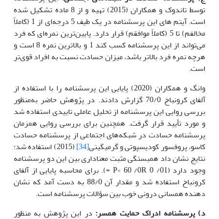
توسط تاندوک و همکاران (2015) تهیه و از 8 ماده تشکیل شده
است. آیتم های این پرسشنامه در یک طیف 5 درجه‌ای از 1 (کاملاً
مخالفم) تا 5 (کاملاً موافقم) قرار دارد. پایین‌ترین نمره‌ای که فرد
می‌تواند از این پرسشنامه کسب کند 1 و بالاترین نمره 8 است و
هرچه نمره فرد بالاتر باشد، میزان حسادت نسبت به افراد قوی‌تر
است.
وانگ و همکاران (2020) پایایی این پرسشنامه را با استفاده از
آلفای کرونباخ 70/0 گزارش دادند. در پژوهش حاضر به‌منظور
بررسی روایی این پرسشنامه از تحلیل عاملی تاییدی استفاده شد
و مورد تأیید قرار گرفت. همچنین برای بررسی روایی همزمان
پرسشنامه حسادت در شبکه‌های اجتماعی از پرسشنامه حسادت
کاسو، پروفسور کودیسپوتی و گرمیگینی
[34]
(2015) استفاده شد؛
نتایج نشان داد همبستگی مثبت معناداری بین این دو پرسشنامه
وجود دارد (01/ 0 P< 60 /0R =). برای محاسبه پایایی از آلفای
کرونباخ استفاده شد و مقدار آن 88/0 به دست آمد که نشان
دهنده همسانی درونی خوب بین سؤالات پرسشنامه است.
د) پرسشنامه ادراک حمایت همسر:
در این پژوهش به منظور