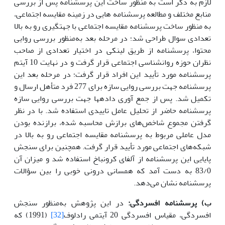
لازم به ذکر است به منظور ساخت این پرسشنامه پس از بررسی
منابع مختلف و مطالعه پرسشنامه هایی در زمینه مقایسه اجتماعی،
به منظور ساخت پرسشنامه مقایسه اجتماعی با جهت­گیری رو به بالا
تعدادی سوال طراحی شد؛ در مرحله بعد به‌منظور بررسی روایی
محتوا، پرسشنامه از طریق لینکی در اختیار تعدادی از صاحب
نظران حوزه روانشناسی اجتماعی قرار گرفت و در نهایت 10 آیتم
پرسشنامه مورد تأیید این افراد قرار گرفت؛ در مرحله بعد این
پرسشنامه جهت بررسی روایی سازه برای 277 فرد متأهل ارسال و
تکمیل شد. پس از جمع آوری داده­ها جهت بررسی روایی سازه
پرسشنامه حاضر از تحلیل عامل تاییدی استفاده شد. با در نظر
گرفتن مجموع شاخص‌های برازش محاسبه شده، برازنده بودن
مدل عاملی مربوط به پرسشنامه مقایسه اجتماعی رو به بالا در
شبکه‌های اجتماعی مورد تأیید قرار گرفت. همچنین برای سنجش
پایایی این پرسشنامه از آلفای کرونباخ استفاده شد و میزان آن
83/0 به دست آمد که همسانی درونی خوبی را بین سؤالات
پرسشنامه نشان می‌دهد.
ب) پرسشنامه افسردگی:
در این پژوهش به‌منظور سنجش
افسردگی، مقیاس افسردگی 20 آیتمی رادلوف
[32]
(1991) که