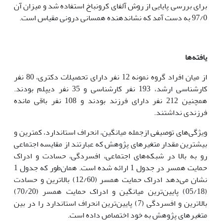
برای بررسی پایایی از روش آلفای کرونباخ استفاده شد و میزان آن
97/0 به دست آمد که نشان­دهنده همسانی درونی مقیاس است.
یافته‌ها
از میان افراد گروه نمونه 12 نفر دارای تحصیلات دکتری، 80 نفر
کارشناسی ارشد، 193 نفر کارشناسی و 35 نفر دیپلم بودند.
همچنین 212 نفر دارای فرزند بودند و 108 نفر باقی مانده
فرزندی نداشتند.
ویژگی‌های توصیفی ازجمله میانگین، انحراف استاندارد، کمترین و
بیشترین مقدار متغیرهای پژوهش که عبارتند از مقایسه اجتماعی
رو به بالا در شبکه‌های اجتماعی، افسردگی، حسادت و ادراک
حمایت همسر در جدول 1 ارائه شده است. همان‌طور که جدول 1
نشان می‌دهد ادراک حمایت همسر (12/60) بالاترین و حسادت
(05/18) پایین‌ترین میانگین و ادراک حمایت همسر (70/20)
بالاترین و افسردگی (7) پایین‌ترین انحراف استاندارد را در بین
متغیرهای پژوهش به خود اختصاص داده است.