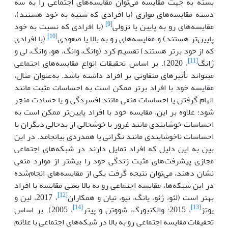
بسته به جهت مقایسه می‌توان مقایسه‌های اجتماعی را به سه
دسته مقایسه‌های موازی (با افرادی که شبیه به خود هستند)،
[9]
مقایسه‌های رو به پایین یا نزولی
(با افرادی که نسبت به خود
[10]
پایین‌تر هستند) و مقایسه‌های رو به بالا یا صعودی
(با افرادی
که از خود برتر هستند) تقسیم کرد (وانگ، وانگ، هو، وانگ، لی و
[11]
ژانگ
، 2020). بر اساس تحقیقات انواع مقایسه‌های اجتماعی
می­تواند تأثیرهای متفاوتی بر افراد داشته باشد. به‌عنوان مثال،
مقایسه خود با افراد برتر ممکن است به احساسات مثبت مانند
الهام­ گرفتن یا احساسات منفی مانند افسردگی و یا حسادت منجر
شود؛ علاوه بر این، مقایسه خود با افراد پایین‌تر ممکن است به
احساسات خوشایندی مانند غرور یا خوشحالی از بدحالی دیگران یا
احساسات ناخوشایندی مانند نگرانی یا همدردی بیانجامد. در این
بین به این دلیل که افراد تمایل دارند در شبکه‌های اجتماعی
مجازی پیشرفت‌های مثبت زندگی خود را بیشتر از موارد منفی
نشان دهند، می‌توان نتیجه گرفت یکی از مقایسه‌های انجام‌شده
در این شبکه‌ها، مقایسه اجتماعی رو به بالا یعنی مقایسه با افراد
[12]
بهتر است (لئو، ژئو، یانگ، نیو، تیان و همکاران
، 2017، لین و
[14]
[13]
یوتز
، 2015؛ والکنبورگ، شووتن و پیتر
، 2005). بر اساس
تحقیقات مقایسه اجتماعی رو به بالا در شبکه‌های اجتماعی با علائم