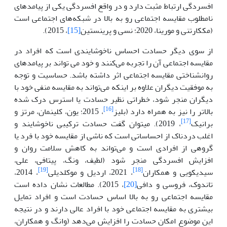
افسردگی ارتباط مثبت دارد و در واقع افسردگی یکی از پیامدهای
نامطلوب مقایسه اجتماعی رو به بالا در شبکه‌های اجتماعی است
(مک­کارتنی و مورینا، 2020؛ نسی و پرینستین
[15]
، 2015).
از سوی دیگر حسادت احساس ناخوشایندی است که افراد در
مقایسه اجتماعی آن را تجربه می‌کنند و خود می تواند بر پیامدهای
روانشناختی مقایسه اجتماعی اثر داشته باشد. حساسیت و توجه
به موفقیت دیگران علاوه بر اینکه می‌تواند به مقایسه منفی خود با
دیگران منجر شود، خطراتی نظیر حسادت یا استرس درک شده
[16]
بالاتر را نیز به همراه دارد (بلیز
، 2015؛ یون، کلینمان، مرتز و
[17]
برانیک
، 2019). می­توان گفت حسادت ترکیبی ناخوشایند و
اغلب دردناک از احساساتی است که ناشی از مقایسه خود با فرد یا
گروهی از افرادی است و می‌تواند به کاهش سلامت روان و
افزایش افسردگی منجر شود (لطیف، ونگ، پیتافی، علی،
[19]
[18]
سیدیکویی و همکاران
، 2021، اردیل و موکلدیلی
، 2014،
تاندوک، فروسی و دافی
[20]
، 2015). مطالعات نشان داده است
مقایسه اجتماعی رو به بالا اساس حسادت است و افراد تمایل
بیشتری به مقایسه اجتماعی خود با افراد عالی دارند و در نتیجه
این موضوع امکان حسادت را افزایش می‌دهد (وانگ و همکاران،