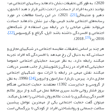
2020). به طور کلی تحقیقات نشان داده­اند رسانه­های اجتماعی می­
توانند تجربه افراد از حسادت را تحت تاثیر قرار دهند (تاندون،
دهیر و منتی­ماکی
[21]
، 2021). در این راستا مطالعات در مورد
رسانه‌های اجتماعی مانند فیس بوک نیز نشان داده­اند حسادت
می‌تواند نقش میانجی را در رابطه بین استفاده از شبکه‌های
اجتماعی و افسردگی داشته باشد (اپل، گرلاچ و کروسیوس
[22]
،
[23]
2016؛ پرا
، 2018).
هر چند بر اساس تحقیقات، مقایسه اجتماعی در شبکه­های مجازی و
حسادتی که به دنبال آن رخ می­دهد با افسردگی که افراد تجربه
می­کنند رابطه دارد، به نظر می­رسد حمایت­های اجتماعی خصوصا
حمایت­هایی که افراد در زندگی زناشویی­شان از جانب همسر دریافت
می­کنند نقش مهمی در رابطه با اثرات سوء شبکه­های اجتماعی
مجازی دارد. پیرس، باربارا، ساراسون و ایروین
[24]
(1996، به نقل
از گروسی و خداپرست، 1392) معتقدند حمایت اجتماعی هنگام
بروز فشار روانی مانند سپری محافظ عمل می کند و از بروز علائم
افسردگی پیشگیری یا شدت علائم روان شناختی را تعدیل می­کند.
می­توان گفت حمایت اجتماعی یکی از مهم­ترین عوامل پیش­بین
سلامت جسمانی و روان­شناختی افراد از کودکی تا بزرگسالی است