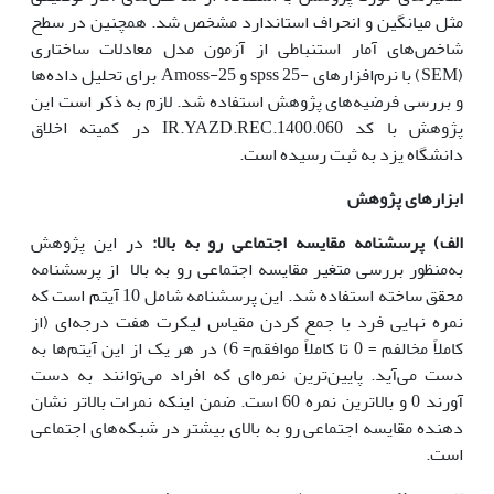
مثل میانگین و انحراف استاندارد مشخص شد. همچنین در سطح
شاخص‌های آمار استنباطی از آزمون مدل معادلات ساختاری
(SEM) با نرم‌افزارهای -25 spss و Amoss-25 برای تحلیل داده‌ها
و بررسی فرضیه‌های پژوهش استفاده شد. لازم به ذکر است این
پژوهش با کد IR.YAZD.REC.1400.060 در کمیته اخلاق
دانشگاه یزد به ثبت رسیده است.
ابزارهای پژوهش
الف) پرسشنامه مقایسه اجتماعی رو به بالا:
در این پژوهش
به‌منظور بررسی متغیر مقایسه اجتماعی رو به بالا از پرسشنامه
محقق ساخته استفاده شد. این پرسشنامه شامل 10 آیتم است که
نمره نهایی فرد با جمع کردن مقیاس لیکرت هفت درجه‌ای (از
کاملاً مخالفم = 0 تا کاملاً موافقم= 6) در هر یک از این آیتم‌ها به
دست می‌آید. پایین‌ترین نمره‌ای که افراد می‌توانند به دست
آورند 0 و بالاترین نمره 60 است. ضمن اینکه نمرات بالاتر نشان
دهنده مقایسه اجتماعی رو به بالای بیشتر در شبکه‌های اجتماعی
است.