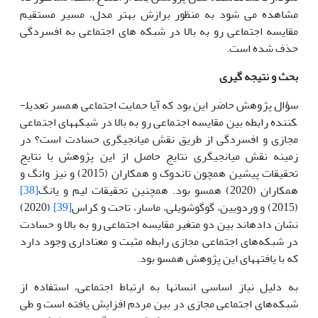
مشاهده می شود به منظور برازش بهتر مدل، مسیر مستقیم
مقایسه اجتماعی رو به بالا در شبکه های اجتماعی به افسردگی
حذف شده است.
بحث و نتیجه گیری
سؤال پژوهش حاضر این بود که آیا حمایت اجتماعی همسر تعدیل­
کننده رابطه بین مقایسه اجتماعی رو به بالا در شبکه­های اجتماعی
مجازی و افسردگی از طریق نقش میانجی­گری حسادت است؟ در
زمینه نقش میانجی­گری نتایج حاصل از این پژوهش با نتایج
تحقیقات پیشین همچون تاندوک و همکاران (2015) و نیز وانگ و
همکاران (2020) همسو بود. همچنین تحقیقات لیم و یانگ
[38]
(2015) و وردویین، گوگوشویلی، ماسار، تاحت و کراس
[39]
(2020)
نشان داده­اند بین دو متغیر مقایسه اجتماعی رو به بالا و حسادت
در شبکه‌های اجتماعی مجازی رابطه مثبت و معناداری وجود دارد
که با یافته­های این پژوهش همسو بود.
به دلیل نیاز اساسی انسان­ها به ارتباط اجتماعی، استفاده از
شبکه‌های اجتماعی مجازی در بین مردم افزایش یافته است و طی