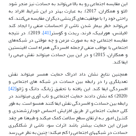
این مقایسه اجتماعی رو به بالا می‌تواند به حسادت نیز منجر شود
(لئو و همکاران، 2017). به عبارت بهتر در این شرایط، افراد به
راحتی خود را با موفقیت‌های گزینشی دیگران مقایسه می‌کنند، که
می‌تواند خطر بیمار شدن ناشی از احساسات منفی را ایجاد کند
(فیلنس، هورلبیک، فرند، ریدت و کوستر
[41]
، 2019). در نتیجه
مقایسه اجتماعی چه به صورت مزمن و چه موقتی در شبکه‌های
اجتماعی با عواقب منفی ازجمله افسردگی همراه است (فینستین
و همکاران، 2015) و در این بین حسادت می­تواند نقش مهمی را
ایفا کند.
همچنین نتایج نشان داد ادراک حمایت همسر می­تواند نقش
تعدیل­گری را در رابطه بین حسادت در شبکه های اجتماعی و
افسردگی ایفا کند. این یافته با تحقیق ژیانگ، دانگ و ژائو
[42]
(2020) که نشان دادند حمایت اجتماعی و تاب آوری می­توانند در
رابطه بین حسادت و افسردگی نقش ایفا کنند همسو است. به طور
کلی حمایت اجتماعی از طریق افزایش احساس خودارزشمندی و
کنتـرل امـور بـه ارتقای سطح سلامت کمک می­کند و طبیعتا هر چقد
میزان این حمایت بیشتر باشد اثرات سوء ناشی از شکل­گیری
حسادت در شبکه­های اجتماعی را کم می­کند؛ چنین به نظر می رسد