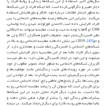
سال‌های اخیر، استفاده از این شبکه‌ها زندگی و روابط افراد را
دچار تغییر و دگرگونی کرده است. کما اینکه افراد از این شبکه‌ها
به منظور انتشار اطلاعات درباره خود، افکار و باورهایشان استفاده
می‌کنند. بنابراین این محیط‌ها زمینه مقایسه‌های اجتماعی را بین
افراد افزایش داده است (احمدی قوزلوجه، مهدی زاده تواسانی،
1398) و گاها با توجه به جهت و شدت مقایسه می­تواند به اختلالاتی
نظیر افسردگی منجر شود. تحقیقات (لئو و همکاران، 2017 و لی، ها
و جو
[40]
، 2019) نیز نشان داده­اند مقایسه اجتماعی رو به بالا در
شبکه‌های اجتماعی با افسردگی رابطه مثبت و معناداری دارد. از
سوی دیگر افراد غالبا بعد از این مقایسه­ها دچار افزایش حسادت
می­شوند و این خود در ایجاد افسردگی نقش دارد؛ به نظر می­رسد
کاربران شبکه‌های اجتماعی به منظور ایجاد تصویر مطلوب از خود
اغلب در مورد رویدادهای مثبت زندگی­شان مانند موفقیت‌ها و
تفریحات و سرگرمی­های جدید پست می‌گذارند؛ بعد از خواندن این
نوع پست‌ها، یکی از پاسخ‌های عاطفی رایج، ایجاد احساس حسادت،
برای کاربران است که می­توان آن را پیامد مقایسه اجتماعی رو به
بالا دانست. به عبارت دیگر افراد تمایل دارند در این شبکه‌ها
پیشرفت‌های زندگی خود را بیشتر از موارد منفی نشان دهند و
غالبا مقایسه های رو به بالا را برای دیگران ایجاد می­کنند. در نتیجه