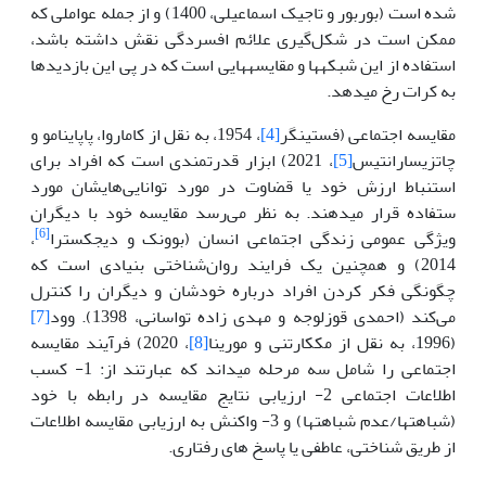
شده است (بوربور و تاجیک اسماعیلی، 1400) و از جمله عواملی که
ممکن است در شکل‌گیری علائم افسردگی نقش داشته باشد،
استفاده از این شبکه­ها و مقایسه­هایی است که در پی این بازدیدها
به کرات رخ می­دهد.
مقایسه‌ اجتماعی (فستینگر
[4]
، 1954، به نقل از کاماروا، پاپاینامو و
چاتزی­سارانتیس
[5]
، 2021) ابزار قدرتمندی است که افراد برای
استنباط ارزش خود یا قضاوت در مورد توانایی‌های­شان مورد
ستفاده قرار می­دهند. به نظر می‌رسد مقایسه خود با دیگران
[6]
ویژگی عمومی زندگی اجتماعی انسان (بوونک و دیجکسترا
،
2014) و همچنین یک فرایند روان‌شناختی بنیادی است که
چگونگی فکر کردن افراد درباره خودشان و دیگران را کنترل
می‌کند (احمدی قوزلوجه و مهدی زاده تواسانی، 1398). وود
[7]
(1996، به نقل از مک­کارتنی و مورینا
[8]
، 2020) فرآیند مقایسه
اجتماعی را شامل سه مرحله می­داند که عبارتند از: 1- کسب
اطلاعات اجتماعی 2- ارزیابی نتایج مقایسه در رابطه با خود
(شباهت­ها/عدم شباهت­ها) و 3- واکنش به ارزیابی مقایسه اطلاعات
از طریق شناختی، عاطفی یا پاسخ های رفتاری.