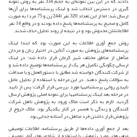
دادند که در این بین نمونه‌ای به حجم 334 نفر به روش نمونه
گیری در دسترس انتخاب شد و لینک پرسشنامه‌ها برای آن‌ها
ارسال شد؛ اما از این تعداد 320 نفر (244 زن و 75 مرد) به صورت
کامل و صحیح به پرسشنامه‌ها پاسخ داده بودند و در واقع 14 نفر
اطلاعاتشان مخدوش بود و در نتیجه از روند تحلیل حذف شدند.
روش جمع آوری اطلاعات به این صورت بود که ابتدا لینک
پرسشنامه‌های پژوهش به صورت آنلاین در اختیار زنان و مردان
متأهل از مناطق مختلف شهر کرمان قرار داده شد؛ در لینک
ارسالی چگونگی تکمیل هر یک از پرسشنامه‌ها توضیح داده شد و
از شرکت کنندگان خواسته شد مطابق با دستورالعمل و با صداقت
به سؤالات پاسخ دهند. در این مرحله با استفاده از تحلیل عامل
تاییدی روایی پرسشنامه­ها مورد بررسی قرار گرفت؛ پس از تایید
در مرحله بعد لینک پرسشنامه­ها برای نمونه اصلی پژوهش ارسال
گردید. لازم به ذکر است ملاک ورود به پژوهش تاهل شرکت
کنندگان و زندگی با همسر در کنار یکدیگر بود. ملاک خروج از
پژوهش قرار داشتن فرد متاهل در آستانه جدایی بود.
بعد از جمع آوری داده‌ها از طریق پرسشنامه، اطلاعات توصیفی
متغیرهای مورد پژوهش با استفاده از شاخص‌های آمار توصیفی