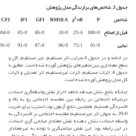
جدول
3.
شاخص‌های برازندگی مدل پژوهش
2
شاخص
P
/df
χ
RMSEA
GFI
IFI
CFI
قبل از اصلاح
000/0
25/4
10/0
86/0
85/0
84/0
نهایی
01/0
75/1
06/0
87/0
91/0
91/0
در ادامه و در جدول 4 ضرایب اثر مستقیم، غیر مستقیم، کل و
سطح معناداری بین متغیرهای پژوهش آورده شده است. مطابق با
جدول 4، اثرات مستقیم، اثرات غیرمستقیم، اثر تعدیلی و اثرات
کل مدل پژوهش آورده شده است.
چنان­که نتایج نشان می­دهد شاهد احراز نقش واسطه‌گری حسادت
درشبکه اجتماعی در رابطه بین مقایسه اجتماعی رو به بالا و
افسردگی هستیم. همچنین نتایج آزمون بوت استرپ برای ضریب
29/0 به عنوان اثر غیرمستقیم مقایسه اجتماعی بر افسردگی به
واسطه حسادت نشان دهنده نقش معنادار میانجی گری حسادت
در این رابطه بود. این نقش میانجی­گری با توجه به غیرمعنادار
شدن مسیر مستقیم مقایسه اجتماعی به افسردگی، به عنوان