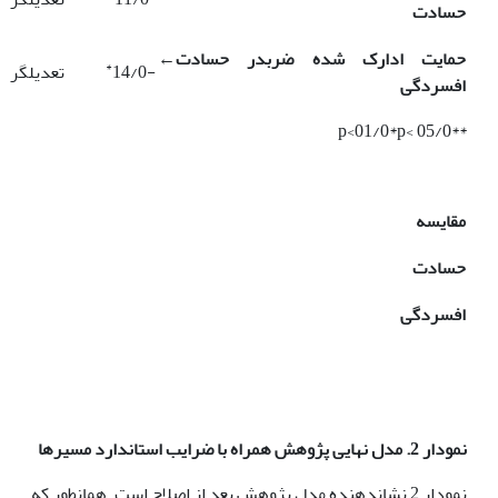
حسادت
حمایت ادارک شده ضربدر حسادت
←
*
-14/0
تعدیل­گر
افسردگی
**p<01/0*p< 05/0
مقایسه
حسادت
افسردگی
نمودار 2. مدل نهایی پژوهش همراه با ضرایب استاندارد مسیرها
نمودار 2 نشان­دهنده مدل پژوهش بعد از اصلاح است. همانطور که