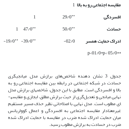
مقایسه اجتماعی رو به بالا
1
**
افسردگی
29/0
1
**
**
حسادت
50/0
47/0
1
**
**
ادراک حمایت همسر
02/0-
39/0-
19/0-
**p<01/0*p< 05/0
جدول 3 نشان دهنده شاخص‌های برازش مدل میانجی­گری
حسادت در شبکه اجتماعی در رابطه بین مقایسه اجتماعی رو به
بالا و افسردگی است. مطابق با این جدول، شاخص­های برازش مدل
نهایی میانجی و تعدیل‌گری از حیث برازش مطلق، ایجازی و مقایسه­
ای مطلوب است. مدل نهایی با اصلاحاتی نظیر حذف مسیر مستقیم
غیرمعنادار مقایسه اجتماعی به افسردگی و اعمال کوواریانس
میان حمایت ادراک شده ضرب­ در مقایسه با حمایت ادراک شده
ضرب در حسادت به برازش مطلوب رسید.