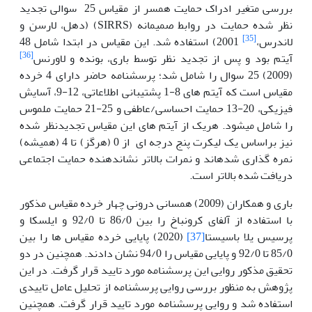
بررسی متغیر ادراک حمایت همسر از مقیاس 25 سوالی تجدید
نظر شده حمایت در روابط صمیمانه (SIRRS) (دهل، لارسن و
[35]
لاندرس،
2001) استفاده شد. این مقیاس در ابتدا شامل 48
[36]
آیتم بود و پس از تجدید نظر توسط باری، بونده و لاورنس
(2009) 25 سوال را شامل شد؛ پرسشنامه حاضر دارای 4 خرده
مقیاس است که آیتم های 8-1 پشتیبانی اطلاعاتی، 12-9، آسایش
فیزیکی، 20-13 حمایت احساسی/عاطفی و 25-21 حمایت ملموس
را شامل می­شود. هریک از آیتم های این مقیاس تجدیدنظر شده
نیز براساس یک لیکرت پنج درجه ای از 0 (هرگز) تا 4 (همیشه)
نمره گذاری شده­اند و نمرات بالاتر نشان­دهنده حمایت اجتماعی
دریافت شده بالاتر است.
باری و همکاران (2009) همسانی درونی چهار خرده مقیاس مذکور
با استفاده از آلفای کرونباخ را بین 86/0 تا 92/0 و ایلسکا و
پرسیس یلا باسیستا
[37]
(2020) پایایی خرده مقیاس ها را بین
85/0 تا 92/0 و پایایی مقیاس را 94/0 نشان دادند. همچنین در دو
تحقیق مذکور روایی این پرسشنامه مورد تایید قرار گرفت. در این
پژوهش به منظور بررسی روایی پرسشنامه از تحلیل عامل تاییدی
استفاده شد و روایی پرسشنامه مورد تایید قرار گرفت. همچنین