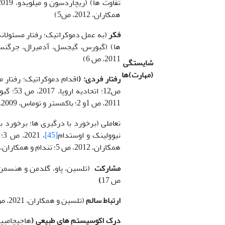
همکاران، 2012، ص5)
فکر
(به عمل دموکراتیک؛ رفتار مسئولانه 
ها) (گبورس، گیجسل، آدمیرال، جرگنسن
2011، ص 6)
شایستگی
(مهارت)ها
رفتار فردی: (
2011، ص 1و 2؛ باکمستر و توماس، 2009، ص 20؛ بوثرید، 1993، ص 47)
نیوولینک و اوستدام
[45]
همکاران، 2012، ص 5؛ تن­دام و همکاران، 2011 ص 2)
مشارکت
(تلسین، پاو، گلدمن و هنسمن
ص 17
)
ارتباط سالم
(تلسین و همکاران، 2021، ص 1)
درک اکوسیستم های طبیعی (
هاجیچامبی