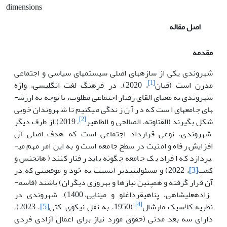
dimensions
اصل مقاله
مقدمه
شهروندی یکی از سازه­های اصلی سیستم­های سیاسی و اجتماعی
[1]
مدرن است (قیان
، 2020). در فرهنگ لغت انگلیسی، واژه
شهروندی به معنای القای رفتار اجتماعی مطلوب، با توجه به ارزش­
های جامعه­ای است که در آن زندگی می­کنیم تا شهروندان خوبی
[2]
شکل بگیرند (القتاوته، الصالحی و الطاهیر
، 2019).از طرف دیگر
شهروندی، نوعی قرارداد اجتماعی است که هدف اصلی آن
افزایش رفاه و امنیت در سطح جامعه است و به این امر مهم می­
پردازد که افراد یک جامعه چگونه باید رفتار کنند (هانجنس و
کمپ
[3]
، 2022) و مسئولیت­پذیر (نسبت به خود و موقعیتی که در
آن قرار گرفته و همپنین نیازها و بهروزی دیگران) باشند (قاسم­
زاده­علیشاهی، پناهی­قرداغلو و مینایی، 1400). شهروندی در
[4]
نظریه کلاسیک مارشال
(1950، به نقل نیکوی-کتی
[5]
، 2023)،
دارای سه بعد مدنی (حقوق مورد نیاز برای اعمال آزادی فردی