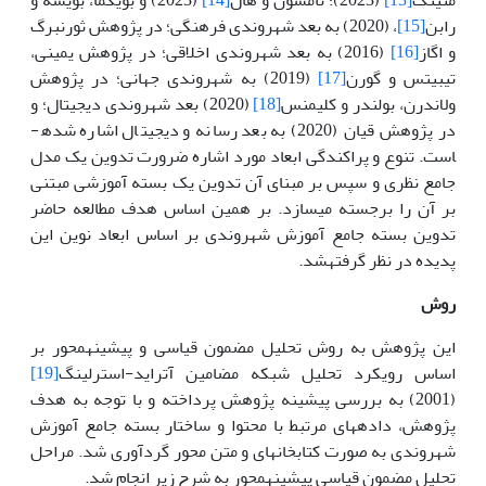
رابن
[15]
، (2020) به بعد شهروندی فرهنگی؛ در پژوهش ثورنبرگ
و اگاز
[16]
(2016) به بعد شهروندی اخلاقی؛ در پژوهش یمینی،
تیبیتس و گورن
[17]
(2019) به شهروندی جهانی؛ در پژوهش
ولاندرن، بولندر و کلیمنس
[18]
(2020) بعد شهروندی دیجیتال؛ و
در پژوهش قیان (2020) به بعد رسانه و دیجیتال اشاره شده­
است. تنوع و پراکندگی ابعاد مورد اشاره ضرورت تدوین یک مدل
جامع نظری و سپس بر مبنای آن تدوین یک بسته آموزشی مبتنی
بر آن را برجسته می­سازد. بر همین اساس هدف مطالعه حاضر
تدوین بسته جامع آموزش شهروندی بر اساس ابعاد نوین این
پدیده در نظر گرفته­شد.
روش
این پژوهش به روش تحلیل مضمون قیاسی و پیشینه­محور بر
اساس رویکرد تحلیل شبکه مضامین آتراید-استرلینگ
[19]
(2001) به بررسی پیشینه پژوهش پرداخته و با توجه به هدف
پژوهش، داده­های مرتبط با محتوا و ساختار بسته جامع آموزش
شهروندی به صورت کتابخانه­ای و متن محور گردآوری شد. مراحل
تحلیل مضمون قیاسی پیشینه­محور به شرح زیر انجام شد.