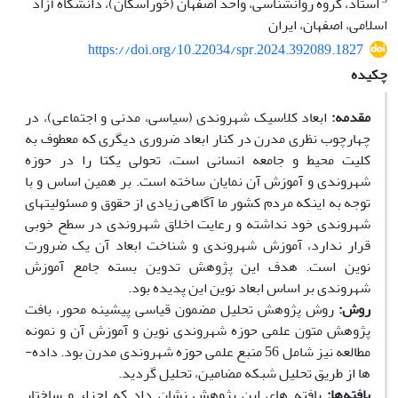
استاد، گروه روانشناسی، واحد اصفهان (خوراسگان)، دانشگاه آزاد
اسلامی، اصفهان، ایران
https://doi.org/10.22034/spr.2024.392089.1827
چکیده
مقدمه:
ابعاد کلاسیک شهروندی (سیاسی، مدنی و اجتماعی)، در
چهارچوب نظری مدرن در کنار ابعاد ضروری دیگری که معطوف به
کلیت محیط و جامعه انسانی است، تحولی یکتا را در حوزه
شهروندی و آموزش آن نمایان ساخته است. بر همین اساس و با
توجه به اینکه مردم کشور ما آگاهی زیادی از حقوق و مسئولیت­های
شهروندی خود نداشته و رعایت اخلاق شهروندی در سطح خوبی
قرار ندارد، آموزش شهروندی و شناخت ابعاد آن یک ضرورت
نوین است. هدف این پژوهش تدوین بسته جامع آموزش
شهروندی بر اساس ابعاد نوین این پدیده بود.
روش:
روش پژوهش تحلیل مضمون قیاسی پیشینه­ محور، بافت
پژوهش متون علمی حوزه شهروندی نوین و آموزش آن و نمونه
مطالعه نیز شامل 56 منبع علمی حوزه شهروندی مدرن بود. داده­
ها از طریق تحلیل شبکه مضامین، تحلیل گردید.
یافته‌ها:
یافته­ های این پژوهش نشان داد که اجزاء و ساختار