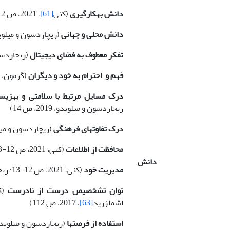
دانش به­کارگیری
(کنی
[61]
، 2021، ص 12؛ گرمون
دانش محلی و جهانی
(ریچاردسون و میلویدو، 2019،
تفکر معطوف به فضای دیجیتال
(ریچاردسون و 
فهم و احترام به خود و دیگران
(گرمون، 2020، ص 25)
درک مسایل مرتبط با سلامتی و بهزی
ریچاردسون و میلویدو، 2019، ص 14)
درک تفاوت­های فرهنگی
(ریچاردسون و میلویدو، 19
محافظت از اطلاعات
(کنی، 2021، ص 12-13)
دانش
مدیریت خود
(کنی، 2021، ص 12-13؛ ریچاردسون و میلویدو، 2019، ص 14)
توان تشخصیص درست از نادرست
اشملزرید
[63]
، 2017، ص 112)
استفاده از فرصت­ها
(ریچاردسون و میلویدو، 2019، ص 2