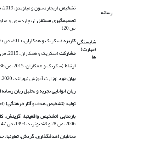
تشخیص
(ریچاردسون و میلویدو، 2019، ص 47؛ وزارت آموزش نیوزلند، 2020، ص 20)
رسانه
تصمیم­گیری مستقل
ص 20)
کاربرد
(سکریک و همکاران، 2015، ص 36)
شایستگی
(مهارت)
مشارکت
(سکریک و همکاران، 2015، ص 36)
ها
ارتباط
(سکریک و همکاران، 2015، ص 36؛ اگواددگومز و پرزردریگز، 2012، ص 3)
بیان خود
(وزارت آموزش نیوزلند، 2020، ص 20؛ اگواددگومز و پرزردریگز، 2012، ص 3)
زبان (توانایی تجزیه و تحلیل زبان رسانه)
تولید (تشخیص هدف و آثار فرهنگی)
(احمدی
بازنمایی (تشخیص واقعیت­ها، گزینش، ک
2006، ص 28 و 49؛ بوثرید، 1993، ص 47)
مخاطبان (هدف­گذاری، گردش، تفاوت­ها، خ