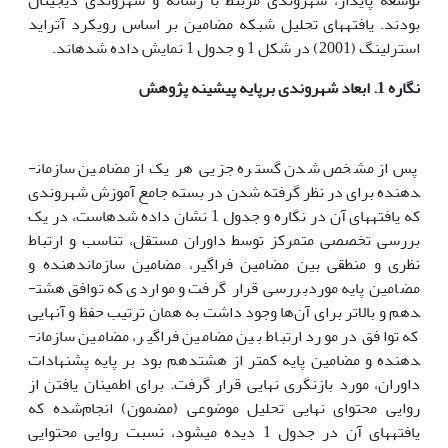
بودند. یافته­های تحلیل شبکه مضامین بر اساس رویکرد آتراید
استرلینگ (2001) در شکل 1 و جدول 1 نمایش داده ‌شده­اند.
نگاره 1. ابعاد شهروندی برپایه پیشینه پژوهش
پس از مشخص شدن گستره جزیی هر یک از مضامین سازمان­
دهنده برای در نظر گرفته شدن در بسته جامع آموزش شهروندی
که یافته­های آن در نگاره و جدول 1 نشان داده شده­است، در یک
بررسی تخصصی متمرکز توسط داوران مستقل، تناسب و ارتباط
نظری و منطقی بین مضامین فراگیر، مضامین سازمان­دهنده و
مضامین پایه موردبررسی قرار گرفت و مواردی که توافق هشت­
دهم و بالاتر برای آن‌ها وجود داشت به همان ترتیب حفظ و آنهایی
که توافق در مورد ارتباط بین مضامین فراگیر، مضامین سازمان­
دهنده و مضامین پایه کمتر از هشت­دهم بود بر پایه پشنهادات
داوران، مورد بازنگری نهایی قرار گرفت. برای اطمینان یافتن از
روایی محتوای نهایی تحلیل موضوعی (مضمون) انجام‌شده که
یافته­های آن در جدول 1 دیده می­شود، نسبت روایی محتوایی