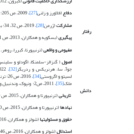
ارزشگذاری حاکمیت قانونی
(گیرون، 2012، ص 278؛ اتحادیه اروپا، 2017، ص 58)
دفاع
(فلاورز و زلنی
[27]
، 2009، ص 205؛ بوثرید، 1993، ص 47)
مشارکت
(ژرمن
[28]
، 2019، ص 32، 34؛ بسکوپه و همکاران، 2013، ص 18)
رفتار
پیگیری
(بسکوپه و همکاران، 2013، ص 21)
مفهومی و واقعی
(ترنی­پورتا، کبررا، روهر،
اصول
( گنزالز-سلمنکا، اگودلو و سلینس
جوآ، سا، هرنریکس و ردریگز
[32]
، 2022، ص 4؛ برت
لسیتو و اگروستی
[34]
ملک
[35]
، 2011، ص2؛ ون­پوک، وندنبیل و بروینینکس
دانش
تاریخی
(ترنیپورتا و همکاران، 2015، ص 30)
نهادها
(ترنیپورتا و همکاران، 2015، ص 30)
حقوق و مسئولیت­ها
(شولز و همکاران، 2016، ص 46)
استدلال
(شولز و همکاران، 2016، ص 46)