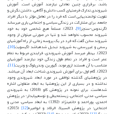
باشد، برقراری چنین تعادلی نیازمند آموزش است. آموزش
شهروندی تدارک فرصت­های کسب دانش و آگاهی، داشتن نگرش و
تقویت توانمندی­هایی است که فرد را در تعامل مؤثر با دیگر افراد
جامعه، برای مشارکت در زندگی سیاسی و اجتماعی یاری می­رساند
(گرندوس-سنچز
[9]
، 2023). مسلماً هیچ شخصی خود به خود
شهروند محسوب نخواهد شد و تنها در صورتی می­توان از وجود
شهروند سخن گفت که فرد در یک پروسه زمانی، از راه آموزش­های
رسمی و غیررسمی به شهروند تبدیل شده­باشد (گیسویت
[10]
،
2023). به­نظر می­رسد آموزش شهروندی، فرایندی مربوط به تمام
عمر است و افراد در تمام طول زندگی خود نیازمند آموزش­های
متناسب با آن هستند (زورموند، گیورین، ون­درپلوگ و ون­ریت
[11]
،
2023). گام اول برای آموزش شهروندی شناخت ابعاد آن می­باشد.
در پژوهش­های گذشته توافقی در مورد ابعاد شهروندی وجود
نداشته و در بسیاری از این پژوهش­ها به ابعاد متفاوتی اشاره
شده­است. برای نمونه در پژوهش کاو (2018) به شهروندی
سیاسی، مدنی، اجتماعی، زیست­محیطی و توسعه­پایدار؛ در پژوهش
احمدی، پوراحمد و حاتمی­نژاد (1392) به ابعاد سیاسی، مدنی و
اجتماعی؛ در پژوهش السبیلا، الرقاد و ابوامیره
[12]
(2015)؛
منینگ
[13]
(2023)؛ ثامسون و هال
[14]
(2023) و بویکما، بویسه و