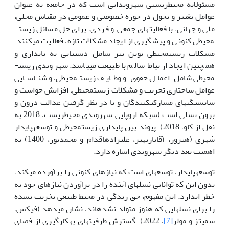
مسئولانه محیط­زیستی شهروندانی است که در جامعه به عنوان
عوامل تغییر و تحول در حوزه خصوصی و عمومی در مقیاس محلی،
ملی و جهانی، با فعالیت­های جمعی و فردی، برای حل مسائل زیست­
محیطی کنونی و پیش­گیری از ایجاد مشکلات تازه، فعالیت می­کنند.
مشکلات زیست­محیطی نوین نیز شامل دستیابی به پایداری و
همچنین ایجاد ارتباط سالم با طبیعت می­باشد. شهروندی زیست­
محیطی شامل اعمال حقوق و وظایف زیست­محیطی، و شناسایی
عوامل ساختاری تخریب و مشکلات زیست­محیطی، افزایش خواست و
شایستگی­های مشارکت­کنندگان و با در نظر گرفتن عدالت درون و
برون نسلی است (شبکه اروپایی شهروندی محیط­زیست، 2018 به
نقل از کاو، 2018). پیوند بین پایداری زیست­محیطی و توسعه­پایدار
شهری (هنرور، آقایاری­هیر، علیزاده­اقدام و محمدپور، 1400) به
اهمیت بعد دیگر شهروندی اشاره دارد.
توسعه­پایدار، توسعه­ای است که نیازهای کنونی را برآورده می­کند،
بدون این که توانایی نسل­های آینده را در برآوردن نیازهای خود به
خطر اندازد. این مفهوم، حق زندگی در محیط طبیعی تخریب نشده
را برای نسل­هایی که هنوز متولد نشده­اند، نشان می­دهد (فیکس،
سمیتز و مولر
[7]
، 2022). گسترش ظرفیت­های به­کارگیری از فضای