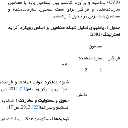
(CVR) محاسبه و برآورد تناسب بین مضامین پایه با مضامین
سازمان­دهنده و فراگیر برای هفت مضمون سازمان­دهنده و
مضامین پایه جزیی در جدول 2 ارائه‌شد
.
جدول 1.
یافته­های تحلیل شبکه مضامین بر اساس رویکرد آتراید
استرلینگ (2001)
مضمون
فراگیر
سازماندهنده
پایه
2
1
شیوه عملکرد دولت (نهادها و فرایند
لدوکس، ریمرکن وتن­دام
[21]
، 2012، ص 6؛ گیرون
دانش
حقوق و مسئولیت و مشارکت
کستیلو و میراندا
[23]
، 2013، ص 17)
تهدیدها
( بسکوپه و همکاران، 2013، ص 17)