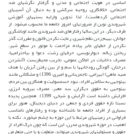
اساسی در هویت اجتماعی و مدنی و گرفتار نگرش­های ضد
اجتماعی، خلاف­کاری، روحیه سرکشی و به دنبال آن آسیب­های
اجتماعی کرده­است)، لذا تدوین وارایه بسته­های آموزشی
شهروندی نوین از ضرورت­های، امروز جامعه ما محسوب می­شود. از
طرف دیگر، در این سال­ها رفتارهای ضد شهروندی مانند اوباشگری
جوانان، به­هم زدن نظم شهری، رعایت نکردن قانون و مقررات، گذر
نکردن از خط­های عابر پیاده، مزاحمت با موتور در سطح شهر،
ریختن زباله، دیوارنویسی، حرف­های زشت، دعوا و بی­احترامی­ها،
مصرف دخانیات در اماکن عمومی، تخریب محیط­زیست (آتش­زدن
درختان، آلودگی رودخانه­ها با سم و از بین رفتن آبزیان با هدف
صید ماهی) (بهرامی، تاج­مزینانی و امیری، 1396) و مشکلاتی مانند
بی­توجهی به سلامتی افراد، نبود حس­مسولیت و همکاری بین مردم،
بی­توجهی به حقوق دیگران، سد معبر، مصرف بی­رویه انرژی،
افزایش داشته است (آرایش و شیخی، 1399). همچنین پدیده
نسبتا تازه حقوق فردی و جمعی در دنیای دیجیتال، هنوز برای
بسیاری از افراد جامعه ما ناشناخته بوده و رفتارهای نامناسب
فراوانی در زمینه­های مرتبط با این حوزه به چشم می­خورد. نکته با
اهمیت در حوزه شهروندی مدرن، این است که چون درک افراد از
حقوق و مسئولیت­های شهروندی می­تواند، متفاوت و یا حتی متعارض