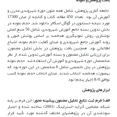
جامعه آماری پژوهش، شامل همه متون حوزه شهروندی مدرن و
آموزش آن بود. تعداد 450 مقاله، کتاب و کتابچه از میان 17300
مورد نتیجه جستجوی در گوگل اسکالر دانلود شد. حجم نمونه در
بخش تدوین بسته جامع آموزش شهروندی، شامل 56 منبع اصلی
نوشتاری، روش نمونه­گیری هدفمند بر اساس پوشش فنون و
روند آموزش جامع شهروندی و مبنای کفایت حجم نمونه، اشباع
اطلاعاتی بود. همچنین بافت پژوهش در بخش تحلیل مضمون،
برای ارزیابی تحلیل مضمون و بسته آموزشی تدوین شده، از نظر
متخصصان حوزه شهروندی و آموزش آن استفاده شد. حجم نمونه
پژوهش در پنل تخصصی شامل 6 متخصص در این حوزه بود که
به­صورت هدفمند انتخاب شدند. مبنای انتخاب حجم نمونه کسب
توافق 8/0 (چهار پنجم) بود.
ابزارهای پژوهش
الف) فرم ثبت نتایج تحلیل مضمون پیشینه محور
:
این فرم بر پایه
شبکه مضامین آتراید-استرلینگ (2001) ساخته شده و اعتبار
سودمندی آن در پژوهش­های مختلف گذشته مورد تأیید قرار