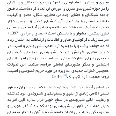
مجازی و رسانه­ها، ابعاد نوینی به­نام شهروندی دیجیتالی و رسانه­ای
را در حوزه شهروندی مدرن و آموزش آن ایجاد کرده­است. با ظهور
جامعه شبکه­ای و فضای اجتماعی مجازی، شکل، محتوا و کیفیت
تعاملات انسانی و به دنبال آن کنش­های مدنی و سیاسی دچار
تغییرات شگرفی شده­اند که مطالعه و تحلیل آنها مبتنی بر مبانی
نظری پیشین، دشوار و یا ناممکن است (احمدی و مرادی، 1397).
سرعت زیاد دگرگونی­های فناوری اطلاعات و ارتباطات به احتمال زیاد
ادامه خواهد یافت و با توجه به آن، اهمیت شهروندی و امنیت در
دنیای مجازی افزایش می­یابد. شهروندی دیجیتال فرصت­های
جدیدی را برای مشارکت مدنی و سیاسی، به ویژه از راه رسانه­های
اجتماعی و دیگر فناوری­های تعاملی فراهم می­کند. این تحولات
همچنین خطرات جدیدی، به ویژه در مورد حریم خصوصی و امنیت،
[8]
ایجاد خواهند کرد (کیتینگ
، 2016).
بر اساس آنچه بیان شد، و با توجه به اینکه مردم ایران به طور
نسبی آگاهی زیادی از حقوق و مسئولیت­های شهروندی خود نداشته
و رعایت اخلاق شهروندی در سطح خوبی قرار ندارد (این امر به
دلیل غفلت در آموزش شهروندی بوده که باعث فقر هویتی و
محدودنگری جهان­بینی افراد جامعه شده و آنان را دچار ضعف­های