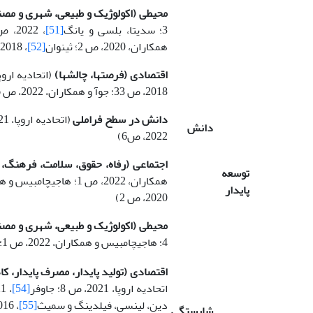
محیطی (اکولوژیک و طبیعی، شهری و مصن
3؛ سدیتا، بلسی و یانگ
[51]
همکاران، 2020، ص 2؛ ثینوان
[52]
، 2018، ص 32)
اقتصادی (فرصت­ها، چالش­ها)
2018، ص 33؛ جوآ و همکاران، 2022، ص 6؛ رندینل و بری
دانش در سطح فراملی
دانش
2022، ص6)
اجتماعی (رفاه، حقوق، سلامت، فرهنگ
توسعه
پایدار
2020، ص 2)
محیطی (اکولوژیک و طبیعی، شهری و مصن
4؛ هاجیچامبیس و همکاران، 2022، ص 1؛ گنزالز-سلمنکا و همکاران، 2020، ص 2)
اقتصادی (تولید پایدار، مصرف پایدار، ک
اتحادیه اروپا، 2021، ص 8؛ جاوفر
[54]
دین، لینسی، فیلدینگ و سمیث
[55]
، 2016، ص 1)
شایستگی