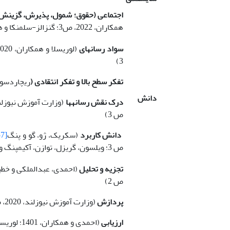
اجتماعی (حقوق؛ شمول، پذیرش، گزینش، 
همکاران، 2022، ص3؛ گنزالز-سلمنکا و همکاران، 2020، ص 2؛ اگنادیسول، 2020، ص 2)
سواد رسانه­ای
(لوریسلا و همکاران، 2020، ص 2؛ اگواددگومز و پرزردریگز
3)
تفکر سطح بالا و تفکر انتقادی (
ریچاردسون و می
دانش
درک نقش رسانه­ها
ص 3)
دانش کاربرد
(سکریک، ژو، گو و پنگ
[57]
ص 3؛ ویلسون، گریزل، توازن، آکیمپنگ و چونگ
تجزیه و تحلیل
(احمدی، عبدالملکی و خطیب­زنجانی، 1401؛ لوریس
ص 2)
پردازش
(وزارت آموزش نیوزلند، 2020، ص 9)
ارزیابی
(احمدی و همکاران، 1401؛ لوریسلا و همکاران، 2020، ص 2)