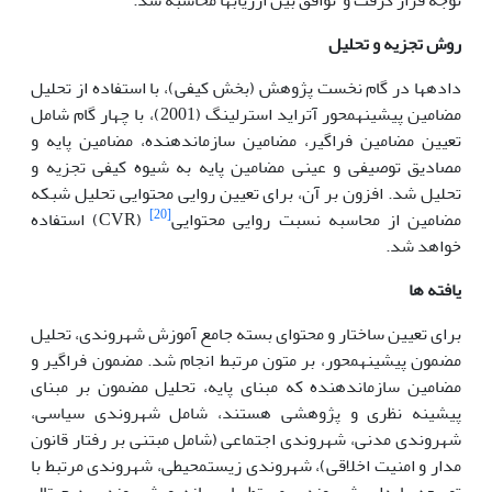
روش تجزیه و تحلیل
داده­ها در گام نخست پژوهش (بخش کیفی)، با استفاده از تحلیل
مضامین پیشینه­محور آتراید استرلینگ (2001)، با چهار گام شامل
تعیین مضامین فراگیر، مضامین سازمان­دهنده، مضامین پایه و
مصادیق توصیفی و عینی مضامین پایه به شیوه کیفی تجزیه و
تحلیل شد. افزون بر آن، برای تعیین روایی محتوایی تحلیل شبکه
[20]
مضامین از محاسبه نسبت روایی محتوایی
(CVR) استفاده
خواهد شد.
یافته ها
برای تعیین ساختار و محتوای بسته جامع آموزش شهروندی، تحلیل
مضمون پیشینه­محور، بر متون مرتبط انجام شد. مضمون فراگیر و
مضامین سازمان­دهنده که مبنای پایه، تحلیل مضمون بر مبنای
پیشینه نظری و پژوهشی هستند، شامل شهروندی سیاسی،
شهروندی مدنی، شهروندی اجتماعی (شامل مبتنی بر رفتار قانون
مدار و امنیت اخلاقی)، شهروندی زیست­محیطی، شهروندی مرتبط با
توسعه پایدار، شهروندی مربتط با رسانه و شهروندی دیجیتال