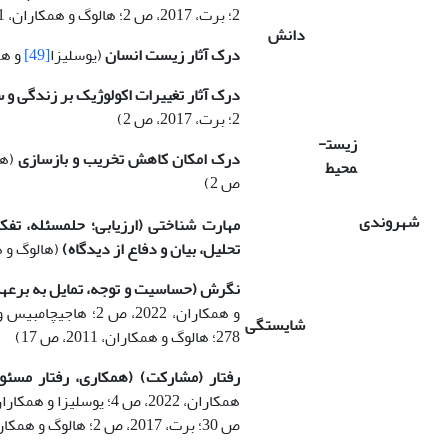
2؛ برت، 2017، ص 2؛ هالوگ و همکاران، 2011، ص 14)
دانش
درک آثار زیست انسان
(یوسلیزا
[49]
و همکار
درک آثار تغییرات اکولوژیک بر زندگی و
2؛ برت، 2017، ص 2)
زیست­
درک امکان کاهش تخریب و بازسازی
محیط
ص 2)
شهروندی
مهارت شناختی (ارزیابی؛ حل­مسئله، تفک
تحلیل، بیان و دفاع از دیدگاه)
(هالوگ و همکاران
نگرش­­ (حساسیت و توجه، تمایل به برع
و همکاران، 2022، ص 2؛ هاجیچامبیس و هاجیپامبی
شایستگی
278؛ هالوگ و همکاران، 2011، ص 17)
رفتار (مشارکت) (همکاری، رفتار مسئو
ص 30؛ برت، 2017، ص 2؛ هالوگ و همکاران، 2011، ص 15-38)