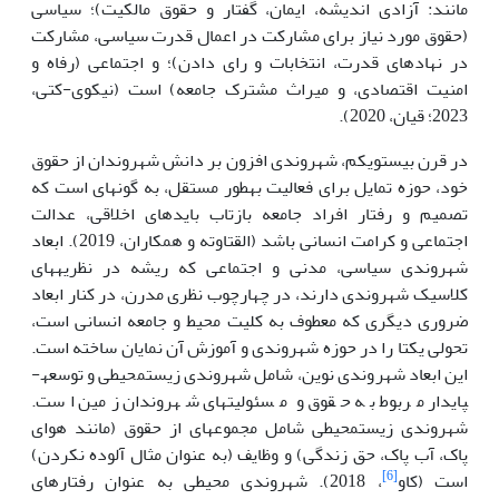
مانند: آزادی اندیشه، ایمان، گفتار و حقوق مالکیت)؛ سیاسی
(حقوق مورد نیاز برای مشارکت در اعمال قدرت سیاسی، مشارکت
در نهادهای قدرت، انتخابات و رای دادن)؛ و اجتماعی (رفاه و
امنیت اقتصادی، و میراث مشترک جامعه) است (نیکوی-کتی،
2023؛ قیان، 2020).
در قرن بیست­و­یکم، شهروندی افزون بر دانش شهروندان از حقوق
خود، حوزه تمایل برای فعالیت به­طور مستقل، به گونه­ای است که
تصمیم و رفتار افراد جامعه بازتاب بایدهای اخلاقی، عدالت
اجتماعی و کرامت انسانی باشد (القتاوته و همکاران، 2019). ابعاد
شهروندی سیاسی، مدنی و اجتماعی که ریشه در نظریه­های
کلاسیک شهروندی دارند، در چهارچوب نظری مدرن، در کنار ابعاد
ضروری دیگری که معطوف به کلیت محیط و جامعه انسانی است،
تحولی یکتا را در حوزه شهروندی و آموزش آن نمایان ساخته است.
این ابعاد شهروندی نوین، شامل شهروندی زیست­محیطی و توسعه­
پایدار مربوط به حقوق و مسئولیت­های شهروندان زمین است.
شهروندی زیست­محیطی شامل مجموعه­ای از حقوق (مانند هوای
پاک، آب پاک، حق زندگی) و وظایف (به عنوان مثال آلوده نکردن)
[6]
است (کاو
، 2018). شهروندی محیطی به عنوان رفتارهای