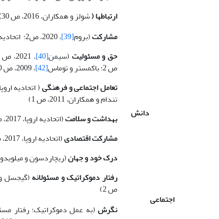
ارتباط­ها (
شولز و همکاران، 2016، ص 30
)
مشارکت
(بروم
[39]
، 2020، ص2؛ اتحادیه اروپا، 2017، ص 53)
حق و مسئولیت
(سیمن
[40]
، 2021، ص 4؛ تن­دام، گیجسل، ریمرمن و لدوکس
ص 2؛ باکمستر و توماس
[42]
، 2009، ص 10)
تعامل اجتماعی و فرهنگی
تن­دام و همکاران، 2011، ص 1)
دانش
بهداشت و سلامت
(اتحادیه اروپا، 2017، ص 53؛ باکمستر و توماس، 2009، ص 20)
مشارکت اقتصادی
(اتحادیه اروپا، 2017، ص 53)
درک خود و جهان
(ریچاردسون و میلویدو
رفتار دموکراتیک و مسئولانه
ص 2)
اجتماعی
نگرش
(به عمل دموکراتیک؛ رفتار مسئول