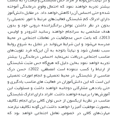
بیشتر تجربه خواهند نمود که احتمال وقوع درماندگی آموخته
شده و حتی احساس آن را کاهش خواهد داد. در ﻣﻘﺎﺑﻞ داﻧﺶآﻣﻮز
دارای ادراک کم شایستگی ﻓﻌﺎﻟﯿﺖﻫﺎی مرتبط با امور ﺗﺤﺼﯿﻠﯽ را
ﺑﺪون در نظر داشتن عوامل برانگیزاننده دروﻧﯽ خود و بدون
ﻫﺪف مشخصی به سرانجام خواهند رسانید (شرودر و اولیس،
2013)، ﮐﻪ ﺑﺎﻋﺚ حس عدم‌کفایت در تعاملات اجتماعی در محیط
مدرسه ﻣﯽﺷﻮد و این شرایط می‌تواند در تمایل به شروع روابط
سبب نقصان شود و نهایتاً با‌توجه به آن این‌که فرد تقویت‌های
مناسب اجتماعی دریافت نمی‌نماید احساس درماندگی را بیشتر
تجربه خواهد نمود به‌این دلیل که هیچ‌گاه حس مثبت شایستگی
از ارتباط را کسب ننموده است (مصطفی، 2022). حسن درک
مناسبی از شایستگی در محیط تحصیلی و انجام امورات تحصیلی
این است که این دانش‌آموزان در فعالیت های مناسب یادگیری و
حتی یاددهی مشارکتی دوجانبه خواهند داشت و مسئولیت این
آموزش‌ها را برعهده خواهند داشت. افراد دارای ادارک شایستگی
مناسب در نظریة اریکسون از حس توان کافی برای انجام تکالیف
به‌صورت موفقیت آمیز را خواهند داشت این گونه تکالیف نیازمند
مهارت‌های کافی در خصوص تعامل اجتماعی خواهد بود که