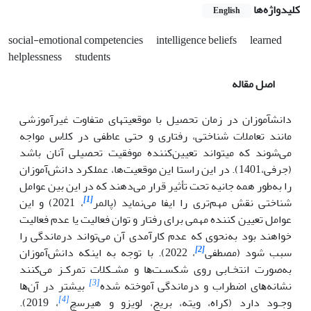
کلیدواژه‌ها
English
social-emotional competencies
intelligence beliefs
learned
helplessness
students
اصل مقاله
دانش­آموزان در زمان تحصیل با موقعیت­های متفاوت غیرآموزشی
مانند تعاملات شناختی، رفتاری و حتی عاطفی در کلاس مواجه
می‌شوند که می­تواند تعیین‌کننده موفقیت تحصیلی آنان باشد
(جرفی،1401). در این راستا این موقعیت‌ها، عملکرد دانش‌آموزان
را به‌طور همه‌ جانیه تحت تأثیر قرار می‌دهند که در این بین عوامل
[1]
شناختی نقش مهم‌تری را ایفا می‌نماید (پالمر
، 2021) و این
عوامل تعیین کننده مهمی برای رفتار و توان فعالیت یا عدم فعالیت
خواهند بود به‌نحوی که عدم کارآمدی آن می‌تواند درماندگی را
[2]
سبب شود (مصطفی
، 2022). ﺑﺎ ﺗﻮﺟﻪ ﺑﻪ اﯾﻨﮑﻪ دانش‌آموزان
ﺑﻪ‌ﺻﻮرت اﻧﺘﺨـﺎﺑﯽ روی ﺷﮑﺴـﺖﻫﺎ و ﻣﺸـﮑﻼت ﺗﻤﺮﮐـﺰ ﻣﯽﮐﻨﻨﺪ
[3]
ﻧﺸﺎﻧﻪﻫﺎی اﺿﻄﺮاب و درماندگی آموخته شده
ﺑﯿﺸﺘﺮ در آنﻫﺎ
[4]
وﺟـﻮد دارد (کراه، ویته، بریج، لویزو و هیرسچ
، 2019).