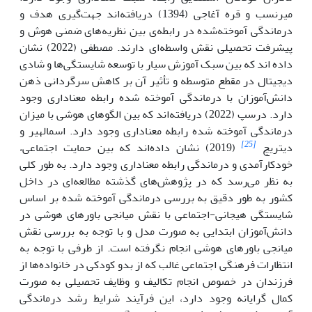
میرنسب و قره آغاجی (1394) دریافته‌اند جهت‌گیری هدف و
درماندگی آموخته‌شده در رابطه‌ی بین نظریه‌های ضمنی هوش و
پیشرفت تحصیلی نقش واسطه‌ای دارند. مصطفی (2022) نشان
داده اند که بین سبک آموزش سیار با توسعه شایستگی‌ها و شادی
دیجیتال در مقطع متوسطه و تأثیر آن بر کاهش سرگردانی ذهن
دانش‌آموزان با درماندگی آموخته شده رابطه معناداری وجود
دارد. درسپ (2022) دریافته‌اند که بین الگوهای هوشی با میزان
درماندگی آموخته شده رابطه معناداری وجود دارد. اسمالهیر و
[25]
دیتریچ
(2019) نشان داده‌اند که بین حمایت اجتماعی،
خودکارآمدی و درماندگی رابطه معناداری وجود دارد. به طور کلی
به نظر می‌رسد که در پژوهش‌های گذشته مطالعه‌ای در داخل
کشور به طور دقیق به بررسی درماندگی آموخته شده بر اساس
شایستگی هیجانی-اجتماعی با نقش میانجی باورهای هوشی در
دانش‌آموزان ابتدایی به صورت مدل و با توجه به بررسی نقش
میانجی باورهای هوشی انجام نگرفته است. از طرفی با توجه به
انتظارات فرهنگی اجتماعی غالب که از بدو کودکی در خانواده‌ها از
فرزندان در خصوص انجام تکالیف و وظایف تحصیلی به صورت
کمال گرایانه وجود دارد، این فرآیند شرایط رشد درماندگی