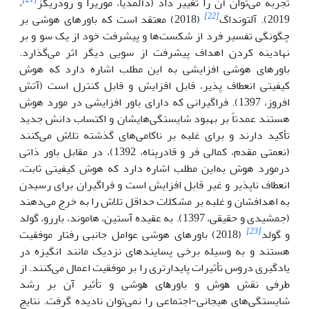
تجربه می‌توان آن را تغییر داد (دآلمدیا، موریرا و رودریگز
،
[22]
2019). آلتونداگ
(2018) معتقد است که باورهای هوشی بر
چگونگی تفسیر فرد از شکست‌ها و پیشرفت خود از یک سو و بر
نهادینه کردن اهداف پیشرفت از سویی دیگر اثر می‌گذارد.
باورهای هوشی افزایشی به این مطلب اشاره دارد که هوش
کیفیتی انعطاف پذیر، قابل افزایش و قابل کنترل است (آتش
افروز، 1397). فراگیرانی که دارای باور افزایشی در مورد هوش
هستند عمدتاً بر بهبود شایستگی‌هایشان و اکتساب دانش جدید
تأکید دارند و برای غلبه بر ناکامی‌های گذشته تلاش می‌کنند
(نعمتی مقدم، کمالی فر و قادرپناه، 1392)، در مقابل باور ذاتی
درمورد هوش به‌این مطلب اشاره دارد که هوش کیفیتی ثابت،
انعطاف
ناپذیر و غیر قابل افزایش است و فراگیران برای رسیدن
به اهدافشان و غلبه بر مشکلات حداقل تلاش را به خرج می‌دهند
(جمشیدی و حقیقی، 1397). به عقیده آستین، هاموند، باررو، گولد
[23]
و گولد
(2018) باورهای هوشی عوامل جانبی رفتار موفقیت
هستند و به وسیله برخی پسایندهای نزدیک مانند انگیزه در
یادگیری دروس تأثیرات پایدارتری را بر موفقیت اعمال می‌کنند. از
ﻃﺮﻓﯽ ﻧﻘﺶ ﻫﻮش و ﺑﺎورﻫﺎی ﻫﻮﺷﯽ و ﺗﺄﺛﯿﺮ آن ﺑﺮ رشد
شایستگی‌های هیجانی-اجتماعی را ﻧﻤﯽﺗﻮان ﻧﺎدﯾﺪه ﮔﺮﻓﺖ. ﻧﺘﺎﯾﺞ