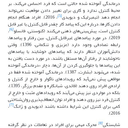
درماندگی آموخته شده حالتی است که فرد احساس می‌کند، بر
محیط کنترل ندارد و کاری برای تغییر دادن موقعیت نمی‌تواند
[5]
انجام دهد (تیمبرلیک و دیویدی
، 2016). افراد هنگام انجام
دادن کارها، درباره این که پیامد کار چقدر قابل کنترل یا غیر قابل
[6]
کنترل است، پیش‌بینی‌های ذهنی می‌کنند (کنوسنتی، فانسلو
،
2019). در مورد پیامدهای غیر‌قابل کنترل، بین رفتار و پیامدها،
رابطه تصادفی وجود دارد (عزیزی و تنکمانی، 1396). وقتی
دانش‌آموزان انتظار دارند که پیامدهای خوشایند یا پیامدهای
ناخوشایند از رفتار آن‌ها مستقل باشند، در مورد دست یافتن به
این پیامدها یا جلوگیری کردن از آن‌ها، دچار «درماندگی آموخته
شده» می‌شوند (بشارت، 1387). درماندگی آموخته شده فقط در
مواقعی پیش نمی‌آید که رویدادهای ناگوار و خارج از کنترل و
اراده‌ی افراد روی ‌دهند (قائدی، شبانکاره و مقدم برزگر، 1395)،
بلکه در مواردی نیز پیش می‌آیند که رویدادهای مثبت و خارج از
کنترل فرد نیز روی ‌دهند و افراد توان انعطاف‌پذیری روان‌شناختی
[7]
کمی برای کنترل این شرایط داشته باشند (دیویدی و ژانگ
،
2016).
[8]
شایستگی
محرک مهمی برای افراد در تعاملات در نظر گرفته