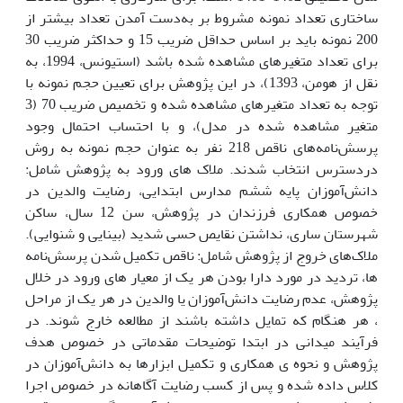
ساختاری تعداد نمونه مشروط بر به‌دست آمدن تعداد بیشتر از
200 نمونه باید بر اساس حداقل ضریب 15 و حداکثر ضریب 30
برای تعداد متغیرهای مشاهده شده باشد (استیونس، 1994، به
نقل از هومن، 1393)، در این پژوهش برای تعیین حجم نمونه با
توجه به تعداد متغیرهای مشاهده شده و تخصیص ضریب 70 (3
متغیر مشاهده شده در مدل)، و با احتساب احتمال وجود
پرسش‌نامه‌های ناقص 218 نفر به عنوان حجم نمونه به روش
دردسترس انتخاب شدند. ملاک های ورود به پژوهش شامل:
دانش‌آموزان پایه ششم مدارس ابتدایی، رضایت والدین در
خصوص همکاری فرزندان در پژوهش، سن 12 سال، ساکن
شهرستان ساری، نداشتن نقایص حسی شدید (بینایی و شنوایی).
ملاک‌های خروج از پژوهش شامل: ناقص تکمیل شدن پرسش‌نامه
ها، تردید در مورد دارا بودن هر یک از معیار های ورود در خلال
پژوهش، عدم رضایت دانش‌آموزان یا والدین در هر یک از مراحل
، هر هنگام که تمایل داشته باشند از مطالعه خارج شوند. در
فرآیند میدانی در ابتدا توضیحات مقدماتی در خصوص هدف
پژوهش و نحوه ی همکاری و تکمیل ابزارها به دانش‌آموزان در
کلاس داده شده و پس از کسب رضایت آگاهانه در خصوص اجرا