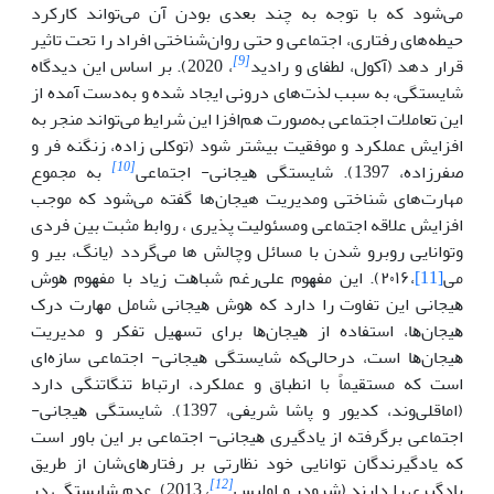
می‌شود که با توجه به چند بعدی بودن آن می‌تواند کارکرد
حیطه‌های رفتاری، اجتماعی و حتی روان‌شناختی افراد را تحت تاثیر
[9]
قرار دهد (آکول، لطفای و رادید
، 2020). بر اساس این دیدگاه
شایستگی، به سبب لذت‌های درونی ایجاد شده و به‌دست آمده از
این تعاملات اجتماعی به‌صورت هم‌افزا این شرایط می‌تواند منجر به
افزایش عملکرد و موفقیت بیشتر شود (توکلی زاده، زنگنه فر و
[10]
صفرزاده، 1397). شایستگی ﻫﯿﺠﺎﻧﯽ- اﺟﺘﻤﺎﻋﯽ
به مجموع
مهارت‌های شناختی ومدیریت هیجان‌ها گفته می‌شود که موجب
افزایش علاقه اجتماعی ومسئولیت پذیری ، روابط مثبت بین فردی
وتوانایی روبرو شدن با مسائل وچالش ها می‌گردد (یانگ، بیر و
می
[11]
،۲۰۱۶). اﯾﻦ ﻣﻔﻬﻮم علی‌رغم ﺷﺒﺎﻫﺖ زﯾﺎد ﺑﺎ ﻣﻔﻬﻮم ﻫﻮش
ﻫﯿﺠﺎﻧﯽ اﯾﻦ ﺗﻔﺎوت را دارد ﮐﻪ ﻫﻮش ﻫﯿﺠﺎﻧﯽ ﺷﺎﻣﻞ ﻣﻬﺎرت درک
ﻫﯿﺠﺎنﻫﺎ، اﺳﺘﻔﺎده از ﻫﯿﺠﺎنﻫﺎ ﺑﺮای ﺗﺴﻬﯿﻞ ﺗﻔﮑﺮ و ﻣﺪﯾﺮﯾﺖ
ﻫﯿﺠﺎنﻫﺎ اﺳﺖ، درﺣﺎﻟﯽﮐﻪ ﺷﺎﯾﺴﺘﮕﯽ ﻫﯿﺠﺎﻧﯽ- اﺟﺘﻤﺎﻋﯽ ﺳﺎزه‌ای
اﺳﺖ ﮐﻪ ﻣﺴﺘﻘﯿﻤﺎً ﺑﺎ اﻧﻄﺒﺎق و ﻋﻤﻠﮑﺮد، ارﺗﺒﺎط ﺗﻨﮕﺎﺗﻨﮕﯽ دارد
(اماقلی‌وند، کدیور و پاشا شریفی، 1397). ﺷﺎﯾﺴﺘﮕﯽ ﻫﯿﺠﺎﻧﯽ-
اﺟﺘﻤﺎﻋﯽ ﺑﺮﮔﺮﻓﺘﻪ از ﯾﺎدﮔﯿﺮی ﻫﯿﺠﺎﻧﯽ- اﺟﺘﻤﺎﻋﯽ ﺑﺮ اﯾﻦ ﺑﺎور اﺳﺖ
ﮐﻪ ﯾﺎدﮔﯿﺮﻧﺪﮔﺎن ﺗﻮاﻧﺎﯾﯽ ﺧﻮد ﻧﻈﺎرﺗﯽ ﺑﺮ رﻓﺘﺎرﻫﺎی‌شان از ﻃﺮﯾﻖ
[12]
ﯾﺎدﮔﯿﺮی را دارﻧﺪ (شرودر و اولیس
، 2013). عدم شایستگی در