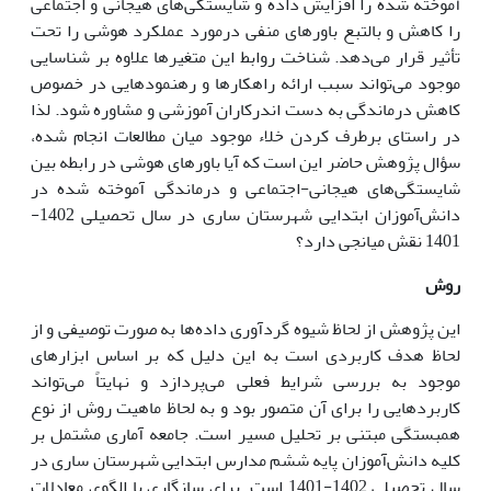
آموخته شده را افزایش داده و شایستگی‌های هیجانی و اجتماعی
را کاهش و بالتبع باورهای منفی درمورد عملکرد هوشی را تحت
تأثیر قرار می‌دهد. شناخت روابط این متغیرها علاوه بر شناسایی
موجود می‌تواند سبب ارائه راهکارها و رهنمودهایی در خصوص
کاهش درماندگی به دست اندرکاران آموزشی و مشاوره شود. لذا
در راستای برطرف کردن خلاء موجود میان مطالعات انجام شده،
سؤال پژوهش حاضر این است که آیا باورهای هوشی در رابطه بین
شایستگی‌های هیجانی-اجتماعی و درماندگی آموخته شده در
دانش‌آموزان ابتدایی شهرستان ساری در سال تحصیلی 1402-
1401 نقش میانجی دارد؟
روش
این پژوهش از لحاظ شیوه گردآوری داده‌ها به صورت توصیفی و از
لحاظ هدف کاربردی است به این دلیل که بر اساس ابزارهای
موجود به بررسی شرایط فعلی می‌پردازد و نهایتاً می‌تواند
کاربردهایی را برای آن متصور بود و به لحاظ ماهیت روش از نوع
همبستگی مبتنی بر تحلیل مسیر است.
جامعه آماری مشتمل بر
کلیه دانش‌آموزان پایه ششم مدارس ابتدایی شهرستان ساری در
سال تحصیلی 1402-1401 است. برای سازگاری با الگوی معادلات