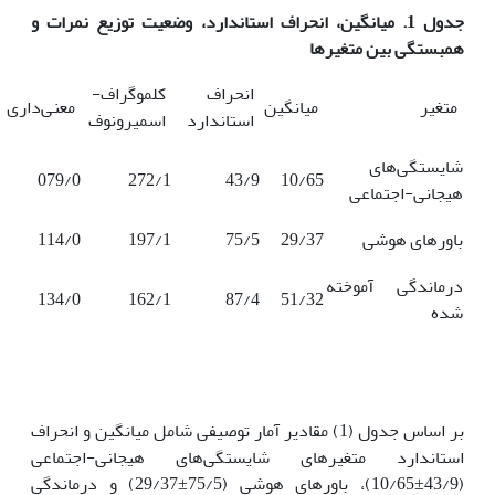
جدول 1. میانگین، انحراف استاندارد، وضعیت توزیع نمرات و
همبستگی بین متغیرها
انحراف
کلموگراف-
متغیر
میانگین
معنی‌داری
استاندارد
اسمیرونوف
شایستگی‌های
079/0
272/1
43/9
10/65
هیجانی-اجتماعی
باورهای هوشی
29/37
75/5
197/1
114/0
درماندگی آموخته
134/0
162/1
87/4
51/32
شده
ﺑﺮ اﺳﺎس ﺟﺪول (1) مقادیر آمار توصیفی شامل میانگین و انحراف
استاندارد متغیرهای شایستگی‌های هیجانی-اجتماعی
(43/9±10/65)، باورهای هوشی (75/5±29/37) و درماندگی