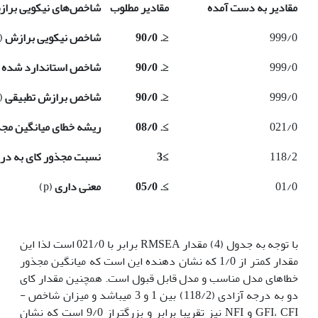
مقادیر به دست آمده
مقادیر مطلوب
شاخص‌های نیکویی برا
999/0
≤
. 90/0
شاخص نیکویی برازش
GFI)
999/0
≤
. 90/0
شاخص استاندارد شده 
999/0
≤
. 90/0
شاخص برازش تطبیقی
CFI)
021/0
≥
. 08/0
ریشه خطای میانگین مج
118/2
≥
3
نسبت مجذور کای به در
01/0
≥
. 05/0
معنی داری
(p)
با توجه به جدول (4) مقدار RMSEA برابر با 021/0 است لذا این
مقدار کمتر از 1/0 که نشان دهنده این است که میانگین مجذور
خطاهای مدل مناسب و مدل قابل قبول است. همچنین مقدار کای
دو به درجه آزادی (118/2) بین 1 و 3 می­باشد و میزان شاخص ­
GFI، CFI و NFI نیز تقریبا برابر و بزرگتراز 9/0 است که نشان