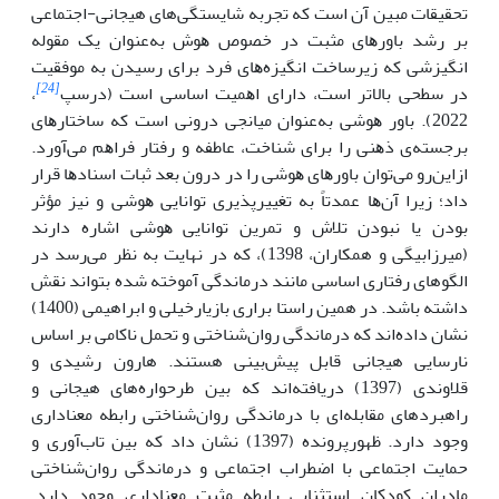
ﺗﺤﻘﯿﻘﺎت ﻣﺒﯿﻦ آن اﺳﺖ ﮐﻪ تجربه شایستگی‌های هیجانی-اجتماعی
بر رشد ﺑﺎورﻫﺎی مثبت در خصوص ﻫﻮش ﺑﻪﻋﻨﻮان ﯾﮏ ﻣﻘﻮﻟﻪ
اﻧﮕﯿﺰﺷﯽ ﮐﻪ زﯾﺮﺳﺎﺧﺖ اﻧﮕﯿﺰهﻫﺎی ﻓﺮد ﺑﺮای رﺳﯿﺪن ﺑﻪ ﻣﻮﻓﻘﯿﺖ
[24]
در ﺳﻄﺤﯽ ﺑﺎﻻﺗﺮ اﺳﺖ، دارای اﻫﻤﯿﺖ اﺳﺎﺳﯽ اﺳﺖ (درسپ
،
2022). ﺑﺎور ﻫﻮﺷﯽ ﺑﻪﻋﻨﻮان میانجی دروﻧﯽ اﺳﺖ ﮐﻪ ﺳﺎﺧﺘﺎرﻫﺎی
ﺑﺮﺟﺴﺘﻪی ذﻫﻨﯽ را ﺑﺮای ﺷﻨﺎﺧﺖ، ﻋﺎﻃﻔﻪ و رﻓﺘﺎر ﻓﺮاﻫﻢ ﻣﯽآورد.
ازاﯾﻦرو ﻣﯽﺗﻮان ﺑﺎورﻫﺎی ﻫﻮﺷﯽ را در درون ﺑﻌﺪ ﺛﺒﺎت اﺳﻨﺎدﻫﺎ ﻗﺮار
داد؛ زﯾﺮا آنﻫﺎ ﻋﻤﺪﺗﺎً ﺑﻪ ﺗﻐﯿﯿﺮﭘﺬﯾﺮی ﺗﻮاﻧﺎﯾﯽ ﻫﻮﺷﯽ و ﻧﯿﺰ ﻣﺆﺛﺮ
ﺑﻮدن ﯾﺎ ﻧﺒﻮدن ﺗﻼش و ﺗﻤﺮﯾﻦ ﺗﻮاﻧﺎﯾﯽ ﻫﻮﺷﯽ اﺷﺎره دارﻧﺪ
(میرزابیگی و همکاران، 1398)، که در نهایت به نظر می‌رسد در
الگوهای رفتاری اساسی مانند درماندگی آموخته شده بتواند نقش
داشته باشد. در همین راستا براری بازیارخیلی و ابراهیمی (1400)
نشان داده‌اند که درماندگی روان‌شناختی و تحمل ناکامی بر اساس
نارسایی هیجانی قابل پیش‌بینی هستند. هارون رشیدی و
قلاوندی (1397) دریافته‌اند که بین طرحواره‌های هیجانی و
راهبردهای مقابله‌ای با درماندگی روان‌شناختی رابطه معناداری
وجود دارد. ظهورپرونده (1397) نشان داد که بین تاب‌آوری و
حمایت اجتماعی با اضطراب اجتماعی و درماندگی روان‌شناختی
مادران کودکان استثنایی رابطه مثبت معناداری وجود دارد.