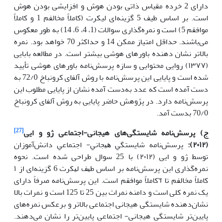
دارای 2 خرده مقیاس ذاتی بودن هوش و افزایشی بودن هوش
است. بر اساس طیف 5 گزینه‌ای لیکرت (کاملاً مخالفم 1 و کاملاً
موافقم 5) است و نمره‌گذاری سوالات (1، 4، 6، 14) به طور معکوس
می‌باشند. حداقل امتیاز ممکن 14 و حداکثر 70 خواهد بود. نمره
بالاتر نشان دهنده باورهای هوشی بیشتر است. در مطالعه بابایی
(١٣٧٧) روایی محتوایی و سازه پرسش‌نامه باورهای هوشی تأیید
شده است و پایایی این پرسش‌نامه با روش آلفای کرونباخ 72/0 به
دست آمده است که عدد به‌دست آمده نشان از پایایی مطلوب این
پرسش‌نامه دارد. در پژوهش حاضر پایایی به روش آلفای کرونباخ
70/0 بدست آمد.
[27]
ج)
پرسش‌نامه شایستگی‌های هیجانی-اجتماعی
ژو و ایی
(٢٠١٢)
:
پرسش‌نامه ﺷﺎﻳﺴﺘﮕﻲ ﻫﻴﺠﺎﻧﻲ- اﺟﺘﻤﺎﻋﻲ داﻧﺶ‌آﻣﻮزان
توسط ژو و ایی (٢٠١٢) با 25 سوال طراحی شده اﺳﺖ. ﻧﺤﻮه
ﻧﻤﺮهﮔﺬاری اﻳﻦ ﭘﺮسش‌نامه ﺑﺮ اﺳﺎس ﻃﻴﻒ ﻟﻴﻜﺮت 6 گزینه‌ای از ١
ﻛﺎﻣﻼً ﻣﺨﺎﻟﻔﻢ تا ٦ﻛﺎﻣﻼً ﻣﻮاﻓﻘﻢ است. این پرسش‌نامه صرفاً دارای
یک نمره کلی است و دامنه نمرات بین 25 تا 125 است و نمرات بالا
نشان‌دهنده شایستگی هیجانی اجتماعی بالاتر و برعکس نمره‌های
پایین‌تر شایستگی هیجانی- اجتماعی پایین‌تر را نشان می‌دهند.