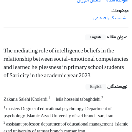
آموخته شده
دانش آموزان
موضوعات
شایستگی اجتماعی
عنوان مقاله
English
The mediating role of intelligence beliefs in the
relationship between social-emotional competencies
and learned helplessness in primary school students
of Sari city in the academic year 2023
نویسندگان
English
1
2
Zakaria Salehi Kholerdi
leila hosseini tabaghdehi
1
masters Degree of educational psychology, Department of
psychology ,Islamic Azad University of sari branch, sari, Iran
2
assistant professor, department of educational management , islamic
azad university of ramsar branch, ramsar, iran