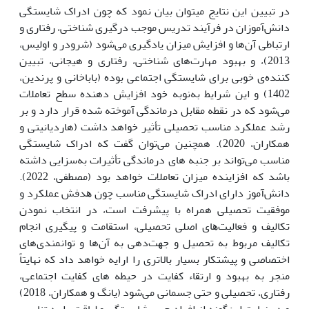
در تبیین این نتایج می­توان بیان نمود که چون ادراک شایستگی
دانش‌آموزان در فرآیند تدریس موجب درگیری شناختی، رفتاری و
ارتباطی آن‌ها و افزایش میزان یادگیری می‌شود (شرودر و اولیس،
2013)، و بهبود مهارت‌های شناختی، رفتاری و هیجانی، تبیین
کننده‌ی خوبی برای شایستگی اجتماعی بوده (باباخانی و پرندین،
1402) و این شرایط به‌نوبه خود افزایش دهنده سطح تعاملات
می‌شود که در نقطه مقابل درماندگی آموخته شده قرار دارد و بر
رشد عملکرد مناسب تحصیلی تأثیر خواهد داشت (هاردیانیتی و
همکاران، 2020). همچنین می‌توان گفت که ادراک شایستگی
مناسب می‌تواند بر جنبه های درماندگی تأثیرات به‌سزایی داشته
باشد که افزاینده میزان تعاملات خواهد بود (مصطفی، 2022).
داﻧﺶآﻣﻮز دارای ادراک شایستگی مناسب ﭼﻮن ﻫﺪﻓﺶ عملکرد و
ﻣﻮﻓﻘﯿﺖ ﺗﺤﺼﯿﻠﯽ همراه با ﭘﯿﺸﺮﻓﺖ اﺳﺖ، در اﻧﺘﺨﺎب نمودن
تکالیف و ﻓﻌﺎﻟﯿﺖﻫﺎی اصلی ﺗﺤﺼﯿﻠﯽ، اﺳﺘﻘﺎﻣﺖ و پیگیری انجام
تکالیف مربوط به تحصیل و ﺟﻬﺖ‌دهی به آن‌ها و توانمندی‌های
اختصاصی و پیشتکار بسیار بالاتری را ارایه خواهد داد ﮐﻪ نهایتاً
منجر به بهبود و ارتقاء کفایت در حیطه های کفایت اجتماعی،
رفتاری، تحصیلی و حتی جسمانی می‌شود (یانگ و همکاران، 2018)
و در نهایت این‌گونه از افراد حس ﺷﺎﯾﺴﺘﮕﯽ و ﻟﯿﺎﻗﺖ را به تناسب