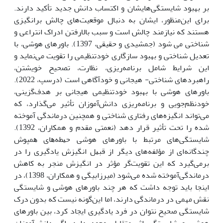
بر بهبود شایستگی‌هایشان و اکتساب دانش جدید تأکید دارند.
برای این‌منظور، ایشان به دنبال موقعیت‌های چالش برانگیزی
هستند که نیازمند چالش است و سبب بالارفتن ادراک انتراعی و
شناختی می شود (جمشیدی و حقیقی، 1397). باورهای هوشی، با
تعدیل شناختی و بهبود سازگاری خودتنظیمی را تقویت می‌نماید و
این شرایط شامل برنامه‌ریزی، نظارت، تصحیح خویشتن،
راهبردهای شناختی- هیجانی و خود‌آگاهی است (درسپ، 2022).
باورهای هوشی با بهبود خود‌تنظیمی هیجانی بر هدف‌گزینی،
خود‌نظم‌جویی و برنامه‌ریزی دانش‌آموزان تأثیر می‌گذارد، که
می‌تواند انگیزه‌های رفتاری شناختی و همچنین درماندگی آموخته
شده را تحت تأثیر قرار دهد (نعمتی مقدم و همکاران، 1392).
شایستگی‌های مرتبط با باورهای هوشی ﺣﻴﻄﻪ‌ﻫﺎی ﻫﻤﭙﻮش
ﭼﻨﺪﮔﺎﻧﻪ‌ای از مؤلفه‌های دﻳﮕﺮ از ﻗﺒﻴﻞ انگیزش یادگیری را در
بر‌می‌گیرد که این تقویت‌گر مؤثر در انگیزش منجر به کاهش
درماندگی‌آموخته شده می‌شود (میرزابیگی و همکاران، 1398)، در
اینجا باید توجه داشت که هر چند باورهای هوشی و شایستگی
نقش مهمی در درماندگی دارند، اما این‌گونه نیست که بدون درک
شایستگی صحیح نتوان در فرد یادگیری ایجاد کرد، بین باورهای
هوشی و شایستگی اثر متقابل وجود دارد. اگر دانش‌آموزان