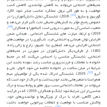
محیط‌های اجتماعی می‌تواند به کاهش توانمندی، کاهش کسب
موفقیت و به طور کلی نزول عملکرد مناسب منجر شود (کارا،
[13]
گوربیوز و سارول
، 2018). شایستگی تمایل دانش‌آموزان را در
خصوص پاسخ مؤثر به کنش‌های محیطی تحت تأثیر قرار می‌دهد و
[14]
ماهیت اساسی آن به صورت درونی است (ایمامورا و همکاران
،
2019) و ارتقاء مهارت های شایستگی اجتماعی – هیجانی ضمن
افزایش توان هیجانی و اجتماعی فرد، تاب‌آوری را در موقعیت‌های
اجتماعی افزایش می‌دهد (صفاری نیا، علیپور، زارع و زالی زاده،
1402). از طرفی‌دیگر دانش‌آموزان در صورتی در محیط‌های
اجتماعی، شایستگی مناسبی را احساس می‌کنند که در محیط
خانواده با تعاملات و فرزندپروری مناسب رشد نموده باشند این
شرایط در میان سلامت در خانواده خلاصه می شود (انوار، علی و
[15]
آبرو
، 2019). شایستگی ادراک شده یکی از مؤلفه­های مهم
هم‌راستا با متغیرهایی مانند خودپنداشت و ادراک از خود است که
می‌تواند در تعاملات اجتماعی سبب بروز تعلق و روابط بهینه و درک
مناسبی از این شرایط شود (یانگ و همکاران، 2016)، که در فرآیند
ذهن آگاهی، افراد با درک از ویژگی‌ها و توانمندی‌های خود،
واکنش متناسب با موقعیت و اتفاقات پیرامونی خواهند داشت
[16]