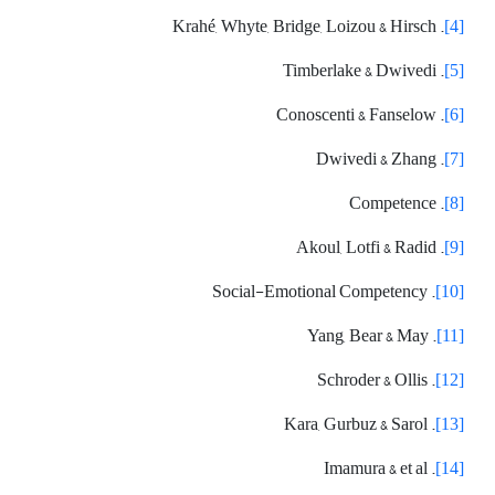
. Krahé, Whyte, Bridge, Loizou & Hirsch
[4]
. Timberlake & Dwivedi
[5]
. Conoscenti & Fanselow
[6]
. Dwivedi & Zhang
[7]
. Competence
[8]
. Akoul, Lotfi & Radid
[9]
. Social-Emotional Competency
[10]
. Yang, Bear & May
[11]
. Schroder & Ollis
[12]
. Kara, Gurbuz & Sarol
[13]
. Imamura & et al
[14]