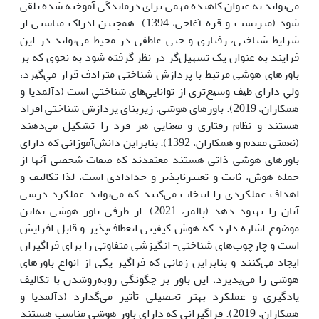
می‌تواند به عنوان کاهنده مهمی برای درماندگی آموخته شده تلقی
شود (میرنسب و قره آغاجی، 1394). همچنین ادراک مناسبی از
شرایط شناختی، رفتاری و حتی عاطفی در محیط می‌تواند در این
فرایند به عنوان یک تسهیل‌گر در نظر گرفته شود به نحوی که بر
باورهای هوشی مرتبط ﺑﺎ پردازش شناختی ﻣﺘﺮادف ﻗﺮار ﻣﻲ‌ﮔﻴﺮد،
وﻟﻲ دارای ﻃﻴﻒ وﺳﻴﻊ‌ﺗﺮی از ﺗﻮاﻧﺎﻳﻲ‌ﻫﺎی ﺷﻨﺎﺧﺘﻲ اﺳﺖ (دآلمدیا و
همکاران، 2019). باورهای هوشی، زیربنای پردازش شناختی افراد
هستند و نظام رفتاری و معنایی هر فرد را تشکیل می‌دهند
(نعمتی مقدم و همکاران، 1392). بنابراین دانش‌آموزانی که دارای
باورهای هوشی ذاتی هستند معتقدند که صفات شخصی آنها از
جمله هوش، ثابت و تغییرناپذیر و خدادادی است، لذا تکالیف و
اهداف عملکردی را انتخاب می‌کنند که می‌تواند عملکرد درسی
آنان را بهبود دهد (پالمر، 2021). از طرفی باور هوشی به‌این
موضوع اشاره دارد که هوش کیفیتی انعطاف‌پذیر و قابل افزایش
است و چارچوب‌های شناختی- انگیزشی متفاوتی را برای فراگیران
ایجاد می‌کنند و بنابراین زمانی که فراگیر یکی از انواع باورهای
هوشی را می‌پذیرد، این باور بر چگونگی روبه‌روشدن با تکالیف
یادگیری و عملکرد بهتر تحصیلی تأثیر می‌گذارد (دآلمدیا و
همکاران، 2019). فراگیرانی که دارای باور هوشی مناسب هستند