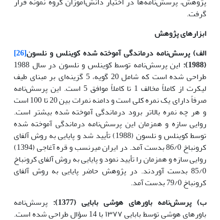
پژوهش، پرسش‌نامه‌ها در اختیار دانش‌آموزان گروه نمونه قرار
گرفت.
ابزارهای
پژوهش
الف)
پرسش‌نامه درماندگی آموخته شده ﮐﻮﯾﻨﻠﺲ و ﻧﻠﺴﻮن
[26]
(1988):
اﯾﻦ پرسش‌نامه ﺗﻮﺳﻂ ﮐﻮﯾﻨﻠﺲ و ﻧﻠﺴﻮن در ﺳﺎل 1988
ﻃﺮاﺣﯽ ﺷﺪه است ﮐﻪ ﺷﺎﻣﻞ 20 ﮔﻮﯾﻪ، 5 ﮔﺰﯾﻨﻪای ﺑﺮ ﻣﺒﻨﺎی ﻃﯿﻒ
ﻟﯿﮑﺮت از ﮐﺎﻣﻼً ﻣﺨﺎﻟﻒ 1 تا ﮐﺎﻣﻼً ﻣﻮاﻓﻖ 5 اﺳﺖ. این پرسش‌نامه
صرفاً دارای یک نمره کلی است و دامنه نمرات بین 20 تا 100 است
و هر چه نمره بالاتر برود درماندگی آموخته شده بیشتر است.
روایی سازه و همزمان این پرسش‌نامه درماندگی آموخته شده
توسط ﮐﻮﯾﻨﻠﺲ و ﻧﻠﺴﻮن (1988) تأیید شد و پایایی به روش آلفای
کرونباخ 86/0 بدست آمد. در ایران ﻣﯿﺮﻧﺴﺐ و ﻗﺮه آﻏﺎﺟﯽ (1394)
روایی سازه و همزمان را تأیید نمود و پایایی به روش آلفای کرونباخ
85/0 بدست آوردند. در پژوهش حاضر پایایی به روش آلفای
کرونباخ 79/0 بدست آمد.
ب) پرسش‌نامه باورهای هوشی بابایی (1377):
پرسش‌نامه
باورهای هوشی توسط بابایی ١٣٧٧ با 14 سؤال طراحی شده است.