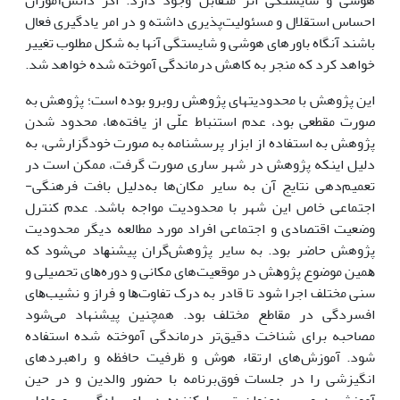
احساس استقلال و مسئولیت‌پذیری داشته و در امر یادگیری فعال
باشند آنگاه باورهای هوشی و شایستگی آنها به شکل مطلوب تغییر
خواهد کرد که منجر به کاهش درماندگی آموخته شده خواهد شد.
این پژوهش با محدودیت­های پژوهش روبرو بوده است؛ پژوهش به
صورت مقطعی بود، عدم استنباط علّی از یافته‌ها، محدود شدن
پژوهش به استفاده از ابزار پرسشنامه به صورت خودگزارشی، به
دلیل اینکه پژوهش در شهر ساری صورت گرفت، ممکن است در
تعمیم‌دهی نتایج آن به سایر مکان‌ها به‌دلیل بافت فرهنگی-
اجتماعی خاص این شهر با محدودیت مواجه باشد. عدم کنترل
وضعیت اقتصادی و اجتماعی افراد مورد مطالعه دیگر محدودیت
پژوهش حاضر بود. به سایر پژوهش‌گران ﭘﯿﺸﻨﻬﺎد ﻣﯽ‌ﺷﻮد ﮐﻪ
ﻫﻤﯿﻦ ﻣﻮﺿﻮع ﭘﮋوﻫﺶ در موقعیت‌های مکانی و دوره‌ﻫﺎی ﺗﺤﺼﯿﻠﯽ و
سنی ﻣﺨﺘﻠﻒ اﺟﺮا ﺷﻮد ﺗﺎ ﻗﺎدر ﺑﻪ درک ﺗﻔﺎوت‌ﻫﺎ و ﻓﺮاز و ﻧﺸﯿﺐ‌ﻫﺎی
افسردگی در ﻣﻘﺎﻃﻊ ﻣﺨﺘﻠﻒ بود. همچنین پیشنهاد می‌شود
مصاحبه برای شناخت دقیق‌تر درماندگی آموخته شده استفاده
شود. آموزش‌های ارتقاء هوش و ظرفیت حافظه و راهبردهای
انگیزشی را در جلسات فوق‌برنامه با حضور والدین و در حین
آموزش دروس به‌عنوان تسهیل‌کننده در امر یادگیری و عاملی