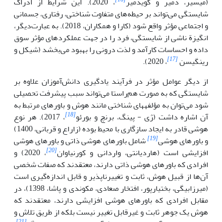
(میسیر، دمیر و کویدمیر
، 2020). این شرایط از ادراک
شایستگی می‌تواند بر حیطه‌های متفاوت شناختی، رفتاری، جسمانی
و اجتماعی مؤثر واقع شود (کارا و همکاران، 2018). به عبارت‌دیگر،
انگیزة ناشی از شایستگی، فرد را در جهت عملکردهای مؤثر سوق
داده و احساسات کارآمد و لذت درونی را بهبود می‌بخشد (شیکل و
[17]
رینگیسن
، 2020).
از دیگر عوامل مؤثر در فرآیند یادگیری دانش‌آموزان علاوه بر
شایستگی که به صورت هم‌راستا می‌تواند سبب پیشرفت تحصیلی
شود می‌توان به مؤلفه­های شناختی مانند هوش و باورهای مرتبط به
[18]
آن اشاره داشت (ژی - پینگ، برنچ و بورئو
، 2017). هر نوع
هوشی قادر به ایجاد سازگاری با محیط بوده (زاراع و قربانی، 1400)
[19]
و باورهای هوشی
شامل باورهای هوشی ذاتی و باورهای هوشی
[20]
افزایشی است (هاردیانتی، واردانی و کورنیاوان
، 2020) و
افرادی که باورهای هوشی ذاتی دارند، معتقدند که صفات شخصی
آن‌ها از قبیل هوش، ثابت و تغییرناپذیر و قابل اندازه‌گیری است
(میرزابیگی، بختیارپور، افتخار صعادی، مکوندی و پاشا، 1398)، در
مقابل افرادی که باورهای هوشی افزایشی دارند، معتقدند که
هوش یک جوهر ثابت و غیرقابل تغییر نیست بلکه از طریق تلاش و
[21]