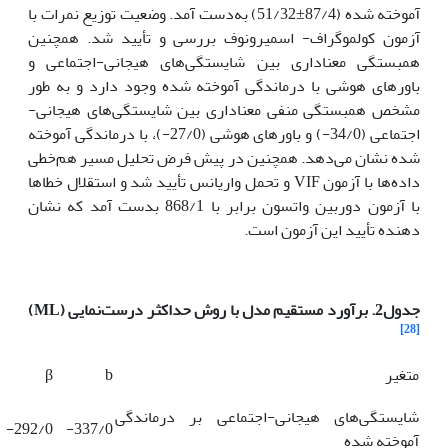
آموخته شده (87/4±51/32) به‌دست آمد. وضعیت توزیع نمرات با
آزمون کولموگراف- اسمیرونوف بررسی و تأیید شد. همچنین
همبستگی معناداری بین شایستگی‌های هیجانی-اجتماعی و
باورهای هوشی با درماندگی آموخته شده وجود دارد و به طور
مشخص همبستگی منفی معناداری بین شایستگی‌های هیجانی-
اجتماعی (34/0-) و باورهای هوشی (27/0-)، با درماندگی آموخته
شده نشان می‌دهد. همچنین در پیش فرض تحلیل مسیر هم‌خطی
داده‌ها با آزمون VIF و تحمل واریانس تأیید شد و استقلال خطاها
با آزمون دوربین واتسون برابر با 868/1 بدست آمد که نشان
دهنده تأیید این آزمون است.
جدول2.
برآورد مستقیم مدل با روش
حداکثر درست‌نمایی (
ML
)
[28]
متغیر
b
β
شایستگی‌های هیجانی-اجتماعی بر درماندگی
292/0-
337/0-
آموخته شده