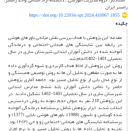
استادیار،, گروه مدیریت آموزشی، ، دانشگاه آزاد اسلامی ,واحد رامسر،
رامسر, ایران
https://doi.org/10.22034/spr.2024.410967.1855
چکیده
مقدمه: این پژوهش با هدف بررسی نقش میانجی باورهای هوشی
در رابطه بین شایستگی های هیجانی-اجتماعی و درماندگی
آموخته شده در دانش آموزان ابتدایی شهرستان ساری در سال
تحصیلی 1401-1402انجام شد.
روش: این پژوهش از لحاظ هدف کاربردی و شیوه گردآوری داده
ها به صورت مقطعی و تحلیل آن ها به روش توصیفی همبستگی و
از نوع مدل یابی از نوع تحلیل مسیر بود. جامعه آماری پژوهش
حاضر را تمامی دانش آموزان پایه ششم مدارس ابتدایی
شهرستان ساری در سال تحصیلی 1401-1402 تشکیل دادند. در
این پژوهش 218 نفر به عنوان حجم نمونه به روش دردسترس
انتخاب شدند. ابزار پژوهش شامل پرسشنامه درماندگی آموخته
شده ﮐﻮﯾﻨﻠﺲ و ﻧﻠﺴﻮن (1988)، باورهای هوشی بابایی (1377) و
پرسشنامه شایستگی های هیجانی-اجتماعی زو و ﺟﻲ (٢٠١٢) بود.
تجزیه و تحلیل داده ها با روش تحلیل مسیر و با نرم افزار