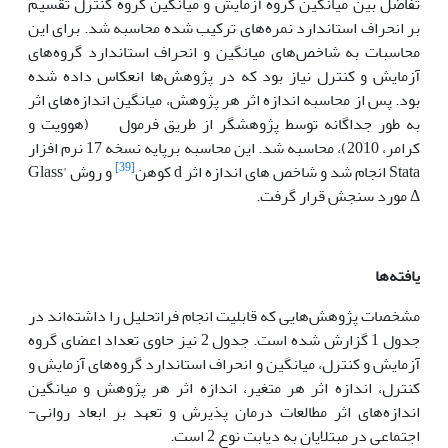
تفاضل بین میانگین گروه آزمایش و میانگین گروه کنترل تقسیم
بر انحراف استاندارد نمره‌های ترکیب شده محاسبه شد. برای این
محاسبات به شاخص‌های میانگین و انحراف استاندارد گروه‌های
آزمایش و کنترل نیاز بود که در پژوهش‌ها انعکاس داده شده
بود. پس از محاسبه اندازه اثر هر پژوهش، میانگین اندازه‌های اثر
به طور جداگانه توسط پژوهشگر از طریق فرمول (هوویت و
کرامر، 2010)، محاسبه شد. این محاسبه برپایه نسخه 17 نرم افزار
[39]
Stata انجام شد و شاخص های اندازه اثر d کوهن
و روش Glass'
Δ مورد سنجش قرار گرفت.
یافته‌ها
مشخصات پژوهش‌هایی که قابلیت انجام فراتحلیل را داشته‌اند در
جدول 1 گزارش شده است. جدول 2 نیز حاوی تعداد اعضای گروه
آزمایش و کنترل، میانگین و انحراف استاندارد گروه‌های آزمایش و
کنترل، اندازه اثر هر متغیر، اندازه اثر هر پژوهش و میانگین
اندازه‌های اثر مطالعات درمان پذیرش و تعهد بر ابعاد روانی-
اجتماعی در مبتلایان به دیابت نوع 2 است.