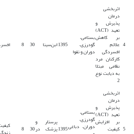
اثربخشی
درمان
‌پذیرش و
تعهد (ACT)
بر کاهش
بستامی،
4
علائم
گودرزی،
1395
ابن‌سینا
30
8
افسرد
افسردگی
دوران و تقوا
کارکنان مرد
نظامی مبتلا
به دیابت نوع
2
اثربخشی
درمان
پذیرش و
بستامی،
تعهد (ACT)
گودرزی،
بر افزایش
پرستار و
کیفیت
دوران، دباغی
5
کیفیت
1395
پزشک در
30
8
زندگی
و