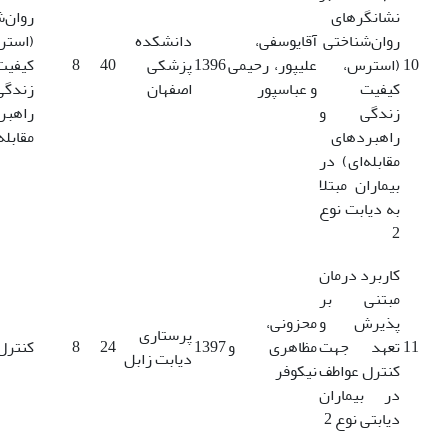
نشانگرهای
روان‌
روان‌شناختی
آقایوسفی،
دانشکده
(استر
10
(استرس،
علیپور، رحیمی
1396
پزشکی
40
8
کیفیت
کیفیت
و عباسپور
اصفهان
زند
زندگی و
راهبر
راهبردهای
مقابله
مقابله‌ای) در
بیماران مبتلا
به دیابت نوع
2
کاربرد درمان
مبتنی بر
پذیرش و
محزونی،
پرستاری
11
تعهد جهت
مظاهری و
1397
24
8
کنترل
دیابت زابل
کنترل عواطف
نیکوفر
در بیماران
دیابتی نوع 2