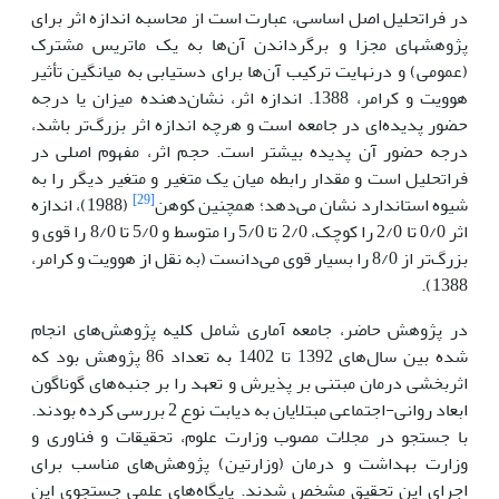
در فراتحلیل اصل اساسی، عبارت است از محاسبه اندازه اثر برای
پژوهش­های مجزا و برگرداندن آن‌ها به یک ماتریس مشترک
(عمومی) و درنهایت ترکیب آن‌ها برای دستیابی به میانگین تأثیر
هوویت و کرامر، 1388. اندازه اثر، نشان‌دهنده میزان یا درجه
حضور پدیده‌ای در جامعه است و هرچه اندازه اثر بزرگ‌تر باشد،
درجه حضور آن پدیده بیشتر است. حجم اثر، مفهوم اصلی در
فراتحلیل است و مقدار رابطه میان یک متغیر و متغیر دیگر را به
[29]
شیوه استاندارد نشان می‌دهد؛ همچنین کوهن
(1988)، اندازه
اثر 0/0 تا 2/0 را کوچک، 2/0 تا 5/0 را متوسط و 5/0 تا 8/0 را قوی و
بزرگ‌تر از 8/0 را بسیار قوی می‌دانست (به نقل از هوویت و کرامر،
1388).
در پژوهش حاضر، جامعه آماری شامل کلیه پژوهش‌های انجام
شده بین سال‌های 1392 تا 1402 به تعداد 86 پژوهش بود که
اثربخشی درمان مبتنی بر پذیرش و تعهد را بر جنبه‌های گوناگون
ابعاد روانی-اجتماعی مبتلایان به دیابت نوع 2 بررسی کرده بودند.
با جستجو در مجلات مصوب وزارت علوم، تحقیقات و فناوری و
وزارت بهداشت و درمان (وزارتین) پژوهش‌های مناسب برای
اجرای این تحقیق مشخص شدند. پایگاه‌های علمی جستجوی این