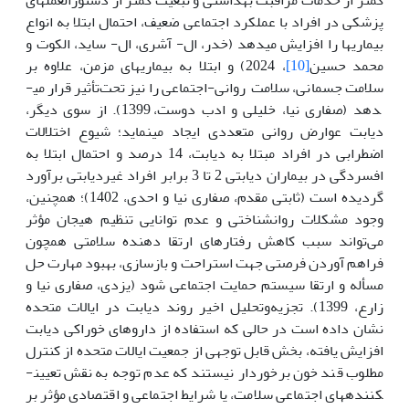
پزشکی در افراد با عملکرد اجتماعی ضعیف، احتمال ابتلا به انواع
بیماری­ها را افزایش می­دهد (خدر، ال- آشری، ال- ساید، الکوت و
محمد حسین
[10]
، 2024) و ابتلا به بیماری­های مزمن، علاوه بر
سلامت جسمانی، سلامت روانی-اجتماعی را نیز تحت‌تأثیر قرار می­
دهد (صفاری نیا، خلیلی و ادب دوست، 1399). از سوی دیگر،
دیابت عوارض روانی متعددی ایجاد می­نماید؛ شیوع اختلالات
اضطرابی در افراد مبتلا به دیابت، 14 درصد و احتمال ابتلا به
افسردگی در بیماران دیابتی 2 تا 3 برابر افراد غیردیابتی برآورد
گردیده است (ثابتی مقدم، صفاری نیا و احدی، 1402)؛ همچنین،
وجود مشکلات روانشناختی و عدم توانایی تنظیم هیجان مؤثر
می‌تواند سبب کاهش رفتارهای ارتقا دهنده سلامتی همچون
فراهم آوردن فرصتی جهت استراحت و بازسازی، بهبود مهارت حل
مسأله و ارتقا سیستم حمایت اجتماعی شود (یزدی، صفاری نیا و
زارع، 1399). تجزیه‌و‌تحلیل اخیر روند دیابت در ایالات متحده
نشان داده است در حالی که استفاده از داروهای خوراکی دیابت
افزایش یافته، بخش قابل توجهی از جمعیت ایالات متحده از کنترل
مطلوب قند خون برخوردار نیستند که عدم توجه به نقش تعیین­
کننده­های اجتماعی سلامت، یا شرایط اجتماعی و اقتصادی مؤثر بر