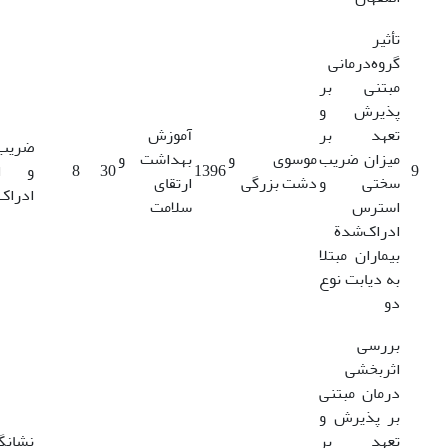
تأثیر
گروه‌درمانی
مبتنی بر
پذیرش و
تعهد بر
آموزش
ضریب
میزان ضریب
موسوی و
بهداشت و
9
1396
30
8
و ا
سختی و
دشت بزرگی
ارتقای
ادراک
استرس
سلامت
ادراک‌شدة
بیماران مبتلا
به دیابت نوع
دو
بررسی
اثربخشی
درمان مبتنی
بر پذیرش و
تعهد بر
نشانگ