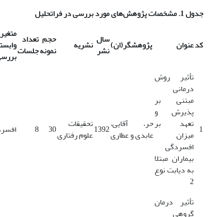
جدول 1. مشخصات پژوهش‌های مورد بررسی در فراتحلیل
متغیر
سال
حجم
تعداد
کد
عنوان
پژوهشگر(ان)
نشریه
وابست
نشر
نمونه
جلسات
بررس
تأثیر روش
درمانی
مبتنی بر
پذیرش و
تعهد بر
حر، آقایی،
تحقیقات
1
1392
30
8
افسرد
میزان
عابدی و عطاری
علوم رفتاری
افسردگی
بیماران مبتلا
به دیابت نوع
2
تأثیر درمان
گروهی