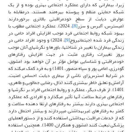
زیرا، بیمارانی که دارای عملکرد اجتماعی بهتری بوده و از یک
شبکه حمایتی منظم و پیوسته بهره‌مند هستند، درمقابله با
عوارض دیابت از سطح خودمراقبتی بالاتری برخوردارند
(میسترس، آلبرس و سزر
[8]
، 2024). عملکرد اجتماعی مطلوب با
بهبود شبکه روابط اجتماعی فرد موجب افزایش افراد حامی در
زندگی فرد شده (جیتمانیروج
[9]
، 2024) و وجود افراد حامی در
زندگی بیماران با تغییر در شناخت­ها، باورها و نگرش­های آنان موجب
بروز تغییرات رفتاری مثبت در جهت افزایش رفتارهای
خودمراقبتی و شناسایی عوامل مؤثر بر آن خواهد بود (مشوق،
گودرزی، امامی پور و سپاه منصور، 1401) و به فرد کمک می­کند که
در شرایط استرس‌زای ناشی از بیماری دیابت احساس امنیت،
آرامش و تعلـق خاطر بیشتری کنند (ذال، رضایی جمالویی و طاهری،
1401). از طرف دیگر، عملکرد و روابط اجتماعی افراد بر نگرش­ها و
رفتارهای مرتبط سلامت آن­ها تأثیر می­گذارد و افرادی که عملکرد
اجتماعی بهتری دارند بیشتر به رفتارهای ارتقا دهنده سلامت و
کمتر به رفتارهای غیربهداشتی می­پردازند و بیشتر احتمال دارد
که از خدمات مراقبت بهداشتی استفاده کنند و از دستورالعمل­های
پزشکی تبعیت کنند (مشوق و همکاران، 1400). همچنین، استفاده
کمتر از خدمات مراقبت بهداشتی و تبعیت کمتر از دستورالعمل­های