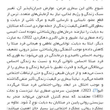
شیوع بالای این بیماری مزمن، عوارض جبران‌ناپذیر آن، تغییر
سبک زندگی و رژیم غذایی، نیاز به آزمایش‌های متعدد، ترس از
قطع عضو، نابینایی و نارسایی کلیه و مرگ ناشی از دیابت و
به‌طورکلی کاهش کیفیت زندگی از جمله مواردی است که مبتلایان
به دیابت را نیازمند درمان‌های روان‌شناختی نموده است (عیسی
زاده، صفاری نیا، علیپور و علی اکبری دهکردی، 2022). به عبارت
دیگر، ابتلا به دیابت، توانایی‌های عاطفی و هیجانی فرد مبتلا را
کاهش داده و موجب آشفتگی روان‌شناختی، ستیز درونی، تضعیف
روحیه، احساس ناامیدی و درماندگی در وی می‌شود؛ به طوری که
فرد مبتلا احساس ناتوانی کرده و نسبت به زندگی احساس
بی‌علاقگی می‌کند و قدرت تطبیق با شرایط زندگی و بیماری را از
دست می‌دهد و از جریان طبیعی زندگی و حتی ارتباطات اجتماعی
فاصله می‌گیرد. نهایتاً بیماری بر کیفیت زندگی تأثیر منفی گذاشته
و موجب اختلال در ابعاد روانی-اجتماعی فرد مبتلا می‌گردد
(لیو
[7]
، 2023). همچنین، سرمدی، صفاری نیا، تیزدست و نجات
(1401) معتقدند که عدم کنترل قندخون می‌تواند منجر به
بهزیستی روانی پایین در مبتلایان به دیابت نوع 2 شود. علاوه بر
عملکرد روانی، عملکرد اجتماعی نیز بسیار حائز اهمیت می­باشد؛