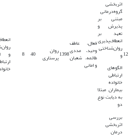
اثربخشی
گروه‌درمانی
مبتنی بر
پذیرش و
تعهد بر
انعطاف
انعطاف‌پذیری
فعال، عاطف
روان‌
روان‌شناختی
وحید، مددی
روان
12
1398
40
8
و ال
و
طائمه، شعبان
پرستاری
ارتباط
و امانی
الگوهای
خانواد
ارتباطی
خانواده
بیماران مبتلا
به دیابت نوع
دو
بررسی
اثربخشی
درمان