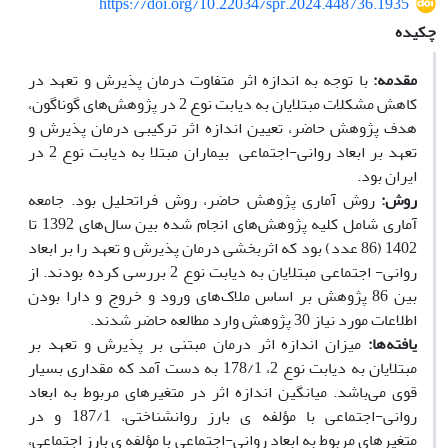
https://doi.org/10.22034/spr.2024.448736.1935
چکیده
مقدمه:
با توجه ‌به اندازه اثر متفاوت درمان پذیرش و تعهد در
کاهش مشکلات مبتلایان به دیابت نوع 2 در پژوهش‌های گوناگون،
هدف پژوهش حاضر، تعیین اندازه اثر ترکیبی درمان پذیرش و
تعهد بر ابعاد روانی-اجتماعی بیماران مبتلا به دیابت نوع 2 در
ایران بود.
روش‌:
روش آماری پژوهش حاضر، روش فراتحلیل بود. جامعه
آماری شامل کلیه پژوهش‌های انجام شده بین سال‌های 1392 تا
1402 (86 عدد) بود که اثربخشی درمان پذیرش و تعهد را بر ابعاد
روانی- اجتماعی مبتلایان به دیابت نوع 2 بررسی کرده بودند. از
بین 86 پژوهش بر اساس ملاک‌های ورود و خروج و دارا بودن
اطلاعات مورد نیاز 30 پژوهش وارد مطالعه حاضر شدند.
یافته‌ها:
میزان اندازه اثر درمان مبتنی بر پذیرش و تعهد بر
مبتلایان به دیابت نوع 2، 178/1 به دست آمد که مقداری بسیار
قوی می‌باشد. میانگین اندازه اثر در متغیرهای مربوط به ابعاد
روانی-اجتماعی با مؤلفه­ ی بارز روانشناختی، 187/1 و در
متغیرهای مربوط به ابعاد روانی-اجتماعی با مؤلفه­ ی بارز اجتماعی،