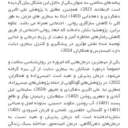
پیامدهای سلامتی، به عنوان یکی از دلایل این مشکل بیان گردیده
است (اینفانته، 2023). همچنین، مطابق با پژوهش علی اکبری
دهکردی و دهخدایی (1403) ابتلا به بیماری های مزمن به طور
کلی با کاهش سازگاری روانی – اجتماعی همراه می باشد. علاوه
براین، پژوهش­ها نشان داده‌اند که ابعاد روانی-اجتماعی از طریق
کاهش رفتارهای مخاطره آمیز و تبعیت از رژیم درمانی و غذایی
توصیه شده نقش مؤثری در پیشگیری و کنترل بیماری دیابت
دارد (میسترس و همکاران، 2024).
یکی از مهم‌ترین درمان‌هایی که امروزه در روان‌شناسی سلامت و
خصوصاً درمورد مبتلایان به بیماری دیابت از آن بهره گرفته
می‌شود، درمان پذیرش و تعهد است (عیسی‌زاده و همکاران،
2022). در پژوهش‌های گوناگونی از جمله پژوهش‌های عیسی‌زاده،
صفاری نیا، علی اکبری دهکردی و علیپور (2024)، سلیمانی، لیل
آبادی و جعفری روشن (1402)، سلطانیان، رحیمیان بوگر و طالع
پسند (1401)، آب روشن، مکوند حسینی، ستوده اصل و صباحی
(1401) و گلستانی، خلعتبری، ناصحی و قربان شیرودی (1401)
نشان‌داده‌شده است که درمان پذیرش و تعهد نسبت به
درمان‌های ذهن‌آگاهی، درمان امیدمحور، مداخله سبک زندگی