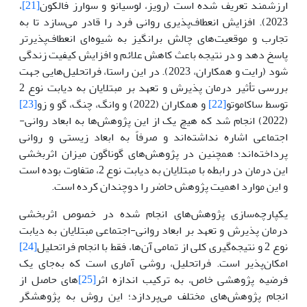
ارزشمند تعریف شده است (رویز، لوسیانو و سوارز فالکون
[21]
،
2023). افزایش انعطاف‌پذیری روانی فرد را قادر می‌سازد تا به
تجارب و موقعیت‌های چالش برانگیز به شیوه‌ای انعطاف‌پذیرتر
پاسخ دهد و در نتیجه باعث کاهش علائم و افزایش کیفیت زندگی
شود (رایت و همکاران، 2023). در این راستا، فراتحلیل‌هایی جهت
بررسی تأثیر درمان پذیرش و تعهد بر مبتلایان به دیابت نوع 2
توسط ساکاموتو
[22]
و همکاران (2022) و وانگ، چنگ، گو و زو
[23]
(2022) انجام شد که هیچ‌ یک از این پژوهش‌ها به ابعاد روانی-
اجتماعی اشاره نداشته‌اند و صرفاً به ابعاد زیستی و روانی
پرداخته‌اند؛ همچنین در پژوهش‌های گوناگون میزان اثربخشی
این درمان در رابطه‌ با مبتلایان به دیابت نوع 2، متفاوت بوده است
و این موارد اهمیت پژوهش حاضر را دوچندان کرده است.
یکپارچه‌سازی پژوهش‌های انجام شده در خصوص اثربخشی
درمان پذیرش و تعهد بر ابعاد روانی-اجتماعی مبتلایان به دیابت
نوع 2 و نتیجه‌گیری کلی از تمامی آن‌ها، فقط با انجام فراتحلیل
[24]
امکان‌پذیر است. فراتحلیل، روشی آماری است که به‌جای یک
فرضیه پژوهشی خاص، به ترکیب اندازه اثر
[25]
های حاصل از
انجام پژوهش‌های مختلف می‌پردازد؛ این روش به پژوهشگر