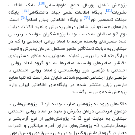
[30]
پژوهش شامل پورتال جامع علوم‌انسانی
، بانک اطلاعات
[32]
[31]
نشریات
، پایگاه اطلاعات علمی جهاد دانشگاهی
، پایگاه
[34]
[33]
مجلات تخصصی نور
و پایگاه اطلاعاتی جهان اسلام
است.
واژه‌های جستجو نیز شامل درمان پذیرش و تعهد (اکت)، دیابت
نوع 2 و مبتلایان به دیابت بود تا پژوهشگران بتوانند با ریزبینی
همه متغیرهای وابسته مرتبط با ابعاد روانی-اجتماعی را که در
مبتلایان به دیابت تحت‌تأثیر متغیر مستقل (درمان پذیرش و تعهد)
قرارگرفته اند را بررسی نمایند. همچنین، به منظور دسته­بندی
دقیق­تر متغیرهای وابسته، متغیرها به دو گروه ابعاد روانی-
اجتماعی با مؤلفه­ی بارز روانشناختی و ابعاد روانی-اجتماعی با
مؤلفه­ی بارز اجتماعی تقسیم شدند. شایان ذکر است که تنها منابع
فارسی زبان منتشر شده در پایگاه‌های اطلاعاتی ایران وارد
پژوهش شده و بررسی گشتند.
ملاک‌های ورود به پژوهش عبارت بودند از: 1- پژوهش‌هایی با
موضوع اثربخشی درمان پذیرش و تعهد بر ابعاد روانی-اجتماعی
مبتلایان به دیابت نوع 2؛ 2- پژوهش‌هایی از نوع آزمایشی و
نیمه‌آزمایشی؛ 3- پژوهش‌های دارای آماره میانگین و انحراف
معیار در گروه آزمایش و کنترل و در زمان پیش‌آزمون و پس‌آزمون؛