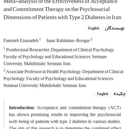
Meta-analysis of the Effectiveness of Acceptance
and Commitment Therapy on the Psychosocial
Dimensions of Patients with Type 2 Diabetes in Iran
نویسندگان
English
1
2
Fatemeh Eisazadeh
Isaac Rahimian-Boogar
1
Postdoctoral Researcher, Department of Clinical Psychology,
Faculty of Psychology and Educational Sciences, Semnan
University, Mahdishahr, Semnan, Iran.
2
Associate Professor in Health Psychology, Department of Clinical
Psychology, Faculty of Psychology and Educational Sciences,
Semnan University, Mahdishahr, Semnan, Iran.
چکیده
English
Introduction:
Acceptance and commitment therapy (ACT)
has shown promising results in improving the psychosocial
well-being of patients with type 2 diabetes in various studies.
The aim of this research is to determine the combined effect