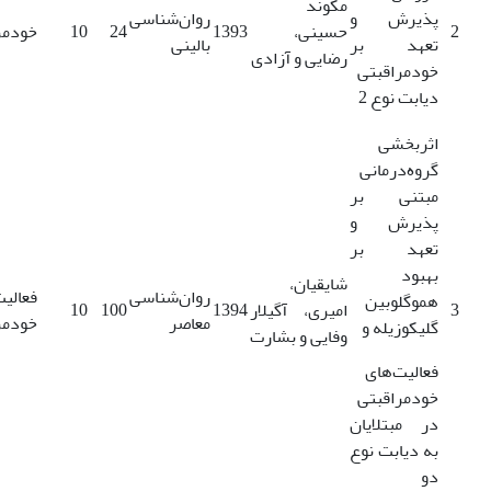
مکوند
پذیرش و
روان‌شناسی
2
حسینی،
1393
24
10
خودمر
تعهد بر
بالینی
رضایی و آزادی
خودمراقبتی
دیابت نوع 2
اثربخشی
گروه‌درمانی
مبتنی بر
پذیرش و
تعهد بر
بهبود
شایقیان،
روان‌شناسی
فعالیت
هموگلوبین
3
امیری، آگیلار
1394
100
10
معاصر
خودمر
گلیکوزیله و
وفایی و بشارت
فعالیت‌های
خودمراقبتی
در مبتلایان
به دیابت نوع
دو