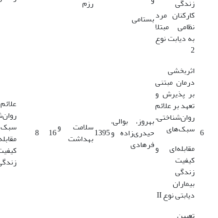
زندگی
رزم
کارکنان مرد
بستامی
نظامی مبتلا
به دیابت نوع
2
اثربخشی
درمان مبتنی
بر پذیرش و
علائم
تعهد بر علائم
روان‌ش
روان‌شناختی،
بهروز، بوالی،
سلامت و
سبک‌ه
سبک‌های
6
حیدری‌زاده و
1395
16
8
بهداشت
مقابل
فرهادی
مقابله‌ای و
کیفیت
کیفیت
زندگی
زندگی
بیماران
دیابتی نوع II
تعیین