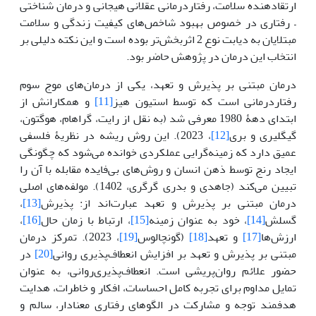
ارتقادهنده سلامت، رفتاردرمانی عقلانی هیجانی و درمان شناختی
– رفتاری در خصوص بهبود شاخص‌های کیفیت زندگی و سلامت
مبتلایان به دیابت نوع 2 اثربخش‌تر بوده است و این نکته دلیلی بر
انتخاب این درمان در پژوهش حاضر بود.
درمان مبتنی بر پذیرش و تعهد، یکی از درمان‌های موج سوم
رفتاردرمانی است که توسط استیون هیز
[11]
و همکارانش از
ابتدای دهۀ 1980 معرفی شد (به نقل از رایت، گراهام، هوگتون،
گیگلیری و بری
[12]
، 2023). این روش ریشه در نظریۀ فلسفی
عمیق دارد که زمینه‌گرایی ‌عملکردی خوانده می‌شود که چگونگی
ایجاد رنج توسط ذهن انسان و روش‌های بی‌فایده مقابله با آن را
تبیین می‌کند (جاهدی و بدری گرگری، 1402). مولفه‌های اصلی
درمان مبتنی بر پذیرش و تعهد عبارت‌اند از: پذیرش
[13]
،
گسلش
[14]
، خود به عنوان زمینه
[15]
، ارتباط با زمان حال
[16]
،
ارزش‌ها
[17]
و تعهد
[18]
(گونچالوس
[19]
، 2023). تمرکز درمان
مبتنی بر پذیرش و تعهد بر افزایش انعطاف‌پذیری ‌روانی
[20]
در
حضور علائم روان‌پریشی است. انعطاف‌پذیری‌روانی، به عنوان
تمایل مداوم برای تجربه کامل احساسات، افکار و خاطرات، هدایت
هدفمند توجه و مشارکت در الگوهای رفتاری معنادار، سالم و