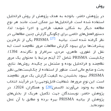
روش
در پژوهش حاضر، باتوجه‌ به هدف پژوهش از روش فراتحلیل
استفاده شده است. فراتحلیل‌ها نیز ممکن است، مانند هر نوع
مطالعه دیگر به شکلی ضعیف طراحی و اجرا شوند؛ لذا،
دستورالعمل‌های خاصی برای چگونگی گزارش چنین مطالعاتی در
[27]
نظر گرفته شده است. بیانیه PRISMA
یکی از تازه‌ترین
پیشرفت‌ها برای بهبود گزارش مطالعات مرور نظام‌مند است (به
نقل از غفوری، طاهری، مردی، سرافراز و نگارنده، 1394).
چک‌لیست PRISMA شامل 27 آیتم مرتبط با محتوای یک مرور
نظام‌مند و فراتحلیل بوده و مشتمل بر چکیده، روش‌ها، نتایج،
بحث و منابع مالی است. منظور از استفاده از چک‌لیست‌هایی نظیر
PRISMA، بهبود بخشیدن به کیفیت گزارش یک مرور نظام‌مند
است. این نوع مرورها، شفافیت قابل‌توجهی را در فرآیند انتخاب
مقاله به وجود می‌آورند (السمن
[28]
و همکاران، 2024). در
پژوهش حاضر، نویسندگان جهت تکمیل هریک از بخش‌های
پژوهش از بیانیه PRISMA بهره برده و مطابق با آن عمل
نموده‌ا‌ند.