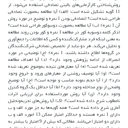
روش‌شناختی کارآزمایی‌های بالینی تصادفی استفاده می‌شود، از
11 گویه تشکیل شده است: (الف) آیا مطالعه به‌صورت تصادفی
طراحی شده است؟ (تصادفی بودن 1 نمره و توضیح در مورد روش
آن 1 نمره)؛ (ب) آیا مطالعه به‌صورت دوسوکور طراحی شده است؟
(ذکر کلمه دوسویه کور در مطالعه 1 نمره و کور بودن روند مطالعه
به معنی اینکه فرد مشارکت‌کننده و کسی که اطلاعات را جمع‌آوری
و تحلیل می‌کند، هر دو نباید از تخصیص تصادفی شرکت‌کنندگان
در گروه‌ها اطلاع داشته باشند، 1 نمره)؛ (ج) توضیحی در مورد
انصراف از ادامه پژوهش وجود دارد؟؛ (د) آیا اهداف مطالعه
تعریف شده است؟ (ه) آیا معیارهای نتیجه به‌وضوح تعریف شده
است؟؛ (و) آیا توصیف روشنی از معیارهای ورود و خروج وجود
دارد؟؛ (ز) آیا حجم نمونه مناسب و موجه است؟؛ (ح) آیا توضیح
واضحی از نوع مداخله وجود دارد؟ (ط) آیا حداقل یک گروه کنترل
وجود دارد؟، (ی) آیا روش مورداستفاده برای ارزیابی اثرات
نامطلوب شرح داده شده است؟؛ (ک) آیا روش‌های تجزیه‌وتحلیل
آماری شرح داده شده است؟ همه گویه‌ها به جز مورد الف و ب
دارای 1 نمره هستند و حداکثر امتیاز ممکن 13 (مورد الف و ب
دارای دو امتیاز) می‌باشد. مقالاتی که بیش از 9 امتیاز یا بیشتر به
دست آورده بودند به‌عنوان "خوب" شناسایی می‌شوند (به نقل از