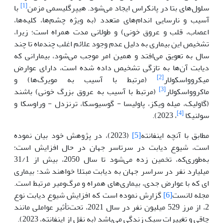
[1]
سلول‌های بتا در پانکراس ایجاد می‌شود. هیپرگلیسمی مزمن
با
آسیب و نارسایی اندام‌های متعدد (به ویژه چشم‌ها، کلیه‌ها،
اعصاب، قلب و عروق خونی) و طولانی مدت همراه است؛ زیرا،
تشخیص این بیماری به دلیل عدم وجود علائم اغلب چندماه تا چند
سال به تعویق می‌افتد و همین امر موجب می‌شود، بیمارانی که
دیابت آن‌ها به تازگی تشخیص داده شده است، دارای عوارض
[2]
میکروواسکولار
(مرتبط با آسیب به مویرگ‌ها) و
[3]
ماکروواسکولار
(مرتبط با آسیب به عروق بزرگ خونی) باشند
(گاولیک، میله ویکز، پاولیسا - گوسیوسکا، ترنزدل - وراوسکا و
[4]
سولنیکا
، 2023).
مطابق با آنچه اینفانته
[5]
(2023)، در پژوهش خود بیان نموده
است، شیوع دیابت در سرتاسر جهان در حال افزایش است؛
به‌طوری‌که، تخمین زده می‌شود تا سال 2050، بیش از 31/1
میلیارد نفر در سراسر جهان به دیابت مبتلا خواهند شد؛ بیماری
ای که با عوارض جدی، بیماری‌های همراه و مرگ‌ومیر مرتبط است.
مجله لانست
[6]
گزارش نموده است که افزایش شیوع دیابت نوع
2، از مرز 529 میلیون نفر در سال 2021، تحت‌تأثیر عواملی مانند
چاقی و تغییرات سبک زندگی می‌باشد (به نقل از اینفانته، 2023).