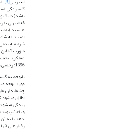
اینترنتی
[3]
گستردگی استف
باشد( دانگ و
فعالیت­های تف
هستند (نایانیکا
اعتیاد دانش­آم
شرایط اپیدمی 
صورت آنلاین 
1396؛ رحمتی،1397؛ گراوند و نظری،1401؛ کاس و لوپز- فرناندز
باتوجه به گست
مورد توجه مت
چشم­انداز زما
اطلاق می­شود ک
زندگی می­شود
و باعث پیوند جر
دهد یا به آن
رفتارهای آنها دارد (زیمبا