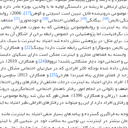
ت­های ارتباطی ما ریشه در دلبستگی اولیه ما با والدین، بویژه مادر دارد 
ط موضوعی­ درونی­شده قابل تبیین است (سیچتی و کوهن
[17]
، 2006).
[21]
[20]
[19]
[18]
گی نا­ایمن
، بیگانگی
، بی­کفایتی اجتماعی
و خودمحوری
مشاهده 
تیاد به اینترنت و روابط­موضوعی پژوهشی که به صورت همزمان تمامی
 نگرفته­است اما پژوهش­هایی در خصوص رابطه برخی از اشکال آن به 
. برای مثال؛ در پژوهشی نشان داده شد اعتیاد به اینترنت با سبک دلبس
اایمن دو­سوگرا و اجتنابی رابطه مثبت دارد( یی­چنگ
[22]
و همکاران، 2005؛ شی و می
د وابسته به فضاهای مجازی و اینترنت ممکن است دارای سبک­های دلبستگ
و اجتماعی خود دچار مشکلاتی باشند( ترووالا
[24]
و همکار
نشان داده شده بودکه اکثر افرادی که در مهارت­های اجتماعی مشکل دار
زحد از فضای مجازی پناه می­برند( هارجی
[25]
و همکاران، 2013؛ ساوسی و آیسان
همکاران،1401). افراد دارای اعتیاد به اینترنت درجات مختلفی از رفتارهای روانی ا
 و ناتوانی در انجام امور، رفتار ناهنجار اجتماعی، اجتماع­گریزی، درون­گ
خود نشان می­دهند ( رزاقی و همکاران، 1396). همان طور که بیان 
رفتاری افراد دارد از این رو می­تواند در رفتارهای افراطی نظیر اعتیاد به ا
توجه به فراگیری گسترده و پیامدهای بسیار منفی اعتیاد به اینترنت مانن
ن بیشتر در اینترنت، بی توجهی به سلامت خود در نتیجه­ی کار با اینت
خانواده و دوستان، مشکلات تحصیلی و غیره و نقش چشم انداز زمانی و ر