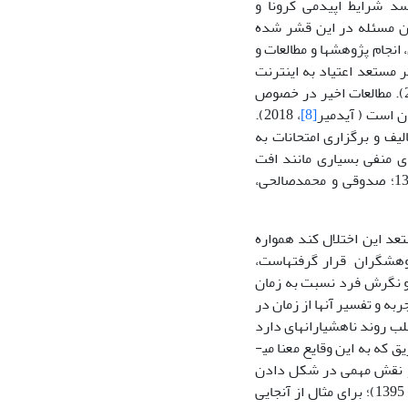
مدنیا و همکاران،1401). به نظر می­رسد شرایط اپیدمی کرونا و
ین مسئله در این قشر شده
 انجام پژوهش­ها و مطالعات و
ر مستعد اعتیاد به اینترنت
و همکاران،2023). مطالعات اخیر در خصوص
ان است ( آیدمیر
[8]
، 2018).
یف و برگزاری امتحانات به
ای منفی بسیاری مانند افت
عملکرد تحصیلی و اضطراب امتحان دانش­آموزان همراه است ( تمنایی­فر و همکاران، 1392؛ صدوقی و محمدصالحی،
تعد این اختلال کند همواره
وهشگران قرار گرفته­است،
گیری و نگرش فرد نسبت به زمان
به و تفسیر آنها از زمان در
بوید، 1999). این نگرش اغلب روند ناهشیارانه­ای دارد
که به این وقایع معنا می­
 و نقش مهمی در شکل دادن
، 2011، گلستانه و همکاران، 1395)؛ برای مثال از آنجایی