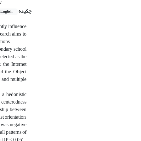
y
چکیده
English
ntly influence
search aims to
tions.
condary school
elected as the
 the Internet
nd the Object
t and multiple
, a hedonistic
f-centeredness
onship between
st orientation,
s was negative
all patterns of
nt (P ≤ 0.05).