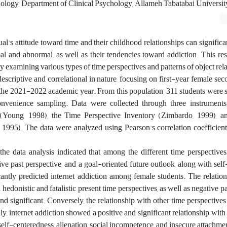
hology, Department of Clinical Psychology, Allameh Tabatabai Universit
ual's attitude toward time and their childhood relationships can significa
al and abnormal, as well as their tendencies toward addiction. This re
by examining various types of time perspectives and patterns of object rela
escriptive and correlational in nature, focusing on first-year female se
the 2021-2022 academic year. From this population, 311 students were s
nvenience sampling. Data were collected through three instruments:
(Young, 1998), the Time Perspective Inventory (Zimbardo, 1999), a
, 1995). The data were analyzed using Pearson's correlation coefficien
 the data analysis indicated that among the different time perspectives
itive past perspective, and a goal-oriented future outlook, along with sel
ficantly predicted internet addiction among female students. The relati
 hedonistic and fatalistic present time perspectives, as well as negative pa
nd significant. Conversely, the relationship with other time perspective
ly, internet addiction showed a positive and significant relationship with 
 self-centeredness, alienation, social incompetence, and insecure attachme