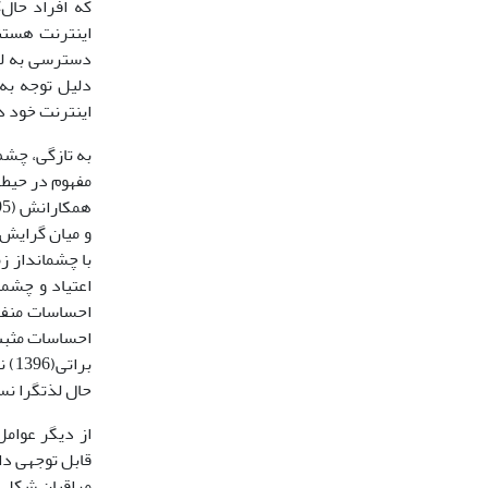
که افراد حال‌
اینترنت هستن
دلیل توجه به
اینترنت خود د
به تازگی، چشم
و میان گرایش 
با چشم­انداز ز
اعتیاد و چشم­
احساسات منفی‌
احساسات مثبت 
برا
حال لذت­گرا ن
از دیگر عوامل
قابل توجهی دا
مراقبان شکل می