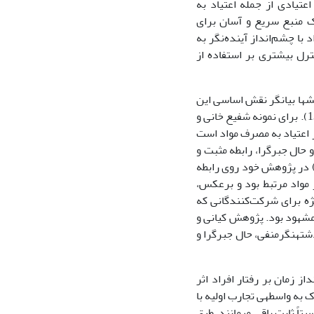
عتیادی از جمله اعتیاد به
یک منبع سریع و آسان برای
ردو و بوید،2005). از سوی دیگر، افراد با چشم‌انداز آینده‌نگر به
ترل بیشتری بر استفاده از
ش­ها بیانگر نقش اساسی این
مفهوم در حیطه­هایی مانند اعتیاد و مصرف مواد مخدر، سلامت دندان و ... است (براتی، 1394). برای نمونه شفیع خانی و
ی در اعتیاد به مصرف مواد است
حال­ جبرگرا، رابطه مثبت و
 همکاران(2022) در پژوهش خود روی رابطه
ز مواد مرتبط بود و برعکس،
یژه برای شرکت‌کنندگانی که
مشهود بود. پژوهش کیانی و
 گذشته­نگر­منفی، حال جبرگرا و
ز زمان بر رفتار افراد اثر
به واسطه­ی تجارب اولیه با
اً ثابت باقی می­مانند. طبق