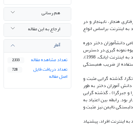
هم رسانی
ری هنجار، نابهنجار و ‌در
 به اینترنت براساس انواع
ارجاع به این مقاله
ی دانش­آموزان دختر دوره
آمار
ال تحصیلی1400-1401 بودند که از میان آنها 311 نفر با شیوه نمونه گیری در دسترس
به عنوان نمونه پژوهشی انتخاب شدند. داده­های پژوهش از طریق پرسشنامه­های اعتیاد به اینترنت (یانگ، 1998)،
تعداد مشاهده مقاله
2,333
ل، 1995) جمع آوری شدند و با استفاده از ضریب همبستگی
تعداد دریافت فایل
728
اصل مقاله
­گرا، گذشته­ گرایی مثبت و
 دانش­ آموزان دختر به طور
ا و جبرگرا) ، گذشته­ گرایی
ر بود. رابطه بین اعتیاد به
دلبستگی ناایمن نیز مثبت و
 به اینترنت افراد، پیشنهاد