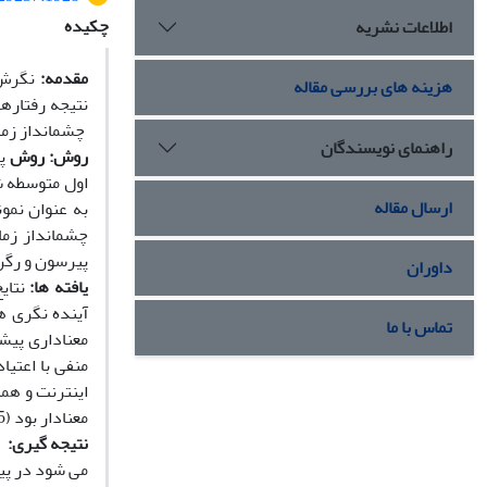
چکیده
اطلاعات نشریه
مقدمه:
نگرش ف
هزینه های بررسی مقاله
نتیجه رفتاره
چشم­انداز زما
راهنمای نویسندگان
روش:
روش
پ
ارسال مقاله
پیرسون و رگر
داوران
یافته­ ها:
نتای
آینده­ نگری ه
تماس با ما
معناداری پیش­
منفی با اعتیا
اینترنت و همه
معنادار بود (0.05≥ P).
نتیجه ­گیری:
با
می­ شود در پی