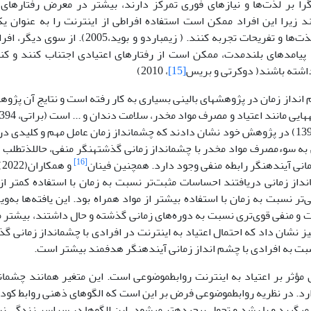
گرا بر لذت‌ها و نیازهای فوری تمرکز دارند، بیشتر در معرض رفتارهای ا
د زیرا این افراد ممکن است استفاده افراطی از اینترنت را به عنوان 
دسترسی به لذت‌ها و تفریحات تجربه کنند. ( زیمبا
 پیامدهای بلندمدت، ممکن است از رفتارهای اعتیادی اجتناب کنند و کن
اشته باشند( دوکرتی و بریس
[15]
، 2010)
 انداز زمان در پژوهش­های بالینی بسیاری به کار رفته است و نتایج آن پژوه
همکارانش (1395) در پژوهش خود نشان دادند که چشم­انداز زمان عامل مهم و کلید
به سوءمصرف مواد مخدر با چشم­انداز زمانی گذشته­نگر منفی، حال­لذت­طلب و 
[16]
مانی آینده­نگر رابطه منفی وجود دارد. همچنین فینان
و
انداز زمانی دریافتند احساسات مثبت‌تر نسبت به زمان با استفاده کمتر ا
تر نسبت به زمان با استفاده بیشتر از مواد همراه بود. این یافته‌ها به‌و
و منفی قوی‌تری نسبت به دوره‌های زمانی گذشته و حال داشتند، بیشتر 
تی(1396) نیز نشان داد که احتمال اعتیاد به اینترنت در افرادی با چشم­انداز زمانی
سبت به افرادی با چشم انداز زمانی آینده­­نگر هدفمند بیشتر است.
 مؤثر بر اعتیاد به اینترنت روابط­موضوعی است. این متغیر همانند چشم­اندا
رد. در نظریه روابط­موضوعی فرض بر این است که الگوهای ذهنی روابط کودک 
­گیرد و با رشد و تحول پیچیده­تر می­شود. این الگوها در سراسر زندگی نسبت