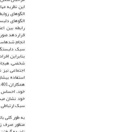
این نظریه مهار
الگوهای رواب
الگوهای دلبست
رابطه بین اع
قراردهد صورت
انجام شده­است
سبک دلبستگی ن
بنابراین افرا
شخصی، هیجانی 
اجتماعی نیز 
استفاده بیش­ا
خود، احساس ضعف
سبک ارتباطی و 
به طور کلی با
منظور صرف زما
نادیده گرفتن 