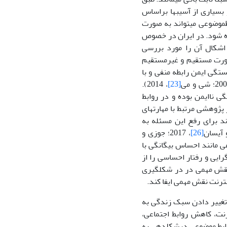
و بسیاری از آسیب­ها براساس
 روابط­موضوعی می­تواند به صورت
شود. در ایران در خصوص
 اشکال آن را مورد بررسی
صورت مستقیم و غیرمستقیم
تگی ایمن رابطه منفی و با
، 2014).
[23]
ی ناایمن بوده و در روابط
ان، 2019). در پژوهشی مرتبط با مهارت­های
ند برای رفع این مسئله به
[26]
، 2017؛ جوزی و
جتماعی مانند احساس بیگانگی با
رایی و رفتار­ احساسی را از
شد روابط موضوعی نقش مهمی در در شکل­گیری
ینترنت نقش مهمی ایفا کند.
د تغییر دادن سبک زندگی به
رنت، کاهش روابط اجتماعی،
وابط موضوعی درشکل­دهی به