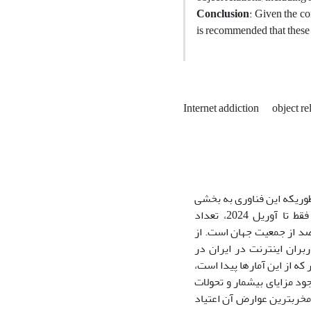
Conclusion
: Given the co
is recommended that thes
Internet addiction
object re
طوریکه این فناوری به بخشی
و همکاران،2022). فقط تا آوریل 2024، تعداد
نت در سطح جهانی به بیش از 5.2 میلیارد نفر رسید که معادل حدود 65 درصد از جمعیت جهان است. از
داد کاربران اینترنت در ایران در
نطور که از این آمارها پیدا است،
ود مزایای بی­شمار و تحولات
مخرب­ترین عوارض آن اعتیاد