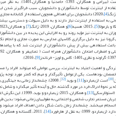
است (بیرامی و همکاران، 1393؛ حا
اده از اینترنت توسط دانش­آموزان و دانشجویان، سبب فراگیرتر شدن ا
 ژنگ
[4]
،2020) دانشجویان برای اهدافی همچون استفاده از کتابخانه مجازی،
ریحی به استفاده از اینترنت نیاز دارند و به دلیل سهولت و دسترسی، بیشت
 و بارمولا
[5]
، 2015؛ هسیه
[6]
و همکاران، 2019؛ ژانگ
[7]
وزان به اینترنت نیز مؤید روند رو به افزایش این پدیده در بین دانش­آموز
کرونا نیز به دلیل برگزاری کلاس­های مدارس به صورت مجازی و انجام تکال
باعث استفاده­ی بیش از پیش دانش­آموزان از اینترنت شد که با پیامده
، 2016).
[9]
ردگی و اهمیت اعتیاد به اینترنت، بررسی عواملی که می­تواند افراد را مس
خصصان بوده­است. یکی ازعوامل تأثیرگذار و مهم که کمتر مورد توجه پژ
[12]
[10]
ن
است (زیمباردو
[11]
و بوید
، 2008). چشم­انداز­ زمانی به جهت­
ه بر نحوۀ ادراک فرد در مورد گذشته، حال و آینده تأثیر می­گذارد و شامل تجر
 (استولارسکی
[13]
و همکاران، 2015؛ زیمباردو و 
یان مستمر تجارب شخصی و اجتماعی به مقوله­های زمانی می­شود؛ بدین طریق 
 انسجام می­بخشد. چشم­انداز زمان باعث شکل دادن اهداف افراد می­شود
ردو، 1999؛ به نقل از هارفورد
[14]