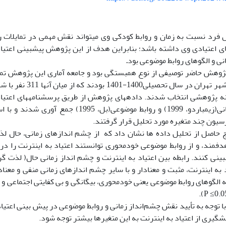
رد نسبت به زمان و روابط کودکی وی می­تواند نقش مهمی در تمایلات رفتا
ای اعتیادی وی داشته باشد؛ بنابراین هدف از این پژوهش پیش­بینی اعتیاد
نی و الگوهای روابط موضوعی بود
.
ژوهش حاضر توصیفی از نوع همبستگی بود و جامعه آماری این پژوهش تمام
اول متوسطه شهر تهران در س
چشم­انداز زمانی(زیمباردو، 1999) و روابط موضوعی(ب
سیون چند متغیره مورد تحلیل قرار گرفتند.
ج حاصل از تحلیل داده­ ها نشان داد که از چشم ­اندازهای زمانی، حال لذت
دفمند، و از روابط موضوعی خودمحوری توانستند اعتیاد به اینترنت را در
بینی ­کنند. رابطه بین اعتیاد به اینترنت و چشم ­انداز زمانی حال( لذت گر
د به اینترنت، مثبت و معنادار و با سایر چشم ­اندازهای زمانی منفی و معنادا
 الگوهای روابط­ موضوعی یعنی خودمحوری، بیگانگی و بی­ کفایتی اجتماعی و 
 توجه به تأیید نقش چشم‌انداز زمانی و روابط­ موضوعی در پیش ­بینی اعتیاد
شگیری از اعتیاد به اینترنت به این متغیرها بیشتر توجه شود.