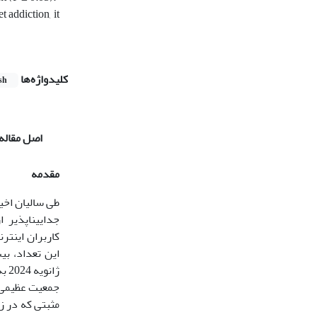
t addiction, it
کلیدواژه‌ها
sh
اصل مقاله
مقدمه
طی سالیان اخی
جدایی­ناپذیر
ژانویه 2024 به حدود 75 میلیون نفر تخمین زده شده است ( استتیستا
جمعیت عظیمی در
مثبتی که در ز