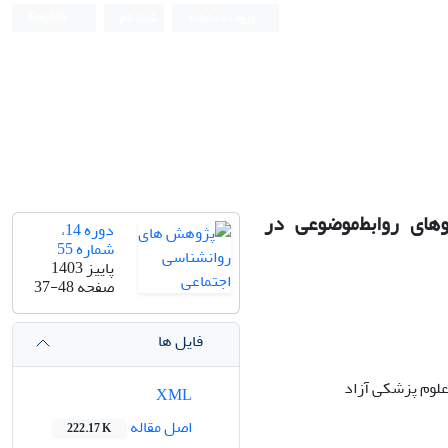
ورود به سامانه
ثبت نام
English
وهای روابط‌موضوعی در
دوره 14،
شماره 55
پاییز 1403
صفحه
37-48
فایل ها
علوم پزشکی آزاد
XML
اصل مقاله
222.17 K