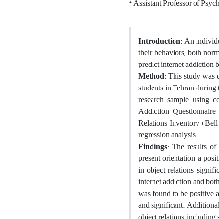
2
Assistant Professor of Psyc
Introduction
: An individ
their behaviors, both norm
predict internet addiction 
Method
: This study was d
students in Tehran during 
research sample using co
Addiction Questionnaire 
Relations Inventory (Bell
regression analysis.
Findings
: The results of
present orientation, a pos
in object relations, signi
internet addiction and both
was found to be positive a
and significant. Additional
object relations, including