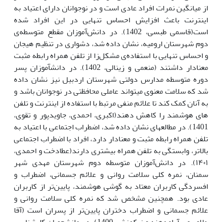
از میانگین نمرات افراد عادی است و در نوجوانان دارای اعتیاد به
اینترنت باعث افزایش احساس تنهایی در این افراد ‌شده
است(قاسمی طبسی، 1402). در دانش‌آموزان مقطع متوسطه‌ی
دوم شهرستان ارومیه، نشان داده­ شد، دشواری در تنظیم هیجان
و احساس تنهایی با استفاده‌ی مشکل‌زا از تلفن همراه رابطه مثبت
معنادار داشتند (منعمی و زینالی، 1402). در دانش­آموزان پسر
دوره متوسطه مدارس دولتی شهرستان اردبیل نیز نشان داده
شد که سلامت معنوی می­تواند عاملی محافظتی در نوجوانان باشد و
به آنان کمک کند تا علائم منفی مرتبط با استفاده از اینترنت و تلفن
های هوشمند را کاهش دهند(اکبری، احمدی، جاویدپور و تقوی،
1401). در مطالعه­ای نشان داده شد، اضطراب اجتماعی با اعتیاد به
تلفن همراه رابطه مثبت و معنادار دارد، افراد با اضطراب اجتماعی
بالاتر، وابستگی به تلفن همراه بیشتری دارند(عطادخت و احمدی،
۱۴۰۱). در دانش‌آموزان متوسطه دوم شهرستان مهدی شهر
سمنان، نمره کلی سلامت روانی و علائم جسمانی، اضطراب و
افسردگی کاربران معتاد به گوشی هوشمند، پایین‌تر از کاربران
عادی بود. همچنین مشخص شد که نمره کلی سلامت روانی و
علائم جسمانی و اضطراب دختران پایین‌تر از پسران است (آقا
دلاورپور، آرام­­دهنه و نیک­­منش، 1400). در دانشجویان کارشناسی