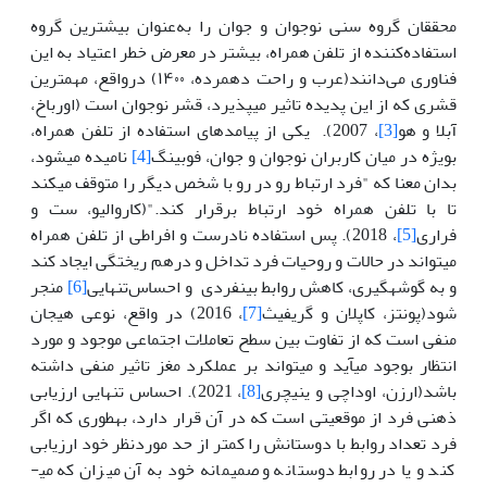
محققان گروه سنی نوجوان و جوان را به‌عنوان بیشترین گروه
استفاده‌کننده از تلفن همراه، بیشتر در معرض خطر اعتیاد به ‌‌این
فناوری می‌دانند(عرب و راحت دهمرده، ۱۴۰۰) درواقع، مهم­ترین
قشری که از این پدیده تاثیر می­پذیرد، قشر نوجوان است (اورباخ،
آبلا و هو
[3]
، 2007). یکی از پیامدهای استفاده از تلفن همراه،
بویژه در میان کاربران نوجوان و جوان، فوبینگ
[4]
نامیده می­شود،
بدان معنا که "فرد ارتباط رو در رو با شخص دیگر را متوقف می­کند
تا با تلفن همراه خود ارتباط برقرار کند."(کاروالیو، ست و
فراری
[5]
، 2018). پس استفاده نادرست و افراطی از تلفن همراه
می­تواند در حالات و روحیات فرد تداخل و درهم ریختگی ایجاد کند
و به گوشه­­گیری، کاهش روابط بین­فردی و احساس‌تنهایی
[6]
منجر
شود(پونتز، کاپلان و گریفیث
[7]
، 2016) در واقع، نوعی هیجان
منفی است که از تفاوت بین سطح تعاملات اجتماعی موجود و مورد
انتظار بوجود می­آید و می­تواند بر عملکرد مغز تاثیر منفی داشته
باشد(ارزن، اوداچی و ینیچری
[8]
، 2021). احساس تنهایی ارزیابی
ذهنی فرد از موقعیتی است که در آن قرار دارد، به­طوری که اگر
فرد تعداد روابط با دوستانش را کمتر از حد موردنظر خود ارزیابی
کند و یا در روابط دوستانه و صمیمانه خود به آن میزان که می­