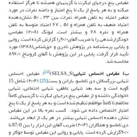
مقیاس پنج درجه­ای لیکرت با گزینه­های همیشه تا هرگز استفاده
می­کند و به هر پاسخ از یک تا پنج امتیاز و دامنه نمرات در مورد
متغیر اعتیاد به تلفن همراه، نمرات بین ۳۳ ـ ۵۰ نشان‌دهنده
اعتیاد ضعیف به تلفن همراه و ۵۱ ـ ۶۷ اعتیاد متوسط به تلفن
همراه و نمره ۶۸ و بیشتر است. لیونگ (۲۰۰۸) مقیاسی
خودگزارش­دهی را با ضریب آلفای۹۰/۰را گزارش کرده است. روایی
و پایایی پرسشنامه در پژوهش نادری و حق‌شناس(۱۳۸۸) مورد
تأیید قرار گرفت. پایایی در این پژوهش با آلفای کرونباخ ۸۹۶/۰
محاسبه شد.
[24]
ب) مقیاس
احساس
تنهایی
(SELSA_S)
:
مقیاس احساس
تنهایی بزرگسالان دی تاماسو، بارانن و بست
[25]
(۲۰۰۴) شامل 15
گویه است و سه بعد تنهایی عاطفی، تنهایی اجتماعی، تنهایی
خانوادگی داشته و از مقیاس پنج درجه­ای لیکرت با گزینه­های کاملاْ
مخالفم تا کاملاْ موافقم تنظیم شده است و به هر پاسخ از یک تا پنج
امتیاز اختصاص داده می شود. کسب نمره بالا در این مقیاس
نشان دهنده احساس تنهایی بیشتر در هر یک از ابعاد می‌باشد.
دی تاماسو و همکاران (۲۰۰۴) ضریب آلفای این ابزار را بین 87/0 تا
۹۰/۰گزارش کرده است. پایایی و روایی این مقیاس توسط جوکار و