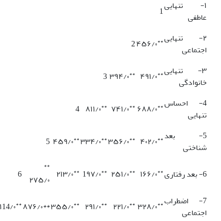
۱- تنهایی
1
عاطفی
۲- تنهایی
**
2
۴۵۶/۰
اجتماعی
۳- تنهایی
**
**
3
۳۹۴/۰
۴۹۱/۰
خانوادگی
4- احساس
**
**
**
4
۸۱۱/۰
۷۴۱/۰
۶۸۸/۰
تنهایی
5- بعد
**
**
**
**
5
۴۵۹/۰
۳۳۴/۰
۳۵۶/۰
۴۰۲/۰
شناختی
**
**
**
**
**
6- بعد رفتاری
۱۶۶/۰
۲۵۱/۰
1۹۷/۰
۲۱۳/۰
6
۲۷۵/۰
7- اضطراب
**
**
**
**
**
۱14/۰
**۸۷۶/۰
۳۵۵/۰
۲۹۱/۰
۲۲۱/۰
۳۲۸/۰
اجتماعی