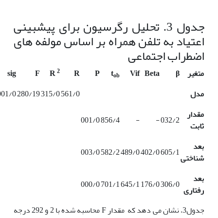
جدول 3. تحلیل رگرسیون برای پیش­بینی
اعتیاد به تلفن همراه بر اساس مولفه های
اضطراب اجتماعی
2
متغیر
β
Βeta
Vif
t
P
R
R
F
sig
ob
مدل
561/0
315/0
280/19
001/0>
مقدار
001/0
856/4
-
-
032/2
ثابت
بعد
003/0
582/2
489/0
402/0
605/1
شناختی
بعد
000/0
701/1
645/1
176/0
306/0
رفتاری
جدول3، نشان می دهد که مقدار F محاسبه شده با 2 و 292 درجه