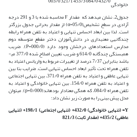
003/0
321/1
453/3
084/0
432/0
خانوادگی
جدول2، نشان می­د­هد که مقدار F محاسبه شده با 3 و 291 درجه
آزادی در سطح تشخیص(05/0=α) از مقدار بحرانی جدول بزرگتر
است. لذا بین ابعاد احساس تنهایی و اعتیاد به تلفن همراه رابطه
چندگانه­ی معنی­داری در دانش‌آموزان دختر مقطع متوسطه دوم
مدارس استعدادهای درخشان وجود دارد (000/0=P). ضریب
همبستگی چندگانه 614/0 و ضریب تعیین اصلاح شده 377/0 می­
باشد بنابراین 7/37 درصد از تغییرات مربوط به واریانس اعتیاد به
تلفن همراه تحت تأثیر ابعاد احساس تنهایی است. ضرایب بتا بین
تنهایی عاطفی و اعتیاد به تلفن همراه 371/0، بین تنهایی اجتماعی
و اعتیاد به تلفن همراه 154/0، بین تنهایی خانوادگی و اعتیاد به
تلفن همراه 084/0، که همگی معنادار بوده­اند(p=0/000). می­توان
مدل پیش بینی را به صورت زیر نشان داد:
Y=
(
تنهایی خانوادگی
) 432/0+ (
تنهایی اجتماعی
) 198/1+ (
تنهایی
عاطفی
) 435/2+ (مقدار ثابت) 821/3