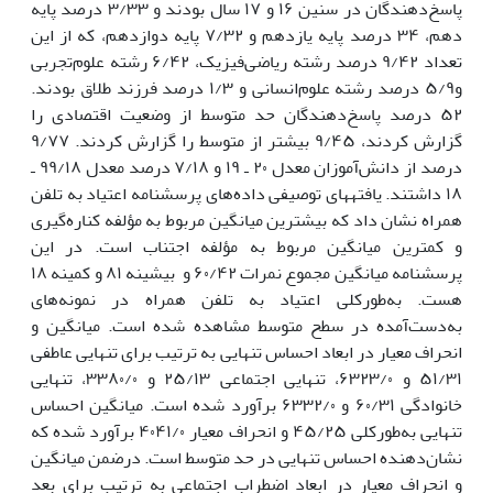
پاسخ‌دهندگان در سنین ۱۶ و ۱۷ سال بودند و ۳/۳۳ درصد پایه
دهم، ۳۴ درصد پایه یازدهم و ۷/۳۲ پایه دوازدهم، که از این
تعداد ۹/۴۲ درصد رشته ریاضی‌فیزیک، ۶/۴۲ رشته علوم‌تجربی
و۵/۹ درصد رشته علوم‌انسانی و ۱/۳ درصد فرزند طلاق بودند.
۵۲ درصد پاسخ‌دهندگان حد متوسط از وضعیت اقتصادی را
گزارش کردند، ۹/۴۵ بیشتر از متوسط را گزارش کردند. ۹/۷۷
درصد از دانش‌آموزان معدل ۲۰ ـ ۱۹ و ۷/۱۸ درصد معدل ۹۹/۱۸ ـ
۱۸ داشتند. یافته­های توصیفی داده‌های پرسشنامه اعتیاد به تلفن
همراه نشان داد که بیشترین میانگین مربوط به مؤلفه کناره‌گیری
و کمترین میانگین مربوط به مؤلفه اجتناب است. در این
پرسشنامه میانگین مجموع نمرات ۶۰/۴۲ و بیشینه ۸۱ و کمینه ۱۸
هست. به‌طورکلی اعتیاد به تلفن همراه در نمونه‌های
به‌دست‌آمده در سطح متوسط مشاهده شده است. میانگین و
انحراف معیار در ابعاد احساس تنهایی به ترتیب برای تنهایی عاطفی
۵۱/۳۱ و ۶۳۲۳/۰، تنهایی اجتماعی ۲۵/۱۳ و ۳۳۸۰/۰، تنهایی
خانوادگی ۶۰/۳۱ و ۶۳۳۲/۰ برآورد شده است. میانگین احساس
تنهایی به‌طورکلی ۴۵/۲۵ و انحراف معیار ۴۰۴۱/۰ برآورد شده که
نشان‌دهنده احساس تنهایی در حد متوسط است. درضمن میانگین
و انحراف معیار در ابعاد اضطراب اجتماعی به ترتیب برای بعد