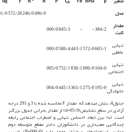
متغیر
β
Βeta
Vif
t
P
R
R
F
sig
ob
مدل
496/0
246/0
572/28
1/0>
مقدار
000/0
845/3
-
-
384/2
ثابت
تنهایی
000/0
588/4
443/1
572/0
665/1
عاطفی
تنهایی
005/0
752/1
838/1
096/0
104/0
اجتماعی
تنهایی
004/0
445/3
363/1
275/0
195/0
خانوادگی
جدول4، نشان می­د­هد که مقدار F محاسبه شده با 3 و 291 درجه
آزادی در سطح تشخیص(05/0=α) از مقدار بحرانی جدول بزرگتر
است. لذا بین ابعاد احساس تنهایی و اضطراب اجتماعی رابطه
چندگانه­ی معنی­داری در دانش­آموزان دختر مقطع متوسطه دوم
مدارس استعدادهای درخشان وجود دارد (000/0=P). ضریب