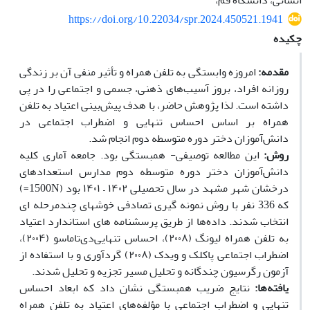
انسانی، دانشگاه قم،
https://doi.org/10.22034/spr.2024.450521.1941
چکیده
مقدمه:
امروزه وابستگی به تلفن همراه و تأثیر منفی آن بر زندگی
روزانه افراد، بروز آسیب‌های ذهنی، جسمی‌‌ و اجتماعی را در پی
داشته است. لذا پژوهش حاضر، با هدف پیش‌بینی اعتیاد به تلفن
همراه بر اساس احساس ‌تنهایی و اضطراب اجتماعی در
دانش‌آموزان دختر دوره متوسطه دوم انجام شد.
روش:
این مطالعه توصیفی- همبستگی بود. جامعه آماری کلیه
دانش‌آموزان دختر دوره متوسطه دوم مدارس استعدادهای
درخشان شهر مشهد در سال تحصیلی ۱۴۰۲ – ۱۴۰۱ بود (1500N=)
که 336 نفر با روش نمونه­ گیری تصادفی خوشه­ای چندمرحله ­ای
انتخاب شدند. داده‌ها از طریق پرسشنامه­ های استاندارد‌ اعتیاد
به تلفن همراه لیونگ (۲۰۰۸)، احساس‌ تنهایی‌دی‌تاماسو (۲۰۰۴)،
اضطراب اجتماعی پاکلک و ویدک (۲۰۰۸) گردآوری و با استفاده از
آزمون رگرسیون چندگانه و تحلیل مسیر تجزیه و تحلیل شدند.
یافته‌ها:
نتایج ضریب همبستگی نشان داد که ابعاد احساس
تنهایی و اضطراب اجتماعی با مؤلفه‌های اعتیاد به تلفن همراه