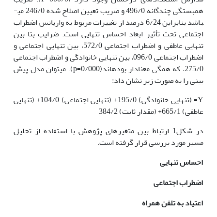
همبستگی چندگانه 496/0 و ضریب تعیین اصلاح شده 246/0 می­
باشد بنابراین 6/24 درصد از تغییرات مربوط به واریانس اضطراب
اجتماعی تحت تأثیر ابعاد احساس تنهایی است. ضرایب بتا بین
تنهایی عاطفی و اضطراب اجتماعی 572/0، بین تنهایی اجتماعی و
اضطراب اجتماعی 096/0، بین تنهایی خانوادگی و اضطراب اجتماعی
275/0، که همگی معنادار بوده­اند(p=0/000). می­توان مدل پیش
بینی را به صورت زیر نشان داد:
Y= (تنهایی خانوادگی) 195/0+ (تنهایی اجتماعی) 104/0+ (تنهایی
عاطفی) 665/1+ (مقدار ثابت) 384/2
در شکل1 ارتباط بین متغیرهای پژوهش با استفاده از تحلیل
مسیر مورد بررسی قرار گرفته است.
احساس تنهایی
اضطراب اجتماعی
اعتیاد به تلفن همراه