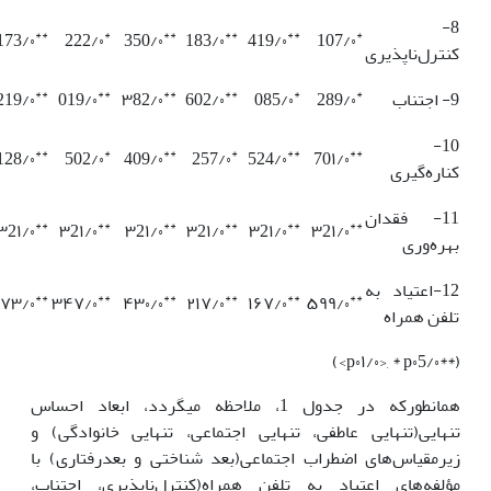
8-
**
*
**
**
**
*
173/۰
222/۰
350/۰
183/۰
419/۰
107/۰
کنترل‌ناپذیری
**
**
**
**
*
*
9- اجتناب
289/۰
085/۰
602/۰
۳82/۰
019/۰
219/۰
10-
**
*
**
*
**
**
128/۰
502/۰
409/۰
257/۰
524/۰
70۱/۰
کناره‌گیری
11- فقدان
**
**
**
**
**
**
۳2۱/۰
۳2۱/۰
۳2۱/۰
۳2۱/۰
۳2۱/۰
۳2۱/۰
بهره‌وری
12-اعتیاد به
**
**
**
**
**
**
۷۳/۰
۳۴۷/۰
۴۳۰/۰
۲۱۷/۰
۱۶۷/۰
۵۹۹/۰
تلفن همراه
(**p۰۱/۰>, * p۰5/۰>)
همان­طور­که در جدول 1، ملاحظه می­گردد، ابعاد احساس
تنهایی(تنهایی عاطفی، تنهایی اجتماعی، تنهایی خانوادگی) و
زیرمقیاس‌های اضطراب اجتماعی(بعد شناختی و بعدرفتاری) با
مؤلفه‌های اعتیاد به تلفن همراه(کنترل‌ناپذیری، اجتناب،