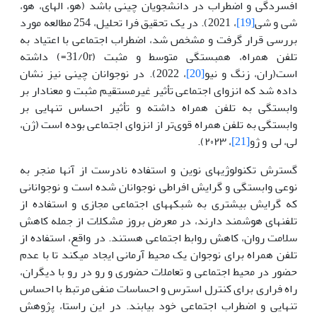
افسردگی و اضطراب در دانشجویان چینی باشد (هو، الهای، هو،
شی و شی
[19]
، 2021). در یک تحقیق فرا تحلیل، 254 مطالعه مورد
بررسی قرار گرفت و مشخص شد، اضطراب اجتماعی با اعتیاد به
تلفن همراه، همبستگی متوسط و مثبت (31/0r=) داشته
است(ران، زنگ و نیو
[20]
، 2022). در نوجوانان چینی نیز نشان
داده شد که انزوای اجتماعی تأثیر غیرمستقیم مثبت و معنادار بر
وابستگی به تلفن همراه داشته و تأثیر احساس تنهایی بر
وابستگی به تلفن همراه قوی‌تر از انزوای اجتماعی بوده است (ژن،
لی، لی و ژو
[21]
، ۲۰۲۳).
گسترش تکنولوژی­های نوین و استفاده نادرست از آنها منجر به
نوعی وابستگی و گرایش افراطی نوجوانان شده است و نوجوانانی
که گرایش بیشتری به شبکه­های اجتماعی مجازی و استفاده از
تلفن­های هوشمند دارند، در معرض بروز مشکلات از جمله کاهش
سلامت روان، کاهش روابط اجتماعی هستند. در واقع، استفاده از
تلفن همراه برای نوجوان یک محیط آرمانی ایجاد می­کند تا با عدم
حضور در محیط اجتماعی و تعاملات حضوری و رو در رو با دیگران،
راه فراری برای کنترل استرس و احساسات منفی مرتبط با احساس
تنهایی و اضطراب اجتماعی خود بیابند. در این راستا، پژوهش