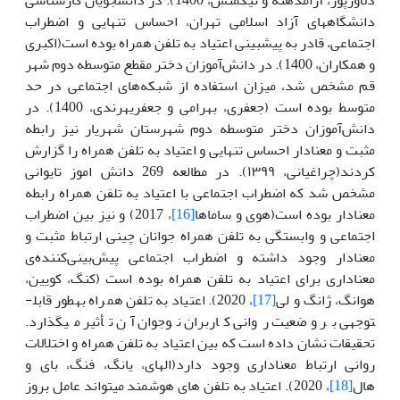
دانشگاه­های آزاد اسلامی تهران، احساس تنهایی و اضطراب
اجتماعی، قادر به پیشبینی اعتیاد به تلفن همراه بوده است(اکبری
و همکاران، 1400). در دانش‌‌آموزان دختر مقطع متوسطه دوم شهر
قم مشخص شد، میزان استفاده از شبکه‌‌های اجتماعی در حد
متوسط بوده است (جعفری، بهرامی و جعفری­هرندی، 1400). در
دانش‌آموزان دختر متوسطه دوم شهرستان شهریار نیز رابطه
مثبت و معنادار احساس تنهایی و اعتیاد به تلفن همراه را گزارش
کردند(چراغیانی، ۱۳۹۹). در مطالعه 269 دانش اموز تایوانی
مشخص شد که اضطراب اجتماعی با اعتیاد به تلفن همراه رابطه
معنادار بوده است(هوی و ساماها
[16]
، 2017) و نیز بین اضطراب
اجتماعی و وابستگی به تلفن همراه جوانان چینی ارتباط مثبت و
معنادار وجود داشته و اضطراب اجتماعی پیش‌بینی‌کننده‌ی
معناداری برای اعتیاد به تلفن همراه بوده است (کنگ، کویین‌،
هوانگ، ژانگ و لی
[17]
، 2020). اعتیاد به تلفن همراه به­طور قابل­
توجهی بر وضعیت روانی کاربران نوجوان آن تأثیر می­گذارد.
تحقیقات نشان داده است که بین اعتیاد به تلفن همراه و اختلالات
روانی ارتباط معناداری وجود دارد(الهای، یانگ، فنگ، بای و
هال
[18]
، 2020). اعتیاد به تلفن های هوشمند می­تواند عامل بروز