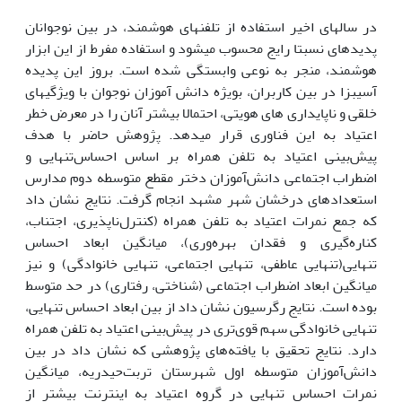
در سال­های اخیر استفاده از تلفن­های هوشمند، در بین نوجوانان
پدیده­ای نسبتا رایج محسوب می­شود و استفاده مفرط از این ابزار
هوشمند، منجر به نوعی وابستگی شده است. بروز این پدیده
آسیب­زا در بین کاربران، بویژه دانش آموزان نوجوان با ویژگی­های
خلقی و ناپایداری های هویتی، احتمالا بیشتر آنان را در معرض خطر
اعتیاد به ‌‌این فناوری قرار می­دهد. پژوهش حاضر با هدف
پیش‌بینی اعتیاد به تلفن همراه بر اساس احساس‌تنهایی و
اضطراب اجتماعی دانش‌آموزان دختر مقطع متوسطه دوم مدارس
استعدادهای درخشان شهر مشهد انجام گرفت. نتایج نشان داد
که جمع نمرات اعتیاد به تلفن همراه (کنترل‌ناپذیری، اجتناب،
کناره‌گیری و فقدان بهره‌وری)، میانگین ابعاد احساس
تنهایی(تنهایی عاطفی، تنهایی اجتماعی، تنهایی خانوادگی) و نیز
میانگین ابعاد اضطراب اجتماعی (شناختی، رفتاری) در حد متوسط
بوده است. نتایج رگرسیون نشان داد از بین ابعاد احساس تنهایی،
تنهایی خانوادگی سهم قوی‌تری در پیش‌بینی اعتیاد به تلفن همراه
دارد. نتایج تحقیق با یافته‌های پژوهشی که نشان داد در بین
دانش‌آموزان متوسطه‌ اول شهرستان تربت‌حیدریه، میانگین
نمرات احساس تنهایی در گروه اعتیاد به اینترنت بیشتر از