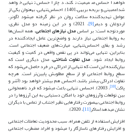
خواهد احساس صمیمیت نکند، دچار احساس تنهایی خواهد
شد(ممبینی و بریحه بریهی،1401). احساس‌تنهایی، به­عنوان یکی از
عوامل تهدیدکننده سلامت روان در نظر گرفته می­شود (گونر،
اردوغان و دیمر
[9]
، 2021) و در این زمینه دو مدل نظری،
موردتوجه است: بر اساس
مدل نیازهای اجتماعی
، همه انسان‌ها
به روابط اجتماعی نیاز دارند و واضح‌ترین عامل ‌‌ایجادکننده در
رشد و بقای احساس‌تنهایی، مهارت‌های ضعیف اجتماعی است.
بنابراین، تنهایی می‌تواند در پی نقص واقعی در کمیت و کیفیت
روابط ‌‌ایجاد شود.
مدل تفاوت شناختی
، مدل دیگری است که
بیان‌کننده‌‌ این است که تنهایی از ادراکی در فرد حاصل ‌‌می‌شود که
سطح روابط اجتماعی او از سطح مطلوبش پایین‌تر است. هرچه
تفاوت ادراکی بیشتر باشد، احساس هم بیشتر خواهد بود (آشر و
[10]
پاکت
، 2003). احساس تنهایی باعث می­شود که فرد ناهمخوانی
بین توقعات وآرزوهای خود با امکان دستیابی به این آرزوها را در
روابط اجتماعی به­صورت رفتارهایی نظیر اجتناب از تماس با دیگران
نشان می­دهد(ساکر
[11]
، 2020).
افزایش استفاده از تلفن همراه، سبب محدودیت تعاملات اجتماعی
و افزایش رفتارهای ناسازگار را می­شود و افراد مضطرب اجتماعی