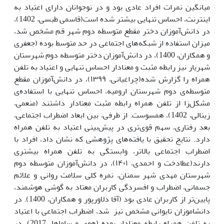
میانگین نمرات افراد عادی بود و در نوجوانان دارای اعتیاد به
اینترنت، احساس تنهایی بیشتر ‌شده است(قاسمی طبسی، 1402)،
در دانش‌‌آموزان دختر مقطع متوسطه دوم شهر قم مشخص شد،
میزان استفاده از شبکه‌‌های اجتماعی در حد متوسط بوده (جعفری
و همکاران، 1400)، در دانش‌آموزان دختر متوسطه دوم شهرستان
شهریار نیز رابطه مثبت و معنادار احساس تنهایی و اعتیاد به تلفن
همراه را گزارش شده(چراغیانی، ۱۳۹۹)، در دانش‌آموزان مقطع
متوسطه‌ی دوم شهرستان ارومیه، احساس تنهایی با استفاده‌ی
مشکل‌زا از تلفن همراه رابطه مثبت معنادار داشتند (منعمی،
زینالی، 1402)، همسوست. از طرفی، بین ابعاد اضطراب اجتماعی،
بعد رفتاری، سهم قوی‌تری در پیش‌بینی اعتیاد به تلفن همراه
دارد. نتایج تحقیق با یافته‌های پژوهشی که نشان داد، افراد با
اضطراب اجتماعی بالاتر، وابستگی به تلفن همراه بیشتری
دارند(عطادخت و احمدی، ۱۴۰۱)، در دانش‌آموزان متوسطه دوم
شهرستان مهدی شهر سمنان، نمره کلی سلامت روانی و علائم
جسمانی، اضطراب و افسردگی کاربران معتاد به گوشی هوشمند،
پایین‌تر از کاربران عادی بود (آقا دلاورپور و همکاران، 1400). در
دانش­اموزان تایوانی مشخص نیز شد، اضطراب اجتماعی با اعتیاد
به تلفن همراه رابطه معنادار بوده (هوی و ساماها، 2017)، در