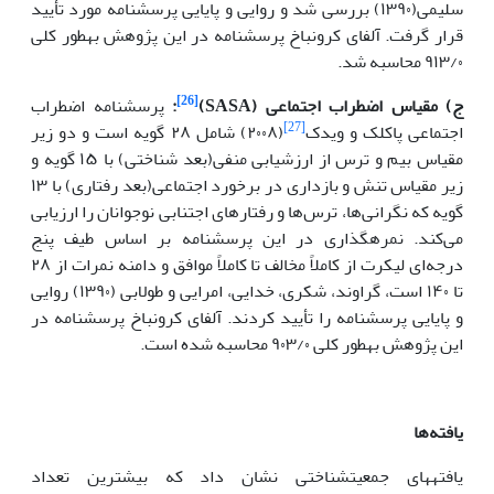
سلیمی‌(۱۳۹۰) بررسی شد و روایی و پایایی پرسشنامه مورد تأیید
قرار گرفت. آلفای کرونباخ پرسشنامه در این پژوهش به­طور کلی
۹۱۳/۰ محاسبه شد.
[26]
ج) مقیاس اضطراب اجتماعی (
SASA
)
:
پرسشنامه اضطراب
[27]
اجتماعی پاکلک و ویدک
(۲۰۰۸) شامل ۲۸ گویه است و دو زیر
مقیاس بیم و ترس از ارزشیابی منفی(بعد شناختی) با ۱۵ گویه و
زیر مقیاس تنش و بازداری در برخورد اجتماعی(بعد رفتاری) با ۱۳
گویه که نگرانی‌ها، ترس‌ها و رفتارهای اجتنابی نوجوانان را ارزیابی
می‌کند. نمره­گذاری در این پرسشنامه بر اساس طیف پنج
درجه‌ای لیکرت از کاملاً مخالف تا کاملاً موافق و دامنه نمرات از ۲۸
تا ۱۴۰ است، گراوند، شکری، خدایی، امرایی و طولابی (۱۳۹۰) روایی
و پایایی پرسشنامه را تأیید کردند. آلفای کرونباخ پرسشنامه در
این پژوهش به­طور کلی ۹۰۳/۰ محاسبه شده است.
یافته‌ها
یافته­های جمعیت­شناختی نشان داد که بیشترین تعداد