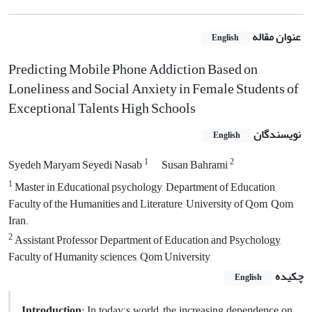
عنوان مقاله
English
Predicting Mobile Phone Addiction Based on
Loneliness and Social Anxiety in Female Students of
Exceptional Talents High Schools
نویسندگان
English
1
2
Syedeh Maryam Seyedi Nasab
Susan Bahrami
1
Master in Educational psychology, Department of Education,
Faculty of the Humanities and Literature, University of Qom, Qom,
Iran.
2
Assistant Professor Department of Education and Psychology,
Faculty of Humanity sciences, Qom University,
چکیده
English
Introduction
: In today's world, the increasing dependence on