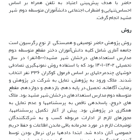
حاضر با هدف پیش‌بینی اعتیاد به تلفن همراه بر اساس
احساس‌تنهایی و اضطراب اجتماعی دانش­آموزان متوسطه دوم شهر
مشهد انجام گرفت.
روش
روش پژوهش حاضر توصیفی و همبستگی از نوع رگرسیون است
جامعه آماری شامل کلیه دانش‌آموزان دختر مقطع متوسطه دوم
مدارس استعدادهای درخشان شهر مشهد(۱۵۰۰نفر) در سال
تحصیلی ۱۴۰۲-۱۴۰۱ ‌بود که با استفاده روش نمونه­گیری تصادفی
خوشه­ای چندمرحله­ای بر اساس فرمول کوکران ۳۳۶ نفر انتخاب
شدند. ملاک ورود به پژوهش، تمایل به شرکت در پژوهش و
رضایت آگاهانه، تحصیل در پایه دهم، یازدهم، و دوازدهم، مقطع
متوسطه دوم مدارس استعدادهای درخشان شهر مشهد بود. ملاک
های خروج، پاسخ­دهی ناقص به پرسشنامه­ها و عدم تمایل به
همکاری در پژوهش بود. پیش از آغاز تکمیل پرسشنامه­ها،
مجوزهای لازم از ادارات مربوطه کسب و به شرکت­کنندگان
توضیحات لازم در مورد محرمانه باقی ماندن اطلاعات و حفظ حریم
خصوصی آنان داده شد. ابتدا داده­ها برای نرمال بودن توسط
آزمون کولموگروف_اسمیرنف بررسی گردید و مشخص شد، ضریب