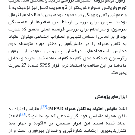
تورم واریانس همواره کوچکتر از 2 و ضریب تحمل نیز نزدیک به 1
و همچنین کجی و چولگی در محدوه بوده، بدین لحاظ داده­ها نرمال
بودند. سپس برای بررسی ارتباط بین متغیرها از همبستگی
پیرسون، و سرانجام برای بررسی فرضیه اصلی تحقیق که عبارت
بود از بر اساس احساس ‌تنهایی و اضطراب اجتماعی می­توان اعتیاد
به تلفن همراه را در دانش‌آموزان دختر دوره متوسطه دوم
مدارس استعدادهای درخشان پیش‌بینی نمود، از آزمون
رگرسیون چندگانه مدل گام به گام استفاده شد. تجزیه و تحلیل
داده­ها در این مطالعه با استفاد نرم افزار SPSS نسخه 27 صورت
پذیرفت.
ابزارهای پژوهش
[22]
الف)
مقیاس
اعتیاد به تلفن همراه (
MPAI
)
:
مقیاس اعتیاد به
[23]
تلفن همراه مقیاسی خود گزارش­دهی که توسط لیونگ
(۲۰۰۸)
ایجاد شده است. این ابزار مشتمل بر ۱۷گویه و چهار بعد
کنترل‌ناپذیری، اجتناب، کناره‌گیری و فقدان بهره‌وری است و از