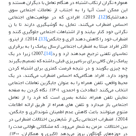
همواره نگران ارتکاب اشتباه در هنگام تعامل با دیگران هستند و
این ممکن است آنها را به اجتناب از تعاملات اجتماعی سوق
دهد(شاپکا
[12]
، 2019). افرادی که در موقعیت‌های اجتماعی
احساس اضطراب می‌کنند، تمایل به گوشه­­گیری دارند تا با ن
نگرانی خود کنار بیایند و از اشتباهات اجتماعی جلوگیری کنند و
اضطراب خود را کاهش دهند (لری و جانگمن
[13]
، 2014). از این­رو،
اکثر افراد مبتلا به اضطراب اجتماعی ارسال پیامک را به برقراری
تماس­های تلفنی ترجیح می­دهند (رد و رد
[14]
،2007) زیرا در یک
پیامک زمان کافی برای برنامه­ریزی قبلی داشته که تصمیم بگیرند
چه چیزی بگویند و در نتیجه فرصت کمتری برای اشتباه کردن
وجود دارد. افراد هنگا‌‌می‌که احساس اضطراب می‌کنند، در یک
محیط واقعی، تلفن همراه را به عنوان جایگزین تعاملات اجتماعی
انتخاب می‌کنند (عطادخت و احمدی، ۱۴۰۱). نگاه کردن به صفحه
نمایش تلفن همراه، نشانه بصری است که فرد را از تعامل
اجتماعی باز می­­دارد و تلفن های همراه از طریق ارائه اطلاعات
متنوع می­توانند باعث کاهش عدم اطمینان شوند(لری و جانگمن،
2014). اضطراب اجتماعی
یکی از شایع­ترین اختلالات اضطرابی در‌‌
بین اختلالات مزمن به شمار ‌‌‌‌‌‌می‌رود، که مشکلاتی طولانی مدت را
در حوزه‌های گوناگون بروز می‌دهد (اکبری و همکاران، ۱۴۰۰).