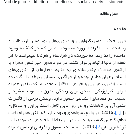
Mobile phone addiction
loneliness
social anxiety
students
اصل مقاله
مقدمه
قرن حاضر، عصرتکنولوژی و فناوری‌‌‌‌‌‌های نو، عصر ارتباطات و
رسانه‌‌‌‌‌‌هاست. افراد امروزه محدودیت‌‌‌‌‌‌هایی ‌که‌ در گذشته وجود
داشته را ندارند، به ‌طوری­که در هرلحظه و هرکجا ‌‌‌‌‌‌می‌توانند با هر
نقطه از دنیا ارتباط برقرار کنند. در دو دهه‌ی اخیر تلفن همراه با
ارائه‌ی خدمات چندرسانه‌ای به مثابه عصاره‌ای از فناوری‌های
ارتباطی جهان مطرح بوده و از فراگیری بسیاری برخوردار گردیده
است (اکبری، عزیزی و افراعی، ۱۴۰۰). باوجود اینکه، تلفن همراه
ابزار تکنولوژیکی مفیدی برای زندگی مدرن محسوب می­شود و
همه­جا در فضاهای اجتماعی حضور دارد، ولیکن برخی از تأثیرات
منفی آن بر تعاملات رو در رو، قابل تامل است(براون و مدکال-
بل
[1]
، 2016). در واقع، شواهدی وجود دارد که تلفن همراه باعث
قطع، کاهش کیفیت و لذت بردن از تعاملات اجتماعی می­شود(دایر،
کوشلیو و دان
[2]
، 2018). استفاده نامعقول و افراطی از تلفن همراه
با نام اعتیاد به تلفن همراه، از دسته‌ اعتیادهای رفتاری طبقه‌بندی