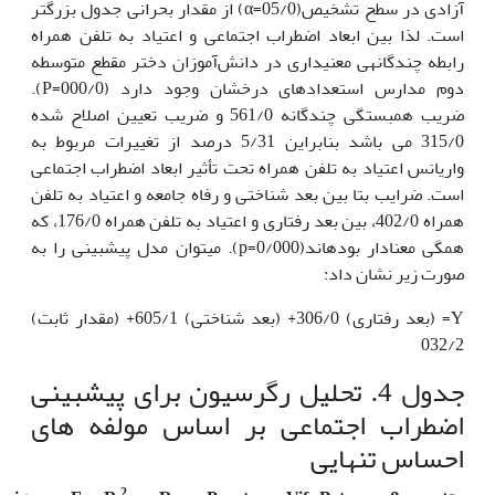
آزادی در سطح تشخیص(05/0=α) از مقدار بحرانی جدول بزرگتر
است. لذا بین ابعاد اضطراب اجتماعی و اعتیاد به تلفن همراه
رابطه چندگانه­ی معنی­داری در دانش‌آموزان دختر مقطع متوسطه
دوم مدارس استعدادهای درخشان وجود دارد (000/0=P).
ضریب همبستگی چندگانه 561/0 و ضریب تعیین اصلاح شده
315/0 می باشد بنابراین 5/31 درصد از تغییرات مربوط به
واریانس اعتیاد به تلفن همراه تحت تأثیر ابعاد اضطراب اجتماعی
است. ضرایب بتا بین بعد شناختی و رفاه جامعه و اعتیاد به تلفن
همراه 402/0، بین بعد رفتاری و اعتیاد به تلفن همراه 176/0، که
همگی معنادار بوده­اند(p=0/000). می­توان مدل پیش­بینی را به
صورت زیر نشان داد:
Y= (بعد رفتاری) 306/0+ (بعد شناختی) 605/1+ (مقدار ثابت)
032/2
جدول 4. تحلیل رگرسیون برای پیش­بینی
اضطراب اجتماعی بر اساس مولفه های
احساس تنهایی
2