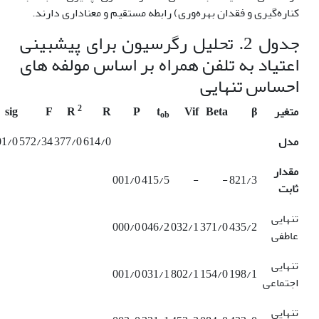
کناره‌گیری و فقدان بهره‌وری) رابطه مستقیم و معناداری دارند.
جدول 2. تحلیل رگرسیون برای پیش­بینی
اعتیاد به تلفن همراه بر اساس مولفه های
احساس تنهایی
2
متغیر
β
Βeta
Vif
t
P
R
R
F
sig
ob
مدل
614/0
377/0
572/34
1/0>
مقدار
001/0
415/5
-
-
821/3
ثابت
تنهایی
000/0
046/2
032/1
371/0
435/2
عاطفی
تنهایی
001/0
031/1
802/1
154/0
198/1
اجتماعی
تنهایی