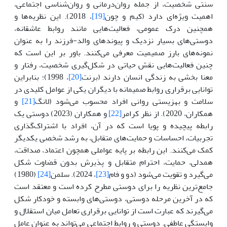
سنتی شخصیت، از جمله روان‌درمانی و روان‌شناسی اجتماعی،
اهمیت ویژه‌ای دارد (کیم و چون
[19]
، 2018). این نظریه‌ها و
همچنین درک عمومی، فعالیت‌هایی مانند روابط عاشقانه،
دوستی‌های بسیار نزدیک و پیوندهای والد-فرزند را به ‌عنوان
نمونه‌های بارز صمیمیت معرفی می‌کنند. باور بر این است که
چنین فعالیت‌هایی نقش حیاتی در شکل‌گیری شخصیت، رفتار و
معنا بخشی به زندگی انسان دارند (برنت
[20]
، 1998)؛ بنابراین
توانایی برقراری روابط صمیمانه با دیگران یکی از عوامل کلیدی در
سلامت و بهزیستی روانی افراد محسوب می‌شود (لانگ
[21]
و
همکاران، 2020). از نظر کرامر
[22]
و همکاران (2023) دوستی یک
رابطه پیچیده و پویا است که در آن، افراد با اشتراک‌گذاری
تجربیات، احساسات و حمایت‌های متقابل، به رشد شخصی یکدیگر
کمک می‌کنند. این رابطه بر پایه عواملی همچون اعتماد، صداقت،
همدلی، حمایت، احترام متقابل و پذیرش بدون قضاوت شکل
می‌گیرد و تقویت می‌شود (دو و فام
[23]
، 2024). سلمن
[24]
(1980)
جامع‌ترین نظریه را برای دوستی مطرح کرده است و معتقد است
که در آخرین مرحله دوستی، دوستی‌های وابسته و خودکار شکل
می‌گیرند که عبارت است از توانایی برقراری تعامل میان استقلال و
وابستگی عاطفی. دوستی و روابط اجتماعی می‌تواند به عنوان عامل