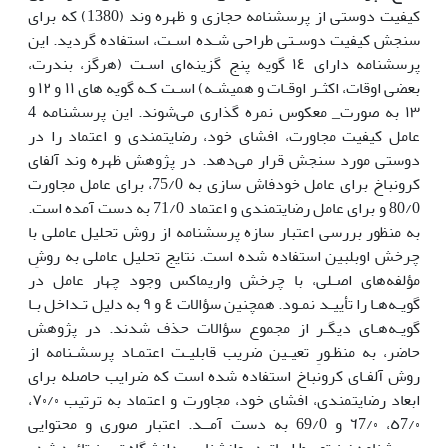
کیفیت‌ دوستی از پرسشنامه‌ حجازی و ظهره وند (1380) که‌ برای
سنجش‌ کیفیت‌ دوسـتی‌ طراحی‌ شـده اسـت‌، استفاده گردید. این‌
پرسشنامه‌ دارای ١٤ گویه‌ پنج‌ گزینه‌ای اسـت‌ (هرگز، بندرت،
بعضی‌ اوقات، اکثـر اوقـات و همیشـه‌) اسـت‌ کـه‌ گویه‌ های ١١ و ١٢ و
١٣ به‌ صورت_ معکوس نمره گذاری می‌شوند. این پرسشنامه 4
عامل کیفیت مجاورت، افشای خود، رضایتمندی و اعتماد را در
دوستی مورد سنجش قرار می‌دهد. در پژوهش ظهره وند آلفای
کرونباخ برای عامل خودفاش سازی به 75/0، برای عامل مجاورت
80/0 و برای عامل رضایتمندی و اعتماد 71/0 به دست آمده است.
به منظور بررسی اعتبار سازه پرسشنامه از روش تحلیل عاملی با
چرخش اوبلبین استفاده شده است. نتایج‌ تحلیل‌ عاملی‌ به‌ روشِ
مؤلفه‌های اصـلی‌، با چرخش‌ واریماکس‌ وجود چهار‌ عامل‌ در
گویـه‌هـا را تأییـد نمـود. همچنین‌ سؤالات ٤ و ٩ به دلیل تـداخل‌ بـا
گویـه‌هـای دیگـر از مجموع سؤالات حذف شدند. در پژوهش‌
حاضر، به‌ منظـورِ تعیـین‌ ضریب‌ قابلیـت‌ اعتمـاد پرسشـنامه‌ از
روش آلفـای کرونباخ استفاده شده است‌ که‌ ضرایب‌ حاصله‌ برای
ابعاد رضایتمندی، افشای خود، مجاورت و اعتماد به ترتیب‌ ٧٠/٠،
٥7/٠،
٦7/٠ و 69/0 به دست‌ آمــد. اعتبار صوری و محتوایی
پرسشنامه نیز توسط اساتید روانشناسی دانشگاه تبریز تائید شد.