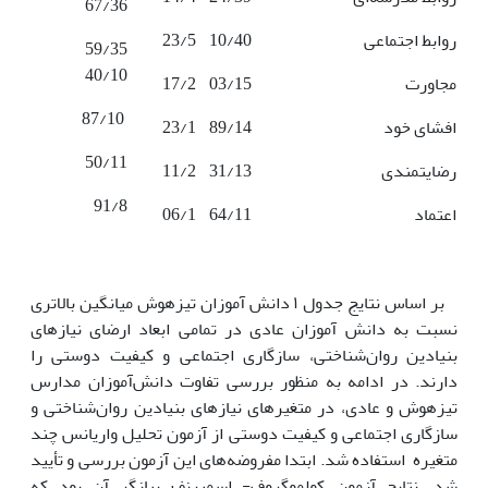
67/36
روابط‌ اجتماعی
10/40
23/5
59/35
40/10
مجاورت
03/15
17/2
87/10
افشای خود
89/14
23/1
50/11
رضایتمندی
31/13
11/2
91/8
اعتماد
64/11
06/1
بر اساس نتایج جدول ١ دانش آموزان تیزهوش میانگین بالاتری
نسبت به دانش آموزان عادی در تمامی ابعاد ارضای نیازهای
بنیادین روان‌شناختی، سازگاری اجتماعی و کیفیت دوستی را
دارند. در ادامه‌ به‌ منظور بررسی‌ تفاوت دانش‌آموزان مدارس
تیزهوش و عادی، در متغیرهای نیازهای بنیادین روان‌شناختی و
سازگاری اجتماعی و کیفیت دوستی از آزمون تحلیل واریانس چند
متغیره ‌ استفاده شد. ابتدا مفروضه‌های این آزمون بررسی و تأیید
شد. نتایج آزمون کولموگروف- اسمیرنف بیانگر آن بود که