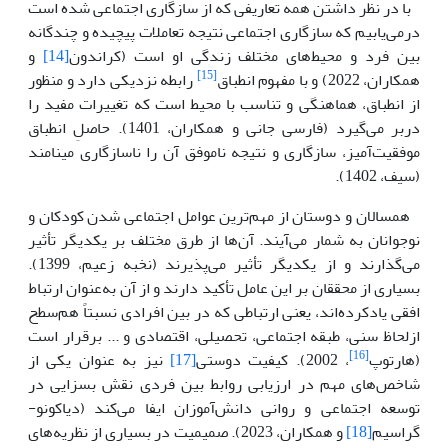
با در نظر داشتن همه تعاریفی که از سازگاری اجتماعی شده است
درمی‌یابیم که سازگاری اجتماعی نتیجه تعاملات پیچیده و چندگانه
بین فرد و محیط‌های مختلف زندگی او است (کراندون
[14]
و
[15]
همکاران، 2022) و با مفهوم انطباق
رابطه نزدیکی دارد و منظور
از انطباق، هماهنگی و تناسب با محیط است که تغییرات مفید را
دربر می‌گیرد (فارسی جانی و همکاران، 1401). حاصلِ انطباق
موفقیت‌آمیز، سازگاری و نتیجه ناموفق آن را ناسازگاری می‏نامند
(س‍ی‍ف، 1402).
همسالان و دوستان از مهم‌ترین عوامل اجتماعی شدن کودکان و
نوجوانان به شمار می‌آیند. آن‌ها از طرق مختلف بر یکدیگر تأثیر
می‌گذارند و از یکدیگر تأثیر می‌پذیرند (نخبه زعیم، 1399).
بسیاری از محققان بر این عامل تأکید دارند و از آن به‌عنوان ارتباط
افقی یادکرده‌اند، یعنی ارتباطی که در بین افرادی نسبتاً هم‌سطح
ازلحاظ سنی، طبقه اجتماعی، تحصیلی، اقتصادی و ... برقرار است
[16]
(هارتوپ
، 2002). کیفیت دوستی
[17]
نیز به عنوان یکی از
شاخص‌های مهم در ارزیابی روابط بین فردی نقش بسزایی در
توسعه اجتماعی و روانی دانش‌آموزان ایفا می‌کند (دیاکونو-
گراسیم
[18]
و همکاران، 2023). صمیمیت در بسیاری از نظریه‌های