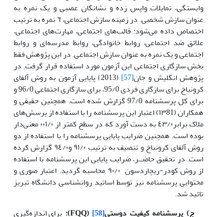
وابستگی‌، تمایلات واپس‌ زده و نشانگان عصبی‌ و یک‌ نمره به‌
عنوان سازش شخصی‌. در زمینه‌ سازش اجتماعی‌، ٦ نمره به‌ ترتیب‌
اختصاص داده می‌شود: قالب‌های اجتماعی‌، مهارت‌های اجتماعی‌،
علائق‌ ضد اجتماعی‌، روابط‌ خانوادگی‌، روابط‌ مدرسه‌ای و روابط‌
اجتماعی‌ و یک‌ نمره به‌ عنوان سازش اجتماعی‌. در این پژوهش فقط
بخش سازگاری اجتماعی این آزمون مورد استفاده قرار گرفت. در
پژوهش انگلیش و جان
[57]
(2013) پایایی آزمون به روش آلفای
کرونباخ برای سازگاری فردی 95/0، برای سازگاری اجتماعی 96/0 و
برای کل پرسشنامه 97/0 گزارش شده است. همچنین حقیقی و
همکاران (١٣81) اعتبار این‌ پرسشنامه‌ را با استفاده از پرسش‌های
ملاک برابر٤٣/٠ به دست‌ آورد که‌ در سطح‌ کمتر از ٠٠١/٠ معنی‌دار
بوده است‌. همچنین‌ ضرایب‌ پایایی‌ پرسشنامه‌ را با استفاده از دو
روش آلفای کرونباخ و تنصیف‌ به ترتیب‌ ٩١/٠ و٩٤/٠ گزارش کرده
است‌. در تحقیق‌ حاضــر، ضرایب‌ پایایی‌ این‌ پرسشنامه‌ با استفاده
از روش کودر-ریچاردسون ‌ ٩٠/٠ محاسبه‌ گردید. اعتبار صوری و
محتوایی پرسشنامه نیز توسط اساتید روانشناسی دانشگاه تبریز
تائید شد.
ج) پرسشنامه کیفیت دوستی
[58]
(
FQQ
):
برای اندازه‌گیری