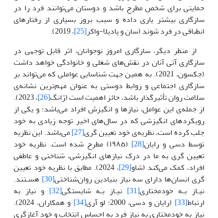
حمایتی برای شخص مطرح باشد و دوستان می‌توانند فرد را در
سازگاری بیشتر یاری داده و سبب بروز بسیاری از رفتارهای
انطباقی در فرد شوند (سان و پادیلا-واکر
[25]
، 2019).
از منظر دیگر، سازگاری امروز نوجوانان، اثر قابل‌ توجهی‌ در
سازگاری آتی‌ آنان در نقش‌های شغلی‌ و خانوادگی‌ خواهد داشت
(جکسون، 2021)‌. به‌ همین‌ جهت‌ شناسایی‌ عواملی‌ که‌ می‌تواند بر
سازگاری اجتماعی و روابط دوستی به‌ عنوان مهم‌ترین‌ نشانه‌ی
سلامت‌ روان تأثیرگذار باشد، حائز اهمیت‌ است (ژانگ
[26]
، 2023)‌.
از جمله‌ی این‌ عوامل‌، نیازها و انگیزش افراد می‌باشد؛ و یکی‌ از
رویکردهای انگیزشی‌ که‌ در سال‌های اخیر توجه‌ زیادی به‌ خود
جلب‌ کرده است‌، نظریه‌ی خود تعیین گری
[27]
می‌باشد. این‌ نظریه‌
توسط‌ دسی‌ و رایان
[28]
(١٩٨٥) مطرح شده است‌. نظریه خود
تعیین گری به ما در درک نیازهای انگیزشی، شناختی و عاطفی
افراد، کمک می‌کند (شاو
[29]
، 2024). مطابق‌ با نظریه‌ خود تعیین
گری ‌انسان‌ها دارای سه‌ نیاز بنیادین‌ روان‌شناختی
[30]
هسـتند.
نیـاز بـه‌ خودمختاری
[31]
نیـاز بـه‌ شایستگی
[32]
و نیاز به‌
ارتباط
[33]
(رایان و دسی، 2000؛ لو آری
[34]
و همکاران، 2024).
نیاز به‌ خودمختاری به نیاز فرد به احساس انتخاب و خود آغازگری