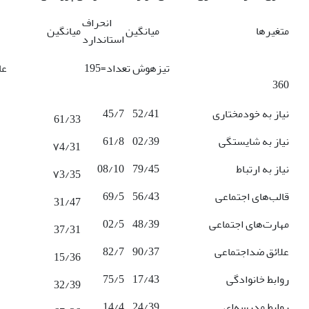
انحراف
متغیرها
میانگین
میانگین
استاندارد
تیزهوش تعداد=195 ع
360
نیاز به خودمختاری
52/41
45/7
61/33
نیاز به شایستگی
02/39
61/8
٧4/31
نیاز به ارتباط
79/45
08/10
٧3/35
قالب‌های اجتماعی‌
56/43
69/5
31/47
مهارت‌های اجتماعی‌
48/39
02/5
37/31
علائق‌ ضداجتماعی‌
90/37
82/7
15/36
روابط‌ خانوادگی‌
17/43
75/5
32/39
روابط‌ مدرسه‌ای
24/39
14/4