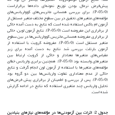
پیش‌فرض نرمال بودن توزیع نمونه‌ای داده‌ها برقراراست
(05/0<P). برای بررسی همسانی ماتریس‌های کوواریانس‌های
مؤلفه‌های متغیرهای تحقیق در بین سطوح مختلف متغیر مستقل از
آزمون ام باکس استفاده شده است که نتایج به دست آمده حاکی
از برقراری این مفروضه است (05/0<P). نتایج آزمون لوین، حاکی
از برقراری مفروضه همسانی ماتریس کوواریانس‌ها در بین سطوح
متغیر مستقل است (05/0<P). مفروضه کرویت با استفاده از
آزمون بارتلت بررسی شد نتایج به دست آمده برای زیر
مقیاس‌های متغیرها معنادار و حاکی از کرویت ارتباط بین
متغیرهای وابسته بود (05/0>P). همچنین برابری واریانس خطای
مؤلفه‌های متغیرها با استفاده از آزمون لون انجام گرفت و نتایج
حاکی از عدم معناداری تفاوت واریانس‌ها بین دو گروه بود
(05/0<P). پس از بررسی و اطمینان از برقراری پیش فرض‌های
تحلیل واریانس چند متغیری استفاده که نتایج در ادامه گزارش
شده است.
جدول 2: اثرات بین آزمودنی‌ها در مؤلفه‌های نیازهای بنیادین