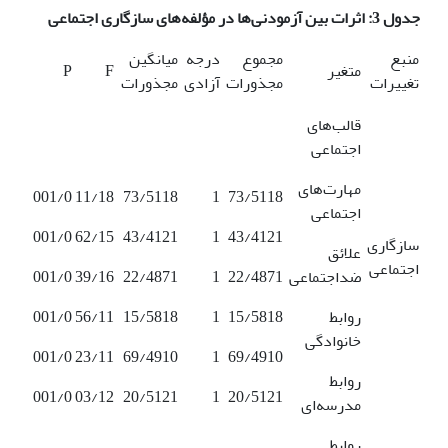
جدول 3: اثرات بین آزمودنی‌ها در مؤلفه‌های سازگاری اجتماعی
منبع
مجموع
درجه
میانگین
متغیر
F
P
تغییرات
مجذورات
آزادی
مجذورات
قالب‌های
اجتماعی‌
مهارت‌های
001/0
11/18
73/5118
1
73/5118
اجتماعی‌
001/0
62/15
43/4121
1
43/4121
سازگاری
علائق‌
اجتماعی
ضداجتماعی‌
22/4871
1
22/4871
39/16
001/0
روابط‌
15/5818
1
15/5818
56/11
001/0
خانوادگی
001/0
23/11
69/4910
1
69/4910
روابط‌
001/0
03/12
20/5121
1
20/5121
مدرسه‌ای
روابط‌