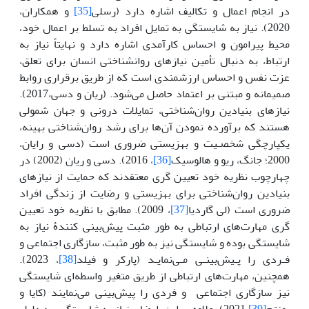
در انجام اعمال و تکالیف اشاره دارد (رسلی
[35]
و همکاران،
2020). نیاز به‌ شایستگی‌ به‌ تمایل‌ افراد به‌ تسلط‌ بر اعمال خود،
محیط‌ پیرامون و احساس کارآمدی اشاره دارد و نهایتاً نیاز به
ارتباط، به دنبال تأمین نیازهای روانشناختی انسان برای تعلق،
عزت نفس و احساس ارزشمندی است که از طریق برقراری روابط
صمیمانه و مبتنی بر اعتماد حاصل می‌شود. (ریان و دسی،2017).
نیازهای بنیادین‌ روان‌شناختی، تمایلات درونی‌ و جهان شمولی‌
هستند که‌ برآورده نمودن آن‌ها برای رشد روان‌شناختی بهینه‌،
یکپارچگی‌ شخصـیت‌ و بهزیستی‌ ضروری است‌ (دسی‌ و رایان،
2000؛ جانگ، ریو و هالوسیک
[36]
، 2016). دسی و ریان (2002) در
چهارچوب نظریه خود تعیین گری معتقدند که حمایت از نیازهای
بنیادین روان‌شناختی برای بهزیستی و رضایت از زندگی افراد
ضروری است (لی گاردیا
[37]
، 2009). مطابق‌ با نظریه‌ خود تعیین
گری مهارت‌های ارتباطی به طور مثبت پیش‌بینی کنندۀ نیاز به
شایستگی‌ بوده و شایستگی‌ نیز به‌ طور مثبت‌، سازگاری اجتماعی و
فـردی را پـیش‌بینـی‌ مـی‌نمایـد (پارکر و فیلد
[38]
، 2023).
همچنین‌، مهارت‌های ارتباطی‌ از طریق‌ متغیر واسطه‌ای شایستگی‌
نیز سازگاری اجتماعی ‌ و فردی را پیش‌بینی‌ می‌نمایند (کایا و
یونتم
[39]
،2021). علاوه بر این‌، ارضای نیاز به‌ شایستگی‌، به دلیل‌