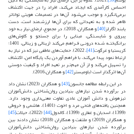
احساس کارآمدی که‌ ایجـاد می‌کند، افراد را در جهت‌ اکتشاف
برمی‌انگیزد و موجب‌ می‌شـود آن‌ها در تصمیمات هویتی‌ تواناتر
ظاهر شده و به‌ تعهداتی‌ که‌ برای آن‌ها ارزشـمند است‌، دست‌
یابند (گارلز
[40]
و همکاران، 2018). در مجموع، ارضای نیاز بـه‌ خود
پیروی و شایسـتگی‌، مبنایی‌ را برای جستجو و کاوش‌های
برانگیختـه‌ شـده درونـی‌ فـراهم‌ می‌کند (زینالی و زینالی، 1401؛
کریستیا و غرگوت
[41]
، 2022). حمایت‌های عاطفی‌ نیز که‌ در نیاز به‌
ارتباط نمود پیدا می‌کند، با فراهم‌ آوردن یک‌ پایگاه امن‌، اکتشاف
را تسهیل‌ می‌کند و از آن مهم‌تـر بر تعهد افراد و کیفیت دوستی
آن‌ها اثرگذار است‌ (باومیستر
[42]
و همکاران،2016).
در این رابطه مطالعه جانسون
[43]
و همکاران (2023) نشان داد
در برآورده شدن نیازهای بنیادین روان‌شناختی دانش‌آموزان
تیزهوش و دانش آموزان عادی تفاوت معنی‌داری وجود دارد.
همچنین یافته‌های فتحی مرد و اخوت (1401)، هاشمی و خروطی
(1399)، اسدیان و غفاری (1399)، کالدول
[44]
(2022)، حیلات
[45]
و همکاران (2019) و ملتفت و همکاران (2018) نشان دادند بین
برآورده شدن نیازهای بنیادین روان‌شناختی دانش‌آموزان
تیزهوش و دانش آموزان عادی تفاوت معنی‌داری وجود دارد. از