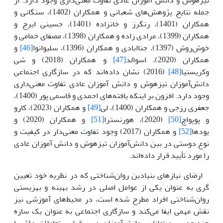
جمله نتایج پژوهش‌های شعبانی و همکاران (1402)، سنگانی و
همکاران (1401)، رنگرز و خانزاده (1401)، حسینی ایرج و
همکاران (1399)، مرادی زاده و همکاران (1398)، مصفای خمامی و
خوش‌روش (1397)، جناابادی و همکاران (1396)، سلیوانوا
[46]
و
همکاران (2020)، اسوالد
[47]
و همکاران (2018) و شی
وکریستیا
[48]
(2016) نشان داده‌اند که‌ در سازگاری اجتماعی
دانش‌آموزان تیزهوش و دانش آموزان عادی تفاوت معنی‌داری
وجود دارد. افزون بر اینکه یافته‌های احمدی و قاسمی پور (1400)،
جعفری رزجی و همکاران (1400)، لی
[49]
و همکاران (2023)، کارو
و پوپواچ
[50]
(2020)، هورنسترا
[51]
و همکاران (2020) و
یودها
[52]
و همکاران (2017) وجود تفاوت معنی‌دار در کیفیت و
نوع دوستی در بین دانش‌آموزان تیزهوش و دانش آموزان عادی
را مورد تأیید قرار داده‌اند.
ارضای نیازهای بنیادین روان‌شناختی که در نظریه خود تعیین
گری به عنوان یکی از عوامل اصلی در رشد بهینه و بهزیستی
روان‌شناختی افراد مطرح شده است، در محیط‌های آموزشی نیز
نقش مهمی ایفا می‌کند و سازگاری اجتماعی به عنوان یک سازه
چندبعدی، به توانایی دانش‌آموزان در برقراری تعاملات مؤثر با