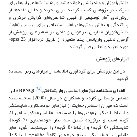
دانش‌آموزان و والدینشان خوانده شد و رضایت شفاهی آن‌ها برای
شرکت در پژوهش کسب گردید. برای تجزیه‌ وتحلیل داده‌ها از
روش‌های آمار توصیفی از قبیل شاخص‌های گرایش مرکزی و
پراکندگی و بخش روش‌های آمار استنباطی برای بررسی‌ تفاوت
دانش‌آموزان مدارس تیزهوش و عادی در متغیرهای پژوهش از
آزمون تحلیل واریانس چند متغیره از طریق نرم‌افزار 23 spss-
مورد تجزیه‌ و تحلیل قرار گرفتند.
ابزارهای پژوهش
در این پژوهش برای گردآوری اطلاعات از ابزارهای زیر استفاده
گردید.
[54]
الف) پرسشنامه نیازهای اساسی روان‌شناختی
(
BPNQ
):
این
مقیاس توسط لی گاردیا و همکاران در سال (2000) ساخته شده
است که میزان احساس حمایت از نیازهای خودمختاری، شایستگی
و ارتباط با دیگر آزمودنی‌ها را می­سنجد. مقیاس مذکور شامل 21
گویه است و برآورده شدن سه نیاز خودمختاری (7 گویه)،
شایستگی (6 گویه) و ارتباط (8 گویه) را می‌سنجد. گویه های
مقیاس با طیف لیکرت پنج درجه‌ای (کاملاً مخالفم= 1 تا کاملاً