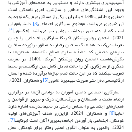
آسیب‌پذیری بیشتری دارند و دستیابی‌ به‌ هدف‌های آموزشی‌ با
وجود این‌ آشفتگی‌های عاطفی‌ و سازشی‌، امری ناممکن‌ است
(صفری و قلتاش، 1399)‌؛ بنابراین،‌ یکی‌ از مسائل‌ مهمی‌ که‌ توجه‌ به‌
آن ضروری می‌باشد، موضوع سازگاری اجتماعی
[3]
دانش‌آموزان
[4]
است‌ که‌ از مصادیق‌ بهداشت‌ روانی‌ نیز می‌باشد (جکسون
،
2021). انجمن روان‌پزشکان
آمریکا سازگاری اجتماعی را چنین
تعریف می‌کنند: هماهنگ ساختن رفتار به ‌منظور برآورده ساختن
نیازهای محیطی که غالباً مستلزم اصلاح تکانه‌ها، هیجان‌ها یا
نگرش‌هاست (ان‍ج‍م‍ن‌ روان‌ پ‍زش‍ک‍ان‌ آم‍ری‍ک‍ا، 1401). در تعریف
دیگری از سازگاری، آن را حالت تعادل کامل بین ارگانیسم و محیط
تعریف می‏کنند که در این حالت تمام نیازها برآورده شده و اعمال
ارگانیسمی به‌راحتی صورت می‏پذیرد (شوور
[5]
و همکاران، 2021).
سازگاری اجتماعی دانش آموزان به توانایی آن‌ها در برقراری
ارتباط مثبت با همسالان و بزرگ‌سالان، درک و پیروی از قوانین و
هنجارهای اجتماعی و احساس راحتی در محیط مدرسه اشاره دارد
(مابیا
[6]
و همکاران، 2024). ازاین‌رو هدف آموزش‌های اولیه
کودکان، اجتماعی بار آوردن (جامعه‌پذیری) آنان است (بوکایف
[7]
،
2024). والدین به عنوان الگوی اصلی رفتار برای کودکان عمل