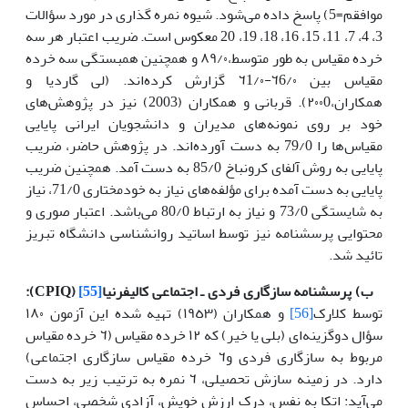
موافقم=5) پاسخ داده می‌شود. شیوه نمره گذاری در مورد سؤالات
3، 4، 7، 11، 15، 16، 18، 19، 20 معکوس است. ضریب‌ اعتبار هر سه‌
خرده مقیاس به‌ طور متوسط‌،٨٩/٠ و همچنین‌ همبستگی‌ سه‌ خرده
مقیاس بین‌ ٦6/٠-٦1/٠ گزارش کرده‌اند. (لی گاردیا و
همکاران،٢٠٠0). قربانی و همکاران (2003) نیز در پژوهش‌های
خود بر روی نمونه‌های مدیران و دانشجویان ایرانی پایایی
مقیاس‌ها را 79/0 به دست آورده‌اند. در پژوهش حاضر، ضریب
پایایی به روش آلفای کرونباخ 85/0 به دست آمد. همچنین ضریب
پایایی به دست آمده برای مؤلفه‌های نیاز به خودمختاری 71/0، نیاز
به شایستگی 73/0 و نیاز به ارتباط 80/0 می‌باشد.
اعتبار صوری و
محتوایی پرسشنامه نیز توسط اساتید روانشناسی دانشگاه تبریز
تائید شد.
ب) پرسشنامه‌ سازگاری فردی ـ اجتماعی‌ کالیفرنیا
[55]
(
CPIQ
)
:
توسط‌ کلارک
[56]
و همکاران (١٩٥٣) تهیه‌ شده این‌ آزمون ١٨٠
سؤال دوگزینه‌ای (بلی‌ یا خیر) که‌ ١٢ خرده مقیاس (٦ خرده مقیاس
مربوط به‌ سازگاری فردی و٦ خرده مقیاس سازگاری اجتماعی‌)
دارد. در زمینه‌ سازش تحصیلی‌، ٦ نمره به‌ ترتیب‌ زیر به دست‌
می‌آید: اتکا به‌ نفس‌، درک ارزش خویش‌، آزادی شخصی‌، احساس