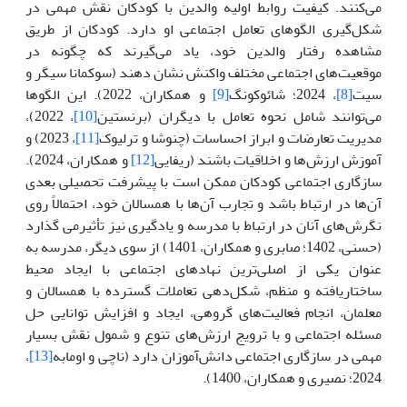
می‌کنند. کیفیت روابط اولیه والدین با کودکان نقش مهمی در
شکل‌گیری الگوهای تعامل اجتماعی او دارد. کودکان از طریق
مشاهده رفتار والدین خود، یاد می‌گیرند که چگونه در
موقعیت‌های اجتماعی مختلف واکنش نشان دهند (سوکمانا سیگر و
سیت
[8]
، 2024؛ شائوکونگ
[9]
و همکاران، 2022). این الگوها
می‌توانند شامل نحوه تعامل با دیگران (برنستین
[10]
، 2022)،
مدیریت تعارضات و ابراز احساسات (چنوشا و ترلیوک
[11]
، 2023) و
آموزش ارزش‌ها و اخلاقیات باشند (ریفایی
[12]
و همکاران، 2024).
سازگاری اجتماعی کودکان ممکن است با پیشرفت تحصیلی بعدی
آن‌ها در ارتباط باشد و تجارب آن‌ها با همسالان خود، احتمالاً روی
نگرش‌های آنان در ارتباط با مدرسه و یادگیری نیز تأثیرمی‏ گذارد
(حسنی، 1402؛ صابری و همکاران، 1401) از سوی دیگر، مدرسه به
عنوان یکی از اصلی‌ترین نهادهای اجتماعی با ایجاد محیط
ساختاریافته و منظم، شکل‌دهی تعاملات گسترده با همسالان و
معلمان، انجام فعالیت‌های گروهی، ایجاد و افزایش توانایی حل
مسئله اجتماعی و با ترویج ارزش‌های تنوع و شمول نقش بسیار
مهمی در سازگاری اجتماعی دانش‌آموزان دارد (ناچی و اومابه
[13]
،
2024؛ نصیری و همکاران، 1400).