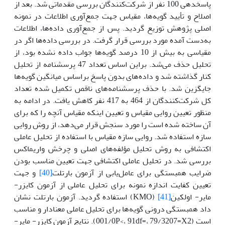
پاسخدهی 100 نفر از شرکت‌کنندگان بررسی مقدماتی شد. بعد از
اصلاح و تأیید گویه‌ها، مقیاس جهت جمع‌آوری اطلاعات در نمونه
اصلی پژوهش توزیع گردید. پس از جمع‌آوری داده‌ها، اطلاعات
به‌دست آمده مورد بررسی قرار گرفت. در بررسی داده‌ها اگر در
مقیاسی به بیش از 10 درصد گویه‌ها جواب داده نشده بود، از
تحلیل حذف می‌شد. براین اساس تعداد 47 پرسشنامه از تحلیل
کنار گذاشته شد و داده‌های بدون پاسخ براساس میانگین گویه‌ها
جایگزین شد. با حذف پرسشنامه‌های ناقص تکمیل شده تعداد
کل شرکت‌کنندگان از 464 به 417 نفر کاهش یافت. در ادامه به
منظور تعیین روایی مقیاس و تعیین اینکه مقیاس آنچه را که برای
آن ساخته شده است را مورد سنجش قرار می‌دهد، از روش روایی
سازه استفاده شد. روایی سازه مقیاس با استفاده از تحلیل عاملی
اکتشافی به روش تحلیل مؤلفه‌های اصلی و چرخش واریماکس
بررسی شد. در تحلیل عاملی اکتشافی جهت تعیین مناسب بودن
ضرایب همبستگی برای عامل‌یابی از آزمون بارتلت
[40]
و جهت
تعیین کفایت اندازه نمونه برای تحلیل عاملی از آزمون کایزر-
مایر- اولکین
[41]
(KMO) استفاده گردید. آزمون بارتلت نشان
داد همبستگی درونی گویه‌ها برای تحلیل عاملی معنادار و مناسب
است (001/0P<، 91df=، 79/3207=X2). نتایج آزمون کایزر- مایر-