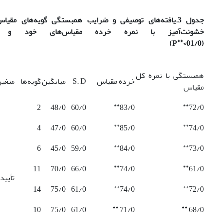
جدول 3.یافته‌های توصیفی و ضرایب همبستگی گویه‌های مقیاس
خشونت‌آمیز با نمره خرده مقیاس‌های خود و 
**
)
P
(01/0>
همبستگی با نمره کل
خرده مقیاس
S. D
میانگین
گویه‌ها
متغیر
مقیاس
**
**
2
48/0
60/0
83/0
72/0
**
**
4
47/0
60/0
85/0
74/0
**
**
6
45/0
59/0
84/0
73/0
**
**
11
70/0
66/0
74/0
61/0
تأیید 
**
**
14
75/0
61/0
74/0
72/0
**
**
10
75/0
61/0
71/0
68/0