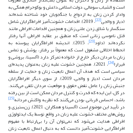
است و الشباب سومالی، دولت اسلامی داعش و بوکوحرام همگی به
وادار کردن زنان به ازدواج با جنگجویان خود شناخته شده‌اند
[22]
(دیاز و والجی
، 2019). اقدامات خشونت‌آمیز افراط‌گرایان شامل
سنگسار یا شلاق زدن علنی زنان و همچنین اقدامات افراطی مانند
قتل ناموسی زنانی است که منطبق بر عقاید افراطی آنها رفتار
[23]
نکرده‌اند (داود
، 2015). اندیشه افراط‌گرایان پیوسته به
انحطاط اخلاقی مشغول است که معمولاً بر رفتار، پوشش و تماس
زنان با مردان دیگر خارج از خانواده تمرکز دارد (آلسینا، بروشی و
[24]
فیرارا
، 2021). همچنین خشونت علیه زنان به‌عنوان پدیده‌ای
سیاسی است که هدف آن اعمال تابعیت زنان و حمایت از سلطه
مردان است (دیاز و والجی، 2019). از سوی دیگر افراط‌گرایان
جنبش زنان را عامل نقض حقوق و موقعیت مردان تلقی می‌کنند.
در کل، این ایده که قدرت و کنترل مردان ممکن است از بین رفته
[25]
باشد، احساس قربانی بودن می‌کنند که نظریه واکنش مردانه
در تأیید این موضوع است (آلسینا
و همکاران، 2021). زن‌ستیزی و
روش‌های مختلف خشونت علیه زنان در واقع توسط یک ایدئولوژی
افراطی هدایت می‌شود که نمی‌توان آن را بی‌ارتباط با مفهوم
افراط‌گرایی خشونت‌آمیز دانست که به دنبال اعمال تابعیت زنان