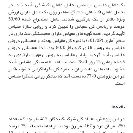
تک‌عاملی مقیاس براساس تحلیل عاملی اکتشافی تأیید شد. در
تحلیل عاملی اکتشافی تمام گویه‌ها بر روی یک عامل دارای ارزش
ویژه بالاتر از یک بارگیری شدند. عامل استخراج شده 59/69
درصد واریانس کل مقیاس را تبیین کرد و روایی سازه مقیاس
تأیید گردید. همه گویه‌های مقیاس دارای همبستگی معناداری در
سطح آماری (01/0P<) با نمره کل مقیاس بودند و همسانی درونی
مقیاس به روش آلفای کرونباخ 80/0 بود، لذا همسانی درونی
مقیاس تأیید گردید. پایایی مقیاس به روش آزمون- بازآزمون به
فاصله زمانی 15 روز 78/0 به‌دست آمد. همبستگی مقیاس تأیید
خشونت اجتماعی علیه زنان با نمره کل افراط‌گرایی خشونت‌آمیز
در این پژوهش 77/0 به‌دست آمد که بیانگر روایی همگرا مقیاس
است.
یافته‌ها
در این پژوهش، تعداد کل شرکت‌کنندگان 417 نفر بود که تعداد
250 نفر آن مرد و 167 نفر زن بودند. از لحاظ تحصیلات 75 درصد
دانشجوی کارشناسی، 15 درصد دانشجوی کارشناسی‌ارشد و 10