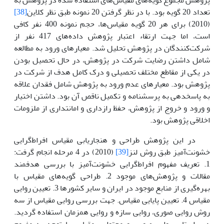
تعداد 20 گویه بود. با در نظر گرفتن 20 نمونه طبق نظر کلاین
[38]
(2010) برای هر 20 گویه مقیاس‌ها، حجم نمونه 400 نفر کافی
است، اما جهت ارتقاء اعتبار پژوهش داده‌های 417 نفر از
شرکت‌کنندگان در پژوهش تحلیل شد. معیارهای ورود به مطالعه
شامل داشتن رضایت شرکت در پژوهش، در حال تحصیل بودن
در یکی از مقاطع مختلف تحصیلی و درک کامل هدف از شرکت در
پژوهش بود. معیارهای عدم ورود به پژوهش شامل فقدان علاقه
به پاسخدهی به پرسشنامه و تکمیل ناقص آن بود. داشتن اختیار
و ورود و خروج از پژوهش، حفظ رازداری و امانتداری از ملزومات
اخلاقی پژوهش بود.
در این پژوهش طراحی و هنجاریابی مقیاس افراط‌گرایی
خشونت‌آمیز طبق روش لنز
[39]
(2010) در 4 مرحله انجام گرفت:
1. تعریف مفهوم افراط‌گرایی خشونت‌آمیز با بررسی هدفمند
مقالات و پژوهش‌های موجود 2. طراحی گویه‌های مقیاس با
بهره‌گیری از منابع موجود در ایران و سایر کشورها 3. تعیین روایی
مقیاس 4. تعیین پایایی مقیاس. جهت بررسی روایی مقیاس از سه
روش روایی صوری، روایی سازه و روایی همزمان استفاده گردید.
در راستای روایی صوری و محتوایی مقیاس با توجه به مفهوم