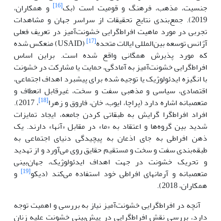
[16]
جنسیت، مذهب، فرهنگ و قومیت است (بک
و همکاران،
2019). جمع‌بندی نتایج تحقیقات از سراسر جهان و مشاهدات
تجربی در مورد ماهیت افراط‌گرایی خشونت‌آمیز در تعریف فعلی
[17]
آژانس توسعه بین‌المللی ایالات متحده
(USAID) منعکس شده
که مورد پذیرش همگانی واقع شده است. براین اساس
افراط‌گرایی خشونت‌آمیز به آمادگی، حمایت یا مشارکت در خشونت
با انگیزه ایدئولوژیک یا توجیه شده برای پیشبرد اهداف اجتماعی،
اقتصادی، سیاسی و مذهبی سفت و سخت، غیرقابل انعطاف و
[18]
متعصبانه اشاره دارد (پراچا، ایوب، خان، فاروق و زهرا
، 2017).
افراد افراط‌گرا گرایش به طبقاتی کردن جامعه، ایجاد تمایزات
شدید بین گروه‌ها و اعتقاد به «ما» در مقابل «آنها» دارند. یک
ذهن افراطی به جای اذعان به پیچیدگی دنیای اجتماعی به
طبقه‌بندی سفت و سخت و مستقیم حقایق روی می‌آورد و از تهدید
و تحریک خشونت در جهت اهداف ایدئولوژیک، جهان‌بینی
[19]
متعصبانه و آرمانهای افراطی‌ خود استفاده می‌کند (دیکو
و
همکاران، 2018).
آنچه در افراط‌گرایی خشونت‌آمیز نیاز به بررسی و اهمیت توجه
دارد، بررسی نقش افراط‌گرایی در پیش‌بینی خشونت علیه زنان