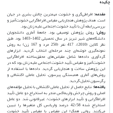
چکیده
مقدمه:
افراطی‌گری و خشونت مهمترین چالش بشری در جهان
است. هدف پژوهش هنجاریابی مقیاس افراط‌گرایی خشونت‌آمیز و
بررسی رابطه آن با تأیید خشونت اجتماعی علیه زنان بود.
روش:
روش پژوهش توصیفی بود. جامعۀ آماری دانشجویان
دانشگاه‌های شهر تبریز در سال تحصیلی 1402-1403 بود. طبق
نظر کلاین (2010)، 417 نفر (250 مرد و 167 زن) به روش
نمونه‌گیری خوشه‌ای چند مرحله‌ای انتخاب گردید. ابزارهای
گرد‌آوری داده‌ها شامل مقیاس‌های محقق‌ساخته افراط‌گرایی
خشونت‌آمیز و مقیاس تأیید خشونت اجتماعی علیه زنان بود که در
این پژوهش ساخت و هنجاریابی گردید. داده‌ها با استفاده از
روش‌های آماری همبستگی پیرسون، تحلیل عاملی اکتشافی و
رگرسیون تحلیل گردید.
یافته‌ها:
نتایج حاصل از تحلیل عاملی اکتشافی با تحلیل مؤلفه‌های
اصلی و روش چرخش واریماکس منجر به استخراج دو عامل تأیید
افراط‌گرایی و تأیید ابزارهای خشونت/ غیرقانونی شد. دو عامل
استخراج شده 42/58 درصد واریانس کل متغیرها را تبیین
می‌کنند. روایی همگرا این مقیاس با مقیاس تأیید خشونت