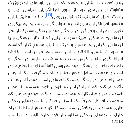
روی تعصب را نشان می‌دهند که در آن باورهای ایدئولوژیک
متفاوت از باورهای خود از سوی افراط‌گرایان سیاسی (چپ و
[13]
راست) قابل تحمّل نیستند (وان پروجن
، 2017). مطابق با این
مفهوم، افراط‌گرایی می‌تواند به عنوان گرایش شدید به پیگیری
تغییرات جهانی و فراگیر در زندگی خود و زندگی مشترک از نظر
اجتماعی- فرهنگی تعریف شود تا جایی که از نظر فرهنگی و یا
اجتماعی نگرانی به همنوع و درک متقابل همنوع کنار گذاشته
می‌شود (برتلسن، 2018). براین اساس به نظر برتلسن (2016)
افراطی‌گری شامل نگرش نسبت به ساختن یا بازسازی زندگی و
بافت اجتماعی و فرهنگی خود به روشی کاملاً متفاوت با وضع جاری
است و همچنین شامل عدم تحمّل و نادیده گرفتن نگرانی‌های
عمیق اجتماعی در زندگی مشترک اجتماعی است. عمدتاً این تعریف
تأکید می‌کند که افراط‌گرایی به خودی خود همیشه با اعمال
خشونت‌آمیز و جنایتکارانه همراه نیست، مثلاً در جوامع مذهبی که
شخصیت افراطی صرفاً یک انشقاق فراگیر با شیوه‌های زندگی
جاری همراه با بی‌علاقگی نسبت به گفتگو و عدم ارتباط با افراد
دارای شیوه‌های زندگی متفاوت از خود دارد (اوزر و برتلسن،
2018).