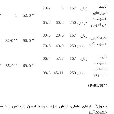
تأیید
زنان
167
3
70/2
ابزارهای
*
**
1
52/0
خشونت/
مردان
250
60/4
65/2
غیرقانونی
زنان
167
20/6
30/5
افراط‌گرایی
**
**
1
84/0
90/0
خشونت‌آمیز
مردان
250
49/9
70/5
تأیید
زنان
167
57/7
06/4
خشونت
*
**
**
65/0
69/0
اجتماعی
مردان
250
45/11
98/3
علیه زنان
**
)
P
(01/0>
جدول2. بارهای عاملی، ارزش ویژه، درصد تبیین واریانس و در
خشونت‌آمیز