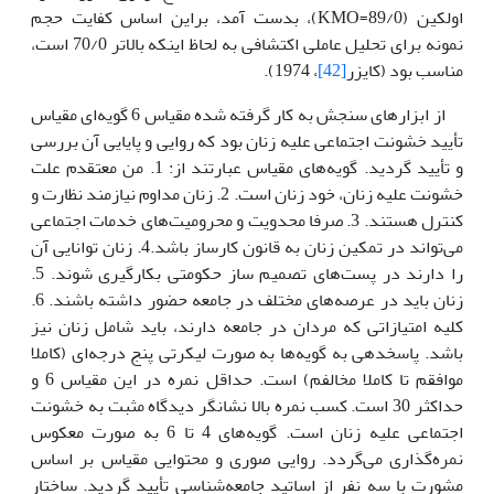
اولکین (89/0=KMO)، بدست آمد، براین اساس کفایت حجم
نمونه برای تحلیل عاملی اکتشافی به لحاظ اینکه بالاتر 70/0 است،
مناسب بود (کایزر
[42]
، 1974).
از ابزارهای سنجش به کار گرفته شده مقیاس 6 گویه‌ای مقیاس
تأیید خشونت اجتماعی علیه زنان بود که روایی و پایایی آن بررسی
و تأیید گردید. گویه‌های مقیاس عبارتند از: 1. من معتقدم علت
خشونت علیه زنان، خود زنان است. 2. زنان مداوم نیازمند نظارت و
کنترل هستند. 3. صرفا محدویت و محرومیت‌های خدمات اجتماعی
می‌تواند در تمکین زنان به قانون کارساز باشد.4. زنان توانایی آن
را دارند در پست‌های تصمیم ساز حکومتی بکارگیری شوند. 5.
زنان باید در عرصه‌های مختلف در جامعه حضور داشته باشند. 6.
کلیه امتیازاتی که مردان در جامعه دارند، باید شامل زنان نیز
باشد. پاسخدهی به گویه‌ها به صورت لیکرتی پنج درجه‌ای (کاملا
موافقم تا کاملا مخالفم) است. حداقل نمره در این مقیاس 6 و
حداکثر 30 است. کسب نمره بالا نشانگر دیدگاه مثبت به خشونت
اجتماعی علیه زنان است. گویه‌های 4 تا 6 به صورت معکوس
نمره‌گذاری می‌گردد. روایی صوری و محتوایی مقیاس بر اساس
مشورت با سه نفر از اساتید جامعه‌شناسی تأیید گردید. ساختار