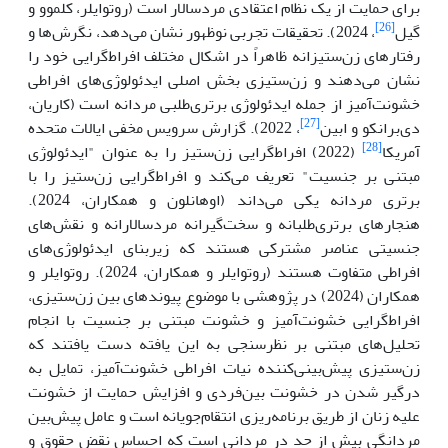
برای حمایت از یک نظام اعتقادی مردسالار است (روتوایلر، کلموو و
[26]
گیل
، 2024). تحقیقات تجربی نوظهور نشان می‌دهد، نگرش‌ها و
رفتارهای زن‌ستیزانه ظاهراً در اشکال مختلف افراط‌گرایی خود را
نشان می‌دهند و زن‌ستیزی بخش اصلی ایدئولوژی‌های افراطی
خشونت‌آمیز از جمله ایدئولوژی برتری‌طلبی مردانه است (کاریان،
[27]
دی‌برانکو و ابین
، 2022). گزارش سرویس مخفی ایالات متحده
[28]
آمریکا
(2022) افراط‌گرایی زن‌ستیز را به عنوان "ایدئولوژی
مبتنی بر جنسیت" تعریف می‌کند و افراط‌گرایی زن‌ستیز را با
برتری مردانه یکی می‌داند (اوهانلون و همکاران، 2024).
هنجارهای برتری‌طلبانه و سخت‌گیرانه مردسالارانه و نقش‌های
جنسیتی عناصر مشترکی هستند که زیربنای ایدئولوژی‌های
افراطی متفاوت هستند (روتوایلر و همکاران، 2024). روتوایلر و
همکاران (2024) در پژوهشی با موضوع پیوندهای بین زن‌ستیزی،
افراط‌گرایی خشونت‌آمیز و خشونت مبتنی بر جنسیت با انجام
تحلیل‌های مبتنی بر نظرسنجی به این یافته دست یافتند که
زن‌ستیزی پیش‌بینی‌کننده نیات افراطی خشونت‌آمیز، تمایل به
درگیر شدن در خشونت بین‌فردی و افزایش حمایت از خشونت
علیه زنان از طریق برنامه‌ریزی انتقام‌جویانه است و عامل پیش‌بین
مردانگی بیش از حد در مردانی است که احساس نقض حقوق و