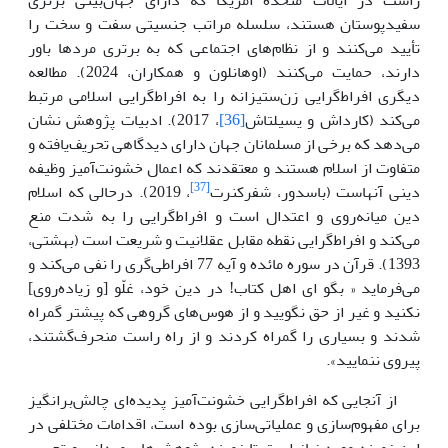
سفیدپوستان هستند، سلسله مراتب جنسیتی سفت و سخت را
تأیید می‌کنند و از نظام‌های اجتماعی که به برتری مردها باور
دارند، حمایت می‌کنند (اوهانلون و همکاران، 2024). مطالعه
دیگری افراط‌گرایی زن‌ستیزانه را به افراط‌گرایی اسلامی مرتبط
می‌کند (کارداش و یسیلتاش
[36]
، 2017). ادبیات پژوهش نشان
می‌دهد که برخی از مسلمانان جهان دارای دیدگاهی تحریف‌یافته و
متفاوت از اسلام هستند و معتقدند که اعمال خشونت‌آمیز وظیفه
[37]
دینی آنهاست (باسدور، شفرکنرت
، 2019). درحالی که اسلام
دین میانه‌روی و اعتدال است و افراط‌گرایی را به شدت منع
می‌کند و افراط‌گرایی نقطه مقابل عقلانیت و شریعت است (بهشتی،
1393). قرآن در سوره مائده و آیه 77 افراطی‌گری را نفی می‌کند و
می‌فرماید « بگو اى اهل کتاب! در دین خود، غلّو [و زیاده‌روى]
نکنید و غیر از حق نگویید و از هوس‌هاى گروهى که پیشتر گمراه‌
شدند و بسیارى را گمراه‌ کردند و از راه راست منحرف‌گشتند،
پیروى ‌ننمایید».
از آنجایی که افراط‌گرایی خشونت‌آمیز پدیده‌ای چالش‌برانگیز
برای مفهوم‌سازی و عملیاتی‌سازی بوده است، اقدامات مختلفی در
این زمینه مورد نیاز است تا زمینه پژوهش‌های میدانی و تجربی