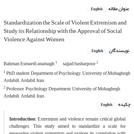
عنوان مقاله
English
Standardization the Scale of Violent Extremism and
Study its Relationship with the Approval of Social
Violence Against Women
نویسندگان
English
1
2
Bahman Esmaeili anamagh
sajjad basharpoor
1
PhD student, Department of Psychology, University of Mohaghegh
Ardabili, Ardabil, Iran.
2
Professor, Psychology Department, University of Mohaghegh
Ardabili, Ardabil, Iran.
چکیده
English
Introduction:
Extremism and violence remain critical global
challenges. This study aimed to standardize a scale for
measuring violent extremism and explore its correlation with