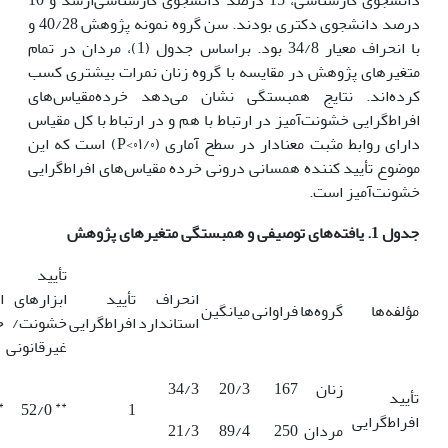
درصد دانشجوی دکتری بودند. سن گروه نمونه پژوهش 40/28 و
با انحراف معیار 34/8 بود. براساس جدول (1)، مردان در تمام
متغیرهای پژوهش در مقایسه با گروه زنان نمرات بیشتری کسب
کرده‌اند. نتایج همبستگی نشان می‌دهد خرده‌مقیاس‌های
افراط‌گرایی خشونت‌آمیز در ارتباط با هم و در ارتباط با کل مقیاس
دارای روابط مثبت معنادار در سطح آماری (۰۱/۰>P) است که این
موضوع تأیید کننده همسانی درونی خرده مقیاس‌های افراط‌گرایی
خشونت‌آمیز است.
جدول 1. یافته‌های توصیفی و همبستگی متغیرهای پژوهش
تأیید
انحراف
تأیید
ابزارهای
ا
مؤلفه‌ها
گروه‌ها
فراوانی
میانگین
استاندارد
افراط‌گرایی
خشونت/
خ
غیرقانونی
زنان
167
20/3
34/3
تأیید
*
**
52/0
1
افراط‌گرایی
مردان
250
89/4
21/3