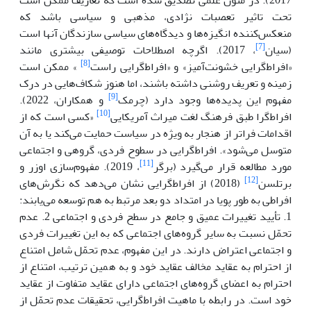
تحت تاثیر تعصبات نژادی، مذهبی و سیاسی باشد که
منعکس‌کننده انگیزه‌ها و دیدگاه‌های سیاسی سازندگان آنها است
[7]
(سیان
، 2017). اگرچه اصطلاحات توصیفی بیشتری مانند
[8]
«افراط‌گرایی خشونت‌آمیز» و «افراط‌گرایی راست
» ممکن است
زمینه و تعریف روشنی داشته باشند، اما هنوز شکاف‌هایی در درک
[9]
مفهوم این پدیده‌ها وجود دارد (چرمک
و همکاران، 2022).
[10]
افراط‌گرا طبق فرهنگ لغت میراث آمریکایی
«کسی است که از
اقدامات فراتر از هنجار به ویژه در سیاست حمایت می‌کند یا به آن
متوسل می‌شود». افراط‌گرایی در سطوح فردی، گروهی و اجتماعی
[11]
مورد مطالعه قرار می‌گیرد (برگر
، 2019). مفهوم‌سازی اوزر و
[12]
برتلسن
(2018) از افراط‌گرایی نشان می‌دهد که نگرش‌های
افراطی به طور پویا در امتداد دو بعد مرتبط به هم توسعه می‌یابند:
1. تأیید تغییرات عمیق و جامع در سطح فردی و اجتماعی 2. عدم
تحمّل نسبت به سایر گروه‌های اجتماعی که به این تغییرات فردی
و اجتماعی اعتراض دارند. در این مفهوم، عدم تحمّل شامل امتناع
از احترام به عقاید مخالف عقاید خود و به همین ترتیب، امتناع از
احترام به اعضای گروه‌های اجتماعی دارای عقاید متفاوت از عقاید
خود است. در رابطه با ماهیت افراط‌گرایی، تحقیقات عدم تحمّل از