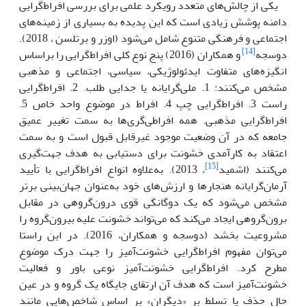
یکی از چالش‌های متعدد رویکرد علمی برای بررسی افراط‌گرایی
دامنه پوشش زیادی است که این پدیده به بسیاری از زمینه‌های
اجتماعی و فرهنگی متنوع شامل می‌شود (اوزر و برتلسن ، 2018).
[14]
دوسجه
و همکاران (2016) پنج نوع کلی افراط‌گرایی را براساس
انگیزه‌های متفاوت ایدئولوژیکی، سیاسی، اجتماعی و مذهبی
مشخص می‌کنند: 1. ملی‌گرایانه یا جدایی طلب. 2. افراط‌گرایی
راست 3. افراط‌گرایی چپ 4. افراط در موضوع واحد خاص 5.
افراط‌گرایی مذهبی. همه افراطی‌گری‌ها به سمت تغییر عمیق
جامعه که در آن وضعیت موجود غیرقابل قبول است و به سمت
اعتقاد به کارآمدی خشونت برای دستیابی به هدف جهت‌گیری
[15]
می‌کنند (اشمید
، 2013). به‌علاوه انواع افراط‌گرایی با تأیید
آرمان‌گرایانه هنجارها و ارزش‌های خود به‌عنوان جهان‌بینی برتر
مشخص می‌شود که یک دوگانگی قوی درون‌گروهی در مقابل
برون‌گروهی ایجاد می‌کند که می‌تواند خشونت علیه بیرون‌گروه را
مشروعیت بخشد (دوسجه و همکاران، 2016). در این راستا
می‌توان مفهوم افراط‌گرایی خشونت‌آمیز را جهت درک موضوع
مطرح کرد. افراط‌گرایی خشونت‌آمیز نوعی باور و فعالیت
خشونت‌آمیز است که هدف آن ارتقای جایگاه یک گروه و در عین
حال حذف یا تسلط بر «دیگران» بر اساس شاخص‌هایی مانند