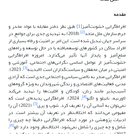
مقدمه
افراط‌گرایی خشونت‌آمیز
[1]
طبق نظر دفتر مقابله با مواد مخدر و
[2]
جرم سازمان ملل متحد
(2018) به تهدیدی جدی برای جوامع در
سراسر جهان تبدیل شده است. این امر بر امنیت و رفاه بسیاری از
افراد ساکن در کشورهای توسعه‌یافته یا در حال توسعه و راه‌های
صلح‌آمیز و پایدار آنها تأثیر می‌گذارد. امروزه افراط‌گرایی
خشونت‌آمیز از عوامل اساسی نگرانی‌های اجتماعی، آموزشی و
[3]
امنیتی در میان محققان و سیاست‌گذاران است (البدینه
، 2023).
افراط‌گرایی منجر به ناامنی سیاسی و اجتماعی جدی است که آزادی
مدنی، فعالیت‌های اقتصادی و زندگی شهروندان به ویژه گروه‌های
آسیب‌پذیر مانند زنان، کودکان و اقلیت‌ها را تهدید می‌کند
[4]
(اورنیه، نانیلو و اگنو
، 2024). افراط‌گرایی پدیده‌ای است که
[5]
نمی‌توان به آسانی آن را تعریف کرد.
شوپ و پری
(2021) آن را
مفهومی می‌دانند که اختلاف‌نظر در تعریف آن بیشتر است. در
ادبیات پژوهشی در مورد اینکه افراط‌گرایی دقیقاً چه چیزی را
[6]
شامل و چه چیزی را شامل نمی‌شود، اختلاف‌نظر وجود دارد (لو
،
2017). در متون علمی تصدیق شده است که تعاریف ممکن است