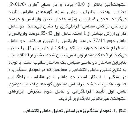
خشونت‌آمیز بالاتر از 40/0 بوده و در سطح آماری (01/0>P)
معنادار بودند. بنابراین روایی سازه گویه‌های مقیاس تأیید
می‌گردد. جدول 2، ارزش ویژه، مقدار تبیین واریانس و درصد
واریانس تراکمی مقیاس افراطی‌گری را نشان می‌دهد. دو عامل
دارای ارزش بیشتر از 1 است. عامل اول 65/43 درصد واریانس و
عامل دوم 77/14 درصد واریانس را تبیین می‌کند. دو عامل
استخراج شده به صورت تراکمی 58/0 از واریانس کل را تبیین
می‌کند. از آنجا که مقدار واریانس تبیین شده بیشتر از 50/0 است،
بنابراین ساختار دو عاملی مقیاس یک ساختار مطلوب است. با توجه
به نتایج تحلیل عاملی اکتشافی و همانطور که در نمودار سنگ‌ریزه
در شکل 1 آشکار است دو عامل برای مقیاس افراط‌گرایی
خشونت‌آمیز تأیید شد. براساس مضمون گویه‌ها و ادبیات موضوع
عامل اول تأیید افراط‌گرایی و عامل دوم پذیرش ابزارهای
خشونت/ غیرقانونی نام‌گذاری گردید.
شکل 1. نمودار سنگ‌ریزه براساس تحلیل عاملی اکتشافی