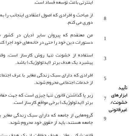
اینترتی باعث توسعه فساد است.
از مباحث و افرادی که اصول اعتقادی اینجانب را ب
8
دوری می کنم.
من معتقدم که پیروان سایر ادیان در کشور 
1
دستورات دین خود را حتی در خانه‌های خود اجرا کنن
استفاده از خشونت تنها روش کارساز است، و
3
پیشبرد یک هدف برتر (ایدئولوژیک) باشد.
افرادی که دارای سبک زندگی مغایر با عرف اجتماع
5
از خدمات اجتماعی محروم شوند.
تأیید
ابزارهای
زیر پا گذاشتن قانون تنها چیزی است که جهت حف
7
خشونت/
برتر (ایدئولوژیک) برخی مواقع کارساز است.
غیرقانونی
گروه‌هایی از جامعه که دارای سبک زندگی مغایر 
9
جامعه هستند، باید از حقوق خود محروم شوند.
قانون‌شکنی وقتی هدف حفاظت از یک هدف برتر 