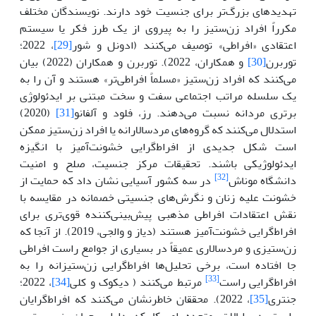
تهدیدهای بزرگ‌تر برای جنسیت خود دارند. نویسندگان مختلف
مکرراً افراد زن‌ستیز را به پیروی از یک طرز فکر یا سیستم
اعتقادی «افراطی» توصیف می‌کنند (ادونل و شور
[29]
، 2022؛
توربرن
[30]
و همکاران، 2022). توربرن و همکاران (2022) بیان
می‌کنند که افراد زن‌ستیز «مسلماً افراطی‌تر» هستند و آن را به
یک سلسله مراتب اجتماعی سفت و سخت مبتنی بر ایدئولوژی
برتری مردانه نسبت می‌دهند. رز، فلود و آلفانو
[31]
(2020)
استدلال می‌کنند که گروه‌های مردسالارانه یا افراد زن‌ستیز ممکن
است شکل جدیدی از افراط‌گرایی خشونت‌آمیز با انگیزه
ایدئولوژیکی باشند. تحقیقات مرکز جنسیت، صلح و امنیت
[32]
دانشگاه موناش
در سه کشور آسیایی نشان داد که حمایت از
خشونت علیه زنان و نگرش‌های جنسیتی خصمانه در مقایسه با
نقش اعتقادات افراطی مذهبی پیش‌بینی‌کننده قوی‌تری برای
افراط‌گرایی خشونت‌آمیز هستند (دیاز و والجی، 2019). از آنجا که
زن‌ستیزی و مردسالاری عمیقاً در بسیاری از جوامع راست افراطی
جا افتاده است، برخی تحلیل‌ها افراط‌گرایی زن‌ستیزانه را به
[33]
افراط‌گرایی راست
مرتبط می‌کنند ( دیکوک و کلی
[34]
، 2022؛
جنتری
[35]
، 2022). محققان خاطرنشان می‌کنند که افراط‌گرایان
راست در ایالات متحده امریکا که دارای جهان‌بینی برتری