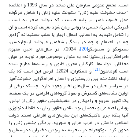
است. مجمع عمومی سازمان ملل متحد در سال 1993 و اعلامیه
"حذف خشونت علیه زنان" خشونت علیه زنان را شامل هرگونه
عمل خشونت‌آمیز بر پایه جنسیت که بتواند منجر به آسیب
فیزیکی (بدنی)، جنسی یا روانی زنان شود تعریف کرده است و آن
را شامل «تهدید به اعمالی، اعمال اجبار یا سلب مستبدانه آزادی
چه در اجتماع و چه در زندگی شخصی می‌داند (ریچاردسن،
سنتونگو و سنتونگو
[20]
، 2024). در سال‌های اخیر، مفهوم
«افراط‌گرایی زن‌ستیزانه» به عنوان موضوعی مورد توجه در میان
محققان، دولت‌ها، کارکنان مجری قانون و رسانه‌ها مطرح شده
[21]
است (اوهانلون
و همکاران، 2024). فرض این است که یک
رابطه ناشناخته بین زن‌ستیزی و اعمال افراط‌گرایی خشونت‌آمیز
در سراسر جهان در سال‌های اخیر وجود دارد. چنانکه برخی از
اولین نشانه‌های گسترش و نفوذ گروه‌های افراطی در یک منطقه،
یک تغییر سریع و رادیکال در عقب‌نشینی حقوق زنان از لباس،
پویایی اجتماعی و تحصیل بود. نقض حقوق زنان نه فقط ایدئولوژی
آنها بلکه جزو تاکتیک‌های این سازمان‌های افراطی است. دولت
اسلامی داعش در غرب عراق و سوریه، بردگی جنسی زنان را
مدون کرد. بوکوحرام در نیجریه به ربودن دختران مدرسه‌ای و
استفاده از زنان و دختران به عنوان بمب‌گذار انتحاری معروف