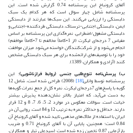
آلفای کرونباخ این پرسشنامه 0.74 گزارش شده است. این
پرسشنامه شامل چهار سوال است که هر کدام یک سبک
دلبستگی را ارزیابی می‌کنند. این سبک‌ها عبارتند از دلبستگی
ایمن، دلبستگی اجتنابی-ترسناک، دلبستگی طردکننده-اجتنابی و
دلبستگی مشغول/اضطرابی. نمره‌گذاری این پرسشنامه بر اساس
مقیاس 7 درجه‌ای لیکرت (از 1=کاملاً مخالفم تا 7=کاملاً موافقم)
انجام می‌شود و از شرکت‌کنندگان خواسته می‌شود میزان موافقت
خود را با توصیف‌های ارائه‌شده برای هر سبک دلبستگی مشخص
کنند (آزادی و همکاران، 1389).
ب) پرسش‌نامه تنوع‌طلبی جنسی (روابط فرازناشویی)
: این
پرسشنامه توسط واتلی
[18]
(2008) طراحی شده است، شامل 12
گویه با پاسخ‌های 7‌درجه‌ای لیکرت. نمره کل از جمع نمرات گویه‌ها
به دست می‌آید، که امتیاز بالاتر نشان‌دهنده پذیرش بیشتر
خیانت است. سوالات معکوس در موارد 2، 5، 6، 7، 8 و 12 قرار
دارند. حداقل و حداکثر نمره به ترتیب 12 و 84 است. روایی آن در
ایران با استفاده از ملاک‌های مذهبی تایید شده و آلفای کرونباخ آن
0.84 است؛ همچنین، پایایی آن با آلفای کرونباخ 0.71 و ضریب
بازآزمایی 0.87 تخمین زده شده است (سیدعلی تبار و همکاران،