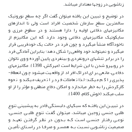
زناشویی در زوج­ها معنادار می­باشد.
در توضیح و تبیین این یافته می­توان گفت اگر چه سطح نوروتیک
سالم­ترین سطح سازمان شخصیت افراد است ولی تا اندازه­ای
مکانیزم­های دفاعی اولیه را دارا هستند و در سطوح مرزی و
سایکوتیک مکانیزم­های دفاعی وجود دارد که این مکانیزم از
ناخودآگاه منشأ می­گیرد و چون فرد در حالت یک خودفریبی قرار
می­گیرد و نمی­تواند خود واقعی را شکل دهد؛ بنابراین آمادگی فرد
را در برابر تنش­های درون­فردی و بین­فردی پایین آورده و وی ناتوان
در روبه­رو شدن با این شرایط است (مهرکش، 1398). مکانیزم­های
دفاعی، مانعی برای ادراک افراد از واقعیت می­شود چون انعطاف­
پذیری را کم می­کند؛ لذا تعاملات فرد را تحریف می­کند و نحوه
کارکردش را به خطر می­اندازد و امکان دفاع منطقی و مؤثر را از او
سلب می­کند (خوش کلام، 1400).
در تبییـن این یافتـه که سبک­های دلبستگی قادر به پیش­بینی تنوع
طلبی جنسی زوجین می­باشد،­ می­تـوان گفـت تنوع طلبـی جنسـی،
نوعـی رفتـار جنسـی اسـت کـه بـدون در نظـر گرفتـن تعهـد و
صمیمیت زناشـویی نسـبت بـه همسـر و صرفـا در راسـتای تأمیـن