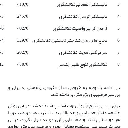
3
دلبستگی انفصالی تکانشگری
410/0
/7
4
دلبستگی ترسان تکانشگری
245/0
/3
5
آزمون گرایی واقعیت تکانشگری
402/0
/6
6
دفاع های روان شناختی نخستین تکانشگری
329/0
/4
7
سردرگمی هویت تکانشگری
202/0
/3
8
تکانشگری تنوع طلبی جنسی
488/0
12
در ادامه با توجه به خروجی مدل مفهومی پژوهش به بیان و
بررسی فرضیه­­های پژوهش پرداخته شد.
برای بررسی نتایج از روش بوت استرپ استفاده شد. در این روش
چنانچه مقدار حد پایین و حد بالای بوت استرپ هر دو مثبت و یا
هر دو منفی باشند و صفر مابین این دو حد قرار نگیرد، در آن
صورت مسیر غیر مستقیم معنادار بوده و فرضیه پذیرفته خواهد