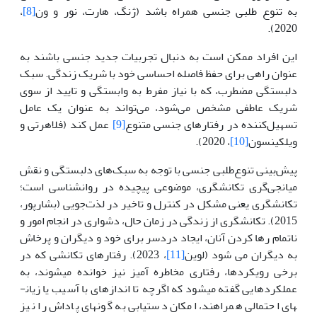
به تنوع طلبی جنسی همراه باشد (ژنگ، هارت، نور و ون
[8]
،
2020).
این افراد ممکن است به دنبال تجربیات جدید جنسی باشند به
عنوان راهی برای حفظ فاصله احساسی خود با شریک زندگی. سبک
دلبستگی مضطرب، که با نیاز مفرط به وابستگی و تایید از سوی
شریک عاطفی مشخص می‌شود، می‌تواند به عنوان یک عامل
تسهیل‌کننده در رفتارهای جنسی متنوع
[9]
عمل کند (فلاهرتی و
ویلکینسون
[10]
، 2020).
پیش‌بینی تنوع‌طلبی جنسی با توجه به سبک‌های دلبستگی و نقش
میانجی‌گری تکانشگری، موضوعی پیچیده در روانشناسی است؛
تکانشگری یعنی مشکل در کنترل و تاخیر در لذت‌جویی (بشارپور،
2015). تکانشگری از زندگی در زمان حال، دشواری در انجام امور و
ناتمام رها کردن آنان، ایجاد دردسر برای خود و دیگران و پرخاش
به دیگران می شود (لوین
[11]
، 2023). رفتارهای تکانشی که در
برخی رویکردها، رفتاری مخاطره آمیز نیز خوانده می­شوند، به
عملکردهایی گفته می­شود که اگرچه تا اندازه­ای با آسیب یا زیان­
های احتمالی همراهند، امکان دستیابی به گونه­ای پاداش را نیز