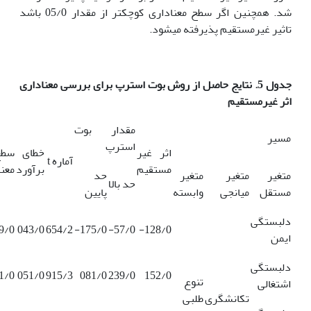
شد. همچنین اگر سطح معناداری کوچکتر از مقدار 05/0 باشد
تاثیر غیرمستقیم پذیرفته می­شود.
جدول 5. نتایج حاصل از روش بوت استرپ برای بررسی معناداری
اثر غیرمستقیم
مقدار بوت
مسیر
استرپ
اثر غیر
خطای
سطح
آماره t
مستقیم
برآورد
معنا
متغیر
متغیر
متغیر
حد
حد بالا
مستقل
میانجی
وابسته
پایین
دلبستگی
9/0
043/0
654/2
175/0-
57/0-
128/0-
ایمن
دلبستگی
1/0
051/0
915/3
081/0
239/0
152/0
تنوع
اشتغالی
تکانشگری
طلبی