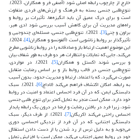
خارج از چارچوب رابطه اصلی شود (آصفی فر و همکاران، 2023).
تنوع‌طلبی جنسی بسته به فرهنگ و ارزش‌های فردی متفاوت
است و برای درک عمیق آن باید انگیزه‌ها، تأثیرات بر روابط و
راه‌های مدیریت آن برای کاهش آسیب بررسی شود (دی هیر،
براون و چنی
[3]
، 2021). تنوع‌طلبی جنسی، مسئله‌ای چندوجهی و
تأثیرگذار بر روابط زناشویی است (آلفونسو و همکاران
[4]
، 2024).
این موضوع اهمیت ارتباط باز و صادقانه را در روابط زناشویی مطرح
می‌کند، جایی که تمایلات و انتظارات هر دو طرف به طور شفاف بیان
و بررسی شوند (کستل و همکاران
[5]
، 2021). در مواردی،
تنوع‌طلبی جنسی در قالب روابط باز و بر اساس رضایت متقابل
صورت می‌گیرد، که با اعتماد، ارتباط و مدیریت حدود، بدون آسیب
به رابطه، امکان اکتشاف فراهم می‌کند (لاداچ
[6]
، 2021). سبک
دلبستگی ایمن، که در آن فرد احساس اعتماد و امنیت در روابط
خود دارد، ممکن است منجر به تمایل کمتر برای تنوع طلبی جنسی
شود، زیرا فرد در یافتن رضایت و ارضا در درون یک رابطه پایدار
احساس راحتی می‌کند (کریگان
[7]
، 2021). از طرف دیگر، سبک
دلبستگی اجتنابی، که در آن فرد از نزدیکی احساسی دوری
می‌جوید و به دلیل ترس از رد شدن یا از دست دادن استقلال
خود در روابط عمیق اجتناب می‌کند، ممکن است با افزایش تمایل