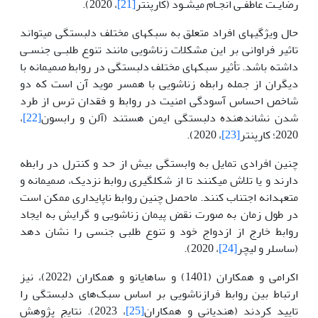
رضایـت عاطفـی انجـام می­شـود (کارپنتر
[21]
، 2020).
حال ویژگی­های افراد متعلق به سبک­های مختلف دلبستگی می­تواند
تاثیر فراوانی بر این مشکلات زناشویی مانند تنوع طلبـی جنسـی
داشته باشد. تأثیر سبک­های مختلف دلبستگی در روابط صمیمانه با
دیگران از جمله رابطه زناشویی با همسر موید آن است که دو
شاخص احساس آسودگی امنیت در روابط و فقدان ترس از طرد
شدن نشان­دهنده دلبستگی ایمن هستند (آلن و رابسون
[22]
،
2020؛ کارپنتر
[23]
، 2020).
چنین افرادی تمایل به وابستگی بیش از حد و کنترل در رابطه
دارند و یا تلاش می­کنند تا از شکل­گیری روابط نزدیک، صمیمانه و
متعهدانه اجتناب کنند. ماحصل چنین روابط ناپایداری ممکن است
در طول زمان به صورت نقض پیمان زناشویی و گرایش به ایجاد
روابط خارج از ازدواج خود و تنوع طلبی جنسی را نشان دهد
(ساسلر و لیچر
[24]
، 2020).
اکرامی و همکاران (1401) و ساهایانو و همکاران (2022)،‌ نیز
ارتباط بین روابط فرازناشویی بر اساس سبک‌‌های دلبستگی را
تایید کردند (هندیانی و همکاران
[25]
، 2023). نتایج پژوهش