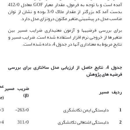
آمده است و با توجه به فرمول، مقدار معیار GOF معادل 412/0
بدست آمد که بزرگتر از مقدار ملاک 3/0 بوده و نشان از توان
مناسب مدل در پیش­بینی متغیر مکنون درون­زای مدل دارد.
برای بررسی فرضیه­ها و آزمون معنی­داری ضرایب مسیر بین
متغیرها از خروجی نرم افزار استفاده شده است. ضرایب مسیر و
نتایج مربوط به معناداری آنها در جدول 4، داده شده است.
جدول 4. نتایج حاصل از ارزیابی مدل ساختاری برای بررسی
فرضیه های پژوهش
عد
ضریب مسیر
ردیف
مسیر
)
β
(
ue
(
1
دلبستگی ایمن تکانشگری
263/0-
/3
2
دلبستگی اشتغالی تکانشگری
311/0
/4