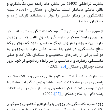
بشارت قراملکی (1400) نیز نشان داد رابطه بین تکانشگری و
طلاق عاطفی معنادار است. سالیوان و‌ همکاران (2021)، سهم
تکانشگری در رفتار جنسی را موثر دانسته­اند (ارباب زاده و
همکاران، 2022).
از سوی دیگر نتایج حاکی از آن بود که تکانشگری نقش میانجی در
پیش­بینی رابطه سبک­های دلبستگی با تنوع طلبی جنسی زوجین
دارد. این نتیجه را می­توان اینگونه تفسیر نمود که زوجینی که
سطح تکانشگری در آنان بالا است، امکان دارد با بی­توجهی به
عواقب برخی از رفتارهای شخصیتی و سبک­های ناکارآمد و منفی
دلبستگی، رفتار­های نامناسبی را در رابطه زناشویی از خود بروز
دهند (ویارئال و همکاران
[26]
، 2021).
به عبارت دیگر، گرایش به تنوع طلبی جنسی و خیانت می­تواند
پاسخی در برابر مشکلات زناشویی باشد و زوج درگیر این مشکل با
این شیوه بخواهد در فکر انتقام­جویی ناشی از کم­توجهی و اختلافات
باشد (گارسیا-مکا و همکاران
[27]
، 2022).
وجود سازه تکانشگری در زوجین با رفتارهای شخصیتی و سبک­های
ناکارآمد و منفی دلبستگی، سبب می­شود که تنطیم بهنجار و