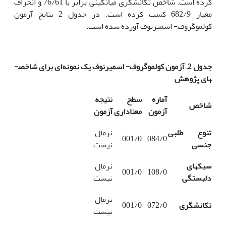
کرده است. شاخص تکانشگری میانگینی برابر با 76/61 و انحراف
معیار 682/9 کسب کرده است. در جدول 2 نتایج آزمون
کولموگروف- اسمیرنوف آورده شده است.
جدول 2. آزمون کولموگروف- اسمیرنوف یک نمونه‌ای برای شاخص­
های پژوهش
آماره
سطح
نتیجه
شاخص
آزمون
معناداری
آزمون
تنوع طلبی
نرمال
001/0
084/0
جنسی
نیست
سبک­های
نرمال
001/0
108/0
دلبستگی
نیست
نرمال
تکانشگری
072/0
001/0
نیست