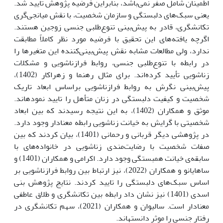
اطمینان شامل صفر نمی‌باشد، بنابراین فرضیه پژوهش تایید شد.
یعنی سبک‌های دلبستگی و سازمان شخصیت، با نقش میانجی‌گری
تکانشگری، قادر به پیش‌بینی تنوع‌طلبی جنسی زوجین هستند.
اگرچه یافته‌های این تحقیق با فرضیه مورد نظر کاملاً مطابقت
ندارد، ولی مطالعات مشابه نقش پیش‌بینی‌کننده این متغیرها را
در رابطه با تنوع‌طلبی جنسی، روابط فرازناشویی و مشکلات
زناشویی تأیید کرده‌اند. برای مثال رهنما و زهراکار (1402)،
پیش‌بینی نگرش به روابط فرازناشویی براساس ابعاد تاریک
شخصیت و کیفیت دلبستگی در زنان متأهل را تایید نموده­اند.
موثق و همکاران (1402)، به این نتیجه رسیدند که بین ابعاد
شخصیتی با گرایش به خیانت زناشویی رابطه معنادار وجود دارد.
در پژوهشی دیگر قربانی و رحمانی (1401)، بیان کردند که بین
صفات شخصیت با رضایت‌مندی زناشویی در خانواده‌های با
سابقه‌ی خیانت همبستگی وجود دارد. اکرامی و همکاران (1401) و
ساهایانو و همکاران (2022)،‌ نیز ارتباط بین روابط فرازناشویی بر
اساس سبک‌‌های دلبستگی را تایید کردند. نتایج پژوهش بنی
اسدی (1401) نیز نشان داد رابطه بین تکانشگری و طلاق عاطفی
معنادار است. سالیوان و‌ همکاران (2021)، سهم تکانشگری در
رفتار جنسی را موثر دانسته­اند.