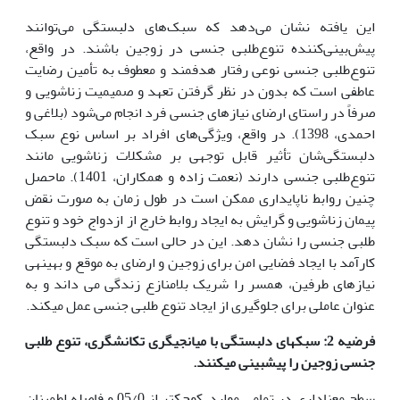
این یافته نشان می‌دهد که سبک‌های دلبستگی می‌توانند
پیش‌بینی‌کننده تنوع‌طلبی جنسی در زوجین باشند. در واقع،
تنوع‌طلبی جنسی نوعی رفتار هدفمند و معطوف به تأمین رضایت
عاطفی است که بدون در نظر گرفتن تعهد و صمیمیت زناشویی و
صرفاً در راستای ارضای نیازهای جنسی فرد انجام می‌شود (بلاغی و
احمدی، 1398). در واقع، ویژگی‌های افراد بر اساس نوع سبک
دلبستگی‌شان تأثیر قابل توجهی بر مشکلات زناشویی مانند
تنوع‌طلبی جنسی دارند (نعمت زاده و همکاران، 1401). ماحصل
چنین روابط ناپایداری ممکن است در طول زمان به صورت نقض
پیمان زناشویی و گرایش به ایجاد روابط خارج از ازدواج خود و تنوع
طلبی جنسی را نشان دهد. این در حالی است که سبک دلبستگی
کارآمد با ایجاد فضایی امن برای زوجین و ارضای به موقع و بهینه­ی
نیازهای طرفین، همسر را شریک بلامنازع زندگی می داند و به
عنوان عاملی برای جلوگیری از ایجاد تنوع طلبی جنسی عمل می­کند.
فرضیه 2: سبک­های دلبستگی با میانجی­گری تکانشگری، تنوع طلبی
جنسی زوجین را پیش­بینی می­کنند.
سطح معناداری در تمامی موارد، کوچکتر از 05/0 و فاصله اطمینان