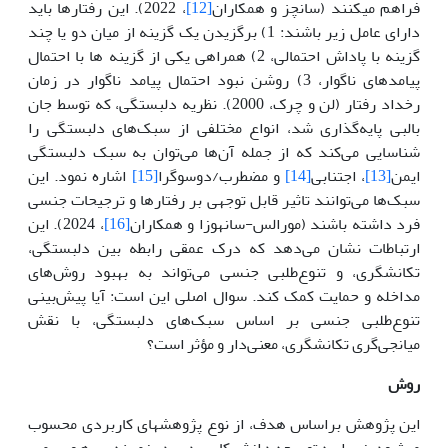
فراهم می­کنند (سانچز و همکاران
[12]
، 2022). این رفتارها باید
دارای عامل زیر باشند: 1) برگزیدن یک گزینه از میان دو یا چند
گزینه با پاداش احتمالی، 2) همراهی یکی از گزینه ها با احتمال
پیامدهای ناگوار، 3) روشن نبود احتمال پیامد ناگوار در زمان
رخداد رفتار (لن و چرک، 2000). نظریه دلبستگی، که توسط جان
بالبی پایه‌گذاری شد، انواع مختلفی از سبک‌های دلبستگی را
شناسایی می‌کند که از جمله آن‌ها می‌توان به سبک دلبستگی
ایمن
[13]
، اجتنابی
[14]
و مضطرب/دوسوگرا
[15]
اشاره نمود. این
سبک‌ها می‌توانند تاثیر قابل توجهی بر رفتارها و ترجیحات جنسی
فرد داشته باشند (مورالس-سانهوزا و همکاران
[16]
، 2024). این
ارتباطات نشان می‌دهد که درک عمقی رابطه بین دلبستگی،
تکانشگری، و تنوع‌طلبی جنسی می‌تواند به بهبود روش‌های
مداخله و حمایت کمک کند. سوال اصلی این است: آیا پیش‌بینی
تنوع‌طلبی جنسی بر اساس سبک‌های دلبستگی، با نقش
میانجی‌گری تکانشگری، معنی‌دار و مؤثر است؟
روش
این پژوهش براساس هدف، از نوع پژوهش­های کاربردی محسوب
می­شود، زیرا‌ به توسعه دانش کاربردی در زمینه بهره­وری می­