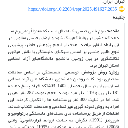
تهران، ایران.
https://doi.org/10.22034/spr.2025.491627.2035
چکیده
مقدمه:
تنوع طلبی جنسی یک اختلال است که معمولاً زمانی رخ می­
دهد که عشق در روابط کم رنگ شود و ارضای جنسی مطلوبی در
آن رابطه اتفاق نیافتد. هدف از انجام پژوهش حاضر، پیش­بینی
تنوع طلبی جنسی بر اساس سبک­های دلبستگی با نقش میانجی
تکانشگری در بین زوجین دانشجو‌ دانشگاه­های آزاد اسلامی
استان تهران بود.
روش:
روش پژوهش، توصیفی- همبستگی بر اساس معادلات
ساختاری بود. کلیه زوجین دانشجوی دانشگاه ­های آزاد اسلامی
استان تهران در سال تحصیلی 1402-1403که افراد پاسخ دهنده
181 نفر زن و 119 نفر مرد بودند. حجم نمونه، ‌287‌ نفر تعیین
شد. اما در نهایت 300 نفر پرسشنامه­ ها را تکمیل کردند. این
افراد به روش نمونه­ گیری غیر تصادفی‌ و هدفمند انتخاب شدند.
اطلاعات از طریق پرسشنامه­ های سبک‌‌های دلبستگی بارتولومیو و
هوروتیز (1991)، نگرش به خیانت (روابط فرازناشویی) واتلی
(2008) وتکانشگری بارت و همکاران (1995) جمع‌آوری شد.