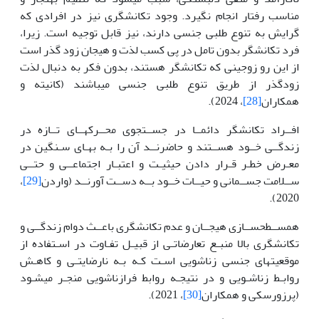
مناسب رفتار انجام نگیرد. وجود تکانشگری نیز در افرادی که
گرایش به تنوع طلبی جنسی دارند، نیز قابل توجیه است. زیرا،
فرد تکانشگر بدون تامل در پی کسب لذت و هیجان زود گذر است
از این رو زوجینی که تکانشگر هستند، بدون فکر به دنبال لذت
زودگذر از طریق تنوع طلبی جنسی می­باشند (کانیته و
همکاران
[28]
، 2024).
افــراد تکانشگر دائمــا در جســتجوی محــرک­هــای تــازه در
زندگــی خــود هســتند و حاضرنــد آن را بـه بهـای سـنگین در
معـرض خطـر قـرار دادن حیثیـت و اعتبـار اجتماعــی و حتــی
ســلامت جســمانی و حیــات خــود بــه دســت آورنــد (واردن
[29]
،
2020).
هم­ســطح­ســازی هیجــان و عدم تکانشگری باعــث دوام زندگــی و
تکانشگری بالا منبـع تعارضاتـی از قبیـل تفـاوت در اسـتفاده از
موقعیت­های جنسی زناشویی اسـت کـه بـه نارضایتـی و کاهـش
روابـط زناشـویی و در نتیجـه روابط فرا­زناشویی منجـر می­شـود
(پرزورسکی و همکاران
[30]
، 2021).