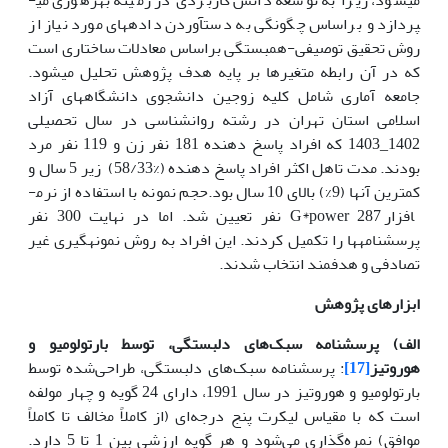
پردازد و براساس چگونگی به دست­آوردن داده­های مورد نیاز از
روش تحقیق توصیفی-همبستگی براساس معادلات ساختاری است
که در آن رابطه متغیر­ها بر پایه هدف پژوهش تحلیل می­شود.
جامعه آماری شامل کلیه زوجین دانشجوی دانشگاه­های آزاد
اسلامی استان تهران در رشته روانشناسی در سال تحصیلی
1402_1403 که افراد پاسخ دهنده 181 نفر زن و 119 نفر مرد
بودند. مدت تاهل اکثر افراد پاسخ دهنده (%58/33) زیر 5 سال و
کمترین آنها (9%) بالای 10 سال بود.حجم نمونه با استفاده از نرم­
افزار G*power ‌287‌ نفر تعیین شد. اما در نهایت 300 نفر
پرسشنامه­ها را تکمیل کردند. این افراد به روش نمونه­گیری غیر
تصادفی‌ و هدفمند انتخاب شدند.
ابزارهای پژوهش
الف) پرسشنامه سبک‌‌های دلبستگی، توسط بارتولومیو و
هوروتیز
[17]
: پرسشنامه سبک‌های دلبستگی، طراحی‌شده توسط
بارتولومیو و هوروتیز در سال 1991، دارای 24 گویه و چهار مولفه
است که با مقیاس لیکرت پنج درجه‌ای (از کاملاً مخالف تا کاملاً
موافق) نمره‌گذاری می‌شود و هر گویه ارزشی بین 1 تا 5 دارد.