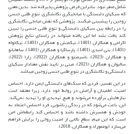
شامل صفر نبود. بنابراین فرض پژوهش پذیرفته شد. بدین معنی
که سبک­های دلبستگی با میانجیگری تکانشگری، تنوع طلبی جنسی
زوجین را پیش­بینی می­کنند. پژوهشی که نقش میانجی تکانشگری
را در رابطه بین سبک­های دلبستگی و تنوع طلبی جنسی را تبیین
کند یافت نشد اما این یافته می­تواند در راستای نتایج پژوهش
اکرامی و همکاران (1401)، نیک­منش و همکاران (1401)، نیکخواه
(1401)، بنی اسدی (1401)، پارسا­کیا و همکاران (1401)، ساهایانو
و همکاران (2023)، ناسیمنتو و همکاران (2022)، زارا (2022)،
سالیوان و همکاران (2021)، مبنی بر تایید نقش معنادار سبک­های
دلبستگی و تکانشگری در تنوع طلبی جنسی زوجین می­باشد.
در این تفسیر، فردی که سبک‌های دلبستگی ایمن دارد، احساس
امنیت، اطمینان و آرامش در روابط خود دارد، زیرا معتقد است
نیازهایش برآورده می‌شوند و هیچ تهدیدی او را تهدید نمی‌کند.
این، باعث می‌شود که در زندگی زناشویی، فرد احساس اعتماد به
خودش و همسرش داشته باشد و احساس کند رابطه‌اش امن
است، که این مهم، سطح بالایی از امنیت روانی را برایش فراهم
می‌سازد (یومموراد و همکاران، 2018).