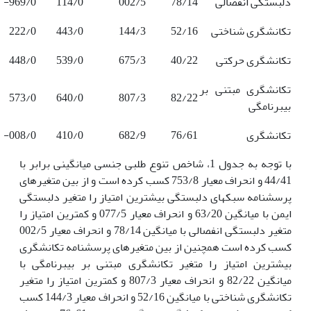
دلبستگی انفصالی
78/14
002/5
114/0
969/0-
تکانشگری شناختی
52/16
144/3
443/0
222/0
تکانشگری حرکتی
40/22
675/3
539/0
448/0
تکانشگری مبتنی بر
573/0
640/0
807/3
82/22
بی­برنامگی
تکانشگری
76/61
682/9
410/0
008/0-
با توجه به جدول 1، شاخص تنوع طلبی جنسی میانگینی برابر با
44/41 و انحراف معیار 753/8 کسب کرده است و از بین متغیر­های
پرسشنامه سبک­های دلبستگی بیشترین امتیاز را متغیر دلبستگی
ایمن با میانگین 63/20 و انحراف معیار 077/5 و کمترین امتیاز را
متغیر دلبستگی انفصالی با میانگین 78/14 و انحراف معیار 002/5
کسب کرده است همچنین از بین متغیر­های پرسشنامه تکانشگری
‌‌‌بیشترین امتیاز را متغیر تکانشگری مبتنی بر بی­برنامگی با
میانگین 82/22 و انحراف معیار 807/3 و کمترین امتیاز را متغیر
تکانشگری شناختی با میانگین 52/16 و انحراف معیار 144/3 کسب