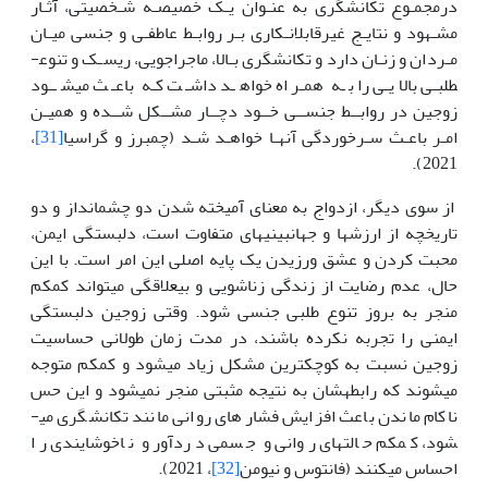
درمجمـوع تکانشگری به عنـوان یـک خصیصـه شـخصیتی، آثـار
مشـهود و نتایـج غیرقابل­انـکاری بـر روابـط عاطفـی و جنسی میـان
مـردان و زنـان دارد و تکانشگری بـالا، ماجراجویی، ریسـک و تنوع­
طلبـی بالایـی را بـه همـراه خواهـد داشـت کـه باعـث می­شــود
زوجین در روابــط جنســی خــود دچــار مشــکل شــده و همیـن
امـر باعـث سـرخوردگی آنهـا خواهـد شـد (چمبرز و گراسیا
[31]
،
2021).
از سوی دیگر، ازدواج به معنای آمیخته شدن دو چشم­انداز و دو
تاریخچه از ارزش­ها و جهان­بینی­های متفاوت است، دلبستگی ایمن،
محبت کردن و عشق ورزیدن یک پایه اصلی این امر است. با این
حال، عدم رضایت از زندگی زناشویی و بی­علاقگی می­تواند کمکم
منجر به بروز تنوع طلبی جنسی شود. وقتی زوجین دلبستگی
ایمنی را تجربه نکرده باشند، در مدت زمان طولانی حساسیت
زوجین نسبت به کوچکترین مشکل زیاد می­شود و کم­کم متوجه
می­شوند که رابطه­شان به نتیجه مثبتی منجر نمی­شود و این حس
ناکام ماندن باعث افزایش فشارهای روانی مانند تکانشگری می­
شود، کم­کم حالت­های روانی و جسمی دردآور و ناخوشایندی را
احساس می­کنند (فانتوس و نیومن
[32]
، 2021).