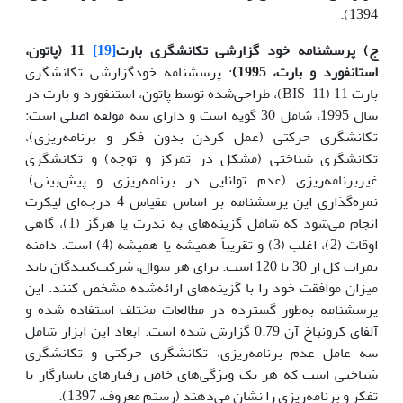
1394).
ج)
پرسشنامه خود گزارشی تکانشگری بارت
[19]
11 (پاتون،
استانفورد و بارت، 1995)
: پرسشنامه خودگزارشی تکانشگری
بارت 11 (BIS-11)، طراحی‌شده توسط پاتون، استنفورد و بارت در
سال 1995، شامل 30 گویه است و دارای سه مولفه اصلی است:
تکانشگری حرکتی (عمل کردن بدون فکر و برنامه‌ریزی)،
تکانشگری شناختی (مشکل در تمرکز و توجه) و تکانشگری
غیربرنامه‌ریزی (عدم توانایی در برنامه‌ریزی و پیش‌بینی).
نمره‌گذاری این پرسشنامه بر اساس مقیاس 4 درجه‌ای لیکرت
انجام می‌شود که شامل گزینه‌های به ندرت یا هرگز (1)، گاهی
اوقات (2)، اغلب (3) و تقریباً همیشه یا همیشه (4) است. دامنه
نمرات کل از 30 تا 120 است. برای هر سوال، شرکت‌کنندگان باید
میزان موافقت خود را با گزینه‌های ارائه‌شده مشخص کنند. این
پرسشنامه به‌طور گسترده در مطالعات مختلف استفاده شده و
آلفای کرونباخ آن 0.79 گزارش شده است. ابعاد این ابزار شامل
سه عامل عدم برنامه‌ریزی، تکانشگری حرکتی و تکانشگری
شناختی است که هر یک ویژگی‌های خاص رفتارهای ناسازگار با
تفکر و برنامه‌ریزی را نشان می‌دهند (رستم معروف، 1397).