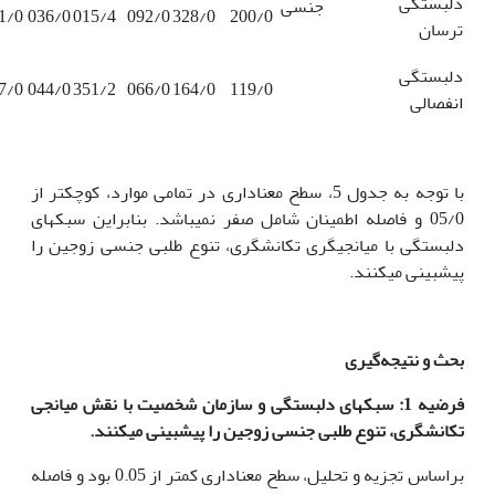
دلبستگی
جنسی
1/0
036/0
015/4
092/0
328/0
200/0
ترسان
دلبستگی
7/0
044/0
351/2
066/0
164/0
119/0
انفصالی
با توجه به جدول 5، سطح معناداری در تمامی موارد، کوچکتر از
05/0 و فاصله اطمینان شامل صفر نمی­باشد. بنابراین سبک­های
دلبستگی با میانجیگری تکانشگری، تنوع طلبی جنسی زوجین را
پیش­بینی می­کنند.
بحث
و نتیجه‌گیری
فرضیه 1: سبک­های دلبستگی و سازمان شخصیت با نقش میانجی
تکانشگری، تنوع طلبی جنسی زوجین را پیش­بینی می­کنند.
براساس تجزیه و تحلیل، سطح معناداری کمتر از 0.05 بود و فاصله