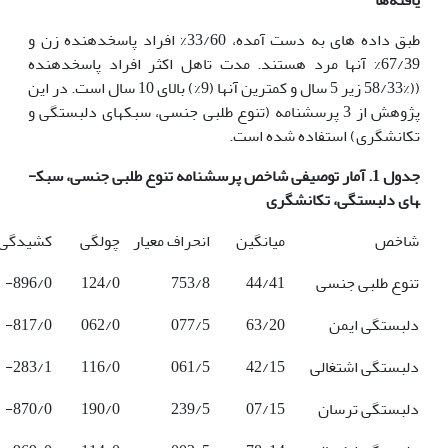
طبق داده های به دست آمده، 33/60% افراد پاسخ­دهنده زن و
67/39% آنها مرد هستند. مدت تاهل اکثر افراد پاسخ­دهنده
((%58/33 زیر 5 سال و کمترین آنها (9%) بالای 10 سال است. در این
پژوهش از 3 پرسشنامه (تنوع طلبی جنسی، سبک­های دلبستگی و
تکانشگری) استفاده شده است.
جدول 1. آمار توصیفی شاخص پرسشنامه تنوع طلبی جنسی، سبک­
های دلبستگی، تکانشگری
شاخص
میانگین
انحراف معیار
چولگی
کشیدگی
تنوع طلبی جنسی
44/41
753/8
124/0
896/0-
دلبستگی ایمن
63/20
077/5
062/0
817/0-
دلبستگی اشتغالی
42/15
061/5
116/0
283/1-
دلبستگی ترسان
07/15
239/5
190/0
870/0-