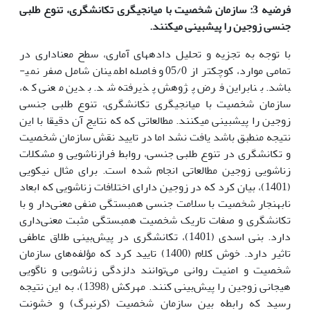
فرضیه 3: سازمان شخصیت با میانجیگری تکانشگری، تنوع طلبی
جنسی زوجین را پیش­بینی می­کنند.
با توجه به تجزیه و تحلیل داده­های آماری، سطح معناداری در
تمامی موارد، کوچکتر از 05/0 و فاصله اطمینان شامل صفر نمی­
باشد. بنابراین فرض پژوهش پذیرفته شد. بدین معنی که،
سازمان شخصیت با میانجیگری تکانشگری، تنوع طلبی جنسی
زوجین را پیش­بینی می­کنند. مطالعاتی که که نتایج آن دقیقا با این
نتیجه منطبق باشد یافت نشد اما در تایید نقش سازمان شخصیت
و‌ تکانشگری در تنوع طلبی جنسی، روابط فرازناشویی و مشکلات
زناشویی زوجین مطالعاتی انجام شده است. برای مثال نیکویی
(1401)، بیان کرد که در زوجین دارای اختلافات زناشویی که ابعاد
نابهنجار شخصیت با سلامت جنسی همبستگی منفی معنی‌دار و با
تکانشگری و صفات تاریک شخصیت همبستگی مثبت معنی‌داری
دارد. بنی اسدی (1401)، تکانشگری در‌‌ پیش‌بینی طلاق عاطفی
تاثیر دارد. خوش کلام (1400) تایید کرد که مؤلفه‌های سازمان
شخصیت و امنیت روانی می‌توانند دلزدگی زناشویی و ناگویی
هیجانی زوجین را پیش‌بینی کنند. مهرکش (1398)، به این نتیجه
رسید که رابطه بین سازمان شخصیت (کرنبرگ) و خشونت