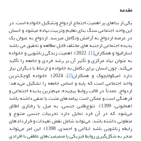
مقدمه
یکی از بناهای پر اهمیت اجتماع, ازدواج وتشکیل خانواده است. در
این واحد اجتماعی سنگ بنای تعلیم وتربیت نهاده می­­شود و انسان
در عرصه ازدواج به آرامش وتکامل میرسد. ازدواج به عنوان یک
پدیده اجتماعی ازجنبه های مختلف قابل مطالعه و تحقیق می باشد
(سارالیوا و همکاران
[1]
، 2022). اهمیت زندگی زناشویی و خانواده
به عنوان نهاد مرکزی و تأثیر آن بر رشد فردی و جامعه را تأکید
می‌کند، چون انسان برای تکامل به خانواده و ارتباط با دیگران نیاز
دارد (میکولایچوک و همکاران
[2]
، 2024). خانواده کوچک‌ترین
واحد اجتماعی است که پایه و اساس جامعه را تشکیل می‌دهد؛
ازدواج، عمدتاً در قالب روابط پیچیده، مهم‌ترین پدیده اجتماعی و
فرهنگی است و ممکن است پیامدهای مثبت یا منفی داشته باشد
(همایونی، 1399). تنوع‌طلبی جنسی، به میل یا رفتاری اطلاق
می‌شود که در آن فرد تمایل دارد تجربیات جنسی متنوع و
متفاوتی داشته باشد، می‌تواند شامل نقض تعهدات و قراردادهای
رابطه زناشویی باشد (بلاغی و احمدی، 1398). این امر می‌تواند
منجر به شکل‌گیری روابط فیزیکی یا صمیمیت‌های عاطفی با افرادی