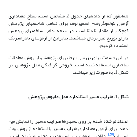
همانطور که از داده­های جدول 2 مشخص است، سطح معناداری
آزمون کولموگروف- اسمیرنوف برای‌ تمامی شاخص­های پژوهش
کوچکتر از مقدار 05/0 است. در نتیجه تمامی شاخص­های پژوهش
دارای توزیع غیر نرمال می­باشند. بنابراین از آزمون­های ناپارامتریک
استفاده کردیم.
در این قسمت برای بررسی فرضیه­های پژوهش، از روش معادلات
ساختاری استفاده شده است. خروجی گرافیکی مدل پژوهش در
شکل 1، به صورت زیر می­باشد.
شکل 1. ضرایب مسیر استاندارد مدل مفهومی پژوهش
اعداد نوشته شده بر روی مسیرها ضرایب مسیر را نمایش می­
دهد. برای آزمون معناداری ضرایب مسیر با استفاده از روش بوت
[20]
استراپ
مقادیر آزمون تی-استیودنت محاسبه شده است.