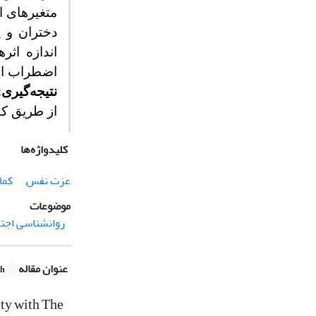
متغیرهای ا
دختران و پ
اندازه اث
اضطراب اجتما
نتیجه‌گیری:
از طریق ک
کلیدواژه‌ها
عزت نفس
کما
موضوعات
روانشناسی اجت
عنوان مقاله
sh
ty with The