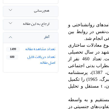
هم رسانی
ارجاع به این مقاله
مدهای روانشناختی و
‌نفس در روابط بین
آمار
ی انجام شد.
وع معادلات ساختاری
تعداد مشاهده مقاله
1,499
مشهد در سال تحصیلی
تعداد دریافت فایل
680
460
نفر از
اصل مقاله
اضطراب بدنی اجتماعی
(هارت و همکاران، 1989)، مقیاس کمال‌گرایی (نجاریان و همکاران، 1387)، پرسشنامه
اضطراب نوجوانان (لاگریکا و لوپز، 1998) و مقیاس عزت‌نفس (روزنبرگ، 1965) را تکمیل
ون،
t
مستقل و تحلیل
مستقیم و به واسطه
 تفاوت‌های جنسیتی در