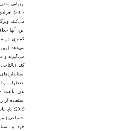
ارزیابی منفی
2013). ا
می‌کنند ویژگی
این، آنها حد
کمتری در معر
می‌دهد
(وین 
می‌گیرند و م
کند (بالتاچی و 
استانداردها
اضطراب و اف
بدن، باعث اح
استفاده از 
2019؛
پاپا پان
خود و استان