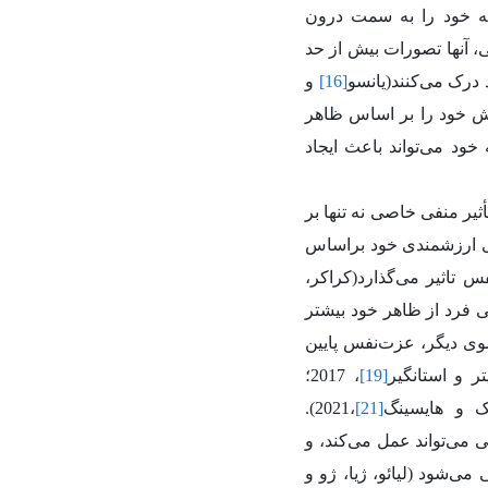
وجه خود را به سمت درون
، آنها تصورات بیش از حد
د درک می‌کنند(یانسو
[16]
و
زش خود را بر اساس ظاهر
 خود می‌تواند باعث ایجاد
ثیر منفی خاصی نه تنها بر
یابی ارزشمندی خود براساس
 تاثیر می‌گذارد(کراکر،
یتی فرد از ظاهر خود بیشتر
اس خود ارزشمندی کلی هم بدتر می‌شود(تیگمن، 2005). از سوی دیگر، عزت‌نفس پایین
[19]
، 2017؛
).
،2021
[21]
می‌تواند عمل می‌کند، و
 می‌شود (
لیائو، ژیا، ژو و