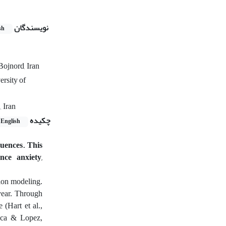
نویسندگان
sh
Bojnord, Iran
ersity of
, Iran
چکیده
English
quences. This
nce anxiety,
tion modeling.
year. Through
 (Hart et al.,
reca & Lopez,