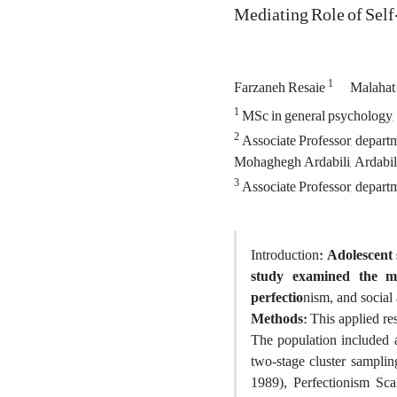
Mediating Role of Sel
1
Farzaneh Resaie
Malaha
1
MSc in general psychology, d
2
Associate Professor, departm
Mohaghegh Ardabili, Ardabil,
3
Associate Professor, departm
: Adolescent 
Introduction
study examined the med
perfectio
nism, and social
Methods:
This applied res
The population included 
two-stage cluster samplin
1989), Perfectionism Sca