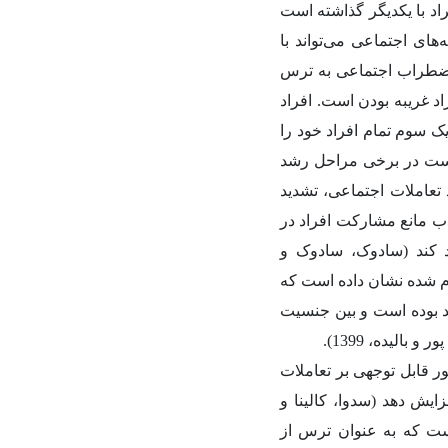
راد با یکدیگر گذاشته است
ه‌های اجتماعی می‌تواند با
20). اضطراب اجتماعی به ترس
اد غریبه بودن است. افراد
 سوم تمام افراد خود را
 است در برخی مراحل رشد
 تعاملات اجتماعی، تشدید
ب مانع مشارکت افراد در
د کند (سادوک، سادوک و
نجام شده نشان داده است که
اعی متوسط 39/5 درصد و اضطراب اجتماعی شدید 53/5 درصد بوده است و بین جنسیت
لیده، 1399).
ور قابل توجهی بر تعاملات
را افزایش دهد (سدوا، کالینا و
 که به عنوان ترس از