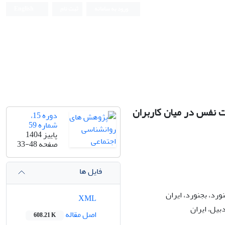
ورود به سامانه
ثبت نام
English
ت نفس در میان کاربران
دوره 15،
شماره 59
پاییز 1404
صفحه
33-48
فایل ها
رد، بجنورد، ایران
XML
بیل، ایران
اصل مقاله
608.21 K