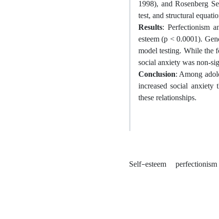
1998), and Rosenberg Sel
test, and structural equat
Results
: Perfectionism a
esteem (p < 0.0001). Gende
model testing. While the f
social anxiety was non-sig
Conclusion
: Among adole
increased social anxiety 
these relationships.
Self-esteem
perfectionism