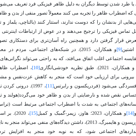
 یا طرد شدن توسط دیگران به دلیل ظاهر فیزیکی فرد تعریف می‌شود
فرادی که اضطراب ظاهر را تجربه می کنند معمولاً تصور منفی از بدن و ظا
‌هایی از بدنشان را که دوست ندارند، استتار کنند
(بالتاچی، یلماز و 
اقل تماس فیزیکی را ترجیح می‌دهند و در عوض از ارتباطات اینترنتی 
ض قرار گرفتن دارد و همچنین راه آسان‌تری برای دستکاری تصویر
اشتین
[9]
و همکاران، 2015). در شبکه‌های اجتماعی، مردم
قایسه اجتماعی اغلب اتفاق می‌افتد، که به راحتی می‌تواند نگرانی‌ها
همکاران، 2021).
طبق نظریه خودشی‌انگاری
[10]
، اضطراب ظاهر
ی بیرونی برای ارزیابی خود است که منجر به کاهش عزت‌نفس و مشک
سردگی می‌شود (فردریکسون و رابرتس
[11]
، 1997). درونی کرد
ساس نقص شده و نارضایتی از بدن و ظاهر خود می‌گردد(هولند و ت
رسانه‌های اجتماعی به شدت با اضطراب اجتماعی مرتبط است (تراس
و
[14]
و همکاران، 2023؛ هاوز، زیمر-گمبک و کمبل
[15]
، 2020).
بر اس
اجتماعی ( موریسون و هایمبرگ، 2013)، داشتن دیدگاه‌های منفی می‌توا
داردهای اجتماعی شود، که به نوبه خود منجر به افزایش ترس