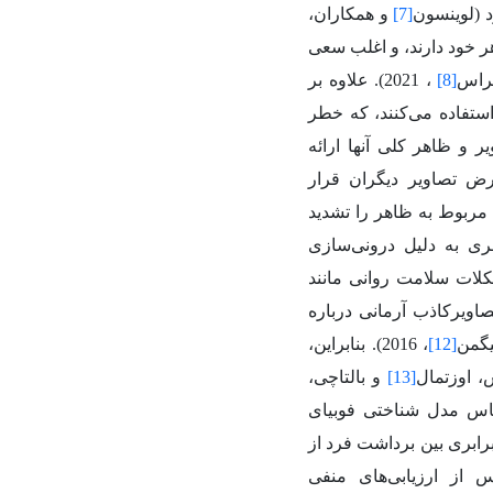
 (لوینسون
[7]
و همکاران،
هر خود دارند، و اغلب سعی
تراس
[8]
، 2021).
علاوه بر
استفاده می‌کنند، که خطر
 و ظاهر کلی آنها ارائه
 در معرض تصاویر دیگران قرار
ی مربوط به ظاهر را تشدید
ی به دلیل درونی‌سازی
لات سلامت روانی مانند
ن تصاویرکاذب آرمانی درباره
یگمن
[12]
، 2016). بنابراین،
، اوزتمال
[13]
و بالتاچی،
اس مدل شناختی فوبیای
ند منجر به نابرابری بین برداشت فرد از
 از ارزیابی‌های منفی