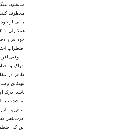
می‌شود.
هنگا
معطوف کنند و
منفی از خود ر
همکاران، 2015)
خود قرار دهند
اضطراب اجتم
وقتی افراد
ادراک و رضای
ظاهر در مقای
لوهتانن و س
به شدت با ا
ساهین، بارو
عزت‌نفس به ع
این که اضطر