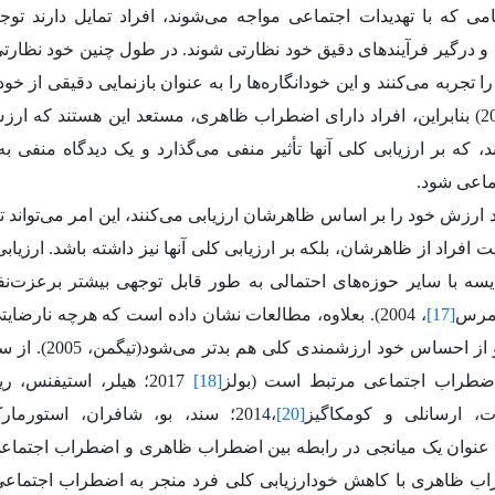
می که با تهدیدات اجتماعی مواجه می‌شوند، افراد تمایل دارند ت
 درگیر فرآیندهای دقیق خود نظارتی شوند.
در طول چنین خود نظارتی
ا تجربه می‌کنند و این خودانگاره‌ها را به عنوان بازنمایی دقیقی از خو
بنابراین، افراد دارای اضطراب ظاهری، مستعد این هستند که ار
، که بر ارزیابی کلی آنها تأثیر منفی می‌گذارد و یک دیدگاه منفی به
اعی شود.
 ارزش خود را بر اساس ظاهرشان ارزیابی می‌کنند، این امر می‌تواند تأ
ت افراد از ظاهرشان، بلکه بر ارزیابی کلی آنها نیز داشته باشد. ارز
سه با سایر حوزه‌های احتمالی به طور قابل توجهی بیشتر برعزت‌نفس
امرس
[17]
، 2004). بعلاوه، مطالعات نشان داده است که هرچه نارضا
باشد، درک او از احس
ضطراب اجتماعی مرتبط است (بولز
[18]
2017؛ هیلر، استیفنس، ریتر و استانگیر
ت، ارسانلی و کومکاگیز
[20]
،2014؛ سند، بو، شافران، استورمارک و هایسینگ
نوان یک میانجی در رابطه بین اضطراب ظاهری و اضطراب اجتماعی 
اب ظاهری با کاهش خودارزیابی کلی فرد منجر به اضطراب اجتماعی