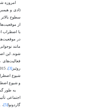
امروزه شبک
(ادی و هیمبر
سطوح بالاتر
از موقعیت‌های
با اضطراب اج
در موقعیت‌ها
مانند نوجوان
شوند. این اض
فعالیت‌های 
روئیز
[3]
و شیوع اضطراب
به طور گس
اجتماعی تأثیر
گاردونوا
[5]
، 2021؛