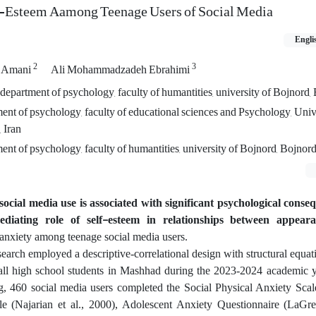
f-Esteem Aamong Teenage Users of Social Media
Engli
2
3
t Amani
Ali Mohammadzadeh Ebrahimi
epartment of psychology, faculty of humantities, university of Bojnord, 
ent of psychology, faculty of educational sciences and Psychology, Univ
 Iran
ent of psychology, faculty of humantities, university of Bojnord, Bojnord
social media use is associated with significant psychological conse
iating role of self-esteem in relationships between appeara
 anxiety among teenage social media users.
earch employed a descriptive-correlational design with structural equa
all high school students in Mashhad during the 2023-2024 academic 
g, 460 social media users completed the Social Physical Anxiety Scale
le (Najarian et al., 2000), Adolescent Anxiety Questionnaire (LaG