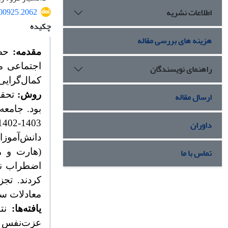
500925.2062
اطلاعات نشریه
چکیده
هزینه های بررسی مقاله
مقدمه:
حضو
اجتماعی م
راهنمای نویسندگان
کمال‌گرایی
روش:
تحقی
ارسال مقاله
بود. جامع
داوران
1403-1402 بود. نمونه‌گیری به روش خوشه‌ای دومرحله‌ای انجام گرفت. تعداد
دانش‌آموزا
تماس با ما
کردند. تجز
معادلات س
یافته‌ها:
نتا
عزت‌نفس بر 