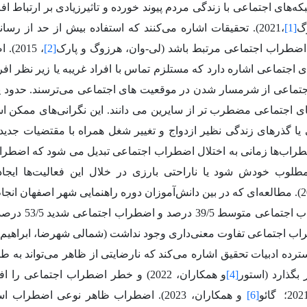
ه‌های اجتماعی با زندگی مردم پیوند خورده و تاثیرزیادی بر ارتباط اف
گ
[1]
،2021). تحقیقات اشاره می‌کنند که استفاده بیش از حد از رسان
 اضطراب اجتماعی مرتبط باشد (لی
-وان، هرزوگ و پارک
[2]
، 15
 اجتماعی اشاره دارد که مستلزم تماس با افراد غریبه یا زیر نظر افر
تماعی از شرمسار شدن در موقعیت های اجتماعی می‌ترسند. حدود یک
ی اجتماعی مضطرب تر از سایرین می دانند. این نگرانی‌های ممکن
ی یا گذرهای زندگی نظیر ازدواج و تغییر شغل همراه با مقتضیات جدید
طراب‌ها زمانی به اختلال اضطراب اجتماعی تبدیل می شود که اضطرا
مطلوب خودش شود یا ناراحتی بارزی در خلال این فعالیت‌ها ایجا
، 2015). مطالعه‌ای که در بین دانش‌آموزان دوره راهنمایی شهر اصفهان ا
شیوع اضطراب اجتم
 اجتماعی تفاوت معنی‌داری وجود نداشت (شمالی شهرضا، ابراهیم پور و با
ترده ادبیات
تحقیق
اشاره می‌کند که
نارضایتی از ظاهر می‌تواند به ط
 بگذارد (استور
[4]
و همکاران، 2022) و خطر اضطراب اجتماعی 
گائو
[6]
و همکاران، 2023).
اضطراب ظاهر نوعی اضطراب است