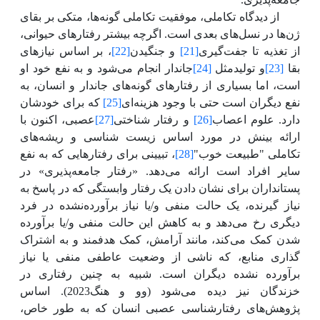
از دیدگاه تکاملی، موفقیت تکاملی گونه‌ها، متکی بر بقای
ژن‌ها در نسل‌های بعدی است. اگرچه بیشتر رفتارهای حیوانی،
از تغذیه تا جفت‌گیری
[21]
و جنگیدن
[22]
، بر اساس نیازهای
بقا
[23]
و تولیدمثل
[24]
جاندار انجام می‌شود و به نفع خود او
است، اما بسیاری از رفتارهای گونه‌های جاندار و انسان، به
نفع دیگران است حتی با وجود هزینه‌ای
[25]
که برای خودشان
دارد. علوم اعصاب
[26]
و رفتار شناختی
[27]
عصبی، اکنون با
ارائه بینش در مورد اساس زیست شناسی و ریشه
های
تکاملی "طبیعت خوب"
[28]
، تبیینی برای رفتارهایی که به نفع
سایر افراد است ارائه می‌دهد. «رفتار جامعه‌پذیری» در
پستانداران برای نشان دادن یک رفتار وابستگی که در پاسخ به
نیاز گیرنده، یک حالت منفی و/یا نیاز برآورده‌نشده در فرد
دیگری رخ می‌دهد و به کاهش این حالت منفی و/یا برآورده
شدن کمک می‌کند، مانند آرامش، کمک هدفمند و به اشتراک
گذاری منابع، که ناشی از وضعیت عاطفی منفی یا نیاز
برآورده نشده دیگران است. شبیه به چنین رفتاری در
خزندگان نیز دیده می‌شود (وو و هنگ2023). اساس
پژوهش‌های رفتارشناسی عصبی انسان که به طور خاص،