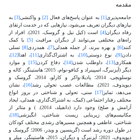
مقدمه
جامعه‌پذیری
[1]
به عنوان پاسخ‌های فعال
[2]
و واکنشی
[3]
به
نیازهای دیگران تعریف می‌شود، نیازهایی که در خدمت ارتقای
رفاه دیگران
[4]
است
(کیل نیل و گروسک، 2021).
افراد از
راه‌های مختلفی می‌توانند از دیگران مراقبت
[5]
یا کمک
کنند
[6]
و بهره ببرند، از جمله همدلی
[7]
، همدردی
[8]
تسلی
دادن
[9]
، نوع دوستی
[10]
، به اشتراک‌گذاری
[11]
، اهدا
[12]
،
همکاری
[13]
، داوطلب شدن
[14]
، دفاع کردن
[15]
و موارد
دیگر
(آیزنبرگ، اسپینراد و کنافو-نوام، 2015؛ هاستینگز، کاله و
نوسلویچی، 2014؛ پادیلا-واکر و کارلو، 2014، گروسک و
دیویدوف، 2021).
مطالعات عصب تحولی رشد
[16]
،
نشان
می‌دهد، تمایز
[17]
سنی، تحولی و شناختی در بروز انواع
مختلف رفتار اجتماعی
(کمک، به
ا
شتراک‌گذاری، همدلی، ایجاد
آرامش و صلح) وجود دارد (دانفیلد، 2014).
) و متاثر از
مکانیسم‌های زیربنایی زیست شناختی، انگیزشی
[18]
،
شناختی، عاطفی و همچنین مسیرهای رشدی مختلف کودکان
در طول دوره رشد است (گرینسپن و ویدر، 2006؛ گروسک و
دیویدوف، 2021؛ آیزنبرگ و دیگران، 2015، هاستینگز،
میلر و