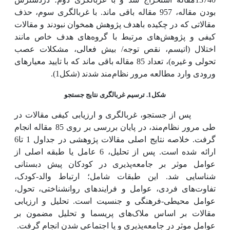
بودن مقاله، 957 مقاله باقی ماند. با غربالگری سوم، حذف
مقالاتی که در چکیده باهدف پژوهش همخوان نبودند و مقالات
کیفی و پژوهش‌های مرتبط با گروه‌های هدف خاص مانند
اختلال (اتیسم، نقص توجه/ بیش فعالی، مشکلات عصب
تحولی و غیره)، تعداد
85
مقاله باقی ماند که با تایید معیارهای
ورودی وارد مطالعه مرور نظام‌مند شدند (شکل1).
شکل1.
ترسیم غربالگری نتایج جستجو
پس از جستجو، غربالگری و ارزیابی کیفی مقالات در
طی مرور نظام‌مند، در پایان بررسی بر روی
85
مقاله انجام
گرفت. خلاصه نتایج اصلی مقالات پژوهشی در جداول 1 تا6
ارائه شده است. پس از تحلیل، 6 عامل یا طبقه اصلی از
عوامل موثر بر جامعه‌پذیری در کودکان پیش دبستانی
شناسایی شد. این طبقات شامل؛ ارتباط والد-کودک،
تفاوت‌های فردی، عوامل و
فرایندهای روانشناختی، تحول،
عوامل محیطی-فرهنگی و
جنسیت است. تحلیل و ارزیابی
مقالات بر اساس ملاک‌های پریسما و تحلیل مضمون بر
عوامل موثر در جامعه‌پذیری و یا اجتماعی شدن انجام گرفت.