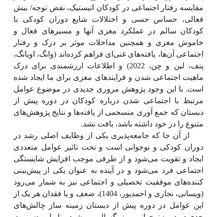
مقایسه رفتار اجتماعی در کودکان اتیستیک، نقص توجه/ بیش
فعالی، حساس حسی و اختلالات شایع دوران کودکی با
کودکان سالم در عملکرد مغزی آنها و مسیرهای فعال و
خاموش مغزی و همچنین مداخلات موثر بر درک و رفتار
اجتماعی آن‌ها، یافته‌های غنی‌ای فراهم کرده‌اند (وانگ، اویانگ،
پنف، لین و چن،
2022
)
و اطلاعات ارزشمندی برای درک
ماهیت اجتماعی شدن و فرایندهای مغزی برای ما ایجاد شده
است. با این وجود پژوهش مروری جدیدی در موضوع عوامل
مرتبط با اجتماعی شدن درباره کودکان در دوره پیش از
دبستان که جمع آوری منسجمی از یافته‌ها و نتایج پژوهش‌های
متنوع را در خود داشته باشد، یافت نشد.
از آن جا که جامعه‌پذیری یکی از وظایف اصلی رشد در
دوران کودکی و نوجوانی است و تحت تاثیر عوامل متعددی
ایجاد و تقویت می‌شود و از طرفی موجب افزایش شایستگی
اجتماعی فرد می‌شود و در آینده به عنوان یکی از پیش‌بینی
کننده‌های موفقیت تحصیلی و اجتماعی نیز به شمار می‌رود
(ویسانی، نجاری و احمدپور، 1404)، ضعف و یا فقدان هر یک از
این عوامل در دوره پیش از دبستان زمینه ساز چالش‌های
جدی در دوره نوجوانی و بزرگسالی می‌شود.
بنابر‌این ضرورت