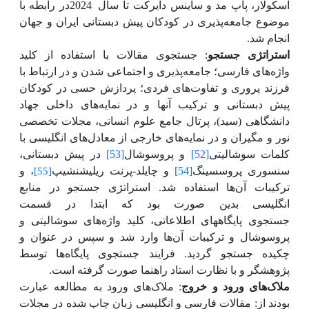
اسکولار، پاپ مد و ساینس دایرکت
تا سال
2024
در رابطه با
موضوع جامعه‌پذیری در کودکان پیش دبستانی ایران و جهان
انجام شد.
استراتژی جستجو
: جستجوی مقالات با استفاده از کلید
واژه‌های فارسی؛ جامعه‌پذیری و اجتماعی شدن
و
در ارتباط با
فرزند پروری و تفاوت‌های فردی؛ پردازش حسی در کودکان
پیش دبستانی و ترکیب آنها و در نمایه‌های داخلی جهاد
دانشگاهی (سید
)، پرتال جامع علوم انسانی، مجلات تخصصی
نور و مگیران و در نمایه‌های
خارجی از معادل‌های انگلیسی با
کلمات سوشالیتی
[52]
و پروسوشال
[53]
در
پیش دبستانی
،
سنسوری پروسسینگ
[54]
و چایلد-پرنت ریلیشنشیپ
، و
[55]
ترکیبات آن‌ها استفاده شد. استراتژی جستجو در منابع
انگلیسی بدین صورت بود که ابتدا در قسمت
جستجوی
پایگاههای اطلاعاتی، کلید واژه‌های
سوشالیتی و
پروسوشال و
ترکیبات آن‌ها وارد شد و سپس
در
عنوان و
چکیده جستجو گردید. فرایند جستجوی پایگاه‌ها توسط
پژوهشگر و با نظارت استاد راهنما صورت گرفته است
.
ملاک‌های ورود و خروج
: ملاک‌های ورود به مطالعه عبارت
بودند از: مقالات فارسی و انگلیسی زبان چاپ شده در مجلات