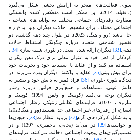
سوم، فعالیت‌های منجر به آرامش بخشی شکل می‌گیرد
(دانفیلد
،
2014). این ممکن است منعکس کننده وابستگی
متفاوت رفتارهای اجتماعی مختلف به توانایی‌های شناختی-
اجتماعی مختلف برای تشخیص حالات دیگران و/یا ابداع راه
حل باشد (وو و هنگ، 2023).
در طول چند دهه گذشته، دو
تفسیر شناختی متضاد درباره چگونگی استنباط حالات
ذهنی
[33]
دیگران ارائه شده است. در تئوری شبیه سازی
[34]
،
کودکان از ذهن خود به عنوان مدلی برای درک ذهن دیگران
استفاده می‌کنند و از عقاید یا استنباط خود و تجربیات خود
برای پیش بینی
[35]
عقاید یا واکنش دیگران بهره می‌برند. در
دیدگاه تئوری-تئوری،
[36]
افراد کمتر به دانش خود و بیشتر به
دانش عینی، مشاهدات و جمع‌آوری قوانین درباره رفتار
دیگران توجه می‌کنند (کوپنیک و ولمن، 1994؛ کوپنیک و
ملزوف، 1997).
فرایندهای
تکاملی-ژنتیکی رفتار اجتماعی
انسان، از رفتارهای غیر اجتماعی جدا هستند (وو و هنگ2023)
و به شکل کارکردهای گرم
[37]
برپایه انتظارات
[38]
، هیجان‌ها
و خواسته‌ها
[39]
در می‌آید (نجاتی، تاجمیری، 1397) و در
تصمیم
گیری‌های پیچیده اجتماعی دخالت می‌کنند. فرایندهای
واسطه ادراک
[40]
حالات عاطفی دیگران و درک وضعیت