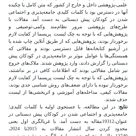
علمی-پژوهشی داخل و خارج از کشور که متن کامل یا چکیده
آنها در دسترس بود با کلمات کلیدی جامعه‌پذیری و اجتماعی
شدن در کودکان پیش دبستانی به دست آمد. مقالات با
طرح‌های پژوهشی مرور نظام‌مند وکمی-توصیفی و
پژوهش‌هایی که با توجه به چک لیست
پریسما از کفایت لازم
برخوردار بودند، پژوهش‌هایی که از طریق آنلاین چاپ شده یا
در آرشیو کتابخانه‌ها قابل دسترسی بودند و مقالاتی که
همبستگی‌ها یا عوامل موثر بر جامعه‌پذیری در کودکان پیش
دبستانی را گزارش دادند، وارد پژوهش شدند. ملاک‌های خروج
نیز شامل مقالاتی بودند که اطلاعات کافی در بر نداشتند،
پژوهش‌هایی که با توجه به چک لیست
پریسما
از کفایت لازم
برخوردار نبوده یا دارای ضعف‌های روش شناسی جدی بودند،
مقالات کیفی، مداخله‌های آموزشی و اثربخشی‌ها از لیست
حذف شدند.
نتایج
:
در این مطالعه، با جستجوی اولیه با کلمات کلیدی؛
جامعه‌پذیری و اجتماعی شدن در کودکان پیش دبستانی در
عنوان،
19312
مقاله به دست آمد. با غربالگری اول یعنی
محدود کردن سال انتشار مقالات به 2015تا 2024،
13740مقاله استخراج شد و با غربالگری دوم؛ دردسترس