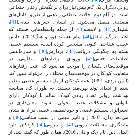
روانی دیگران یک گام پیش نیاز برای برانگیختن رفتار اجتماعی
است. در گام دوم، حالات عاطفی و ذهنی از طریق کانال‌های
متعددی منتقل می‌شود. در انسان، حس‌های بینایی
[41]
،
شنیداری
[42]
و لامسه
[43]
از جمله واسطه‌هایی هستند که
اغلب درگیر انتقال
[44]
پیام هستند (وو و هنگ2023). دانش
عصب شناختی کنونی مشخص کرده است، سیستم عصبی
بسته به چگونگی دریافت
[45]
، پردازش
[46]
و سازماندهی
اطلاعات حسی
[47]
ورودی، رفتارهای متفاوتی در
موقعیت‌های یکسان را موجب می‌شود که علت رفتارهای
متفاوت کودکان در موقعیت‌های مختلف را می‌تواند تبیین کند
(امین یزدی، 1391).
همه کودکان از یک سیستم عصبی تنظیم
شده از ابتدای تولد بهره‌مند نیستند، به طوری که،
مقایسه
بهداشت روانی تعداد
زیادی کودک سالم با کودکان دارای
ناتوانی و مشکلات عصب تحولی، تفاوت معنی‌داری در
استراتژی سیستم عصبی و خود تنظیمی
عصبی
در آن‌ها نشان
می‌دهد
(دان، 2007
) و تاثیر مهمی در سبب شناسی
[48]
و
ماندگاری مشکلات درونی
[49]
و بیرونی
[50]
کودکان دارد
(لیتل،
دین
، تام چک و دان، 2016).
همان طور که گفته شد، از