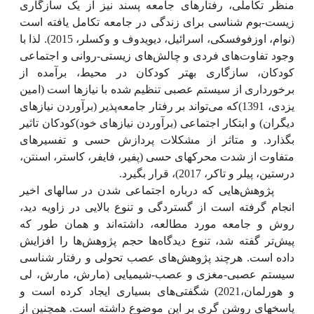
منظر تکاملی، رفتارهای جامعه پسند نیز از یک سازگاری
زیست-بوم شناسی برای زندگی در جامعه تکامل یافته است
(نوام، اوزفوفسکی، اسرائیل، دیویدوف و وکسلر، 2015). لذا با
وجود تفاوت‌های فردی و چالش‌های زیستی-روانی و اجتماعی
کودکان، سازگاری بهتر کودکان در محیط، برآمده از
برخورداری از سیستم عصبی تنظیم شده با نیازها است (امین
یزدی، 1391)که می‌تواند بر رفتار جامعه‌پذیر (برآوردن نیازهای
دیگران) و ابتکار اجتماعی (برآوردن نیازهای خود)کودکان تاثیر
بگذارد. و متاثر از مشکلات پردازش حسی و تفسیرهای
متفاوت از شدت محرکهای حسی (پفیر، فایفر، کاستر، اسنتن،
درستین، پیلر و تاکر، 2017)، قرار بگیرد.
پژوهش‌هایی که درباره اجتماعی شدن در سالهای اخیر
انجام گرفته است از گستردگی و تنوع بالایی در زاویه دید،
روش و جامعه مورد مطالعه، داشته‌اند و همان طور که
پیش‌تر گفته شد، تنوع دیدگاه‌ها حجم پژوهش‌ها را افزایش
داده است. هرچند پژوهش‌های عصب تحولی و رفتار شناسی
سیستم عصبی-مغزی و عصب-شیمیایی (مارش، مارش، لی
و هورلمان،2021) شگفتی‌های بسیاری ایجاد کرده است و
پاسخهای روشن گری بر این موضوع داشته است. همچنین از