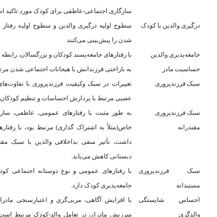
سازگاری اجتماعی-عاطفی برای کودک مورد تاکید ا
درگیری
والدین با کودک
سطوح اولیه درگیری والدین و سطوح اولیه رفتار
شدن را پیش‌بینی می‌کنند.
جامعه‌پذیری والدین
با رفتارهای جامعه‌پسند کودکان و بزرگسالان، رابط
حساسیت مادر
به ناراحتی فرزندانش با هیجانات اجتماعی شدن مر
سبک فرزندپروری
تغییرات در سبک وکیفیت فرزندپروری با تفاوت‌ها
عصبی مرتبط با پردازش احساسات و تنظیم کودکان 
سبک فرزندپروری
به طور مثبت با رفتارهای عمومی، عاطفی، سازگا
مقتدرانه
خاص(مثلاً به اشتراک گذاری) مرتبط بود، با رفتار
داشت، تأثیر منفی بداخلاقی والدین با سبک مقت
دبستانی کاهش می‌یابد.
سبک فرزندپروری
با رفتارهای عمومی و نوع دوستانه اجتماعی کود
مستبدانه
جامعه‌پذیری کودک دارد.
احساس شایستگی
با افزایش آگاهی، مربی‌گری و اعتبارسنجی ماد
والدگری
سرزنش مادران در تعامل والد-کودک مرتبط است 