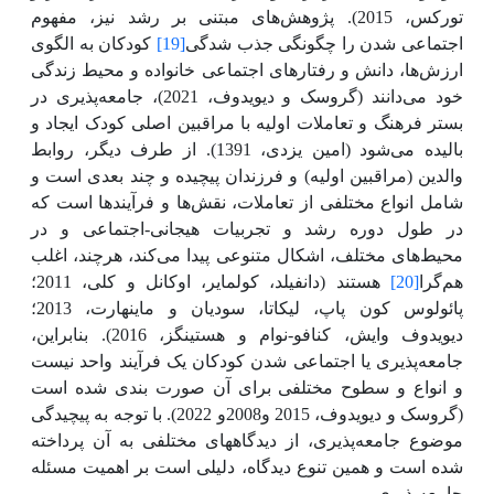
تورکس، 2015). پژوهش‌های مبتنی بر رشد نیز، مفهوم
اجتماعی شدن را چگونگی جذب شدگی
[19]
کودکان به الگوی
ارزش‌ها، دانش و رفتار‌های اجتماعی خانواده و محیط زندگی
خود می‌دانند
(گروسک و دیویدوف، 2021)، جامعه‌پذیری در
بستر فرهنگ و تعاملات اولیه با مراقبین اصلی کودک ایجاد و
بالیده می‌شود
(امین یزدی، 1391). از طرف دیگر، روابط
والدین
(مراقبین اولیه) و فرزندان پیچیده و چند بعدی است و
شامل انواع مختلفی از تعاملات، نقش‌ها و فرآیندها است که
در طول دوره رشد و تجربیات هیجانی-اجتماعی و در
محیط‌های مختلف، اشکال متنوعی پیدا می‌کند، هرچند، اغلب
هم‌گرا
[20]
هستند (دانفیلد، کولمایر، اوکانل و کلی، 2011؛
پائولوس کون پاپ، لیکاتا، سودیان و ماینهارت، 2013؛
دیویدوف وایش، کنافو-نوام و هستینگز، 2016). بنابراین،
جامعه‌پذیری یا اجتماعی شدن کودکان یک فرآیند واحد نیست
و انواع و سطوح مختلفی برای آن صورت بندی شده است
(گروسک و دیویدوف، 2015 و2008و 2022). با توجه به پیچیدگی
موضوع جامعه‌پذیری، از دیدگاههای مختلفی به آن پرداخته
شده است و همین تنوع دیدگاه، دلیلی است بر اهمیت مسئله
جامعه‌پذیری.