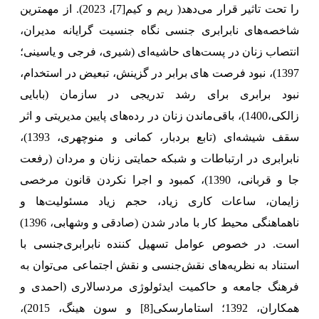
را تحت تاثیر قرار می‌دهد( ریم و کیم
[7]
، 2023).
از مهمترین
شاخصه‌های نابرابری جنسی نگاه جنسیت گرایانه مدیران،
انتصاب زنان در پست‌های حاشیه‌ای (شیری، فرجی و یاسینی؛
1397)، نبود فرصت های برابر در گزینش، تبعیض در استخدام،
نبود برابری برای رشد تدریجی در سازمان (بابایی
زالکی،1400)، باقی‌ماندن زنان در رده‌های پایین مدیریتی و اثر
سقف شیشه‌ای (تابع بردبار، کمانی و منوچهری، 1393)،
نابرابری در ارتباطات و شبکه حمایتی زنان و مردان (رفعت
جا و قربانی، 1390)، کمبود و اجرا نکردن قانون مرخصی
زایمان، ساعات کاری زیاد، حجم زیاد مسئولیت‌ها و
ناهماهنگی محیط کار با مادر شدن (صادقی و وشهابی، 1396)
است.
در خصوص عوامل تسهیل کننده نابرابری‌‌جنسی با
استناد به نظریه‌های نقش‌جنسی و نقش اجتماعی می‌توان به
فرهنگ جامعه و حاکمیت ایدئولوژی مردسالاری (احمدی و
همکاران، 1392؛ استامارسکی
[8]
و
سون هینگ
، 2015)،