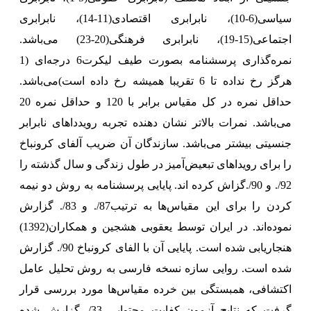
سیاسی(6-10)، نابرابری اقتصادی(11-14)، نابرابری
اجتماعی(15-19)، نابرابری فرهنگی(20-23) می‌باشد.
نمره‌گذاری پرسشنامه بصورت طیف لیکرت6 درجه‌ای (1
هرگز رخ نداده تا 6 تقریبا همیشه رخ داده است)می‌باشد.
حداقل نمره در کل مقیاس برابر با 120 و حداقل نمره 20
می‌باشد. نمرات بالاتر نشان دهنده تجربه رویدداهای نابرابر
جنسیتی بیشتر می‌‌باشد. سازندگان آن ضریب آلفای کرونباخ
را برای رویداهای تبعیض‌آمیز در طول زندگی و سال گذشته را
92/. و 90/.گزاش کرده اند.
پایایی پرسشنامه به روش دو نیمه
کردن را برای این مقیاس‌ها به ترتیب87/. و 83/. گزارش
نموده‌اند.
در ایران توسط یعقوبی هشجین و همکاران(1392)
هنجاریابی شده است. پایایی آن با الفای کرونباخ 90/. گزارش
شده است. روایی سازه نسخه فارسی به روش تحلیل عامل
اکتشافی، همبستگی بین خرده مقیاس‌ها مورد بررسی قرار
گرفت که نتایج آزمون کفایت محتوایی 33/. گزارش شده