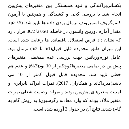
یکسانی‌پراکندگی و نبود همبستگی بین متغیرهای پیش‌بین
انجام شد.
با بررسی کجی و کشیدگی و همچنین با آزمون
کلموگروف اسمیرونف نرمال بودن داده ها تایید شد. (
p>./.5
).
مقدار آماره دوربین‌-واتسون در فاصله 06/1 تا 36/2 قرار دارد
که نشان داد فرض استقلال باقیمانده ها رعایت شده است.
این میزان طبق محدوده قابل قبول(5/1 تا 5/2) نرمال بود.
عامل تورم‌وریانس جهت بررسی عدم همخطی متغیرهای
پیش‌بین در تمامی متغیرهاکوچکتر از 10 بود(3تا6) و عدم هم
خطی تایید شد. محدوده قابل قبول کمتر از 10 می
باشد(میرداکاند و همکاران، 2017).
نمرات ادراک نابرابری و
امنیت متغیرهای پیش‌بین بودند و نمرات رضایت شغلی نمرات
متغیر ملاک بودند که وارد معادله رگرسیون( به روش گام به
گام) شدند.
نتایج آن در جدول 3 آورده شده است
.