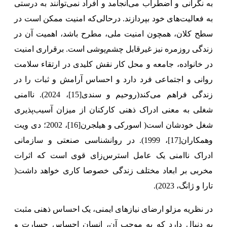
به نگرانی و اضطراب می‌انجامد و افراد نمی‌توانند به درستی
به فعالیت‌های خود بپردازند. درحالی‌که امنیت ممکن است در
سطح کلان، همچون امنیت ملی، مطرح باشد، اهمیت آن در
زندگی روزمره نیز غیرقابل چشم‌پوشی است. برقراری امنیت
در خانواده، جامعه و محل کار نقش کلیدی در ارتقاء سلامت
روانی و اجتماعی فرد دارد و احساس آرامش و ثبات را در
زندگی فراهم می‌کند(روحیم و سندی
[15]
، 2024). ناامنی
شغلی به معنی ادراک ذهنی کارکنان از میزان آسیب‌پذیری
شغل خودشان است( اسورکی و هیلجرن
[16]
، 2002؛ دی ویت
وهمکاران
[17]
، 1999). در روانشناسی صنعتی و سازمانی
ادراک ناامنی یک عامل استرس‌زای قوی است که اثرات
مخربی بر ابعاد مختلف زندگی خصوصا کاری خواهد داشت(
تارا و ژانگ، 2023).
در نظریه مزلو ارضای نیازهای ایمنی، یک احساس ذهنی مثبت
به دنبال دارد که به موجب آن، انسان احساس جسارت و