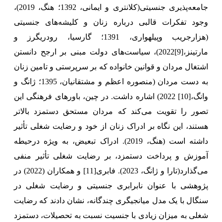
جامعه‌پذیری جنسیتی(کلانتری و ایمانی، 1392؛ هنگ، 2019)،
وجود تفکرات قالبی درباره زنان و کلیشه‌های جنسیتی
(هزارجریب وپیلهواری، 1391؛ گارسیا، رودریگرز و
مارتینز،
[9]
2022)، سیاست‌های دولت مبنی بر ارجح دانستن
اشتغال مردان و قوانین خانواده که بر سرپرستی و تامین زنان
به دست مردان (منصوره اعظم و مشتقانیان، 1395؛ ژانگ و
وانگ،
[10]
2022) اشاره داشت. در چین، باورهای فرهنگی این
تصور را تقویت می‌کند که مردان مستحق دستمزد بالاتر
هستند، این نگاه بر ادراک زنان از خود و رضایت شغلی تأثیر
داشته است (هنگ، 2019). ادراک تبعیض، به ویژه درحیطه
آموزش و پرداخت دستمزد، بر رضایت شغلی تأثیر منفی
می‌گذارد(تارا و ژانگ، 2023). فابری
[11]
و همکاران
(
2022
)
در
پژوهشی با عنوان نابرابری جنسیتی و رضایت شغلی در
سنگال با یک مدل میانجیگری چندگانه، نشان دادند که رضایت
شغلی به میزان زیادی با جنسیت نسبت به تحصیلات، دستمزد