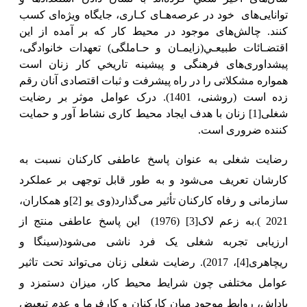
توانایی‌های
ﺧﻮد در ﻋﺮﺻﻪﻫـﺎی ﻛـﺎری، جایگاه ویژه‌ای کسب
کنند. چالش‌های موجود در محیط کار که بر آمده از اﻳﻦ
اﻗﺘﻀـﺎﺋﺎت ﻃﺒﻴﻌـﻲ(زاﻳﻤـﺎن و ﺣـﺎملگی) ﺗﻌﻬﺪات ﺧﺎﻧﻮادگی،
پیشداوری‌های ﻓﺮهنگی و پیشینه ﺗﺎرﻳﺨﻲ کار زنان است
همواره مشکلاتی را در راه پیشرفت و ثبات اقتصادی آنان رقم
زده است (روشنی، 1401). درک عوامل موثر بر رضایت
شغلی
[1]
زنان با هدف ایجاد محیط کاری نشاط آور و حمایت
کننده ضروری است.
رضایت شغلی به عنوان پاسخ عاطفی کارکنان نسبت به
کارشان تعریف می‌شود و به طور قابل توجهی بر عملکرد
سازمانی و رفاه کارکنان تأثیر می‌گذارد(وی یو
[2]
و همکاران
،
2021 ).به زعم
لاک
[3]
(1976)
این پاسخ عاطفی منتج
از
ارزیابی تجربه شغلی یک فرد ناشی می‌شود(سینگا و
ریچاهری
[4]
، 2017). ر
ضایت شغلی زنان می‌تواند تحت تاثیر
عوامل مختلفی چون شرایط محیط کار، میزان دستمزد و
پاداش، روابط موجود میان کارکنان و کارفرما و عدم تبعیض