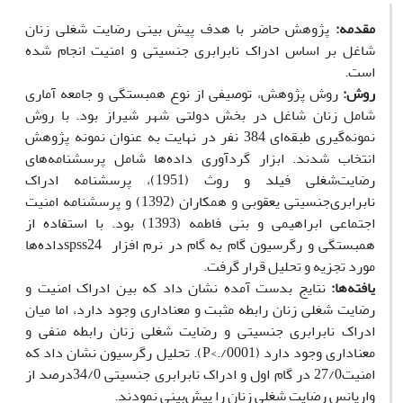
مقدمه:
پژوهش حاضر با هدف پیش بینی رضایت شغلی زنان
شاغل بر اساس ادراک نابرابری جنسیتی و امنیت انجام شده
است.
روش:
روش پژوهش، توصیفی از نوع همبستگی و جامعه آماری
شامل زنان شاغل در بخش دولتی شهر شیراز بود. با روش
نمونه‌گیری طبقه‌ای 384 نفر در نهایت به عنوان نمونه پژوهش
انتخاب شدند. ابزار گردآوری داده‌ها شامل پرسشنامه‌های
رضایت‌شغلی فیلد و روث (1951)، پرسشنامه ادراک
نابرابری‌جنسیتی یعقوبی و همکاران (1392) و پرسشنامه امنیت
اجتماعی ابراهیمی و بنی فاطمه (1393) بود. با استفاده از
همبستگی و رگرسیون گام به گام در نرم افزار
spss24
داده‌ها
مورد تجزیه و تحلیل قرار گرفت.
یافته‌ها:
نتایج بدست آمده نشان داد که بین ادراک امنیت و
رضایت شغلی زنان رابطه مثبت و معناداری وجود دارد، اما میان
ادراک نابرابری جنسیتی و رضایت شغلی زنان رابطه منفی و
معناداری وجود دارد (
P<./0001
). تحلیل رگرسیون نشان داد که
امنیت27/0
در گام اول و ادراک نابرابری جنسیتی 34/0درصد از
واریانس رضایت شغلی زنان را پیش‌بینی نمودند.