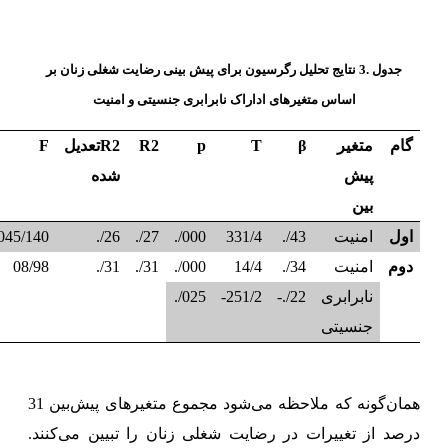
جدول .3 نتایج تحلیل رگرسیون برای پیش بینی رضایت شغلی زنان بر
اساس
متغیرهای اداراک نابرابری جنسیتی و امنیت
گام
متغیر
β
T
p
R2
R2
تعدیل
F
پیش
شده
بین
اول
امنیت
43/.
331/4
000/.
27/.
26/.
045/140
دوم
امنیت
34/.
14/4
000/.
31/.
31/.
08/98
نابرابری
22/.-
251/2-
025/.
جنسیتی
همان‌گونه که ملاحظه می‌شود مجموع متغیرهای پیش‌بین 31
درصد از تغییرات در رضایت شغلی زنان را تبیین می‌کنند.