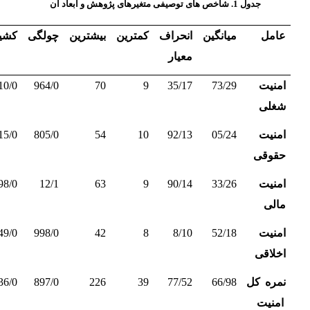
جدول 1. شاخص های توصیفی متغیرهای پژوهش و ابعاد آن
عامل
میانگین
انحراف
کمترین
بیشترین
چولگی
کشی
معیار
امنیت
73/29
35/17
9
70
964/0
10/0-
شغلی
امنیت
05/24
92/13
10
54
805/0
15/0-
حقوقی
امنیت
33/26
90/14
9
63
12/1
98/0
مالی
امنیت
52/18
8/10
8
42
998/0
49/0-
اخلاقی
نمره کل
66/98
77/52
39
226
897/0
36/0-
امنیت