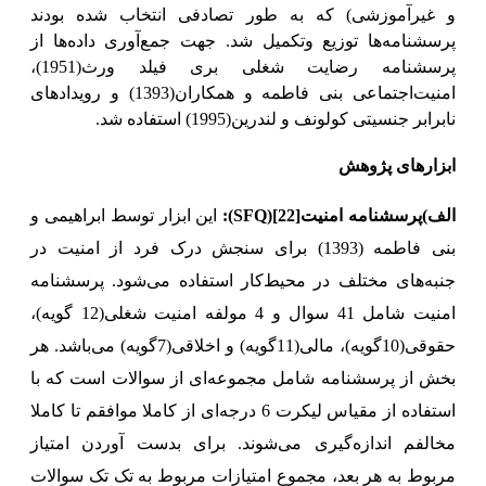
و غیرآموزشی) که به طور تصادفی انتخاب شده بودند
پرسشنامه‌ها توزیع وتکمیل شد. جهت جمع‌آوری داده‌ها از
پرسشنامه رضایت شغلی بری فیلد ورث(1951)،
امنیت‌اجتماعی بنی فاطمه و همکاران(1393) و رویدادهای
نابرابر
جنسیتی کولونف و لندرین(1995) استفاده شد.
ابزارهای پژوهش
الف)پرسشنامه امنیت
[22]
(
SFQ
)
:
این ابزار توسط ابراهیمی و
بنی فاطمه
(1393)
برای سنجش درک فرد از امنیت در
جنبه‌های مختلف در محیط‌کار استفاده می‌شود. پرسشنامه
امنیت شامل 41 سوال و 4 مولفه امنیت شغلی(12 گویه)،
حقوقی(10گویه)، مالی(11گویه) و اخلاقی(7گویه) می‌باشد. هر
بخش از پرسشنامه شامل مجموعه‌ای از سوالات است که با
استفاده از مقیاس‌ لیکرت 6 درجه‌ای از کاملا موافقم تا کاملا
مخالفم اندازه‌گیری می‌شوند.
برای بدست آوردن امتیاز
مربوط به هر بعد، مجموع امتیازات مربوط به تک تک سوالات