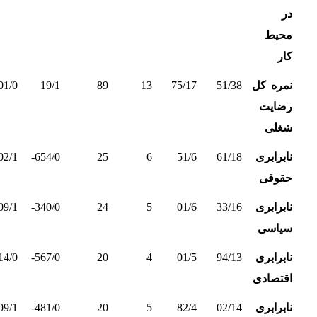
در
محیط
کار
نمره کل
51/38
75/17
13
89
19/1
01/0
رضایت
شغلی
نابرابری
61/18
51/6
6
25
654/0-
02/1-
حقوقی
نابرابری
33/16
01/6
5
24
340/0-
09/1
سیاسی
نابرابری
94/13
01/5
4
20
567/0-
14/0-
اقتصادی
نابرابری
02/14
82/4
5
20
481/0-
09/1-