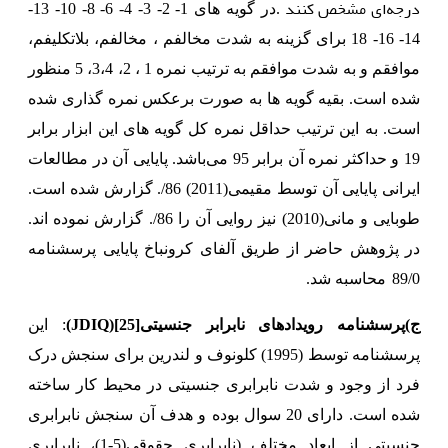
درجه‌ای مشخص کنند
.
در گویه های 1- 2- 3- 4- 6- 8- 10- 13-
14- 16- 18 برای گزینه به شدت مخالفم ، مخالفم، بلاتکلیفم،
موافقم و به شدت موافقم به ترتیب نمره 1 ، 2، 3،‌4، 5 منظور
شده است. بقیه گویه ها به صورت برعکس نمره گذاری شده
است. به این ترتیب حداقل نمره کل گویه های این ابزار برابر
19 و حداکثر نمره آن برابر 95 می‌باشد. پایایی آن در مطالعات
ایرانی پایایی آن توسط مقیمی(2011) 86/. گزارش شده است.
طوبایی و مانی(2010) نیز روایی آن را 86/. گزارش نموده اند.
در پژوهش حاضر از طریق آلفای کرونباخ پایایی پرسشنامه
89/0
محاسبه شد.
ج)پرسشنامه رویدادهای نابرابر جنسیتی
[25]
(JDIQ)
: این
پرسشنامه توسط (1995) کلونوف و لندرین برای سنجش درک
فرد از وجود و شدت نابرابری جنسیتی در محیط کار ساخته
شده است. دارای 20 سوال بوده و هدف آن سنجش نابرابری
جنسیتی از ابعاد مختلف (نابرابری حقوقی(5-1)،
نابرابری