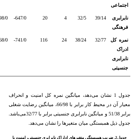
اجتماعی
نابرابری
39/14
32/5
4
20
647/0-
98/0-
فرهنگی
نمره کل
32/77
38/24
24
116
741/0-
68/0-
ادراک
نابرابری
جنسیتی
جدول 1 نشان می‌دهد، میانگین نمره کل امنیت و انحراف
معیار آن در محیط کار برابر با 66/98، میانگین رضایت شغلی
برابر 51/38 و میانگین نابرابری جنسیتی برابر با 32/77می‌باشد.
جدول ذیل همبستگی میان متغیرها را نشان می‌دهد.
جدول2. ضریب همبستگی متغیرهای اداراک نابرابری جنسیتی، امنیت با