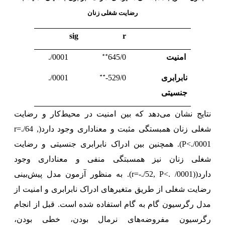
رضایت شغلی زنان
sig
r
**
امنیت
645/0
0001/.
**
نابرابری
529/0-
0001/.
جنسیتی
نتایج نشان می‌دهد که بین امنیت در محیط‌کار و رضایت
شغلی زنان همبستگی مثبت و معناداری وجود دارد(
r=./64 ,
P<./0001
). همچنین بین ادراک نابرابری جنسیتی و رضایت
شغلی زنان نیز همسبتگی منفی و معناداری وجود
دارد((
r=-./52, P<. /0001
). به منظور آزمون مدل پیش‌بینی
رضایت شغلی از طریق متغیرهای ادراک نابرابری و امنیت از
مدل رگرسیون گام به گام استفاده شده است. قبل از انجام
رگرسیون مفروضه‌های نرمال بودن، خطی بودن،