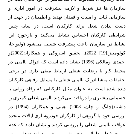
سازمان ها نیز
شرط و لازمه پیشرفت در امور اداری و
سازمانی ثبات و امنیت و فقدان تهدید و اطمینان در جهت از
دست ندادن شغل برای کارکنان است، در سایه چنین
شرایطی کارکنان احساس نشاط می‌کنند و بازخورد این
نشاط در سازمان باعث پیشرفت شغلی می‌شود (ولیواخا،
کولومیتز،
[19]
2022).
تحقیق اسروکی و همکاران(2002)و
احمدی ومالکی (1396) نشان داده است که ادراک ناامنی در
محیط کار با رضایت شغلی ارتباط منفی دارد. در برخی
تحقیقات منشا ادراک ناامنی شغلی با مسایل رفاهی کارکنان
دیده شده است. به عنوان مثال کارکنانی که رفاه روانی یا
جسمانی بیشتری را دریافت می‌کردند ناامنی شغلی کمتری را
داشتند(چانگ و چان، 2008). هینی و همکاران (1994) در
بررسی خود
با گروهی از کارگران خودروسازی ایالات متحده
عواقب ناامنی شغلی را بررسی کردند و نشان دادند که عدم
امنیت شغلی طولانی‌مدت پیش‌بین منفی رضایت شغلی را در