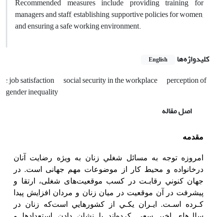
Recommended measures include providing training for
managers and staff, establishing supportive policies for women,
and ensuring a safe working environment.
کلیدواژه‌ها
English
: job satisfaction
social security in the workplace
perception of
gender inequality
اصل مقاله
مقدمه
اﻣﺮوزه ﺗﻮﺟﻪ ﺑﻪ ﻣﺴﺎﺋﻞ ﺷﻐﻠﻲ زنان به ویژه رضایت آنان
درخانواده و ﻣﺤﻴﻂ ﻛﺎر از موضوعات مهم جهانی است. در
ﺟﻬﺎن ﻛﻨﻮﻧﻲ رﻗﺎﺑـﺖ در ﻛﺴﺐ موقعیت‌های شغلی، ارﺗﻘﺎ و
پیشرﻓﺖ در آن ﻣﻮﻗﻌﻴﺖ در ﻣﻴﺎن زﻧﺎن و ﻣﺮدان اﻓﺰاﻳﺶ پیدا
ﻛـﺮده اﺳـﺖ. اﻳـﺮان ﻳﻜـﻲ از ﻛﺸﻮرﻫﺎﻳﻲ اﺳﺖﻛﻪ زﻧﺎن در
سال‌های اﺧﻴﺮ ﺳﻌﻲ ﻛﺮده‌اﻧﺪ ﺑﺎ ﻧﺸﺎن دادن اﺳﺘﻌﺪادﻫﺎ و