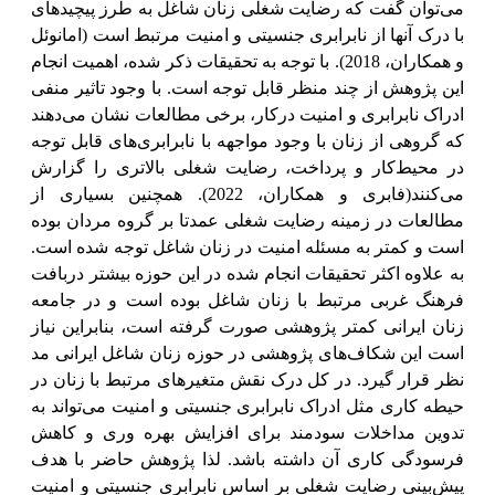
می‌توان گفت که رضایت شغلی زنان شاغل به طرز پیچیدهای
با درک آنها از نابرابری جنسیتی و امنیت مرتبط است (امانوئل
و همکاران، 2018). با توجه به تحقیقات ذکر شده،
اهمیت انجام
این پژوهش از چند منظر قابل توجه است. با وجود تاثیر منفی
ادراک نابرابری و امنیت درکار، برخی مطالعات نشان می‌دهند
که گروهی از
زنان با وجود مواجهه با نابرابری‌های قابل توجه
در محیط‌کار و پرداخت، رضایت شغلی بالاتری را گزارش
می‌کنند(فابری و همکاران، 2022). همچنین بسیاری از
مطالعات در زمینه رضایت شغلی عمدتا بر گروه مردان بوده
است و کمتر به مسئله امنیت در زنان شاغل توجه شده است.
به علاوه اکثر تحقیقات انجام شده در این حوزه بیشتر دربافت
فرهنگ غربی مرتبط با زنان شاغل بوده است و در جامعه
زنان ایرانی کمتر پژوهشی صورت گرفته است، بنابراین نیاز
است این شکاف‌های پژوهشی در حوزه زنان شاغل ایرانی مد
نظر قرار گیرد. در کل درک نقش متغیرهای مرتبط با زنان در
حیطه کاری مثل ادراک نابرابری جنسیتی و امنیت می‌تواند به
تدوین مداخلات سودمند برای افزایش بهره وری و کاهش
فرسودگی کاری آن داشته باشد. لذا پژوهش حاضر با هدف
پیش‌بینی رضایت شغلی بر اساس نابرابری جنسیتی و امنیت