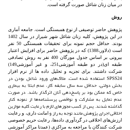
در میان زنان شاغل صورت گرفته است.
روش
پژوهش حاضر توصیفی از نوع همبستگی است. جامعه آماری
در این پژوهش، کلیه زنان شاغل شهر شیراز در سال 1402
بودند. حداقل حجم نمونه برای تحقیقات همبستگی 50 نفر
است (دلاور،1388) که در پژوهش حاضر برای افزایش اعتبار
بیرونی بر اساس جدول مورگان 400 نفر به روش تصادفی
طبقه ای(در دو طبقه
آموزشی251
، و غیر آموزشی149)
شرکت داشتند. برای تجزیه و تحلیل داده ها از نرم افزار
استفاده شده است. ملاک‌های ورود شاغل بودن در
SPSS24
بخش دولتی، حداقل سه سال سابقه کار، عدم ابتلا به بیماری
خاص که ممکن بود بر پاسخ‌دهی آنان اثرگذار باشد. در صورت
عدم تمایل به مشارکت و نواقصی پرسشنامه‌ها از نمونه کنار
گذاشته شدند. پس از کسب مجوزهای لازم با رعایت کلیه موازین
اخلاقی اجرای پژوهش مانند توجه به راز و
امانت داری، و رعایت
ارزش‌های اخلاقی در گردآوری داده‌ها، رعایت حریم خصوصی
شرکت کنندگان با مراجعه به مراکزی
(عمدتا مراکز آموزشی